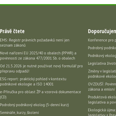
Právě čtete
Doporučuje
EMS: Registr právních požadavků není jen
Konference pro 
seznam zákonů
Podrobný podniko
Nové nařízení EU 2025/40 o obalech (PPWR) a
Podnikový ekolog
povinnosti ze zákona 477/2001 Sb. o obalech
Legislativa život
Od 21.5.2026 je nutné používat nový formulář pro
přepravu odpadů!
Změny v legislati
podnikové ekolog
ESG report: praktický pohled v kontextu
podnikové ekologie a ISO 14001
OVZDUŠÍ: Povinn
zákona a emisní 
e-Příručka pro oblast ŽP a vzorová dokumentace
(CD)
Produktová ekolo
legislativa a po
Podrobný podnikový ekolog (5-denní kurz)
Ekologická újma:
Semináře, kurzy, školení
legislativy + Pr