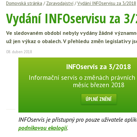
Domovská stránka
/
Zpravodajství
/
Vydání INFOservisu za 3/2018
Vydání INFOservisu za 3
Ve sledovaném období nebyly vydány žádné významné 
už jen výkaz o obalech. V přehledu změn legislativy j
08. duben 2018
INFOservis za 3/2018
Informační servis o změnách právních 
měsíc březen 2018
ÚPLNÉ ZNĚNÍ
INFOservis je přístupný pro pouze uživatele apli
podnikovou ekologií
.