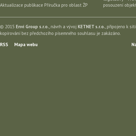
Aktualizace publikace Příručka pro oblast ŽP
posouzení objekt
© 2015
Envi Group s.r.o.
, návrh a vývoj
KETNET s.r.o.
, připojeno k sít
kopírování bez předchozího písemného souhlasu je zakázáno.
RSS
Mapa webu
Na