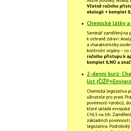
běžné podniky, sklady, 
Včetně ročního příst
ekologií + komplet 
Chemické látky a
Seminář zaměřený na p
k ochraně zdraví. Analý
a charakteristiky osob
kontrolní orgány – co 
ročního přístupu k a
komplet ILNO a znač
2-denní kurz: Ch
list (ČIŽP+Envigr
Chemická legislativa p
uživatele pro praxi. P
povinnosti výrobců, do
které ukládá evropská 
CHLS na trh. Zaměření
základních povinností,
legislativa. Podrobněji