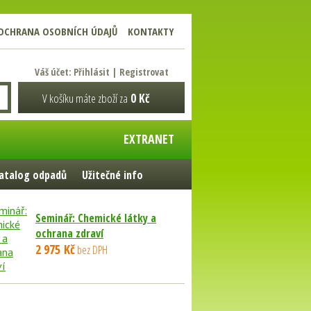
OCHRANA OSOBNÍCH ÚDAJŮ
KONTAKTY
Váš účet:
Přihlásit
|
Registrovat
V košíku máte zboží za
0 Kč
EXTRANET
atalog odpadů
Užitečné info
Seminář: Chemické látky a
ochrana zdraví
2 975 Kč
bez DPH