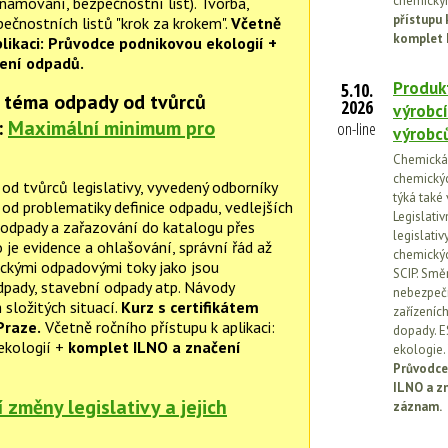
chemickým
namování, bezpečnostní list). Tvorba,
přístupu 
ečnostních listů "krok za krokem".
Včetně
komplet 
plikaci: Průvodce podnikovou ekologií +
ení odpadů.
Produkt
5.10.
 téma odpady od tvůrců
2026
výrobcí
:
Maximální minimum pro
on-line
výrobc
Chemická l
chemickýc
od tvůrců legislativy, vyvedený odborníky
týká také
d problematiky definice odpadu, vedlejších
Legislati
odpady a zařazování do katalogu přes
legislati
 je evidence a ohlašování, správní řád až
chemickýc
ickými odpadovými toky jako jsou
SCIP. Smě
odpady, stavební odpady atp. Návody
nebezpečn
 složitých situací.
Kurz s certifikátem
zařízeníc
Praze.
Včetně ročního přístupu k aplikaci:
dopady. E
ekologií +
komplet ILNO a značení
ekologie.
Průvodce
ILNO a z
změny legislativy a jejich
záznam.