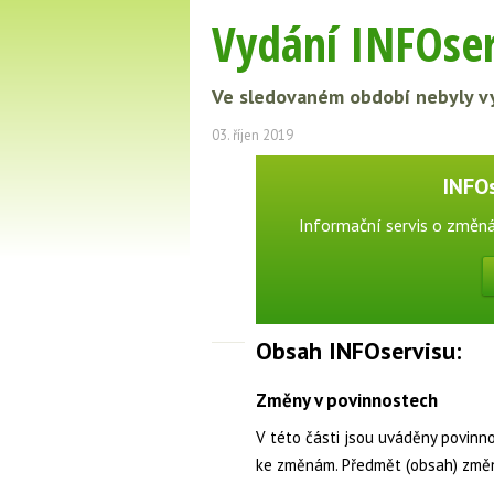
Vydání INFOser
Ve sledovaném období nebyly vy
03. říjen 2019
INFO
Informační servis o změná
Obsah INFOservisu:
Změny v povinnostech
V této části jsou uváděny povinn
ke změnám. Předmět (obsah) změ