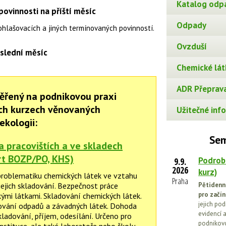
Katalog odp
ovinnosti na příští měsíc
Odpady
ohlašovacích a jiných termínovaných povinností.
Ovzduší
slední měsíc
Chemické lát
ADR Přeprava
ěřený na podnikovou praxi
ch kurzech věnovaných
Užitečné info
ekologii:
Sem
a pracovištích a ve skladech
rt BOZP/PO, KHS)
Podrob
9.9.
2026
kurz)
roblematiku chemických látek ve vztahu
Praha
jejich skladování. Bezpečnost práce
Pětidenn
pro začín
kými látkami. Skladování chemických látek.
jejich po
vání odpadů a závadných látek. Dohoda
evidencí a
ladování, příjem, odesílání. Určeno pro
podnikovo