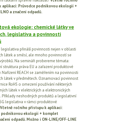
i látkami správně nakládat?
Včetně ročního
k aplikaci: Průvodce podnikovou ekologií +
ILNO a značení odpadů.
ová ekologie: chemické látky ve
ch, legislativa a povinnosti
ů
egislativa přináší povinnosti nejen v oblasti
h látek a směsí, ale mnoho povinností se
 výrobků. Na semináři probereme témata:
vní struktura práva EU a zařazení produktové
vy. Nařízení REACH se zaměřením na povinnosti
h látek v předmětech. Oznamovací povinnost
rnice RoHS o omezení používání některých
ých látek v elektrických a elektronických
h. Příklady neshodných produktů a legislativní
SG legislativa v rámci produktové
Včetně ročního přístupu k aplikaci:
 podnikovou ekologií + komplet
načení odpadů. Možno i ON-LINE/OFF-LINE