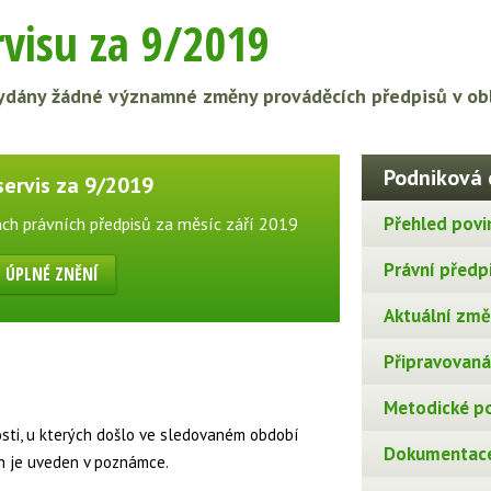
visu za 9/2019
dány žádné významné změny prováděcích předpisů v obl
Podniková 
servis za 9/2019
Přehled povi
ch právních předpisů za měsíc září 2019
Právní předp
ÚPLNÉ ZNĚNÍ
Aktuální změn
Připravovaná 
Metodické p
osti, u kterých došlo ve sledovaném období
Dokumentace
n je uveden v poznámce.