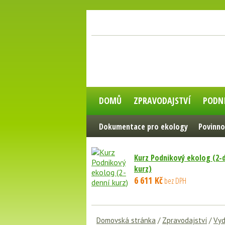
DOMŮ
ZPRAVODAJSTVÍ
PODN
Dokumentace pro ekology
Povinno
Kurz Podnikový ekolog (2-
kurz)
6 611 Kč
bez DPH
Domovská stránka
/
Zpravodajství
/
Vyd