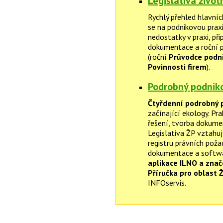
Legislativa život
Rychlý přehled hlavníc
se na podnikovou praxi
nedostatky v praxi, p
dokumentace a roční p
(roční
Průvodce podni
Povinnosti firem
).
Podrobný podniko
Čtyřdenní podrobný 
začínající ekology. Pr
řešení, tvorba dokumen
Legislativa ŽP vztahuj
registru právních pož
dokumentace a softwar
aplikace ILNO a zna
Příručka pro oblast 
INFOservis.