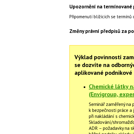
Upozornění na termínované p
Připomenutí blížících se termínů 
Změny právní předpisů za po
Výklad povinností zam
se dozvíte na odborný
aplikované podnikové 
Chemické látky n
(Envigroup, expe
Seminář zaměřený na p
k bezpečnosti práce a 
při nakládání s chemic
Skladování/shromažďo
ADR – požadavky na sk