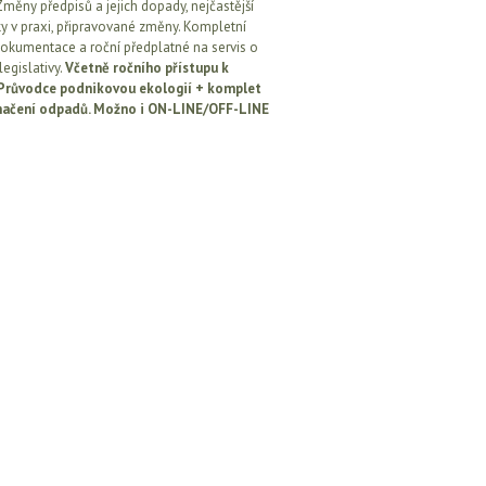
Změny předpisů a jejich dopady, nejčastější
y v praxi, připravované změny. Kompletní
okumentace a roční předplatné na servis o
egislativy.
Včetně ročního přístupu k
: Průvodce podnikovou ekologií + komplet
načení odpadů. Možno i ON-LINE/OFF-LINE