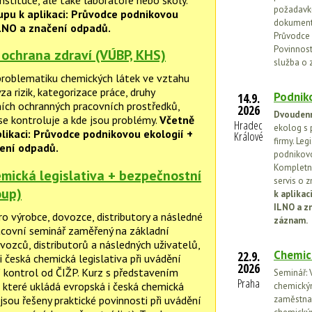
instituce, ale také laboratoře nebo školy.
požadavků
upu k aplikaci: Průvodce podnikovou
dokumenta
ILNO a značení odpadů.
Průvodce 
Povinnosti
 ochrana zdraví (VÚBP, KHS)
služba o 
roblematiku chemických látek ve vztahu
za rizik, kategorizace práce, druhy
Podniko
14.9.
ních ochranných pracovních prostředků,
2026
Dvoudenn
se kontroluje a kde jsou problémy.
Včetně
Hradec
ekolog s 
plikaci: Průvodce podnikovou ekologií +
Králové
firmy. Leg
ení odpadů.
podnikovo
Kompletní
emická legislativa + bezpečnostní
servis o 
oup)
k aplika
ILNO a z
ro výrobce, dovozce, distributory a následné
záznam.
racovní seminář zaměřený na základní
vozců, distributorů a následných uživatelů,
Chemic
22.9.
i česká chemická legislativa při uvádění
2026
 kontrol od ČIŽP. Kurz s představením
Seminář: V
Praha
 které ukládá evropská i česká chemická
chemickými
 jsou řešeny praktické povinnosti při uvádění
zaměstnan