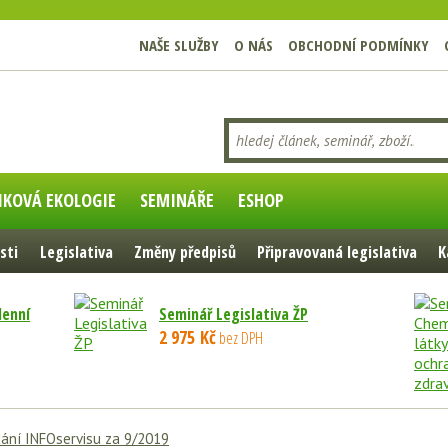
NAŠE SLUŽBY
O NÁS
OBCHODNÍ PODMÍNKY
IKOVÁ EKOLOGIE
SEMINÁŘE
ESHOP
sti
Legislativa
Změny předpisů
Připravovaná legislativa
K
denní
Seminář Legislativa ŽP
2 975 Kč
bez DPH
ání INFOservisu za 9/2019