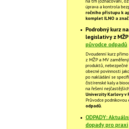
na trh (označování, oz
úprava a kontrola bezp
ročního přístupu k a
komplet ILNO a znač
Podrobný kurz na
legislativy z MŽP
původce odpadů
Dvoudenní kurz přímo 
z MŽP a MV zaměřený o
produktů, nebezpečné 
obecné povinnosti jako
po nakládání se specif
čistírenské kaly a bio
na řešení nejčastějších
Univerzity Karlovy v 
Průvodce podnikovou 
odpadů
.
ODPADY: Aktuální 
dopady pro praxi