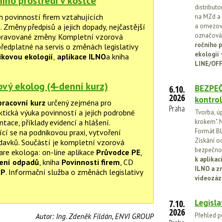
ního prostředí v kostce
distribut
h povinností firem vztahujících
na MZd a 
a omezován
. Změny předpisů a jejich dopady, nejčastější
označován
řipravované změny. Kompletní vzorová
ročního p
ředplatné na servis o změnách legislativy
ekologií
kovou ekologií
,
aplikace ILNO
a kniha
LINE/OFF
vý ekolog (4-denní kurz)
BEZPEČ
6.10.
2026
kontrol
pracovní kurz
určený zejména pro
Praha
aktická výuka povinností a jejich podrobné
Tvorba, ú
tace, příklady evidencí a hlášení.
krokem". N
Formát BL
ící se na podnikovou praxi, vytvoření
Získání o
adavků. Součástí je kompletní vzorová
bezpečnos
e ekologa: on-line aplikace
Průvodce PE
,
k aplika
čení odpadů
, kniha
Povinnosti firem
, CD
ILNO a z
ŽP
. Informační služba o změnách legislativy
videozáz
Legisla
7.10.
2026
Přehled p
Autor:
Ing. Zdeněk Fildán, ENVI GROUP