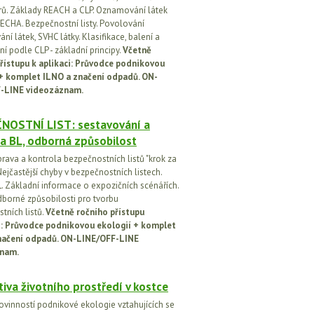
orů. Základy REACH a CLP. Oznamování látek
ECHA. Bezpečnostní listy. Povolování
í látek, SVHC látky. Klasifikace, balení a
í podle CLP - základní principy.
Včetně
řístupu k aplikaci: Průvodce podnikovou
 + komplet ILNO a značení odpadů. ON-
-LINE videozáznam.
NOSTNÍ LIST: sestavování a
a BL, odborná způsobilost
prava a kontrola bezpečnostních listů "krok za
ejčastější chyby v bezpečnostních listech.
. Základní informace o expozičních scénářích.
dborné způsobilosti pro tvorbu
tních listů.
Včetně ročního přístupu
ci: Průvodce podnikovou ekologií + komplet
načení odpadů. ON-LINE/OFF-LINE
nam.
tiva životního prostředí v kostce
ovinností podnikové ekologie vztahujících se