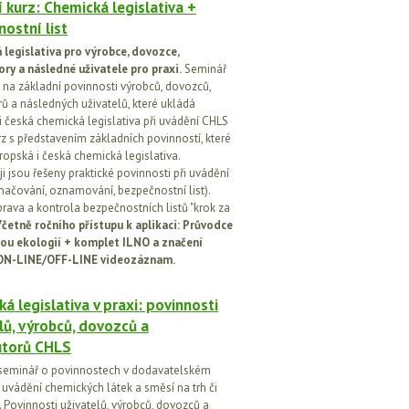
 kurz: Chemická legislativa +
ostní list
legislativa pro výrobce, dovozce,
ory a následné uživatele pro praxi.
Seminář
na základní povinnosti výrobců, dovozců,
rů a následných uživatelů, které ukládá
i česká chemická legislativa při uvádění CHLS
rz s představením základních povinností, které
ropská i česká chemická legislativa.
i jsou řešeny praktické povinnosti při uvádění
značování, oznamování, bezpečnostní list).
prava a kontrola bezpečnostních listů "krok za
četně ročního přístupu k aplikaci: Průvodce
ou ekologií + komplet ILNO a značení
ON-LINE/OFF-LINE videozáznam.
á legislativa v praxi: povinnosti
lů, výrobců, dovozců a
utorů CHLS
seminář o povinnostech v dodavatelském
i uvádění chemických látek a směsí na trh či
 Povinnosti uživatelů, výrobců, dovozců a