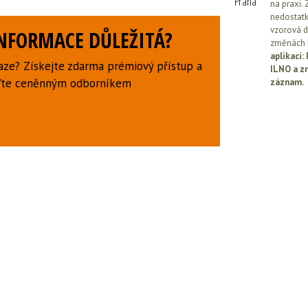
Praha
na praxi. 
nedostatk
vzorová d
INFORMACE DŮLEŽITÁ?
změnách l
aplikaci
aze? Získejte zdarma prémiový přístup a
ILNO a z
uďte ceněnným odborníkem
záznam.