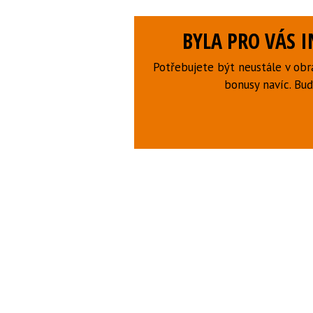
BYLA PRO VÁS 
Potřebujete být neustále v obr
bonusy navíc. B