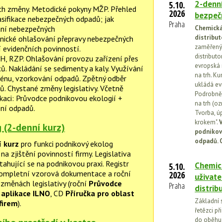
2-denní
5.10.
jich změny. Metodické pokyny MŽP. Přehled
2026
bezpečn
asifikace nebezpečných odpadů; jak
Praha
ní nebezpečných
Chemická 
distribut
nické ohlašování přepravy nebezpečných
zaměřený 
evidenčních povinností.
distributo
OH, RZP. Ohlašování provozu zařízení přes
evropská 
ů. Nakládání se sedimenty a kaly. Využívání
na trh. Ku
énu, vzorkování odpadů. Zpětný odběr
ukládá ev
. Chystané změny legislativy. Včetně
Podrobněj
ikaci: Průvodce podnikovou ekologií +
na trh (o
ní odpadů.
Tvorba, ú
krokem".
V
 (2-denní kurz)
podnikov
odpadů. 
í kurz
pro funkci podnikový ekolog
a zjištění povinností firmy. Legislativa
tahující se na podnikovou praxi. Registr
Chemick
5.10.
Kompletní vzorová dokumentace a roční
2026
uživate
 změnách legislativy (roční
Průvodce
Praha
distrib
aplikace ILNO
, CD
Příručka pro oblast
Základní 
firem
).
řetězci př
do oběhu.