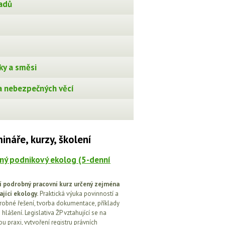
adů
ky a směsi
 nebezpečných věcí
ináře, kurzy, školení
ný podnikový ekolog (5-denní
í podrobný pracovní kurz určený zejména
ající ekology.
Praktická výuka povinností a
drobné řešení, tvorba dokumentace, příklady
 hlášení. Legislativa ŽP vztahující se na
u praxi, vytvoření registru právních