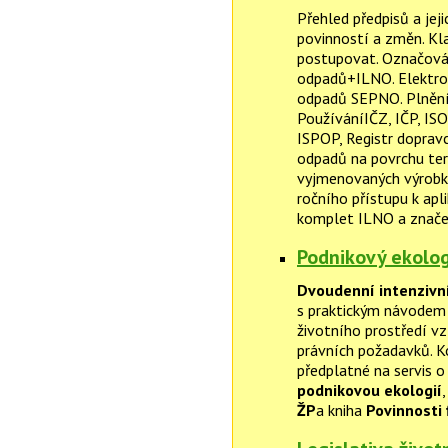
Přehled předpisů a je
povinností a změn. Kl
postupovat. Označová
odpadů+ILNO. Elektro
odpadů SEPNO. Plnění 
PoužíváníIČZ, IČP, IS
ISPOP, Registr dopravc
odpadů na povrchu ter
vyjmenovaných výrobků
ročního přístupu k apl
komplet ILNO a znače
Podnikový ekolog
Dvoudenní intenzivn
s praktickým návodem n
životního prostředí vz
právních požadavků. 
předplatné na servis o
podnikovou ekologií
,
ŽP
a kniha
Povinnosti 