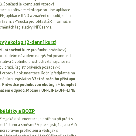
. Součástí je kompletní vzorová
ce a software ekologa: on-line aplikace
PE, aplikace ILNO a značení odpadů, kniha
 firem, ePříručka pro oblast ŽP. Informační
změnách legislativy INFOservis.
vý ekolog (2-denní kurz)
í intenzivní kurz
pro funkci podnikový
praktickým návodem na zjištění povinností
islativa životního prostředí vztahující se na
u praxi. Registr právních požadavků.
 vzorová dokumentace. Roční předplatné na
změnách legislativy.
Včetně ročního přístupu
ci: Průvodce podnikovou ekologií + komplet
načení odpadů. Možno i ON-LINE/OFF-LINE
ké látky a BOZP
íte, jaká dokumentace je potřeba při práci s
 látkami a směsmi? A jste si jisti, že jsou Vaši
ci správně proškoleni a vědí, jak s