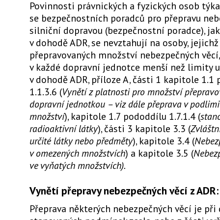
Povinnosti právnických a fyzických osob týka
se bezpečnostních poradců pro přepravu neb
silniční dopravou (bezpečnostní poradce), ja
v dohodě ADR, se nevztahují na osoby, jejichž
přepravovaných množství nebezpečných věcí, 
v každé dopravní jednotce menší než limity 
v dohodě ADR, příloze A, části 1 kapitole 1.1
1.1.3.6 (
Vynětí z platnosti pro množství přeprav
dopravní jednotkou – viz dále přeprava v podlim
množství
), kapitole 1.7 pododdílu 1.7.1.4 (
stan
radioaktivní látky
), části 3 kapitole 3.3 (
Zvláštn
určité látky nebo předměty
), kapitole 3.4 (
Nebezp
v omezených množstvích
) a kapitole 3.5 (
Nebezp
ve vyňatých množstvích).
Vynětí přepravy nebezpečných věcí z ADR:
Přeprava některých nebezpečných věcí je při