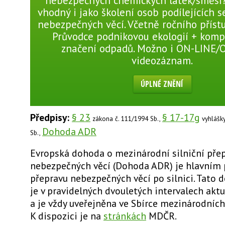
nebezpečných chemických látek/směsí?
vhodný i jako školení osob podílejících 
nebezpečných věcí. Včetně ročního přístu
Průvodce podnikovou ekologií + komp
značení odpadů. Možno i ON-LINE/
videozáznam.
ÚPLNÉ ZNĚNÍ
Předpisy:
§ 23
§ 17-17g
zákona č. 111/1994 Sb.,
vyhlášky
Dohoda ADR
Sb.,
Evropská dohoda o mezinárodní silniční pře
nebezpečných věcí (Dohoda ADR) je hlavním
přepravu nebezpečných věcí po silnici. Tato 
je v pravidelných dvouletých intervalech akt
a je vždy uveřejněna ve Sbírce mezinárodních
K dispozici je na
stránkách
MDČR.