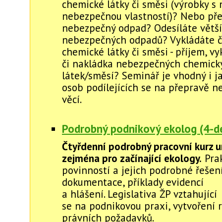
chemické látky či směsi (výrobky s
nebezpečnou vlastností)? Nebo pře
nebezpečný odpad? Odesíláte větší
nebezpečných odpadů? Vykládáte č
chemické látky či směsi - příjem, v
či nakládka nebezpečných chemick
látek/směsí? Seminář je vhodný i j
osob podílejících se na přepravě 
věcí.
Podrobný podnikový ekolog (4-de
Čtyřdenní podrobný pracovní kurz u
zejména pro začínající ekology.
Prak
povinností a jejich podrobné řešení
dokumentace, příklady evidencí
a hlášení. Legislativa ŽP vztahující
se na podnikovou praxi, vytvoření r
právních požadavků.