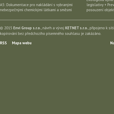
A5: Dokumentace pro nakládání s vybranými
legislativy + Pr
nebezpečnými chemickými látkami a směsmi
posouzení objekt
© 2015
Envi Group s.r.o.
, návrh a vývoj
KETNET s.r.o.
, připojeno k sít
kopírování bez předchozího písemného souhlasu je zakázáno.
RSS
Mapa webu
Na