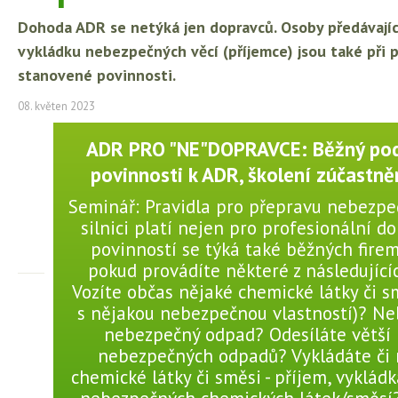
Dohoda ADR se netýká jen dopravců. Osoby předávající 
vykládku nebezpečných věcí (příjemce) jsou také při
stanovené povinnosti.
08. květen 2023
ADR PRO "NE"DOPRAVCE: Běžný pod
povinnosti k ADR, školení zúčastn
Seminář: Pravidla pro přepravu nebezpe
silnici platí nejen pro profesionální do
povinností se týká také běžných fire
pokud provádíte některé z následujícíc
Vozíte občas nějaké chemické látky či s
s nějakou nebezpečnou vlastností)? Ne
nebezpečný odpad? Odesíláte větší
nebezpečných odpadů? Vykládáte či 
chemické látky či směsi - příjem, vyklád