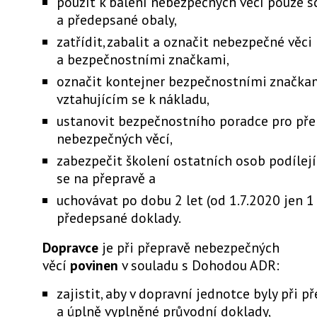
použít k balení nebezpečných věcí pouze s
a předepsané obaly,
zatřídit, zabalit a označit nebezpečné věci
a bezpečnostními značkami,
označit kontejner bezpečnostními značka
vztahujícím se k nákladu,
ustanovit bezpečnostního poradce pro pře
nebezpečných věcí,
zabezpečit školení ostatních osob podílejí
se na přepravě a
uchovávat po dobu 2 let (od 1.7.2020 jen 1
předepsané doklady.
Dopravce
je při přepravě nebezpečných
věcí
povinen
v souladu s Dohodou ADR:
zajistit, aby v dopravní jednotce byly při p
a úplně vyplněné průvodní doklady,