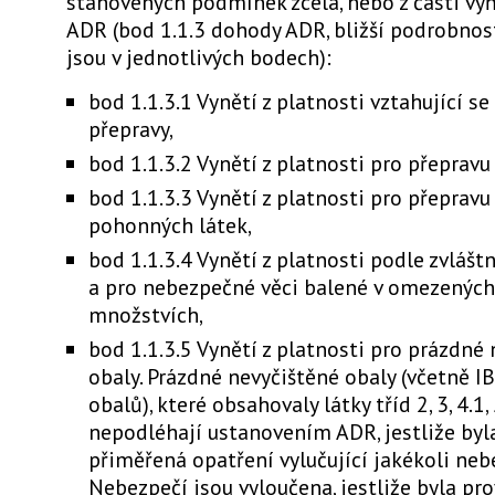
stanovených podmínek zcela, nebo z části vyň
ADR (bod 1.1.3 dohody ADR, bližší podrobnost
jsou v jednotlivých bodech):
bod 1.1.3.1 Vynětí z platnosti vztahující se
přepravy,
bod 1.1.3.2 Vynětí z platnosti pro přepravu
bod 1.1.3.3 Vynětí z platnosti pro přeprav
pohonných látek,
bod 1.1.3.4 Vynětí z platnosti podle zvlášt
a pro nebezpečné věci balené v omezenýc
množstvích,
bod 1.1.3.5 Vynětí z platnosti pro prázdné
obaly. Prázdné nevyčištěné obaly (včetně IB
obalů), které obsahovaly látky tříd 2, 3, 4.1, 5
nepodléhají ustanovením ADR, jestliže by
přiměřená opatření vylučující jakékoli neb
Nebezpečí jsou vyloučena, jestliže byla pr