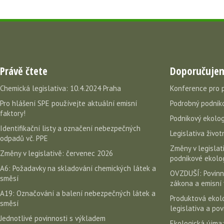
Právě čtete
Doporučuje
Chemická legislativa: 10.4.2024 Praha
Konference pro 
Pro hlášení SPE používejte aktuální emisní
Podrobný podniko
faktory!
Podnikový ekolog
Identifikační listy a označení nebezpečných
Legislativa život
odpadů vč. PPE
Změny v legislati
Změny v legislativě: červenec 2026
podnikové ekolog
A6: Požadavky na skladování chemických látek a
OVZDUŠÍ: Povinn
směsí
zákona a emisní 
A19: Označování a balení nebezpečných látek a
Produktová ekolo
směsí
legislativa a po
Jednotlivé povinnosti s výkladem
Ekologická újma: