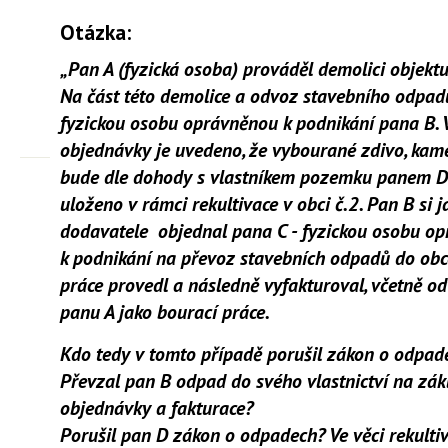
Otázka:
„Pan A (fyzická osoba) prováděl demolici objektu 
Na část této demolice a odvoz stavebního odpadu
fyzickou osobu oprávněnou k podnikání pana B. 
objednávky je uvedeno, že vybourané zdivo, kam
bude dle dohody s vlastníkem pozemku panem D 
uloženo v rámci rekultivace v obci č.2. Pan B si j
dodavatele objednal pana C - fyzickou osobu o
k podnikání na převoz stavebních odpadů do obce
práce provedl a následně vyfakturoval, včetně 
panu A jako bourací práce.
Kdo tedy v tomto případě porušil zákon o odpad
Převzal pan B odpad do svého vlastnictví na zák
objednávky a fakturace?
Porušil pan D zákon o odpadech? Ve věci rekulti