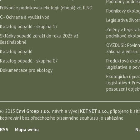
Podrobný podniko
Průvodce podnikovou ekologií (ebook) vč. ILNO
Podnikový ekolog
C - Ochrana a využití vod
Legislativa život
Katalog odpadů - skupina 17
Změny v legislati
Skládky odpadů zdraží do roku 2025 až
podnikové ekolog
šestinásobně
OVZDUŠÍ: Povinn
Katalog odpadů
zákona a emisní 
Katalog odpadů - skupina 07
Produktová ekolo
legislativa a po
Dokumentace pro ekology
Ekologická újma:
legislativy + Pr
posouzení objekt
© 2015
Envi Group s.r.o.
, návrh a vývoj
KETNET s.r.o.
, připojeno k sít
kopírování bez předchozího písemného souhlasu je zakázáno.
RSS
Mapa webu
Na