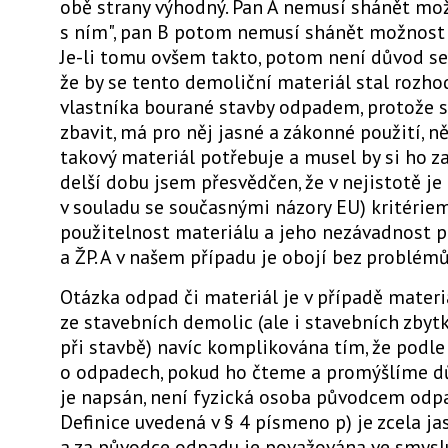
obě strany výhodný. Pan A nemusí shánět mo
s ním", pan B potom nemusí shánět možnost „
Je-li tomu ovšem takto, potom není důvod se
že by se tento demoliční materiál stal rozh
vlastníka bourané stavby odpadem, protože 
zbavit, má pro něj jasné a zákonné použití, n
takový materiál potřebuje a musel by si ho zaji
delší dobu jsem přesvědčen, že v nejistotě je
v souladu se současnými názory EU) kritérie
použitelnost materiálu a jeho nezávadnost p
a ŽP. A v našem případu je obojí bez problém
Otázka odpad či materiál je v případě materi
ze stavebních demolic (ale i stavebních zbyt
při stavbě) navíc komplikována tím, že podl
o odpadech, pokud ho čteme a promýšlíme dů
je napsán, není fyzická osoba původcem odp
Definice uvedená v § 4 písmeno p) je zcela ja
a za původce odpadu je považována ve smysl