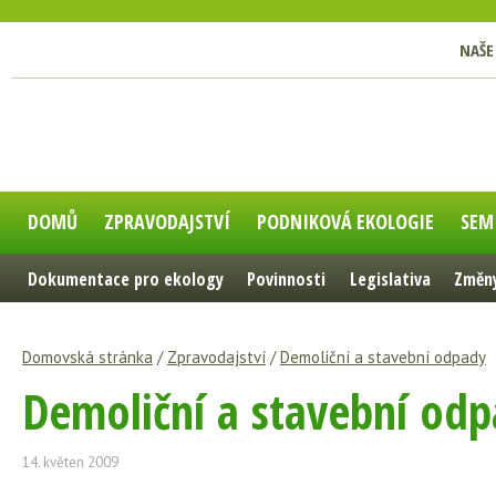
NAŠE
DOMŮ
ZPRAVODAJSTVÍ
PODNIKOVÁ EKOLOGIE
SEM
Dokumentace pro ekology
Povinnosti
Legislativa
Změny
Domovská stránka
/
Zpravodajství
/
Demoliční a stavební odpady
Demoliční a stavební od
14. květen 2009