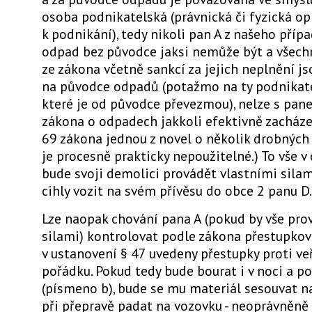
osoba podnikatelská (právnická či fyzická o
k podnikání), tedy nikoli pan A z našeho přípa
odpad bez původce jaksi nemůže být a všech
ze zákona včetně sankcí za jejich neplnění j
na původce odpadů (potažmo na ty podnikate
které je od původce převezmou), nelze s pan
zákona o odpadech jakkoli efektivně zacházet
69 zákona jednou z novel o několik drobných
je procesně prakticky nepoužitelné.) To vše v
bude svoji demolici provádět vlastními sila
cihly vozit na svém přívěsu do obce 2 panu D.
Lze naopak chování pana A (pokud by vše pro
silami) kontrolovat podle zákona přestupkov
v ustanovení § 47 uvedeny přestupky proti v
pořádku. Pokud tedy bude bourat i v noci a po
(písmeno b), bude se mu materiál sesouvat n
při přepravě padat na vozovku - neoprávněně