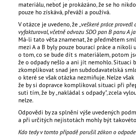
materiálu, neboť je prokázáno, že se ho nikdo
pouze ho získává, převáží a používá.
V otázce je uvedeno, že „
veškeré práce provedl 
vyfakturoval, včetně odvozu SDO pan B panu A jak
Má-li tato věta znamenat, že předmětem sml
mezi A a B byly pouze bourací práce a nikoli
o tom, co se bude dít s materiálem, potom j
že o odpady nešlo a ani jít nemohlo. Situaci
zkomplikovat snad jen subdodavatelská sml
o které se však otázka nezmiňuje. Nelze však
že by si dopravce komplikoval situaci při př
suti tím, že by „nakládal s odpady", zcela vyl
nelze.
Odpovědi by za splnění výše uvedených pod
a při určitých nejistotách mohly být takovéto
Kdo tedy v tomto případě porušil zákon o odpade