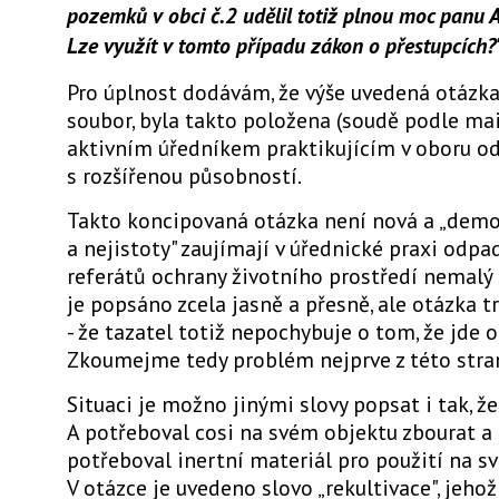
pozemků v obci č.2 udělil totiž plnou moc panu A
Lze využít v tomto případu zákon o přestupcích?
Pro úplnost dodávám, že výše uvedená otázka,
soubor, byla takto položena (soudě podle mai
aktivním úředníkem praktikujícím v oboru o
s rozšířenou působností.
Takto koncipovaná otázka není nová a „demo
a nejistoty" zaujímají v úřednické praxi odp
referátů ochrany životního prostředí nemalý 
je popsáno zcela jasně a přesně, ale otázka t
- že tazatel totiž nepochybuje o tom, že jde 
Zkoumejme tedy problém nejprve z této stra
Situaci je možno jinými slovy popsat i tak, ž
A potřeboval cosi na svém objektu zbourat a
potřeboval inertní materiál pro použití na 
V otázce je uvedeno slovo „rekultivace", jeho