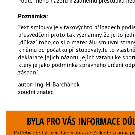
Podle mého názoru k žádnému přestupku ned
Poznámka:
Text smlouvy je v takovýchto případech pod
přesvědčení proto tak významný, že je to jed
„důkaz" toho, co si o materiálu smluvní strany
k němu od počátku přistupovaly. Je to vlast
deklarace jejich názoru, jejich vztahu ke spo
který je jako podmínka správného určení odp
zásadní.
autor: Ing. M. Barchánek
soudní znalec
BYLA PRO VÁS INFORMACE DŮL
Potřebujete být neustále v obraze? Získejte zdarma p