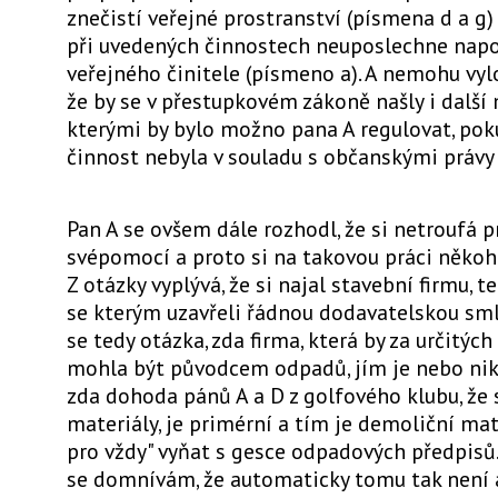
znečistí veřejné prostranství (písmena d a g)
při uvedených činnostech neuposlechne nap
veřejného činitele (písmeno a). A nemohu vylo
že by se v přestupkovém zákoně našly i další
kterými by bylo možno pana A regulovat, pok
činnost nebyla v souladu s občanskými právy
Pan A se ovšem dále rozhodl, že si netroufá 
svépomocí a proto si na takovou práci někoh
Z otázky vyplývá, že si najal stavební firmu, t
se kterým uzavřeli řádnou dodavatelskou sml
se tedy otázka, zda firma, která by za určitýc
mohla být původcem odpadů, jím je nebo niko
zda dohoda pánů A a D z golfového klubu, že s
materiály, je primérní a tím je demoliční mat
pro vždy" vyňat s gesce odpadových předpis
se domnívám, že automaticky tomu tak není a