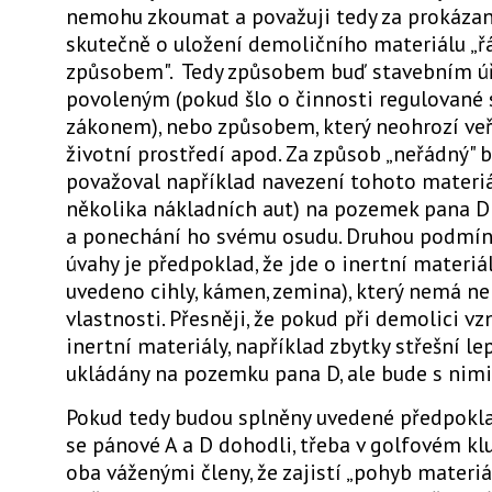
nemohu zkoumat a považuji tedy za prokázané
skutečně o uložení demoličního materiálu „
způsobem". Tedy způsobem buď stavebním 
povoleným (pokud šlo o činnosti regulované
zákonem), nebo způsobem, který neohrozí veř
životní prostředí apod. Za způsob „neřádný" 
považoval například navezení tohoto materiá
několika nákladních aut) na pozemek pana 
a ponechání ho svému osudu. Druhou podmín
úvahy je předpoklad, že jde o inertní materiál
uvedeno cihly, kámen, zemina), který nemá n
vlastnosti. Přesněji, že pokud při demolici vz
inertní materiály, například zbytky střešní l
ukládány na pozemku pana D, ale bude s nimi
Pokud tedy budou splněny uvedené předpokl
se pánové A a D dohodli, třeba v golfovém klu
oba váženými členy, že zajistí „pohyb materiál