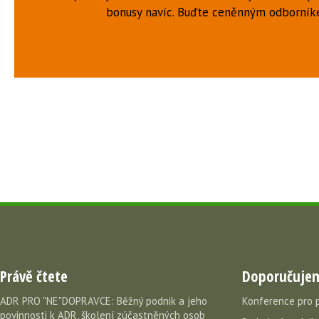
bonusy navíc. Buďte ceněnným odborní
Právě čtete
Doporučuje
ADR PRO "NE"DOPRAVCE: Běžný podnik a jeho
Konference pro 
povinnosti k ADR, školení zúčastněných osob