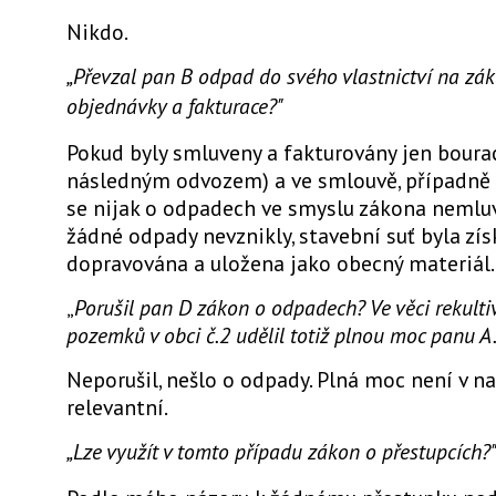
Nikdo.
„Převzal pan B odpad do svého vlastnictví na zá
objednávky a fakturace?"
Pokud byly smluveny a fakturovány jen bourac
následným odvozem) a ve smlouvě, případně v
se nijak o odpadech ve smyslu zákona nemlu
žádné odpady nevznikly, stavební suť byla zís
dopravována a uložena jako obecný materiál.
„
Porušil pan D zákon o odpadech? Ve věci rekulti
pozemků v obci č.2 udělil totiž plnou moc panu A.
Neporušil, nešlo o odpady. Plná moc není v 
relevantní.
„Lze využít v tomto případu zákon o přestupcích?