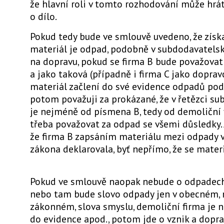
že hlavní roli v tomto rozhodování může hrá
o dílo.
Pokud tedy bude ve smlouvě uvedeno, že získ
materiál je odpad, podobně v subdodavatels
na dopravu, pokud se firma B bude považovat
a jako taková (případně i firma C jako doprav
materiál začlení do své evidence odpadů pod
potom považuji za prokázané, že v řetězci su
je nejméně od písmena B, tedy od demoliční f
třeba považovat za odpad se všemi důsledky. 
že firma B zapsáním materiálu mezi odpady 
zákona deklarovala, byť nepřímo, že se materi
Pokud ve smlouvě naopak nebude o odpadech
nebo tam bude slovo odpady jen v obecném, 
zákonném, slova smyslu, demoliční firma je 
do evidence apod., potom jde o vznik a dop