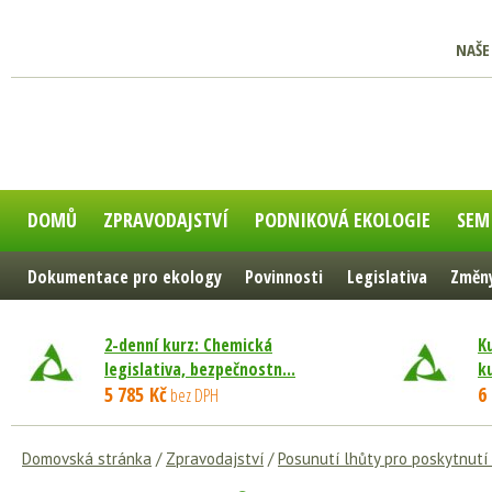
NAŠE
DOMŮ
ZPRAVODAJSTVÍ
PODNIKOVÁ EKOLOGIE
SEM
Dokumentace pro ekology
Povinnosti
Legislativa
Změny
2-denní kurz: Chemická
K
legislativa, bezpečnostn...
k
5 785 Kč
6
bez DPH
Domovská stránka
/
Zpravodajství
/
Posunutí lhůty pro poskytnutí