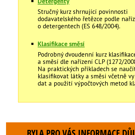
Detergenty
Stručný kurz shrnující povinnosti
dodavatelského řetězce podle naří
o detergentech (ES 648/2004).
Klasifikace směsí
Podrobný dvoudenní kurz klasifikac
a směsí dle nařízení CLP (1272/2008
Na praktických příkladech se naučí
klasifikovat látky a směsi včetně v
dat a použití výpočtových metod kla
BYLA PRO VÁS INFORMACE DŮL