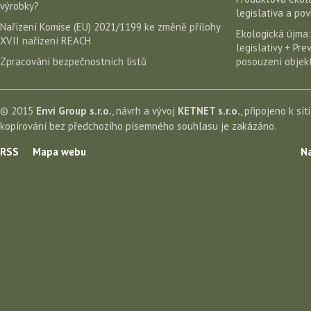
výrobky?
legislativa a po
Nařízení Komise (EU) 2021/1199 ke změně přílohy
Ekologická újma:
XVII nařízení REACH
legislativy + Pr
Zpracování bezpečnostních listů
posouzení objekt
© 2015
Envi Group s.r.o.
, návrh a vývoj
KETNET s.r.o.
, připojeno k sít
kopírování bez předchozího písemného souhlasu je zakázáno.
RSS
Mapa webu
Na