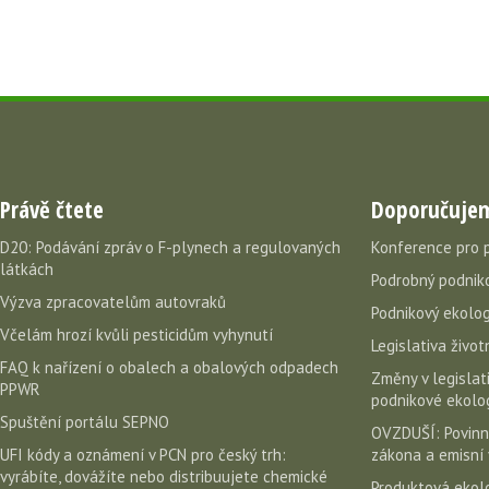
Právě čtete
Doporučuje
D20: Podávání zpráv o F-plynech a regulovaných
Konference pro 
látkách
Podrobný podniko
Výzva zpracovatelům autovraků
Podnikový ekolog
Včelám hrozí kvůli pesticidům vyhynutí
Legislativa život
FAQ k nařízení o obalech a obalových odpadech
Změny v legislati
PPWR
podnikové ekolog
Spuštění portálu SEPNO
OVZDUŠÍ: Povinn
UFI kódy a oznámení v PCN pro český trh:
zákona a emisní 
vyrábíte, dovážíte nebo distribuujete chemické
Produktová ekolo