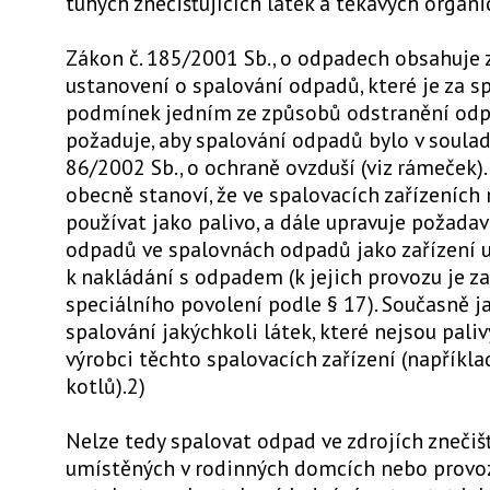
tuhých znečišťujících látek a těkavých organi
Zákon č. 185/2001 Sb., o odpadech obsahuje 
ustanovení o spalování odpadů, které je za s
podmínek jedním ze způsobů odstranění od
požaduje, aby spalování odpadů bylo v soula
86/2002 Sb., o ochraně ovzduší (viz rámeček)
obecně stanoví, že ve spalovacích zařízeních
používat jako palivo, a dále upravuje požada
odpadů ve spalovnách odpadů jako zařízení 
k nakládání s odpadem (k jejich provozu je z
speciálního povolení podle § 17). Současně j
spalování jakýchkoli látek, které nejsou pali
výrobci těchto spalovacích zařízení (napříkl
kotlů).2)
Nelze tedy spalovat odpad ve zdrojích znečiš
umístěných v rodinných domcích nebo provo