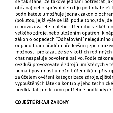
se tak stane, lze takové jednání potrestat ja
občana) nebo správní delikt (u podnikatele). 
podnikatele umožňuje jednak zákon o ochran
(pokutou, jejíž výše se liší podle toho, zda jde
o provozovatele malého, středního, velkého n
velkého zdroje, nebo uložením opatření k náp
zákon o odpadech. "Odhalování" nelegálního 
odpadů brání úřadům především jejich miziv
možnosti prokázat, že se v kotlích rodinnýc
chat nespaluje povolené palivo. Podle zákon
ovzduší provozovatelé zdrojů umístěných v t
nemají povinnost umožnit úředníkům přístup
za účelem ověření kategorizace zdroje, zjišt
vypouštěných látek a kontroly jeho technické
předkládat jim k tomu potřebné podklady (§ 1
CO JEŠTĚ ŘÍKAJÍ ZÁKONY