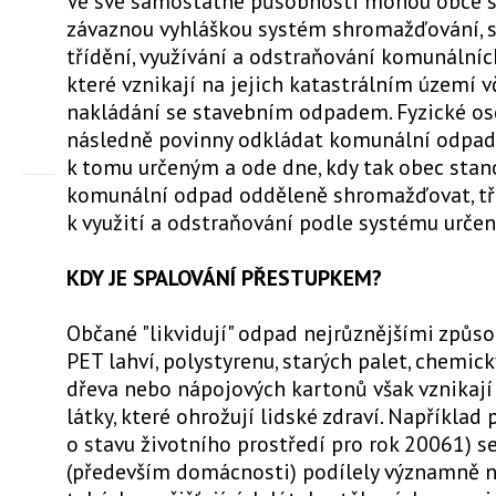
Ve své samostatné působnosti mohou obce s
závaznou vyhláškou systém shromažďování, sb
třídění, využívání a odstraňování komunální
které vznikají na jejich katastrálním území 
nakládání se stavebním odpadem. Fyzické os
následně povinny odkládat komunální odpad
k tomu určeným a ode dne, kdy tak obec stano
komunální odpad odděleně shromažďovat, tří
k využití a odstraňování podle systému určen
KDY JE SPALOVÁNÍ PŘESTUPKEM?
Občané "likvidují" odpad nejrůznějšími způs
PET lahví, polystyrenu, starých palet, chemic
dřeva nebo nápojových kartonů však vznikaj
látky, které ohrožují lidské zdraví. Například
o stavu životního prostředí pro rok 20061) s
(především domácnosti) podílely významně 