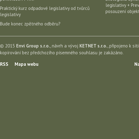
legislativy + Pr
Praktický kurz odpadové legislativy od tvůrců
posouzení objekt
legislativy
Bude konec zpětného odběru?
© 2015
Envi Group s.r.o.
, návrh a vývoj
KETNET s.r.o.
, připojeno k sít
kopírování bez předchozího písemného souhlasu je zakázáno.
RSS
Mapa webu
Na