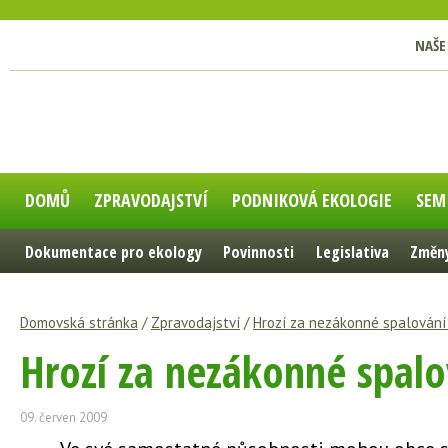
NAŠE
DOMŮ
ZPRAVODAJSTVÍ
PODNIKOVÁ EKOLOGIE
SEM
Dokumentace pro ekology
Povinnosti
Legislativa
Změny
Domovská stránka
/
Zpravodajství
/
Hrozí za nezákonné spalován
Hrozí za nezákonné spal
09. červen 2009