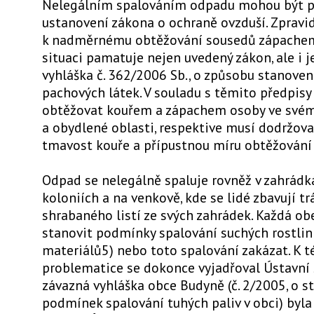
Nelegálním spalováním odpadu mohou být po
ustanovení zákona o ochraně ovzduší. Zpravi
k nadměrnému obtěžování sousedů zápachem
situaci pamatuje nejen uvedený zákon, ale i 
vyhláška č. 362/2006 Sb., o způsobu stanove
pachových látek. V souladu s těmito předpis
obtěžovat kouřem a zápachem osoby ve svém
a obydlené oblasti, respektive musí dodržov
tmavost kouře a přípustnou míru obtěžování
Odpad se nelegálně spaluje rovněž v zahrádk
koloniích a na venkově, kde se lidé zbavují t
shrabaného listí ze svých zahrádek. Každá o
stanovit podmínky spalování suchých rostli
materiálů5) nebo toto spalování zakázat. K t
problematice se dokonce vyjadřoval Ústavní
závazná vyhláška obce Budyně (č. 2/2005, o s
podmínek spalování tuhých paliv v obci) byla