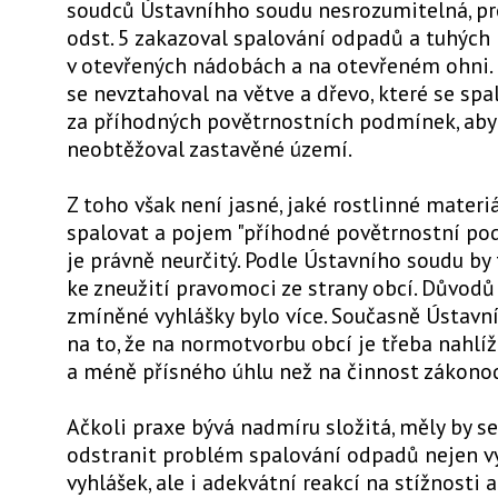
soudců Ústavníhho soudu nesrozumitelná, prot
odst. 5 zakazoval spalování odpadů a tuhých
v otevřených nádobách a na otevřeném ohni.
se nevztahoval na větve a dřevo, které se spal
za příhodných povětrnostních podmínek, aby
neobtěžoval zastavěné území.
Z toho však není jasné, jaké rostlinné mater
spalovat a pojem "příhodné povětrnostní po
je právně neurčitý. Podle Ústavního soudu by
ke zneužití pravomoci ze strany obcí. Důvodů
zmíněné vyhlášky bylo více. Současně Ústavn
na to, že na normotvorbu obcí je třeba nahlíž
a méně přísného úhlu než na činnost zákono
Ačkoli praxe bývá nadmíru složitá, měly by s
odstranit problém spalování odpadů nejen 
vyhlášek, ale i adekvátní reakcí na stížnosti 