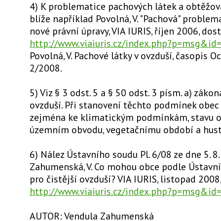
4) K problematice pachových látek a obtěžo
blíže například Povolná, V. "Pachová" problem
nové právní úpravy, VIA IURIS, říjen 2006, dos
http://www.viaiuris.cz/index.php?p=msg&id
Povolná, V. Pachové látky v ovzduší, časopis O
2/2008.
5) Viz § 3 odst. 5 a § 50 odst. 3 písm. a) záko
ovzduší. Při stanovení těchto podmínek obec 
zejména ke klimatickým podmínkám, stavu o
územním obvodu, vegetačnímu období a hust
6) Nález Ústavního soudu Pl. 6/08 ze dne 5. 8.
Zahumenská, V. Co mohou obce podle Ústavní
pro čistější ovzduší? VIA IURIS, listopad 2008,
http://www.viaiuris.cz/index.php?p=msg&id
AUTOR: Vendula Zahumenská