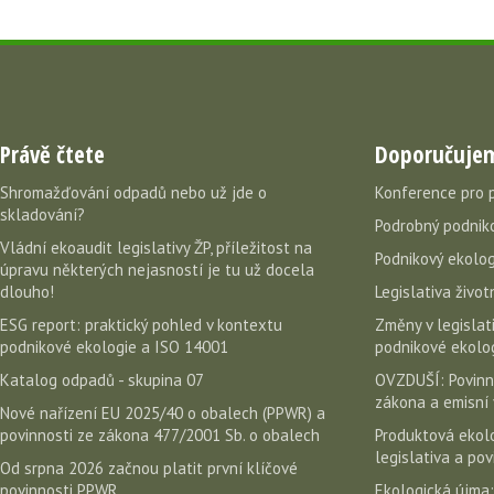
Právě čtete
Doporučuje
Shromažďování odpadů nebo už jde o
Konference pro 
skladování?
Podrobný podniko
Vládní ekoaudit legislativy ŽP, příležitost na
Podnikový ekolog
úpravu některých nejasností je tu už docela
dlouho!
Legislativa život
ESG report: praktický pohled v kontextu
Změny v legislati
podnikové ekologie a ISO 14001
podnikové ekolog
Katalog odpadů - skupina 07
OVZDUŠÍ: Povinn
zákona a emisní 
Nové nařízení EU 2025/40 o obalech (PPWR) a
povinnosti ze zákona 477/2001 Sb. o obalech
Produktová ekolo
legislativa a po
Od srpna 2026 začnou platit první klíčové
povinnosti PPWR.
Ekologická újma: