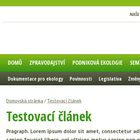
NAŠE
DOMŮ
ZPRAVODAJSTVÍ
PODNIKOVÁ EKOLOGIE
SEM
Dokumentace pro ekology
Povinnosti
Legislativa
Změny
Domovská stránka
/
Testovací článek
Testovací článek
Pragraph. Lorem ipsum dolor sit amet, consectetur adip
sapien feugiat libero, vel ultrices metus sapien non ni