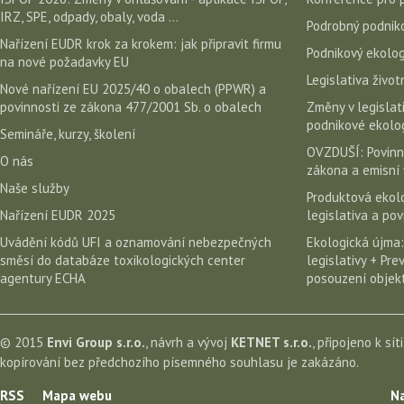
IRZ, SPE, odpady, obaly, voda ...
Podrobný podniko
Nařízení EUDR krok za krokem: jak připravit firmu
Podnikový ekolog
na nové požadavky EU
Legislativa život
Nové nařízení EU 2025/40 o obalech (PPWR) a
povinnosti ze zákona 477/2001 Sb. o obalech
Změny v legislati
podnikové ekolog
Semináře, kurzy, školení
OVZDUŠÍ: Povinn
O nás
zákona a emisní 
Naše služby
Produktová ekolo
Nařízení EUDR 2025
legislativa a po
Uvádění kódů UFI a oznamování nebezpečných
Ekologická újma:
směsí do databáze toxikologických center
legislativy + Pr
agentury ECHA
posouzení objekt
© 2015
Envi Group s.r.o.
, návrh a vývoj
KETNET s.r.o.
, připojeno k sít
kopírování bez předchozího písemného souhlasu je zakázáno.
RSS
Mapa webu
Na