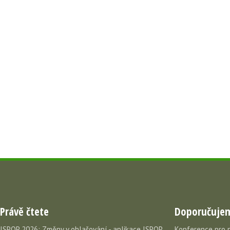
Právě čtete
Doporučuje
ISPOP 2026: Změny v ohlašování - aplikace ISPOP,
Konference pro 