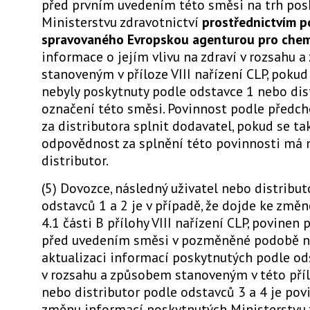
před prvním uvedením této směsi na trh pos
Ministerstvu zdravotnictví
prostřednictvím p
spravovaného Evropskou agenturou pro chem
informace o jejím vlivu na zdraví v rozsahu 
stanoveným v příloze VIII nařízení CLP, poku
nebyly poskytnuty podle odstavce 1 nebo dis
označení této směsi. Povinnost podle předch
za distributora splnit dodavatel, pokud se t
odpovědnost za splnění této povinnosti má 
distributor.
(5) Dovozce, následný uživatel nebo distribut
odstavců 1 a 2 je v případě, že dojde ke změ
4.1 části B přílohy VIII nařízení CLP, povinen 
před uvedením směsi v pozměněné podobě n
aktualizaci informací poskytnutých podle od
v rozsahu a způsobem stanoveným v této příl
nebo distributor podle odstavců 3 a 4 je po
změnu informací poskytnutých Ministerstvu 