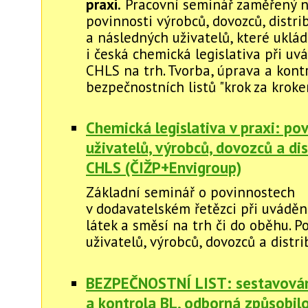
praxi.
Pracovní seminář zaměřený n
povinnosti výrobců, dovozců, distri
a následných uživatelů, které uklá
i česká chemická legislativa při uv
CHLS na trh. Tvorba, úprava a kont
bezpečnostních listů "krok za kroke
Chemická legislativa v praxi: po
uživatelů, výrobců, dovozců a di
CHLS (ČIŽP+Envigroup)
Základní seminář o povinnostech
v dodavatelském řetězci při uvádě
látek a směsí na trh či do oběhu. P
uživatelů, výrobců, dovozců a distr
BEZPEČNOSTNÍ LIST: sestavová
a kontrola BL, odborná způsobil