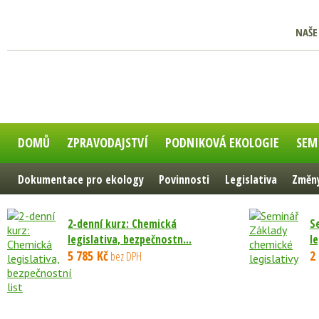
NAŠE
DOMŮ
ZPRAVODAJSTVÍ
PODNIKOVÁ EKOLOGIE
SEM
Dokumentace pro ekology
Povinnosti
Legislativa
Změny
2-denní kurz: Chemická
S
legislativa, bezpečnostn...
le
5 785 Kč
2
bez DPH