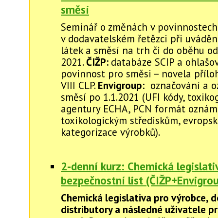
směsí
Seminář o změnách v povinnostech
v dodavatelském řetězci při uvádě
látek a směsí na trh či do oběhu o
2021.
ČIŽP:
databáze SCIP a ohlašo
povinnost pro směsi – novela přílo
VIII CLP.
Envigroup:
označování a o
směsí po 1.1.2021 (UFI kódy, toxiko
agentury ECHA, PCN formát oznám
toxikologickým střediskům, evrops
kategorizace výrobků).
2-denní kurz: Chemická legislati
bezpečnostní list (ČIŽP+Envigro
Chemická legislativa pro výrobce, 
distributory a následné uživatele p