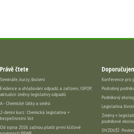
Právě čtete
Doporučuje
Semináře, kurzy, školení
Konference pro 
Evidence a ohlašování odpadů a zařízení, ISPOP,
Podrobný podniko
aktuální změny legislativy odpadů
Podnikový ekolog
A - Chemické látky a směsi
Legislativa život
2-denní kurz: Chemická legislativa +
Změny v legislati
bezpečnostní list
podnikové ekolog
Od srpna 2026 začnou platit první klíčové
OVZDUŠÍ: Povinn
povinnosti PPWR.