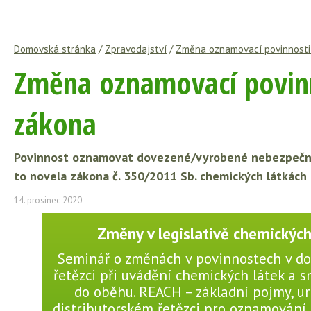
Domovská stránka
/
Zpravodajství
/
Změna oznamovací povinnosti
Změna oznamovací povinn
zákona
Povinnost oznamovat dovezené/vyrobené nebezpečné 
to novela zákona č. 350/2011 Sb. chemických látkách 
14. prosinec 2020
Změny v legislativě chemických
Seminář o změnách v povinnostech v d
řetězci při uvádění chemických látek a s
do oběhu. REACH – základní pojmy, urč
distributorském řetězci pro oznamování 