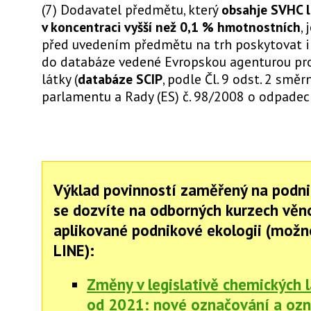
(7) Dodavatel předmětu, který
obsahje SVHC 
v koncentraci vyšší než 0,1 % hmotnostních
,
před uvedením předmětu na trh poskytovat 
do databáze vedené Evropskou agenturou pr
látky (
databáze SCIP
, podle Čl. 9 odst. 2 smě
parlamentu a Rady (ES) č. 98/2008 o odpadec
Výklad povinností zaměřený na podni
se dozvíte na odborných kurzech vě
aplikované podnikové ekologii (možn
LINE):
Změny v legislativě chemických 
od 2021: nové označování a oz