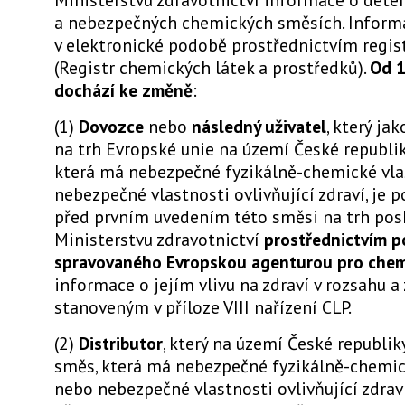
a nebezpečných chemických směsích. Informa
v elektronické podobě prostřednictvím regi
(Registr chemických látek a prostředků).
Od 1
dochází ke změně
:
(1)
Dovozce
nebo
následný uživatel
, který ja
na trh Evropské unie na území České republi
která má nebezpečné fyzikálně-chemické vla
nebezpečné vlastnosti ovlivňující zdraví, je 
před prvním uvedením této směsi na trh pos
Ministerstvu zdravotnictví
prostřednictvím p
spravovaného Evropskou agenturou pro chem
informace o jejím vlivu na zdraví v rozsahu 
stanoveným v příloze VIII nařízení CLP.
(2)
Distributor
, který na území České republik
směs, která má nebezpečné fyzikálně-chemic
nebo nebezpečné vlastnosti ovlivňující zdraví