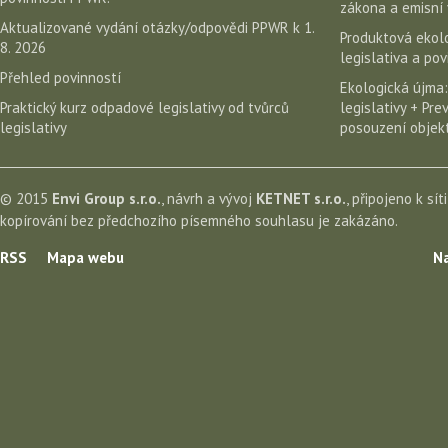
zákona a emisní 
Aktualizované vydání otázky/odpovědi PPWR k 1.
Produktová ekolo
8. 2026
legislativa a po
Přehled povinností
Ekologická újma:
Praktický kurz odpadové legislativy od tvůrců
legislativy + Pr
legislativy
posouzení objekt
© 2015
Envi Group s.r.o.
, návrh a vývoj
KETNET s.r.o.
, připojeno k sít
kopírování bez předchozího písemného souhlasu je zakázáno.
RSS
Mapa webu
Na