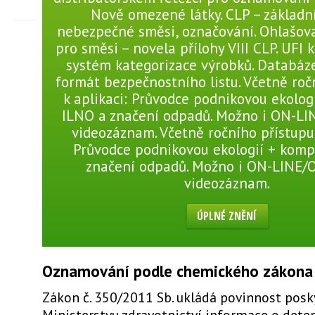
Nově omezené látky. CLP – základn
nebezpečné směsi, označování. Ohlašov
pro směsi – novela přílohy VIII CLP. UFI 
systém kategorizace výrobků. Databáze
formát bezpečnostního listu. Včetně roč
k aplikaci: Průvodce podnikovou ekolog
ILNO a značení odpadů. Možno i ON-LI
videozáznam. Včetně ročního přístupu 
Průvodce podnikovou ekologií + komp
značení odpadů. Možno i ON-LINE/
videozáznam.
ÚPLNÉ ZNĚNÍ
Oznamování podle chemického zákona 
Zákon č. 350/2011 Sb. ukládá povinnost pos
Ministerstvu zdravotnictví informace o dete