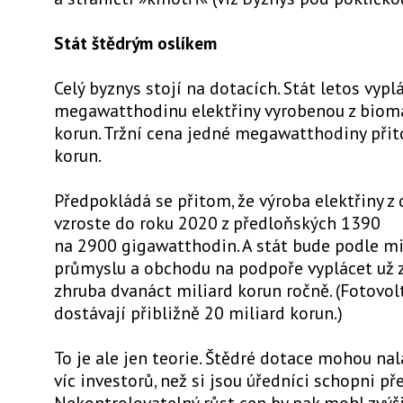
Stát štědrým oslíkem
Celý byznys stojí na dotacích. Stát letos vypl
megawatthodinu elektřiny vyrobenou z biom
korun. Tržní cena jedné megawatthodiny při
korun.
Předpokládá se přitom, že výroba elektřiny z
vzroste do roku 2020 z předloňských 1390
na 2900 gigawatthodin. A stát bude podle mi
průmyslu a obchodu na podpoře vyplácet už
zhruba dvanáct miliard korun ročně. (Fotovol
dostávají přibližně 20 miliard korun.)
To je ale jen teorie. Štědré dotace mohou n
víc investorů, než si jsou úředníci schopni pře
Nekontrolovatelný růst cen by pak mohl zvýš