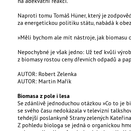
na adekvátní reakci.
Naproti tomu Tomáš Hüner, který je zodpově
za energetickou politiku státu, nabádá k obez
»Měli bychom ale mít nástroje, jak biomasu oh
Nepochybné je však jedno: Už teď kvůli výro
z biomasy rostou ceny dřevních odpadů a pap
AUTOR: Robert Zelenka
AUTOR: Martin Mařík
Biomasa z pole i lesa
Se zdánlivě jednoduchou otázkou »Co to je 
se svého času nedokázala v televizní talksho
tehdejší poslankyně Strany zelených Kateřina
Z pohledu biologa se jedná o organickou hm