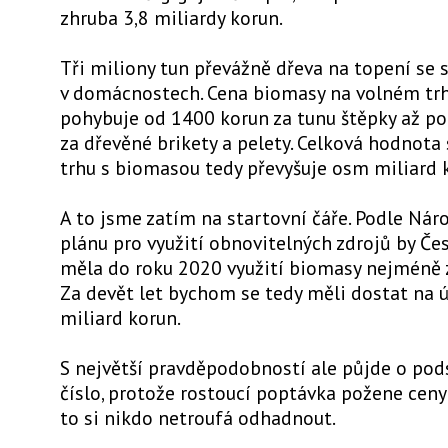
zhruba 3,8 miliardy korun.
Tři miliony tun převážně dřeva na topení se s
v domácnostech. Cena biomasy na volném tr
pohybuje od 1400 korun za tunu štěpky až p
za dřevěné brikety a pelety. Celková hodnot
trhu s biomasou tedy převyšuje osm miliard 
A to jsme zatím na startovní čáře. Podle Ná
plánu pro využití obnovitelných zdrojů by Če
měla do roku 2020 využití biomasy nejméně 
Za devět let bychom se tedy měli dostat na 
miliard korun.
S největší pravděpodobností ale půjde o pod
číslo, protože rostoucí poptávka požene ceny
to si nikdo netroufá odhadnout.