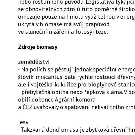
nebo rostlinného původu. Legislativa týkající
se obnovitelných zdrojů tuto poměrně širok
omezuje pouze na hmotu využitelnou v energe
ukrytá v biomase má svůj prapůvod
ve slunečním záření a fotosyntéze.
Zdroje biomasy
zemědělství
- Na polích se pěstují jednak speciální energe
šťovík, miscantus, dále rychle rostoucí dřeviny 
ale i vojtěška, kukuřice pro bioplynové stanic
i přebytečná obilná nebo řepková sláma. V d
obilí dokonce Agrární komora
a ČEZ uvažovaly o spalování nekvalitního zrní
lesy
- Takzvaná dendromasa je zbytková dřevní hm