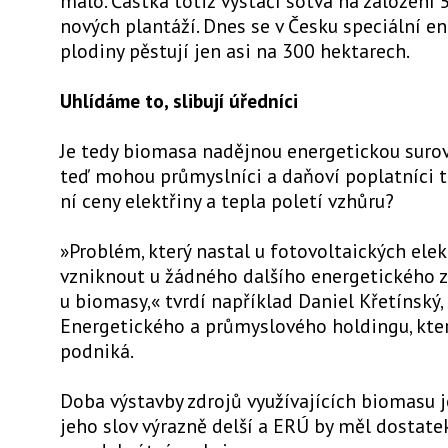
málo. Částka totiž vystačí sotva na založení
nových plantáží. Dnes se v Česku speciální e
plodiny pěstují jen asi na 300 hektarech.
Uhlídáme to, slibují úředníci
Je tedy biomasa nadějnou energetickou surov
teď mohou průmyslníci a daňoví poplatníci tr
ní ceny elektřiny a tepla poletí vzhůru?
»Problém, který nastal u fotovoltaických ele
vzniknout u žádného dalšího energetického z
u biomasy,« tvrdí například Daniel Křetínský, 
Energetického a průmyslového holdingu, kte
podniká.
Doba výstavby zdrojů využívajících biomasu j
jeho slov výrazně delší a ERÚ by měl dostate