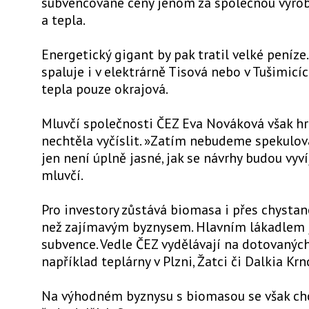
subvencované ceny jenom za společnou výrob
a tepla.
Energetický gigant by pak tratil velké peníze
spaluje i v elektrárně Tisová nebo v Tušimicíc
tepla pouze okrajová.
Mluvčí společnosti ČEZ Eva Nováková však hro
nechtěla vyčíslit. »Zatím nebudeme spekulova
jen není úplně jasné, jak se návrhy budou vyví
mluvčí.
Pro investory zůstává biomasa i přes chystan
než zajímavým byznysem. Hlavním lákadlem 
subvence. Vedle ČEZ vydělávají na dotovanýc
například teplárny v Plzni, Žatci či Dalkia Krn
Na výhodném byznysu s biomasou se však chce