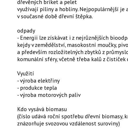
dřevěných briket a pelet
využívají piliny a hobliny. Nejpopulárnější je 
v současné době dřevní štěpka.
odpady
- Energii lze získávat i z nejrůznějších bioodp
kejdy v zemědělství, masokostní moučky, piv
a především rozložitelných zbytků z průmyslo
komunální sféry, včetně třeba kalů z čističek
Využití
- výroba elektřiny
- produkce tepla
- výroba motorových paliv
Kdo vysává biomasu
(číslo udává roční spotřebu dřevní biomasy, k
znázorňuje svozovou vzdálenost suroviny)