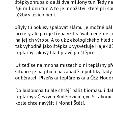
štěpky zhruba o další dva miliony tun. Tedy n
3,6 milionu tun. A to je množství, které při s
těžby v lesích není.
»Byly tu pokusy spalovat slámu, je možné pál
brikety, ale pak je třeba vzít v úvahu energet
na jejich výrobu. A to už z ekologického hled
tak výhodně jako štěpka,« vysvětluje Hájek d
teplárny takový hlad právě po štěpce.
Už teď se na mnoha místech o ni teplárny pře
situace je na jihu a na západě republiky. Tady
odběrateli Plzeňská teplárenská a ČEZ Hodon
Do budoucna tu ale chtějí pálit biomasu i dal
teplárny v Českých Budějovicích, ve Strakonic
kotle chce navýšit i Mondi Štětí.