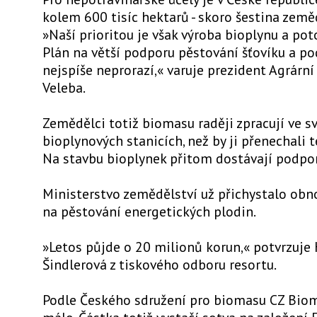
kolem 600 tisíc hektarů - skoro šestina země
»Naší prioritou je však výroba bioplynu a pot
Plán na větší podporu pěstování šťovíku a p
nejspíše neprorazí,« varuje prezident Agrárn
Veleba.
Zemědělci totiž biomasu raději zpracují ve s
bioplynových stanicích, než by ji přenechali 
Na stavbu bioplynek přitom dostávají podpor
Ministerstvo zemědělství už přichystalo obn
na pěstování energetických plodin.
»Letos půjde o 20 milionů korun,« potvrzuje
Šindlerová z tiskového odboru resortu.
Podle Českého sdružení pro biomasu CZ Biom