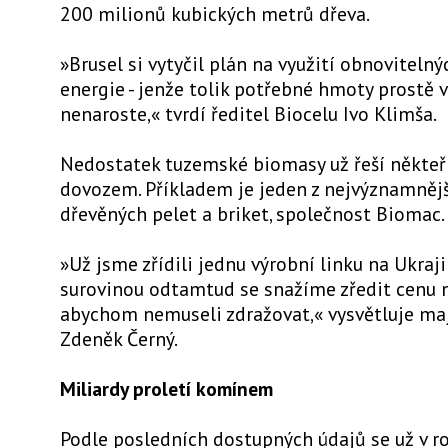
200 milionů kubických metrů dřeva.
»Brusel si vytyčil plán na využití obnovitelný
energie - jenže tolik potřebné hmoty prostě v
nenaroste,« tvrdí ředitel Biocelu Ivo Klimša.
Nedostatek tuzemské biomasy už řeší někteř
dovozem. Příkladem je jeden z nejvýznamněj
dřevěných pelet a briket, společnost Biomac.
»Už jsme zřídili jednu výrobní linku na Ukrajin
surovinou odtamtud se snažíme zředit cenu n
abychom nemuseli zdražovat,« vysvětluje maj
Zdeněk Černý.
Miliardy proletí komínem
Podle posledních dostupných údajů se už v r