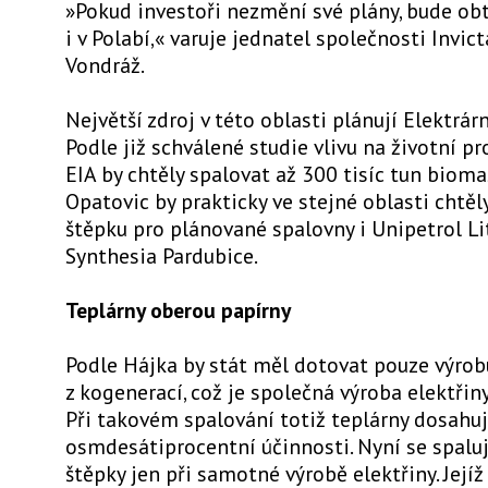
»Pokud investoři nezmění své plány, bude obt
i v Polabí,« varuje jednatel společnosti Invi
Vondráž.
Největší zdroj v této oblasti plánují Elektrár
Podle již schválené studie vlivu na životní pr
EIA by chtěly spalovat až 300 tisíc tun biom
Opatovic by prakticky ve stejné oblasti chtě
štěpku pro plánované spalovny i Unipetrol L
Synthesia Pardubice.
Teplárny oberou papírny
Podle Hájka by stát měl dotovat pouze výrob
z kogenerací, což je společná výroba elektřiny
Při takovém spalování totiž teplárny dosahuj
osmdesátiprocentní účinnosti. Nyní se spaluj
štěpky jen při samotné výrobě elektřiny. Její