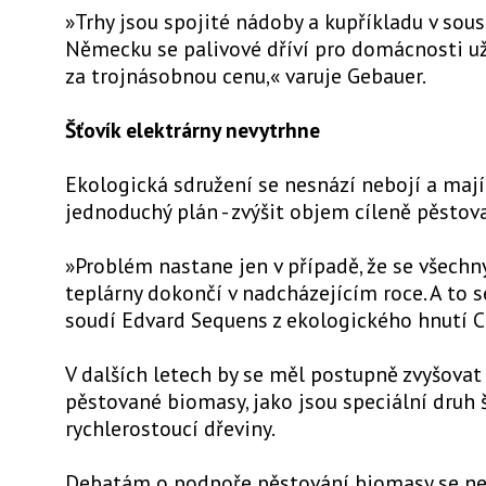
»Trhy jsou spojité nádoby a kupříkladu v so
Německu se palivové dříví pro domácnosti u
za trojnásobnou cenu,« varuje Gebauer.
Šťovík elektrárny nevytrhne
Ekologická sdružení se nesnází nebojí a maj
jednoduchý plán - zvýšit objem cíleně pěsto
»Problém nastane jen v případě, že se všech
teplárny dokončí v nadcházejícím roce. A to s
soudí Edvard Sequens z ekologického hnutí Ca
V dalších letech by se měl postupně zvyšovat 
pěstované biomasy, jako jsou speciální druh 
rychlerostoucí dřeviny.
Debatám o podpoře pěstování biomasy se ne