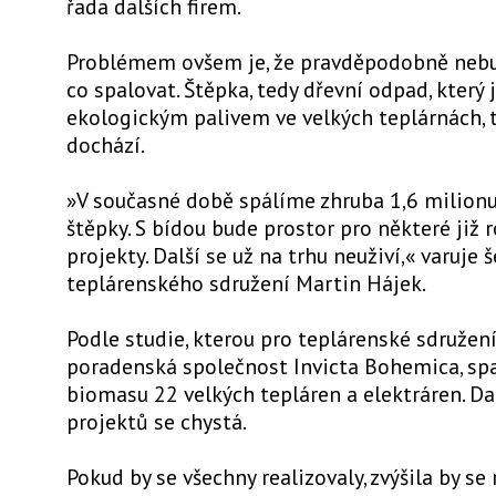
řada dalších firem.
Problémem ovšem je, že pravděpodobně neb
co spalovat. Štěpka, tedy dřevní odpad, který
ekologickým palivem ve velkých teplárnách, 
dochází.
»V současné době spálíme zhruba 1,6 milionu
štěpky. S bídou bude prostor pro některé již
projekty. Další se už na trhu neuživí,« varuje š
teplárenského sdružení Martin Hájek.
Podle studie, kterou pro teplárenské sdružen
poradenská společnost Invicta Bohemica, spa
biomasu 22 velkých tepláren a elektráren. Da
projektů se chystá.
Pokud by se všechny realizovaly, zvýšila by se