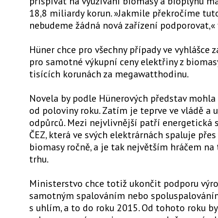
přispívat na využívání biomasy a bioplynu 
18,8 miliardy korun. »Jakmile překročíme tuto
nebudeme žádná nová zařízení podporovat,« v
Hüner chce pro všechny případy ve vyhlášce za
pro samotné výkupní ceny elektřiny z biomasy,
tisících korunách za megawatthodinu.
Novela by podle Hünerových představ mohla 
od poloviny roku. Zatím je teprve ve vládě a 
odpůrců. Mezi nejvlivnější patří energetická
ČEZ, která ve svých elektrárnách spaluje přes
biomasy ročně, a je tak největším hráčem n
trhu.
Ministerstvo chce totiž ukončit podporu výro
samotným spalováním nebo spoluspalování
s uhlím, a to do roku 2015. Od tohoto roku by