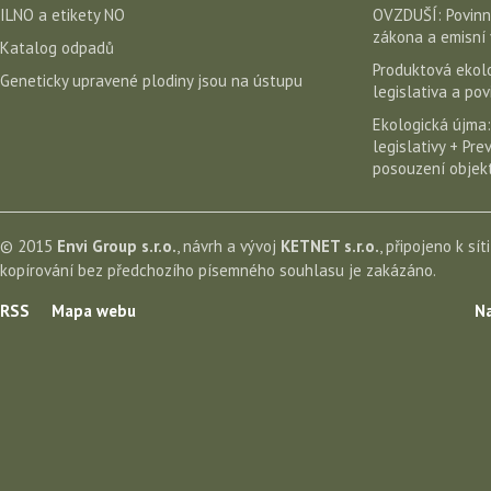
ILNO a etikety NO
OVZDUŠÍ: Povinn
zákona a emisní 
Katalog odpadů
Produktová ekolo
Geneticky upravené plodiny jsou na ústupu
legislativa a po
Ekologická újma:
legislativy + Pr
posouzení objekt
© 2015
Envi Group s.r.o.
, návrh a vývoj
KETNET s.r.o.
, připojeno k sít
kopírování bez předchozího písemného souhlasu je zakázáno.
RSS
Mapa webu
Na