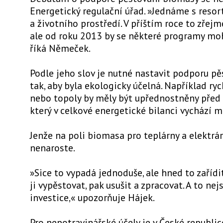
Energetický regulační úřad. »Jednáme s resor
a životního prostředí. V příštím roce to zřejm
ale od roku 2013 by se některé programy mo
říká Němeček.
Podle jeho slov je nutné nastavit podporu p
tak, aby byla ekologicky účelná. Například ry
nebo topoly by měly být upřednostněny před 
který v celkové energetické bilanci vychází 
Jenže na poli biomasa pro teplárny a elektrá
nenaroste.
»Sice to vypadá jednoduše, ale hned to zařídi
ji vypěstovat, pak usušit a zpracovat. A to ne
investice,« upozorňuje Hájek.
Pro nepotravinářské účely je v České republic