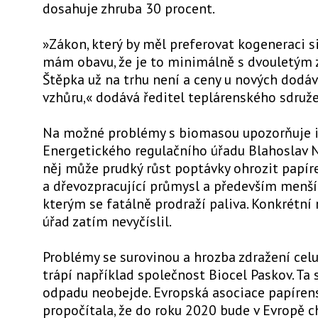
dosahuje zhruba 30 procent.
»Zákon, který by měl preferovat kogeneraci si
mám obavu, že je to minimálně s dvouletým
Štěpka už na trhu není a ceny u nových dodáv
vzhůru,« dodává ředitel teplárenského sdruže
Na možné problémy s biomasou upozorňuje 
Energetického regulačního úřadu Blahoslav 
něj může prudký růst poptávky ohrozit papír
a dřevozpracující průmysl a především menší 
kterým se fatálně prodraží paliva. Konkrétní 
úřad zatím nevyčíslil.
Problémy se surovinou a hrozba zdražení celu
trápí například společnost Biocel Paskov. Ta 
odpadu neobejde. Evropská asociace papíre
propočítala, že do roku 2020 bude v Evropě c