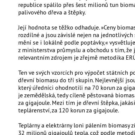
republice spálilo přes šest milionů tun biom
palivového dřeva a štěpky.
Její hodnota se těžko odhaduje. »Ceny bioma
rozdílné a jsou závislé nejen na jednotlivých
mění se i lokálně podle poptávky,« vysvětluj
z ministerstva průmyslu a obchodu s tím, že
relevantním zdrojem je zřejmě metodika ERÚ
Ten ve svých vzorcích pro výpočet státních p
dřevní biomasu do tří skupin. Nejlevnější jsou
který úředníci ohodnotili na 70 korun za giga
je zemědělská, tedy cíleně pěstovaná biomas
za gigajoule. Mezi tím je dřevní štěpka, jaká
teplárenství, za 120 korun za gigajoule.
Teplárny a elektrárny loni pálením biomasy z
32 milionů gigajoulů tepla, což podle metod