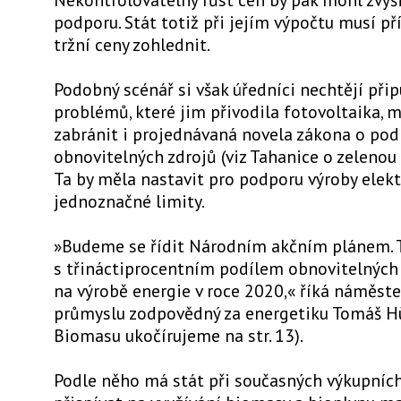
podporu. Stát totiž při jejím výpočtu musí p
tržní ceny zohlednit.
Podobný scénář si však úředníci nechtějí přip
problémů, které jim přivodila fotovoltaika, 
zabránit i projednávaná novela zákona o po
obnovitelných zdrojů (viz Tahanice o zelenou n
Ta by měla nastavit pro podporu výroby elekt
jednoznačné limity.
»Budeme se řídit Národním akčním plánem. 
s třináctiprocentním podílem obnovitelných
na výrobě energie v roce 2020,« říká náměste
průmyslu zodpovědný za energetiku Tomáš Hü
Biomasu ukočírujeme na str. 13).
Podle něho má stát při současných výkupníc