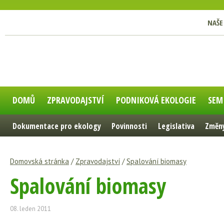
NAŠE
DOMŮ
ZPRAVODAJSTVÍ
PODNIKOVÁ EKOLOGIE
SEM
Dokumentace pro ekology
Povinnosti
Legislativa
Změny
Domovská stránka
/
Zpravodajství
/
Spalování biomasy
Spalování biomasy
08. leden 2011