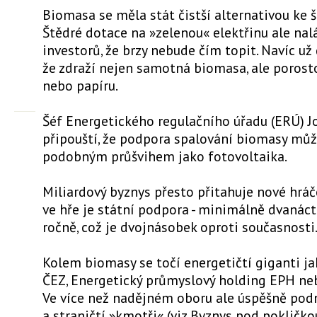
Biomasa se měla stát čistší alternativou ke 
Štědré dotace na »zelenou« elektřinu ale nalá
investorů, že brzy nebude čím topit. Navíc už 
že zdraží nejen samotná biomasa, ale porosto
nebo papíru.
Šéf Energetického regulačního úřadu (ERÚ) Jo
připouští, že podpora spalování biomasy můž
podobným průšvihem jako fotovoltaika.
Miliardový byznys přesto přitahuje nové hráče
ve hře je státní podpora - minimálně dvanáct
ročně, což je dvojnásobek oproti současnosti
Kolem biomasy se točí energetičtí giganti j
ČEZ, Energetický průmyslový holding EPH neb
Ve více než nadějném oboru ale úspěšně podni
a straničtí »kmotři« (viz Byznys pod pokličkou