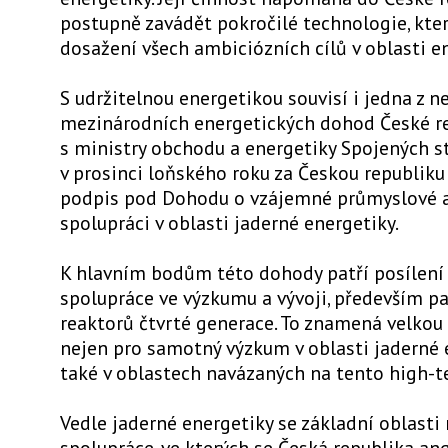
postupně zavádět pokročilé technologie, kte
dosažení všech ambiciózních cílů v oblasti e
S udržitelnou energetikou souvisí i jedna z n
mezinárodních energetických dohod České re
s ministry obchodu a energetiky Spojených s
v prosinci loňského roku za Českou republiku 
podpis pod Dohodu o vzájemné průmyslové 
spolupráci v oblasti jaderné energetiky.
K hlavním bodům této dohody patří posílení
spolupráce ve výzkumu a vývoji, především pa
reaktorů čtvrté generace. To znamená velkou 
nejen pro samotný výzkum v oblasti jaderné e
také v oblastech navázaných na tento high-t
Vedle jaderné energetiky se základní oblast
spolupráce, ve kterých se Česká republika ang