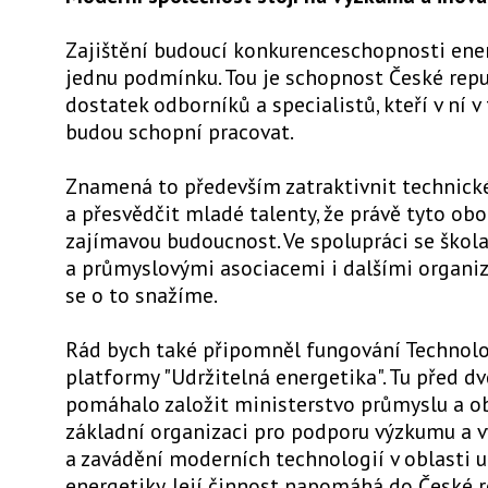
Zajištění budoucí konkurenceschopnosti ene
jednu podmínku. Tou je schopnost České repu
dostatek odborníků a specialistů, kteří v ní 
budou schopní pracovat.
Znamená to především zatraktivnit technick
a přesvědčit mladé talenty, že právě tyto obo
zajímavou budoucnost. Ve spolupráci se škol
a průmyslovými asociacemi i dalšími organi
se o to snažíme.
Rád bych také připomněl fungování Technol
platformy "Udržitelná energetika". Tu před d
pomáhalo založit ministerstvo průmyslu a o
základní organizaci pro podporu výzkumu a v
a zavádění moderních technologií v oblasti u
energetiky. Její činnost napomáhá do České r