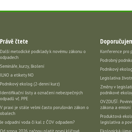
Právě čtete
Doporučuje
Další metodické podklady k novému zákonu o
Konference pro 
odpadech
Podrobný podniko
Semináře, kurzy, školení
Podnikový ekolog
ILNO a etikety NO
Legislativa život
Podnikový ekolog (2-denní kurz)
Změny v legislati
Identifikační listy a označení nebezpečných
podnikové ekolog
odpadů vč. PPE
OVZDUŠÍ: Povinn
V praxi je stále velmi často porušován zákon o
zákona a emisní 
obalech
Produktová ekolo
Je odpadní voda či kal z ČOV odpadem?
legislativa a po
Od srpna 2026 začnou platit první klíčové
Ekologická újma: