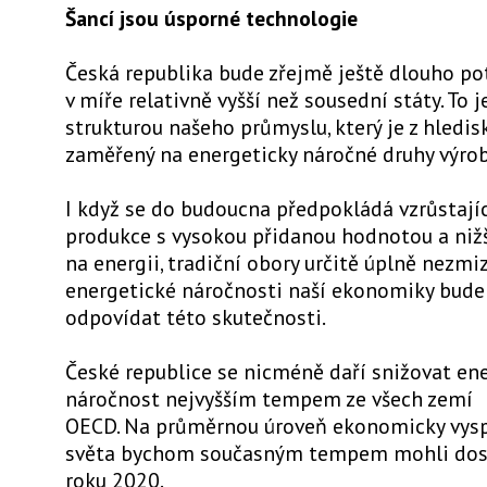
Šancí jsou úsporné technologie
Česká republika bude zřejmě ještě dlouho po
v míře relativně vyšší než sousední státy. To
strukturou našeho průmyslu, který je z hledis
zaměřený na energeticky náročné druhy výrob
I když se do budoucna předpokládá vzrůstajíc
produkce s vysokou přidanou hodnotou a niž
na energii, tradiční obory určitě úplně nezmiz
energetické náročnosti naší ekonomiky bude
odpovídat této skutečnosti.
České republice se nicméně daří snižovat en
náročnost nejvyšším tempem ze všech zemí
OECD. Na průměrnou úroveň ekonomicky vys
světa bychom současným tempem mohli do
roku 2020.