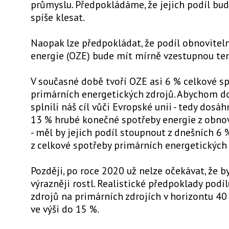
průmyslu. Předpokládáme, že jejich podíl bu
spíše klesat.
Naopak lze předpokládat, že podíl obnovitel
energie (OZE) bude mít mírně vzestupnou te
V současné době tvoří OZE asi 6 % celkové s
primárních energetických zdrojů. Abychom d
splnili náš cíl vůči Evropské unii - tedy dosá
13 % hrubé konečné spotřeby energie z obnov
- měl by jejich podíl stoupnout z dnešních 6
z celkové spotřeby primárních energetických 
Později, po roce 2020 už nelze očekávat, že by
výrazněji rostl. Realistické předpoklady podí
zdrojů na primárních zdrojích v horizontu 40 
ve výši do 15 %.