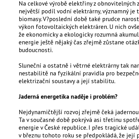
Na celkové výrobě elektřiny z obnovitelných 
největší podíl vodní elektrárny, významný je 
biomasy. V?poslední době také prudce narost
výkon fotovoltaických elektráren. U nich ovše
že ekonomicky a ekologicky rozumná akumula
energie ještě nějaký čas zřejmě zůstane otáz
budoucnosti.
Sluneční a ostatně i větrné elektrárny tak nar
nestabilitě na fyzikální pravidla pro bezpeč
elektrizační soustavy a její stabilitu.
Jaderná energetika naděje i problém?
Nejdynamičtější rozvoj zřejmě čeká jadernou
Ta v současné době pokrývá asi třetinu spotř
energie v České republice. I přes tragické udá
v březnu tohoto roku se předpokládá, že její 