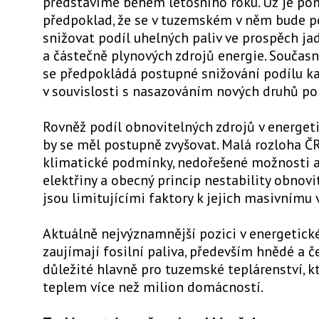
představíme během letošního roku. Už je po
předpoklad, že se v tuzemském v něm bude 
snižovat podíl uhelných paliv ve prospěch ja
a částečně plynových zdrojů energie. Součas
se předpokládá postupné snižování podílu ka
v souvislosti s nasazováním nových druhů po
Rovněž podíl obnovitelných zdrojů v energe
by se měl postupně zvyšovat. Malá rozloha ČR
klimatické podmínky, nedořešené možnosti 
elektřiny a obecný princip nestability obnovi
jsou limitujícími faktory k jejich masivnímu v
Aktuálně nejvýznamnější pozici v energetic
zaujímají fosilní paliva, především hnědé a če
důležité hlavně pro tuzemské teplárenství, k
teplem více než milion domácností.