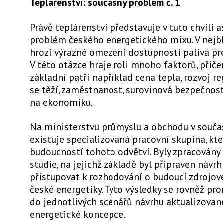
Teplárenství: současný problém č. 1
Právě teplárenství představuje v tuto chvíli a
problém českého energetického mixu. V nejbl
hrozí výrazné omezení dostupnosti paliva pro
V této otázce hraje roli mnoho faktorů, přič
základní patří například cena tepla, rozvoj re
se těží, zaměstnanost, surovinová bezpečnost 
na ekonomiku.
Na ministerstvu průmyslu a obchodu v souč
existuje specializovaná pracovní skupina, kte
budoucností tohoto odvětví. Byly zpracovány 
studie, na jejichž základě byl připraven návrh
přistupovat k rozhodování o budoucí zdrojov
české energetiky. Tyto výsledky se rovněž pr
do jednotlivých scénářů návrhu aktualizovan
energetické koncepce.