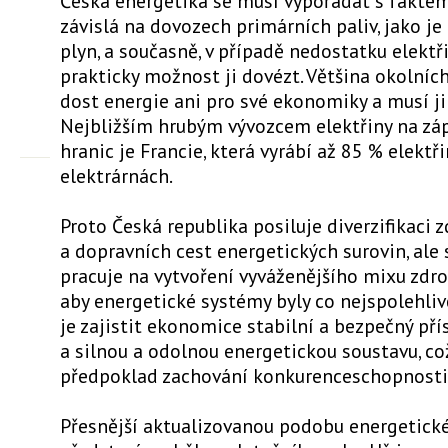
Česká energetika se musí vypořádat s faktem,
závislá na dovozech primárních paliv, jako je
plyn, a současně, v případě nedostatku elektř
prakticky možnost ji dovézt. Většina okolní
dost energie ani pro své ekonomiky a musí ji
Nejbližším hrubým vývozcem elektřiny na zá
hranic je Francie, která vyrábí až 85 % elektř
elektrárnách.
Proto Česká republika posiluje diverzifikaci z
a dopravních cest energetických surovin, ale
pracuje na vytvoření vyváženějšího mixu zdro
aby energetické systémy byly co nejspolehlivě
je zajistit ekonomice stabilní a bezpečný pří
a silnou a odolnou energetickou soustavu, co
předpoklad zachování konkurenceschopnosti
Přesnější aktualizovanou podobu energetick