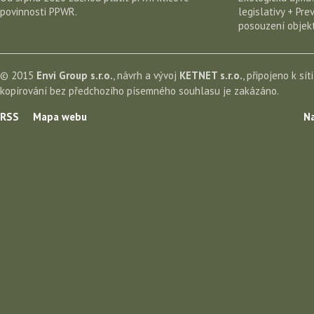
povinnosti PPWR.
legislativy + Pr
posouzení objekt
© 2015
Envi Group s.r.o.
, návrh a vývoj
KETNET s.r.o.
, připojeno k sít
kopírování bez předchozího písemného souhlasu je zakázáno.
RSS
Mapa webu
Na