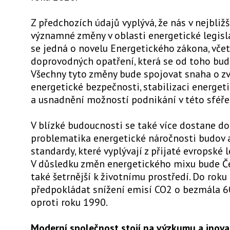
Z předchozích údajů vyplývá, že nás v nejbližš
významné změny v oblasti energetické legisl
se jedná o novelu Energetického zákona, včet
doprovodných opatření, která se od toho budo
Všechny tyto změny bude spojovat snaha o z
energetické bezpečnosti, stabilizaci energet
a usnadnění možností podnikání v této sféře
V blízké budoucnosti se také více dostane d
problematika energetické náročnosti budov a
standardy, které vyplývají z přijaté evropské l
V důsledku změn energetického mixu bude Č
také šetrnější k životnímu prostředí. Do ro
předpokládat snížení emisí CO2 o bezmála 6
oproti roku 1990.
Moderní společnost stojí na výzkumu a inova