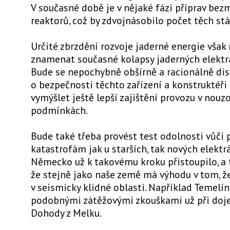
V současné době je v nějaké fázi příprav bez
reaktorů, což by zdvojnásobilo počet těch stá
Určité zbrzdění rozvoje jaderné energie vša
znamenat současné kolapsy jaderných elektrá
Bude se nepochybně obšírně a racionálně di
o bezpečnosti těchto zařízení a konstruktéř
vymýšlet ještě lepší zajištění provozu v nouz
podmínkách.
Bude také třeba provést test odolnosti vůči
katastrofám jak u starších, tak nových elektr
Německo už k takovému kroku přistoupilo, a t
že stejně jako naše země má výhodu v tom, že
v seismicky klidné oblasti. Například Temelín
podobnými zátěžovými zkouškami už při doj
Dohody z Melku.