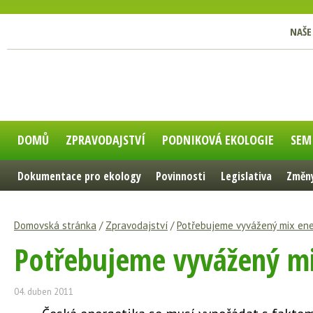
NAŠE
DOMŮ
ZPRAVODAJSTVÍ
PODNIKOVÁ EKOLOGIE
SEM
Dokumentace pro ekology
Povinnosti
Legislativa
Změny
Domovská stránka
/
Zpravodajství
/
Potřebujeme vyvážený mix ene
Potřebujeme vyvážený mi
04. duben 2011