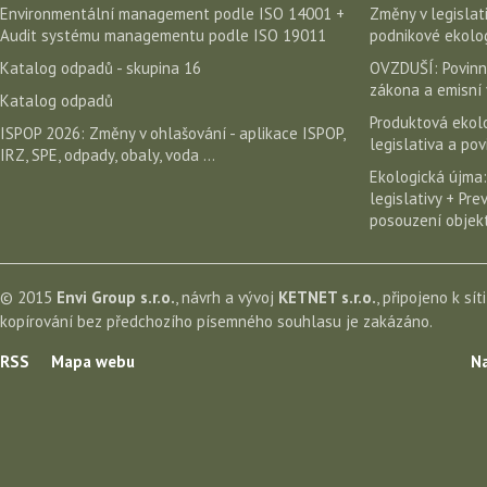
Environmentální management podle ISO 14001 +
Změny v legislati
Audit systému managementu podle ISO 19011
podnikové ekolog
Katalog odpadů - skupina 16
OVZDUŠÍ: Povinn
zákona a emisní 
Katalog odpadů
Produktová ekolo
ISPOP 2026: Změny v ohlašování - aplikace ISPOP,
legislativa a po
IRZ, SPE, odpady, obaly, voda ...
Ekologická újma:
legislativy + Pr
posouzení objekt
© 2015
Envi Group s.r.o.
, návrh a vývoj
KETNET s.r.o.
, připojeno k sít
kopírování bez předchozího písemného souhlasu je zakázáno.
RSS
Mapa webu
Na