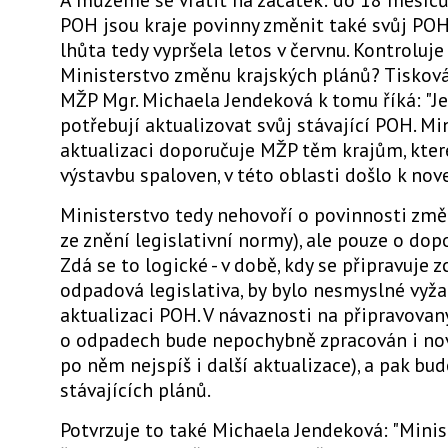
POH jsou kraje povinny změnit také svůj PO
lhůta tedy vypršela letos v červnu. Kontroluje
Ministerstvo změnu krajských plánů? Tiskov
MŽP Mgr. Michaela Jendeková k tomu říká: "Je 
potřebují aktualizovat svůj stávající POH. M
aktualizaci doporučuje MŽP těm krajům, kter
výstavbu spaloven, v této oblasti došlo k nov
Ministerstvo tedy nehovoří o povinnosti změn
ze znění legislativní normy), ale pouze o dop
Zdá se to logické - v době, kdy se připravuje 
odpadová legislativa, by bylo nesmyslné vyža
aktualizaci POH. V návaznosti na připravovan
o odpadech bude nepochybně zpracován i no
po něm nejspíš i další aktualizace), a pak bu
stávajících plánů.
Potvrzuje to také Michaela Jendeková: "Minis