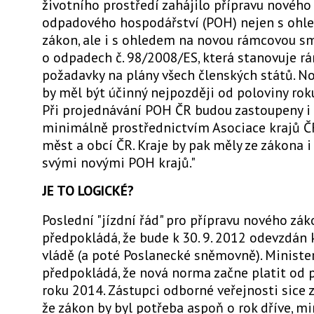
životního prostředí zahájilo přípravu nového
odpadového hospodářství (POH) nejen s ohl
zákon, ale i s ohledem na novou rámcovou sm
o odpadech č. 98/2008/ES, která stanovuje r
požadavky na plány všech členských států. N
by měl být účinný nejpozději od poloviny rok
Při projednávání POH ČR budou zastoupeny i 
minimálně prostřednictvím Asociace krajů Č
měst a obcí ČR. Kraje by pak měly ze zákona i
svými novými POH krajů."
JE TO LOGICKÉ?
Poslední "jízdní řád" pro přípravu nového zá
předpokládá, že bude k 30. 9. 2012 odevzdán 
vládě (a poté Poslanecké sněmovně). Ministe
předpokládá, že nová norma začne platit od 
roku 2014. Zástupci odborné veřejnosti sice z
že zákon by byl potřeba aspoň o rok dříve, mi