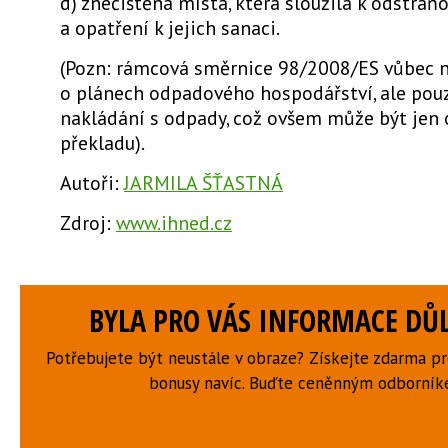
d) znečištěná místa, která sloužila k odstraň
a opatření k jejich sanaci.
(Pozn: rámcová směrnice 98/2008/ES vůbec 
o plánech odpadového hospodářství, ale pou
nakládání s odpady, což ovšem může být jen 
překladu).
Autoři:
JARMILA ŠŤASTNÁ
Zdroj:
www.ihned.cz
BYLA PRO VÁS INFORMACE DŮL
Potřebujete být neustále v obraze? Získejte zdarma p
bonusy navíc. Buďte ceněnným odborní