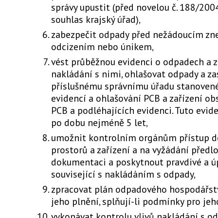
správy upustit (před novelou č. 188/2004
souhlas krajský úřad),
zabezpečit odpady před nežádoucím zn
odcizením nebo únikem,
vést průběžnou evidenci o odpadech a 
nakládání s nimi, ohlašovat odpady a za
příslušnému správnímu úřadu stanovené
evidencí a ohlašování PCB a zařízení ob
PCB a podléhajících evidenci. Tuto evid
po dobu nejméně 5 let,
umožnit kontrolním orgánům přístup do
prostorů a zařízení a na vyžádání předlo
dokumentaci a poskytnout pravdivé a ú
související s nakládáním s odpady,
zpracovat plán odpadového hospodářství
jeho plnění, splňují-li podmínky pro jeh
vykonávat kontrolu vlivů nakládání s od