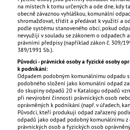
na místech k tomu určených a ode dne, kdy t
obecně závaznou vyhláškou, komunální odpa
shromažďovat, třídit a předávat k využití a 
podle systému stanoveného obcí, pokud odp
nevyužijí v souladu se zákonem o odpadech a
právními předpisy (například zákon č. 309/199
389/1991 Sb.).
Původci - právnické osoby a fyzické osoby op
k podnikání:
Odpadem podobným komunálnímu odpadu s
podobného složení jako komunální odpad za
do skupiny odpadů 20 v Katalogu odpadů vzni
při nevýrobní činnosti právnických osob neb
oprávněných k podnikání (např. v úřadech, kan
Původci, kteří produkují odpad zařazený podl
odpadů jako odpad podobný komunálnímu z 
právnických osob a fyzických osob oprávněný