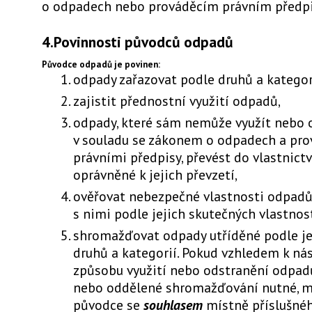
o odpadech nebo prováděcím právním předp
4.Povinnosti původců odpadů
Původce odpadů je povinen:
odpady zařazovat podle druhů a kategor
zajistit přednostní využití odpadů,
odpady, které sám nemůže využít nebo 
v souladu se zákonem o odpadech a pr
právními předpisy, převést do vlastnict
oprávněné k jejich převzetí,
ověřovat nebezpečné vlastnosti odpadů
s nimi podle jejich skutečných vlastnost
shromažďovat odpady utříděné podle je
druhů a kategorií. Pokud vzhledem k n
způsobu využití nebo odstranění odpadů
nebo oddělené shromažďování nutné, m
původce se
souhlasem
místně příslušnéh