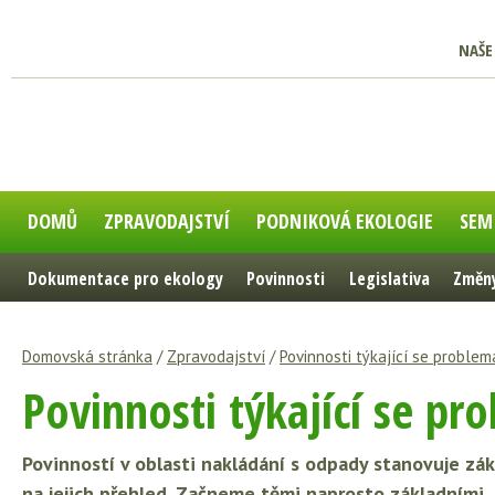
NAŠE
DOMŮ
ZPRAVODAJSTVÍ
PODNIKOVÁ EKOLOGIE
SEM
Dokumentace pro ekology
Povinnosti
Legislativa
Změny
Domovská stránka
/
Zpravodajství
/
Povinnosti týkající se proble
Povinnosti týkající se p
Povinností v oblasti nakládání s odpady stanovuje zá
na jejich přehled. Začneme těmi naprosto základními.