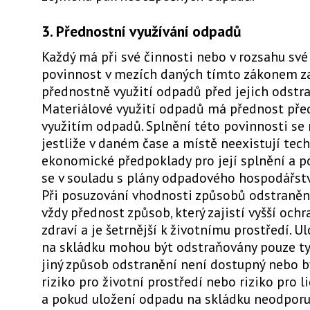
3. Přednostní využívání odpadů
Každý má při své činnosti nebo v rozsahu sv
povinnost v mezích daných tímto zákonem za
přednostně využití odpadů před jejich odstr
Materiálové využití odpadů má přednost pře
využitím odpadů. Splnění této povinnosti se 
jestliže v daném čase a místě neexistují tec
ekonomické předpoklady pro její splnění a p
se v souladu s plány odpadového hospodářstv
Při posuzování vhodnosti způsobů odstraně
vždy přednost způsob, který zajistí vyšší och
zdraví a je šetrnější k životnímu prostředí. 
na skládku mohou být odstraňovány pouze ty 
jiný způsob odstranění není dostupný nebo by
riziko pro životní prostředí nebo riziko pro l
a pokud uložení odpadu na skládku neodporu