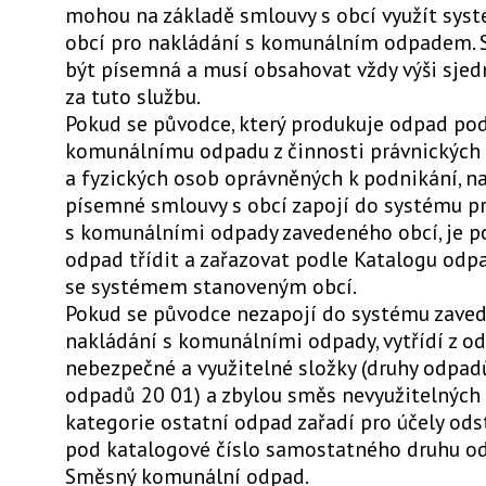
mohou na základě smlouvy s obcí využít sys
obcí pro nakládání s komunálním odpadem.
být písemná a musí obsahovat vždy výši sjed
za tuto službu.
Pokud se původce, který produkuje odpad po
komunálnímu odpadu z činnosti právnických
a fyzických osob oprávněných k podnikání, n
písemné smlouvy s obcí zapojí do systému p
s komunálními odpady zavedeného obcí, je p
odpad třídit a zařazovat podle Katalogu odp
se systémem stanoveným obcí.
Pokud se původce nezapojí do systému zave
nakládání s komunálními odpady, vytřídí z o
nebezpečné a využitelné složky (druhy odpad
odpadů 20 01) a zbylou směs nevyužitelných
kategorie ostatní odpad zařadí pro účely ods
pod katalogové číslo samostatného druhu o
Směsný komunální odpad.