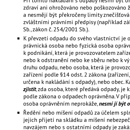
Při tomto nakládání s odpady nesmí být o
zdraví ani ohrožováno nebo poškozováno ž
a nesmějí být překročeny limity znečišťov
zvláštními právními předpisy (například z
Sb., zákon č. 254/2001 Sb.).
K převzetí odpadu do svého vlastnictví je
právnická osoba nebo fyzická osoba oprá
k podnikání, která je provozovatelem zaříze
nebo k odstranění nebo ke sběru nebo k v
druhu odpadu, nebo osoba, která je provo
zařízení podle §14 odst. 2 zákona (zařízení
určena k nakládání s odpady), nebo obec. K
zjistit
, zda osoba, které předává odpady, je k
podle zákona o odpadech oprávněna. V příp
osoba oprávněním neprokáže,
nesmí jí být 
Ředění nebo míšení odpadů za účelem splně
jejich přijetí na skládku a míšení nebezp
navzájem nebo s ostatními odpady je zaká