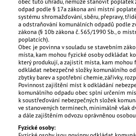
obec tuto úhradu, nemůže stanovit poplatek
odpad podle § 17a zákona ani místní poplate
systému shromažďování, sběru, přepravy, třídě
a odstraňování komunálních odpadů podle z
zákona (§ 10b zákona č. 565/1990 Sb., o míst
poplatcích).
Obec je povinna v souladu se stavebním zák
místa, kam mohou fyzické osoby odkládat k
který produkují, a zajistit místa, kam mohou 
odkládat nebezpečné složky komunálního od
zbytky barev a spotřební chemie, zářivky, rozp
Povinnost zajištění míst k odkládání nebezp
komunálního odpadu obec splní určením mí
k soustřeďování nebezpečných složek komun
ve stanovených termínech, minimálně však dv
a dále zajištěním odvozu oprávněnou osobou
Fyzické osoby:
Fyzické osoby jsou povinny odkládat komuná