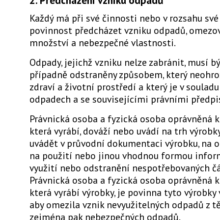
2. Předcházení vzniku odpadů
Každý má při své činnosti nebo v rozsahu sv
povinnost předcházet vzniku odpadů, omezov
množství a nebezpečné vlastnosti.
Odpady, jejichž vzniku nelze zabránit, musí bý
případně odstraněny způsobem, který neohro
zdraví a životní prostředí a který je v soula
odpadech a se souvisejícími právními předpi
Právnická osoba a fyzická osoba oprávněná k
která vyrábí, dováží nebo uvádí na trh výrobky
uvádět v průvodní dokumentaci výrobku, na o
na použití nebo jinou vhodnou formou info
využití nebo odstranění nespotřebovaných čá
Právnická osoba a fyzická osoba oprávněná k
která vyrábí výrobky, je povinna tyto výrobky 
aby omezila vznik nevyužitelných odpadů z t
zejména pak nebezpečných odpadů.