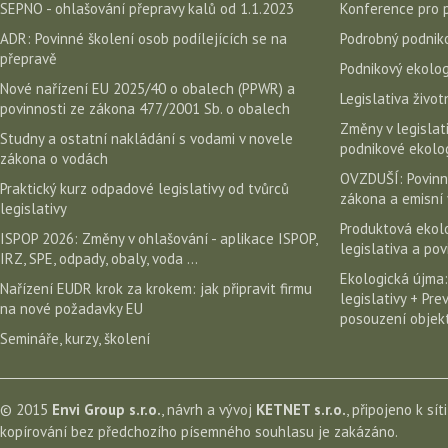
SEPNO - ohlašování přepravy kalů od 1.1.2023
Konference pro 
ADR: Povinné školení osob podílejících se na
Podrobný podniko
přepravě
Podnikový ekolog
Nové nařízení EU 2025/40 o obalech (PPWR) a
Legislativa život
povinnosti ze zákona 477/2001 Sb. o obalech
Změny v legislati
Studny a ostatní nakládání s vodami v novele
podnikové ekolog
zákona o vodách
OVZDUŠÍ: Povinn
Praktický kurz odpadové legislativy od tvůrců
zákona a emisní 
legislativy
Produktová ekolo
ISPOP 2026: Změny v ohlašování - aplikace ISPOP,
legislativa a po
IRZ, SPE, odpady, obaly, voda ...
Ekologická újma:
Nařízení EUDR krok za krokem: jak připravit firmu
legislativy + Pr
na nové požadavky EU
posouzení objekt
Semináře, kurzy, školení
© 2015
Envi Group s.r.o.
, návrh a vývoj
KETNET s.r.o.
, připojeno k sít
kopírování bez předchozího písemného souhlasu je zakázáno.