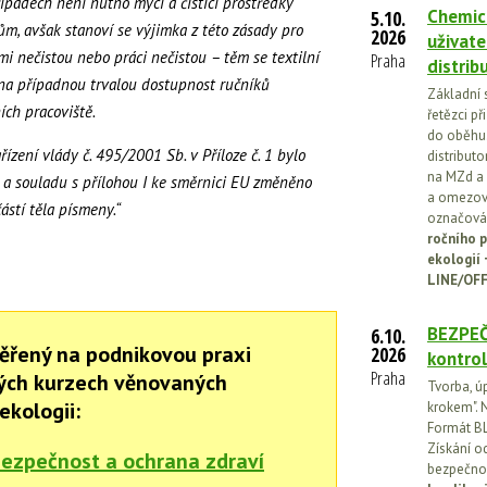
řípadech není nutno mycí a čisticí prostředky
Chemick
5.10.
m, avšak stanoví se výjimka z této zásady pro
2026
uživate
i nečistou nebo práci nečistou – těm se textilní
Praha
distrib
 na případnou trvalou dostupnost ručníků
Základní 
ích pracoviště.
řetězci př
do oběhu.
ařízení vlády č. 495/2001 Sb. v Příloze č. 1 bylo
distribut
na MZd a 
e a souladu s přílohou I ke směrnici EU změněno
a omezován
částí těla písmeny.“
označován
ročního p
ekologií
LINE/OFF
BEZPEČ
6.10.
ěřený na podnikovou praxi
2026
kontrol
Praha
ných kurzech věnovaných
Tvorba, ú
ekologii:
krokem". N
Formát BL
Získání o
bezpečnost a ochrana zdraví
bezpečnos