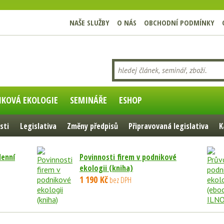
NAŠE SLUŽBY
O NÁS
OBCHODNÍ PODMÍNKY
IKOVÁ EKOLOGIE
SEMINÁŘE
ESHOP
sti
Legislativa
Změny předpisů
Připravovaná legislativa
K
denní
Povinnosti firem v podnikové
ekologii (kniha)
1 190 Kč
bez DPH