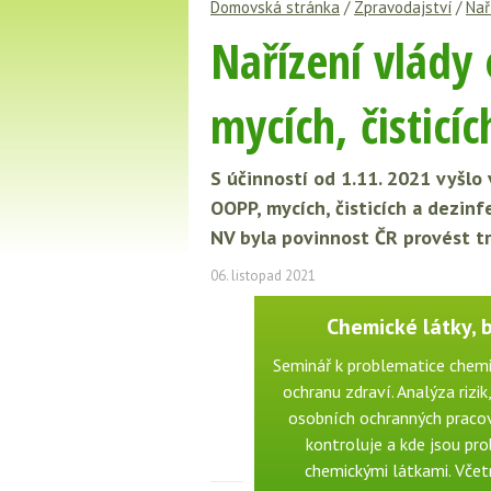
Domovská stránka
/
Zpravodajství
/
Nař
Nařízení vlády
mycích, čisticí
S účinností od 1.11. 2021 vyšlo
OOPP, mycích, čisticích a dezin
NV byla povinnost ČR provést t
06. listopad 2021
Chemické látky, 
Seminář k problematice chemi
ochranu zdraví. Analýza rizik
osobních ochranných pracov
kontroluje a kde jsou pro
chemickými látkami. Včetn