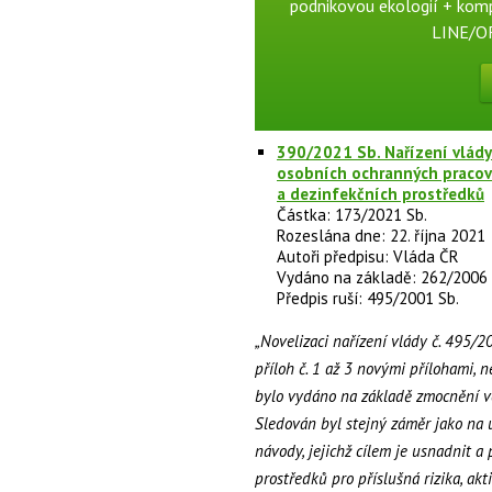
podnikovou ekologií + kom
LINE/OF
390/2021 Sb. Nařízení vlády
osobních ochranných pracovn
a dezinfekčních prostředků
Částka: 173/2021 Sb.
Rozeslána dne: 22. října 2021
Autoři předpisu: Vláda ČR
Vydáno na základě: 262/2006 
Předpis ruší: 495/2001 Sb.
„Novelizaci nařízení vlády č. 495/2
příloh č. 1 až 3 novými přílohami, 
bylo vydáno na základě zmocnění ve
Sledován byl stejný záměr jako na úr
návody, jejichž cílem je usnadnit 
prostředků pro příslušná rizika, akti