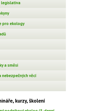
legislativa
okyny
 pro ekology
adů
ky a směsi
 nebezpečných věcí
ináře, kurzy, školení
ný podnikový ekolog (5-denní