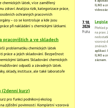
k aplika
e chemických látek, více zaměřený
ILNO a z
u zdraví. Analýza rizik, kategorizace práce,
videozáz
y osobních ochranných pracovních
orgány – co se kontroluje a kde jsou
Legisla
7.10.
práce při nakládání s chemickými látkami.
2026
Přehled p
Praha
na praxi. 
nedostatk
a pracovištích a ve skladech
vzorová d
změnách l
irší problematiku chemických látek
aplikaci
i práce a jejich skladování. Bezpečnost
ILNO a z
chemickými látkami. Skladování chemických
záznam.
omažďování odpadů a závadných látek.
y, sklady, instituce, ale také laboratoře
 (2denní kurz)
kurz pro funkci podnikový ekolog
na zjištění povinností. Kompletní vzorová