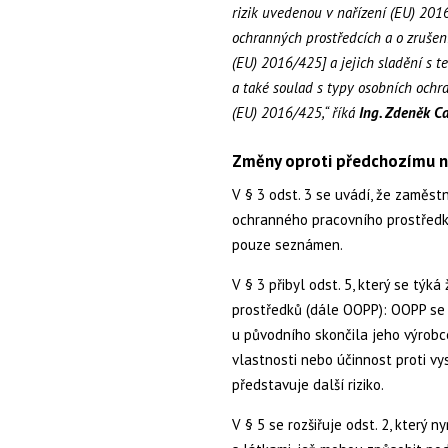
rizik uvedenou v nařízení (EU) 201
ochranných prostředcích a o zrušen
(EU) 2016/425] a jejich sladění s t
a také soulad s typy osobních och
(EU) 2016/425,“ říká
Ing. Zdeněk Ca
Změny oproti předchozímu na
V § 3 odst. 3 se uvádí, že zaměs
ochranného pracovního prostřed
pouze seznámen.
V § 3 přibyl odst. 5, který se tý
prostředků (dále OOPP): OOPP se p
u původního skončila jeho výrobc
vlastnosti nebo účinnost proti vy
představuje další riziko.
V § 5 se rozšiřuje odst. 2, který n