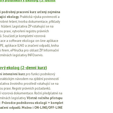
í podrobný pracovní kurz určený zejména
ající ekology.
Praktická výuka povinností a
drobné řešení, tvorba dokumentace, příklady
 hlášení. Legislativa ŽP vztahující se na
u praxi, vytvoření registru právních
. Součástí je kompletní vzorová
ce a software ekologa: on-line aplikace
PE, aplikace ILNO a značení odpadů, kniha
 firem, ePříručka pro oblast ŽP. Informační
změnách legislativy INFOservis.
vý ekolog (2-denní kurz)
í intenzivní kurz
pro funkci podnikový
praktickým návodem na zjištění povinností
islativa životního prostředí vztahující se na
u praxi. Registr právních požadavků.
 vzorová dokumentace. Roční předplatné na
změnách legislativy.
Včetně ročního přístupu
ci: Průvodce podnikovou ekologií + komplet
načení odpadů. Možno i ON-LINE/OFF-LINE