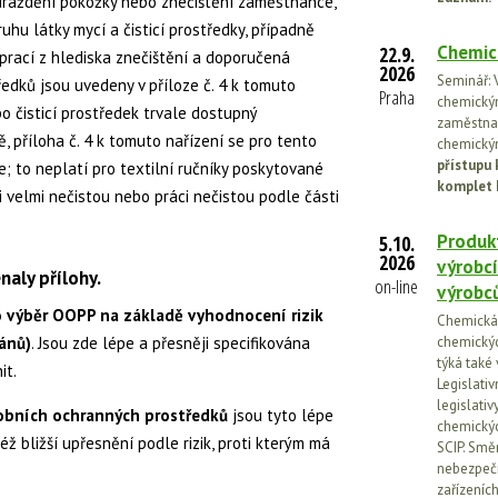
dráždění pokožky nebo znečištění zaměstnance,
hu látky mycí a čisticí prostředky, případně
Chemic
22.9.
prací z hlediska znečištění a doporučená
2026
Seminář: V
ředků jsou uvedeny v příloze č. 4 k tomuto
Praha
chemickými
bo čisticí prostředek trvale dostupný
zaměstnan
ě, příloha č. 4 k tomuto nařízení se pro tento
chemickým
přístupu 
e; to neplatí pro textilní ručníky poskytované
komplet 
 velmi nečistou nebo práci nečistou podle části
Produkt
5.10.
2026
výrobcí
aly přílohy.
on-line
výrobc
o výběr OOPP na základě vyhodnocení rizik
Chemická l
gánů)
. Jsou zde lépe a přesněji specifikována
chemickýc
týká také
it.
Legislati
legislati
sobních ochranných prostředků
jsou tyto lépe
chemickýc
ž bližší upřesnění podle rizik, proti kterým má
SCIP. Smě
nebezpečn
zařízeníc