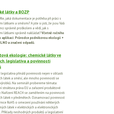
ké látky a BOZP
íte, jaká dokumentace je potřeba při práci s
 látkami a směsmi? A jste si jisti, že jsou Vaši
ci správně proškoleni a vědí, jak s
i látkami správně nakládat?
Včetně ročního
k aplikaci: Průvodce podnikovou ekologií +
ILNO a značení odpadů.
ová ekologie: chemické látky ve
ch, legislativa a povinnosti
ů
egislativa přináší povinnosti nejen v oblasti
h látek a směsí, ale mnoho povinností se
 výrobků. Na semináři probereme témata:
vní struktura práva EU a zařazení produktové
vy. Nařízení REACH se zaměřením na povinnosti
h látek v předmětech. Oznamovací povinnost
rnice RoHS o omezení používání některých
ých látek v elektrických a elektronických
h. Příklady neshodných produktů a legislativní