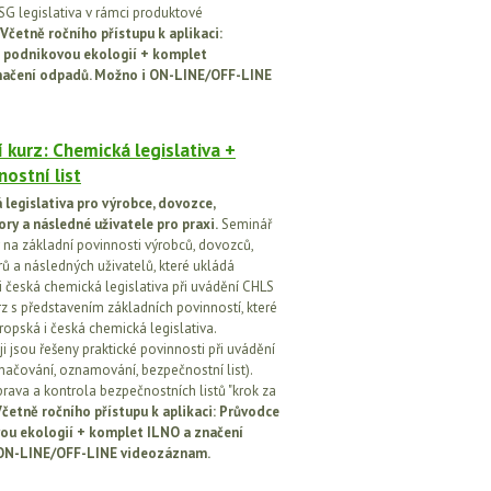
SG legislativa v rámci produktové
Včetně ročního přístupu k aplikaci:
 podnikovou ekologií + komplet
načení odpadů. Možno i ON-LINE/OFF-LINE
 kurz: Chemická legislativa +
ostní list
legislativa pro výrobce, dovozce,
ory a následné uživatele pro praxi.
Seminář
na základní povinnosti výrobců, dovozců,
rů a následných uživatelů, které ukládá
i česká chemická legislativa při uvádění CHLS
rz s představením základních povinností, které
ropská i česká chemická legislativa.
i jsou řešeny praktické povinnosti při uvádění
značování, oznamování, bezpečnostní list).
prava a kontrola bezpečnostních listů "krok za
četně ročního přístupu k aplikaci: Průvodce
ou ekologií + komplet ILNO a značení
ON-LINE/OFF-LINE videozáznam.