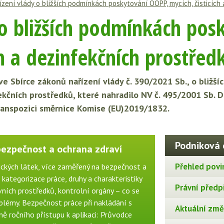
ízení vlády o bližších podmínkách poskytování OOPP, mycích, čisticích
 o bližších podmínkách pos
ch a dezinfekčních prostřed
 ve Sbírce zákonů nařízení vlády č. 390/2021 Sb., o bliž
fekčních prostředků, které nahradilo NV č. 495/2001 Sb.
ranspozici směrnice Komise (EU)2019/1832.
Podniková 
bezpečnost a ochrana zdraví
Přehled povi
ckých látek, více zaměřený na bezpečnost a
, kategorizace práce, druhy a charakteristiky
Právní předp
ních prostředků, kontrolní orgány – co se
blémy. Bezpečnost práce při nakládání s
Aktuální změn
ě ročního přístupu k aplikaci: Průvodce