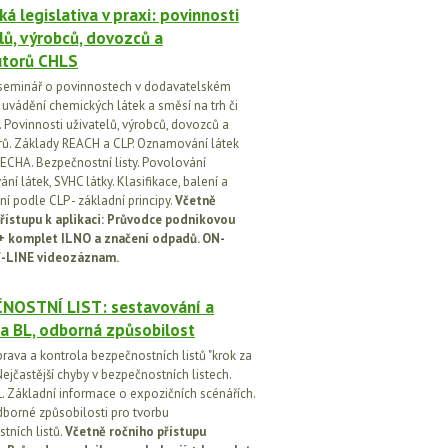
á legislativa v praxi: povinnosti
lů, výrobců, dovozců a
utorů CHLS
seminář o povinnostech v dodavatelském
i uvádění chemických látek a směsí na trh či
 Povinnosti uživatelů, výrobců, dovozců a
orů. Základy REACH a CLP. Oznamování látek
ECHA. Bezpečnostní listy. Povolování
í látek, SVHC látky. Klasifikace, balení a
í podle CLP - základní principy.
Včetně
řístupu k aplikaci: Průvodce podnikovou
 + komplet ILNO a značení odpadů. ON-
-LINE videozáznam.
NOSTNÍ LIST: sestavování a
a BL, odborná způsobilost
prava a kontrola bezpečnostních listů "krok za
ejčastější chyby v bezpečnostních listech.
. Základní informace o expozičních scénářích.
dborné způsobilosti pro tvorbu
tních listů.
Včetně ročního přístupu