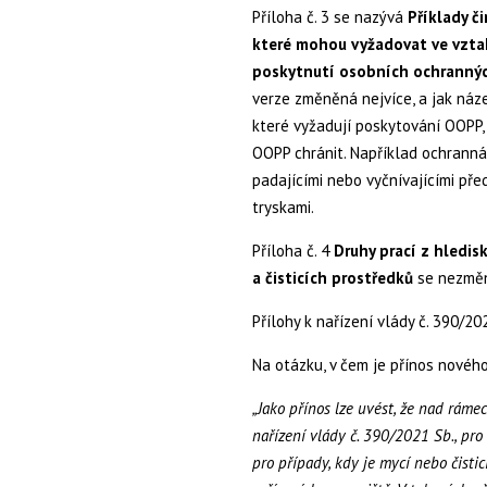
Příloha č. 3 se nazývá
Příklady č
které mohou vyžadovat ve vztah
poskytnutí osobních ochrannýc
verze změněná nejvíce, a jak náze
které vyžadují poskytování OOPP, 
OOPP chránit. Například ochranná
padajícími nebo vyčnívajícími př
tryskami.
Příloha č. 4
Druhy prací z hledi
a čisticích prostředků
se nezměn
Přílohy k nařízení vlády č. 390/2
Na otázku, v čem je přínos nového 
„Jako přínos lze uvést, že nad rámec
nařízení vlády č. 390/2021 Sb., pro
pro případy, kdy je mycí nebo čisti