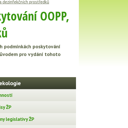
 a dezinfekčních prostředků
kytování OOPP,
ků
ších podmínkách poskytování
 Důvodem pro vydání tohoto
ekologie
nností
isy ŽP
y legislativy ŽP