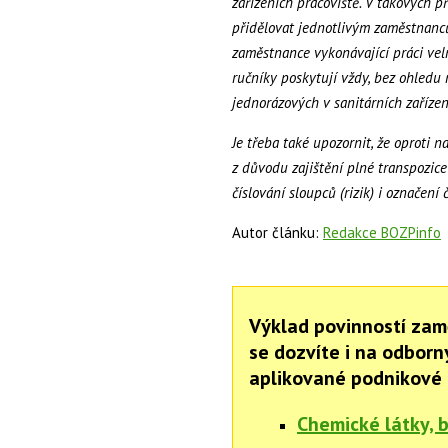
zařízeních pracoviště. V takových p
přidělovat jednotlivým zaměstnanců
zaměstnance vykonávající práci velm
ručníky poskytují vždy, bez ohledu
jednorázových v sanitárních zařízen
Je třeba také upozornit, že oproti n
z důvodu zajištění plné transpozic
číslování sloupců (rizik) i označení 
Autor článku:
Redakce BOZPinfo
Výklad povinností zam
se dozvíte i na odbor
aplikované podnikové 
Chemické látky, 