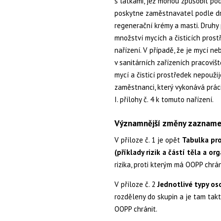
s látkami, jež mohou způsobit po
poskytne zaměstnavatel podle dru
regenerační krémy a masti. Druhy 
množství mycích a čisticích prost
nařízení. V případě, že je mycí ne
v sanitárních zařízeních pracovišt
mycí a čisticí prostředek nepoužij
zaměstnanci, který vykonává práci
I. přílohy č. 4 k tomuto nařízení.
Významnější změny zaznamen
V příloze č. 1 je opět
Tabulka pr
(příklady rizik a částí těla a or
rizika, proti kterým má OOPP chrán
V příloze č. 2
Jednotlivé typy o
rozděleny do skupin a je tam takté
OOPP chránit.