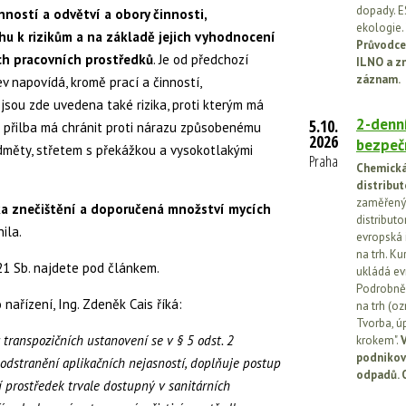
dopady. E
inností a odvětví a obory činnosti,
ekologie.
u k rizikům a na základě jejich vyhodnocení
Průvodce
h pracovních prostředků
. Je od předchozí
ILNO a z
záznam.
v napovídá, kromě prací a činností,
jsou zde uvedena také rizika, proti kterým má
2-denní
5.10.
 přilba má chránit proti nárazu způsobenému
2026
bezpečn
edměty, střetem s překážkou a vysokotlakými
Praha
Chemická 
distribut
zaměřený 
ska znečištění a doporučená množství mycích
distributo
ila.
evropská 
na trh. Ku
021 Sb. najdete pod článkem.
ukládá ev
Podrobněj
nařízení, Ing. Zdeněk Cais říká:
na trh (o
Tvorba, ú
 transpozičních ustanovení se v § 5 odst. 2
krokem".
V
podnikov
 odstranění aplikačních nejasností, doplňuje postup
odpadů. 
cí prostředek trvale dostupný v sanitárních