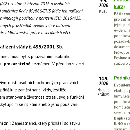
9.9.
6/425 ze dne 9. března 2016 o osobních
2026
kurz)
í směrnice Rady 89/686/EHS [dále jen nařízení
Praha
Pětidenn
erminologií použitou v nařízení (EU) 2016/425,
pro začín
jejich po
ranných prostředků uvedených v nařízení
evidencí a
is
z Ministerstva práce a sociálních věcí.
podnikovo
požadavků
řízení vlády č. 495/2001 Sb.
dokumenta
Průvodce 
tnanec musí být s používáním osobního
Povinnosti
ku
prokazatelně
seznámen. V předchozí verzi
služba o 
Podniko
14.9.
ká životnosti osobních ochranných pracovních
2026
Dvoudenn
Hradec
řiděluje zaměstnanci vždy, jestliže
ekolog s 
Králové
firmy. Leg
em stanovená životnost, ztratil svoje funkční
podnikovo
skytujícím se rizikům anebo jeho používání
Kompletní
servis o 
k aplika
yní zní: Zaměstnanci, který přichází do styku
ILNO a z
záznam.