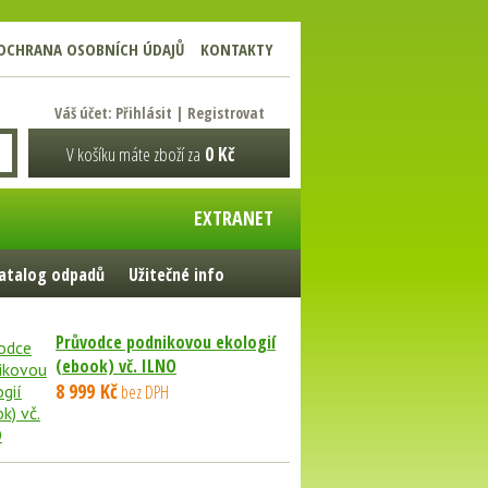
OCHRANA OSOBNÍCH ÚDAJŮ
KONTAKTY
Váš účet:
Přihlásit
|
Registrovat
V košíku máte zboží za
0 Kč
EXTRANET
atalog odpadů
Užitečné info
Průvodce podnikovou ekologií
(ebook) vč. ILNO
8 999 Kč
bez DPH