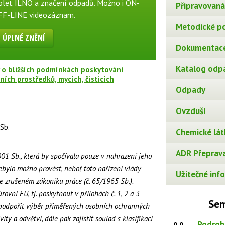
plet ILNO a značení odpadů. Možno i ON-
Připravovaná 
F-LINE videozáznam.
Metodické p
ÚPLNÉ ZNĚNÍ
Dokumentace
Katalog odp
 o bližších podmínkách poskytování
ích prostředků, mycích, čisticích
Odpady
Ovzduší
Sb.
Chemické lát
ADR Přeprava
001 Sb., která by spočívala pouze v nahrazení jeho
nebylo možno provést, neboť toto nařízení vlády
Užitečné info
 zrušeném zákoníku práce (č. 65/1965 Sb.).
ovni EU, tj. poskytnout v přílohách č. 1, 2 a 3
Sem
a podpořit výběr přiměřených osobních ochranných
vity a odvětví, dále pak zajistit soulad s klasifikací
Podrob