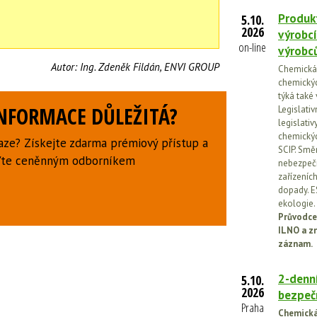
Produkt
5.10.
2026
výrobcí
on-line
výrobc
Autor:
Ing. Zdeněk Fildán, ENVI GROUP
Chemická l
chemickýc
týká také
INFORMACE DŮLEŽITÁ?
Legislati
legislati
chemickýc
aze? Získejte zdarma prémiový přístup a
SCIP. Smě
uďte ceněnným odborníkem
nebezpečn
zařízeníc
dopady. E
ekologie.
Průvodce
ILNO a z
záznam.
2-denní
5.10.
2026
bezpečn
Praha
Chemická 