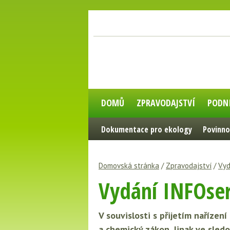
DOMŮ
ZPRAVODAJSTVÍ
PODN
Dokumentace pro ekology
Povinno
Domovská stránka
/
Zpravodajství
/
Vyd
Vydání INFOser
V souvislosti s přijetím naříze
a chemický zákon. Jinak ve sle