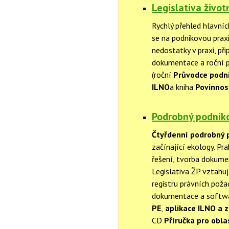
Legislativa život
Rychlý přehled hlavníc
se na podnikovou praxi
nedostatky v praxi, p
dokumentace a roční p
(roční
Průvodce podni
ILNO
a kniha
Povinnos
Podrobný podniko
Čtyřdenní podrobný 
začínající ekology. Pr
řešení, tvorba dokumen
Legislativa ŽP vztahuj
registru právních pož
dokumentace a softwar
PE
,
aplikace ILNO a 
CD
Příručka pro obla