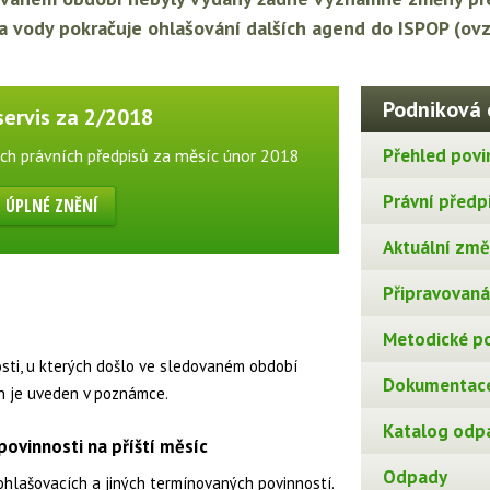
a vody pokračuje ohlašování dalších agend do ISPOP (ovz
Podniková 
servis za 2/2018
Přehled povi
ch právních předpisů za měsíc únor 2018
Právní předp
ÚPLNÉ ZNĚNÍ
Aktuální změn
Připravovaná 
Metodické p
osti, u kterých došlo ve sledovaném období
Dokumentace
n je uveden v poznámce.
Katalog odp
ovinnosti na příští měsíc
Odpady
ohlašovacích a jiných termínovaných povinností.