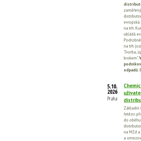
distribut
zaměřený 
distributo
evropská 
na trh. Ku
ukládá ev
Podrobněj
na trh (o
Tvorba, ú
krokem".
V
podnikov
odpadů. 
Chemick
5.10.
2026
uživate
Praha
distrib
Základní 
řetězci př
do oběhu.
distribut
na MZd a 
a omezován