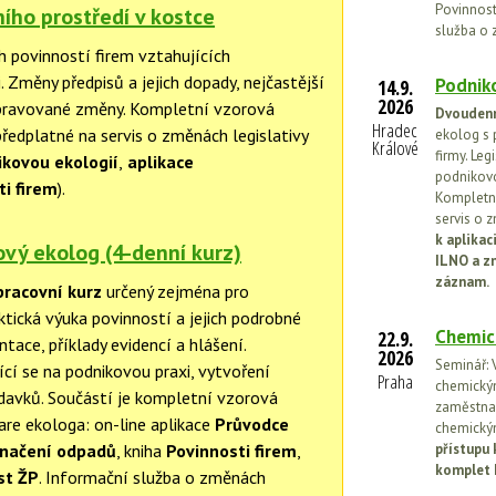
Povinnosti
ního prostředí v kostce
služba o 
h povinností firem vztahujících
. Změny předpisů a jejich dopady, nejčastější
Podniko
14.9.
2026
řipravované změny. Kompletní vzorová
Dvoudenn
Hradec
ředplatné na servis o změnách legislativy
ekolog s 
Králové
firmy. Leg
kovou ekologií
,
aplikace
podnikovo
ti firem
).
Kompletní
servis o 
k aplika
vý ekolog (4-denní kurz)
ILNO a z
záznam.
pracovní kurz
určený zejména pro
aktická výuka povinností a jejich podrobné
Chemic
22.9.
tace, příklady evidencí a hlášení.
2026
Seminář: V
ící se na podnikovou praxi, vytvoření
Praha
chemickými
adavků. Součástí je kompletní vzorová
zaměstnan
e ekologa: on-line aplikace
Průvodce
chemickým
značení odpadů
, kniha
Povinnosti firem
,
přístupu 
komplet 
st ŽP
. Informační služba o změnách