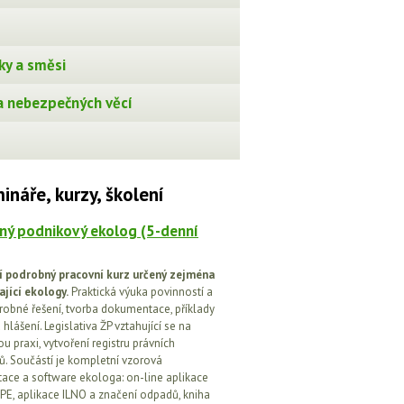
ky a směsi
 nebezpečných věcí
ináře, kurzy, školení
ný podnikový ekolog (5-denní
í podrobný pracovní kurz určený zejména
ající ekology.
Praktická výuka povinností a
drobné řešení, tvorba dokumentace, příklady
 hlášení. Legislativa ŽP vztahující se na
u praxi, vytvoření registru právních
. Součástí je kompletní vzorová
ce a software ekologa: on-line aplikace
PE, aplikace ILNO a značení odpadů, kniha