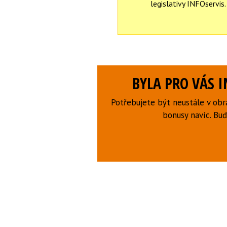
legislativy INFOservis.
BYLA PRO VÁS 
Potřebujete být neustále v obr
bonusy navíc. B