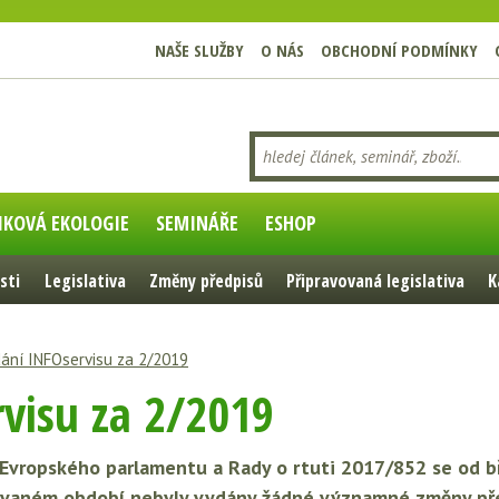
NAŠE SLUŽBY
O NÁS
OBCHODNÍ PODMÍNKY
IKOVÁ EKOLOGIE
SEMINÁŘE
ESHOP
sti
Legislativa
Změny předpisů
Připravovaná legislativa
K
ání INFOservisu za 2/2019
visu za 2/2019
ní Evropského parlamentu a Rady o rtuti 2017/852 se od
dovaném období nebyly vydány žádné významné změny pře