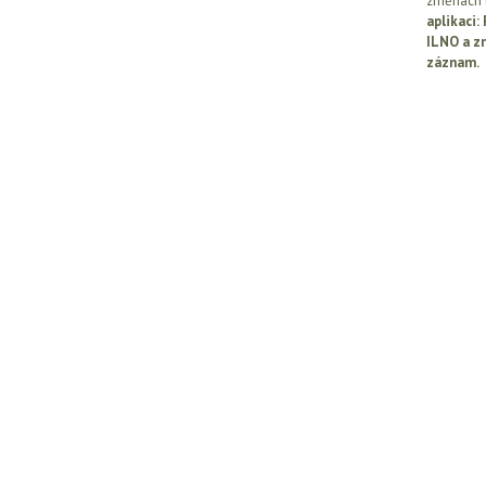
změnách l
aplikaci
ILNO a z
záznam.