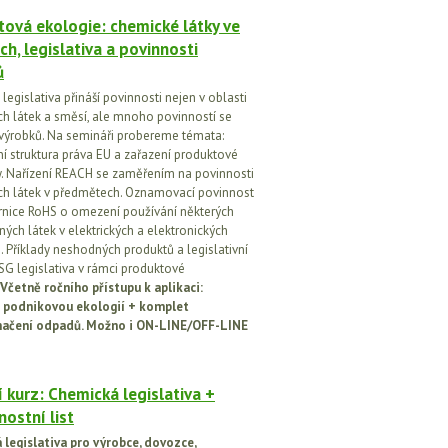
ová ekologie: chemické látky ve
ch, legislativa a povinnosti
ů
egislativa přináší povinnosti nejen v oblasti
h látek a směsí, ale mnoho povinností se
 výrobků. Na semináři probereme témata:
vní struktura práva EU a zařazení produktové
vy. Nařízení REACH se zaměřením na povinnosti
h látek v předmětech. Oznamovací povinnost
rnice RoHS o omezení používání některých
ých látek v elektrických a elektronických
h. Příklady neshodných produktů a legislativní
SG legislativa v rámci produktové
Včetně ročního přístupu k aplikaci:
 podnikovou ekologií + komplet
načení odpadů. Možno i ON-LINE/OFF-LINE
 kurz: Chemická legislativa +
ostní list
legislativa pro výrobce, dovozce,