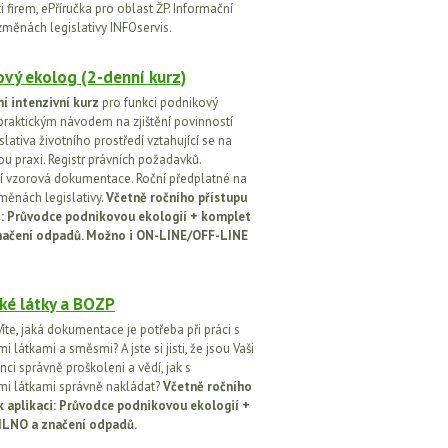
 firem, ePříručka pro oblast ŽP. Informační
změnách legislativy INFOservis.
vý ekolog (2-denní kurz)
í intenzivní kurz
pro funkci podnikový
praktickým návodem na zjištění povinností
islativa životního prostředí vztahující se na
u praxi. Registr právních požadavků.
 vzorová dokumentace. Roční předplatné na
změnách legislativy.
Včetně ročního přístupu
ci: Průvodce podnikovou ekologií + komplet
načení odpadů. Možno i ON-LINE/OFF-LINE
ké látky a BOZP
íte, jaká dokumentace je potřeba při práci s
 látkami a směsmi? A jste si jisti, že jsou Vaši
ci správně proškoleni a vědí, jak s
i látkami správně nakládat?
Včetně ročního
k aplikaci: Průvodce podnikovou ekologií +
ILNO a značení odpadů.