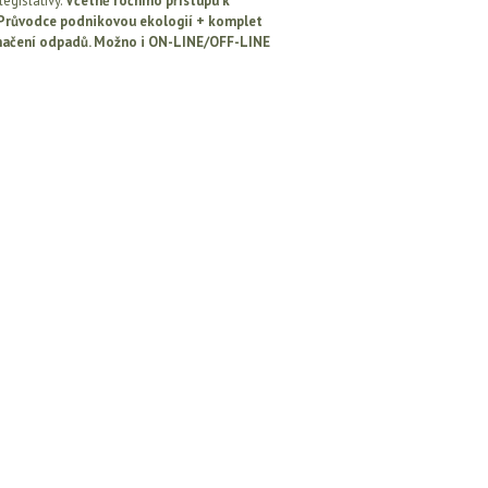
egislativy.
Včetně ročního přístupu k
: Průvodce podnikovou ekologií + komplet
načení odpadů. Možno i ON-LINE/OFF-LINE