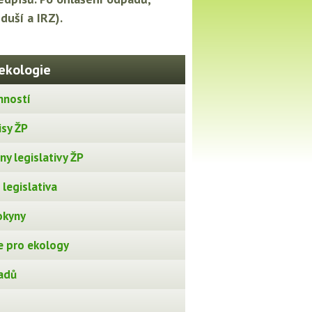
duší a IRZ).
ekologie
nností
isy ŽP
y legislativy ŽP
legislativa
okyny
 pro ekology
adů