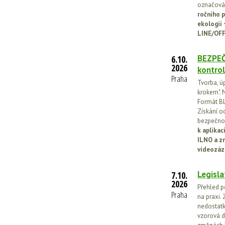
označován
ročního p
ekologií
LINE/OFF
BEZPEČ
6.10.
2026
kontrol
Praha
Tvorba, ú
krokem". N
Formát BL
Získání o
bezpečnos
k aplika
ILNO a z
videozáz
Legisla
7.10.
2026
Přehled p
Praha
na praxi. 
nedostatk
vzorová d