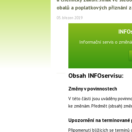
obalů a poplatkových přiznání z
05. březen 2019
INFO
Informační servis o změná
Obsah INFOservisu:
Změny v povinnostech
V této části jsou uváděny povinn
ke změnám. Předmět (obsah) změ
Upozornění na termínované p
Připomenutí blížících se termínů 