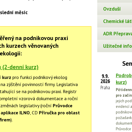
Ovzduší
slední měsíc
Chemické lát
ADR Přeprava
ěřený na podnikovou praxi
ch kurzech věnovaných
Užitečné info
ekologii:
Sem
 (2-denní kurz)
Podrob
9.9.
í kurz
pro funkci podnikový ekolog
2026
kurz)
a zjištění povinností firmy. Legislativa
Praha
Pětidenn
tahující se na podnikovou praxi. Registr
pro začín
Kompletní vzorová dokumentace a roční
jejich po
 změnách legislativy (roční
Průvodce
evidencí a
aplikace ILNO
, CD
Příručka pro oblast
podnikovo
požadavků
firem
).
dokumenta
Průvodce 