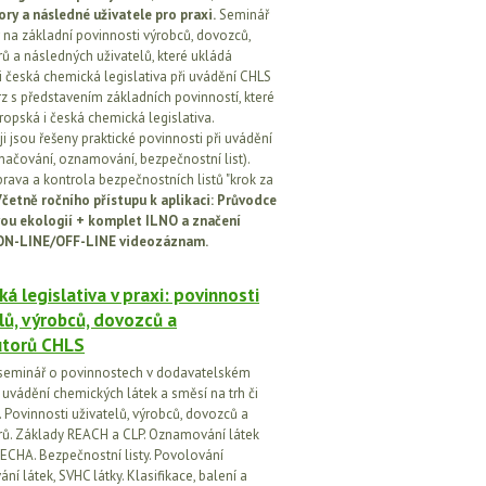
ory a následné uživatele pro praxi.
Seminář
na základní povinnosti výrobců, dovozců,
rů a následných uživatelů, které ukládá
i česká chemická legislativa při uvádění CHLS
rz s představením základních povinností, které
ropská i česká chemická legislativa.
i jsou řešeny praktické povinnosti při uvádění
značování, oznamování, bezpečnostní list).
prava a kontrola bezpečnostních listů "krok za
četně ročního přístupu k aplikaci: Průvodce
ou ekologií + komplet ILNO a značení
ON-LINE/OFF-LINE videozáznam.
á legislativa v praxi: povinnosti
lů, výrobců, dovozců a
utorů CHLS
seminář o povinnostech v dodavatelském
i uvádění chemických látek a směsí na trh či
 Povinnosti uživatelů, výrobců, dovozců a
orů. Základy REACH a CLP. Oznamování látek
ECHA. Bezpečnostní listy. Povolování
í látek, SVHC látky. Klasifikace, balení a