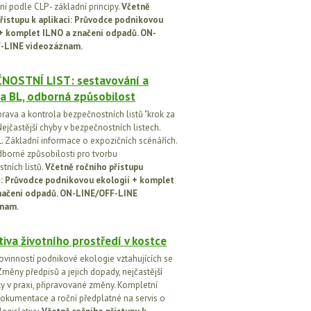
í podle CLP - základní principy.
Včetně
řístupu k aplikaci: Průvodce podnikovou
 + komplet ILNO a značení odpadů. ON-
-LINE videozáznam.
NOSTNÍ LIST: sestavování a
a BL, odborná způsobilost
prava a kontrola bezpečnostních listů "krok za
ejčastější chyby v bezpečnostních listech.
. Základní informace o expozičních scénářích.
dborné způsobilosti pro tvorbu
tních listů.
Včetně ročního přístupu
ci: Průvodce podnikovou ekologií + komplet
načení odpadů. ON-LINE/OFF-LINE
nam.
tiva životního prostředí v kostce
ovinností podnikové ekologie vztahujících se
Změny předpisů a jejich dopady, nejčastější
y v praxi, připravované změny. Kompletní
okumentace a roční předplatné na servis o