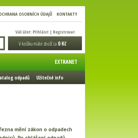
OCHRANA OSOBNÍCH ÚDAJŮ
KONTAKTY
Váš účet:
Přihlásit
|
Registrovat
V košíku máte zboží za
0 Kč
EXTRANET
atalog odpadů
Užitečné info
 března mění zákon o odpadech
dpisů. Po ohlášení odpadů,