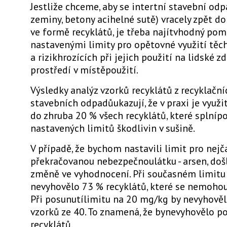
Jestliže chceme, aby se intertní stavební odp
zeminy, betony acihelné sutě) vracely zpět do
ve formě recyklátů, je třeba najítvhodný po
nastavenými limity pro opětovné využití tě
a rizikhrozících při jejich použití na lidské zd
prostředí v místěpoužití.
Výsledky analýz vzorků recyklátů z recyklační
stavebních odpadůukazují, že v praxi je využi
do zhruba 20 % všech recyklátů, které splní
nastavených limitů škodlivin v sušině.
V případě, že bychom nastavili limit pro nejč
překračovanou nebezpečnoulátku - arsen, došl
změně ve vyhodnocení. Při současném limit
nevyhovělo 73 % recyklátů, které se nemohou 
Při posunutílimitu na 20 mg/kg by nevyhověl
vzorků ze 40. To znamená, že bynevyhovělo p
recyklátů.