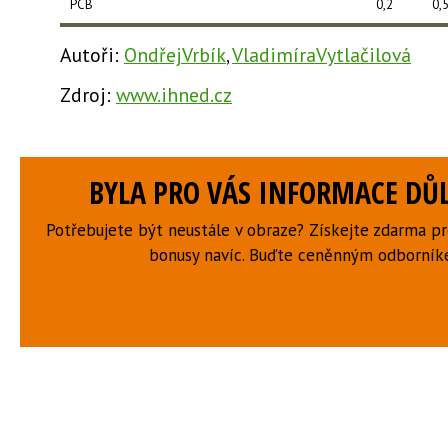
PCB
0,2
0,
Autoři:
OndřejVrbík
,
VladimíraVytlačilová
Zdroj:
www.ihned.cz
BYLA PRO VÁS INFORMACE DŮL
Potřebujete být neustále v obraze? Získejte zdarma p
bonusy navíc. Buďte ceněnným odborní