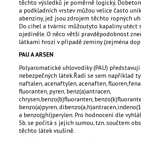
těchto výsledků je poměrně logický. Dobeto
a podkladních vrstev můžou velice často unik
abenziny, jež jsou zdrojem těchto ropných uh
Do cihel a tvárnic můžoutyto kapaliny utéct 
ojediněle. O něco větší pravděpodobnost zne
látkami hrozí v případě zeminy (zejména dop
PAU A ARSEN
Polyaromatické uhlovodíky (PAU) představují 
nebezpečných látek.Řadí se sem například ty
naftalen, acenaftylen, acenaften, fluoren,fena
fluoranten, pyren, benz(a)antracen,
chrysen,benzo(b)fluoranten, benzo(k)fluorante
benzo(a)pyren, dibenzo(a,h)antracen,indeno(1
a benzo(ghi)perylen. Pro hodnocení dle vyhlá
Sb. se počítá s jejich sumou, tzn. součtem ob
těchto látek vsušině.