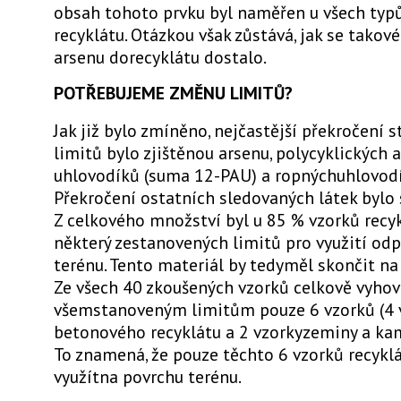
obsah tohoto prvku byl naměřen u všech ty
recyklátu. Otázkou však zůstává, jak se takov
arsenu dorecyklátu dostalo.
POTŘEBUJEME ZMĚNU LIMITŮ?
Jak již bylo zmíněno, nejčastější překročení 
limitů bylo zjištěnou arsenu, polycyklických
uhlovodíků (suma 12-PAU) a ropnýchuhlovodí
Překročení ostatních sledovaných látek bylo 
Z celkového množství byl u 85 % vzorků recy
některý zestanovených limitů pro využití od
terénu. Tento materiál by tedyměl skončit na
Ze všech 40 zkoušených vzorků celkově vyhov
všemstanoveným limitům pouze 6 vzorků (4 
betonového recyklátu a 2 vzorkyzeminy a kam
To znamená, že pouze těchto 6 vzorků recykl
využítna povrchu terénu.