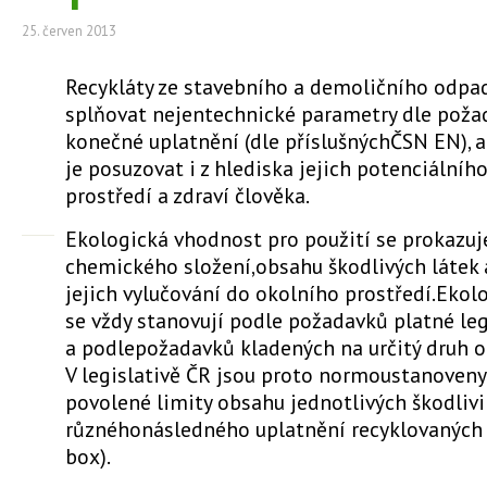
25. červen 2013
Recykláty ze stavebního a demoličního odpa
splňovat nejentechnické parametry dle požad
konečné uplatnění (dle příslušnýchČSN EN), a
je posuzovat i z hlediska jejich potenciálního
prostředí a zdraví člověka.
Ekologická vhodnost pro použití se prokazuje
chemického složení,obsahu škodlivých látek
jejich vylučování do okolního prostředí.Ekolo
se vždy stanovují podle požadavků platné leg
a podlepožadavků kladených na určitý druh o
V legislativě ČR jsou proto normoustanoven
povolené limity obsahu jednotlivých škodliv
různéhonásledného uplatnění recyklovaných 
box).