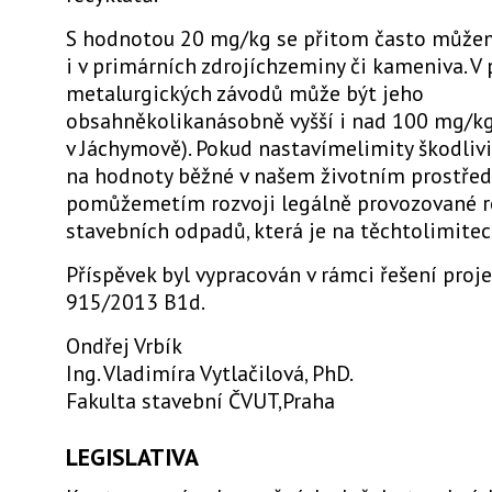
S hodnotou 20 mg/kg se přitom často může
i v primárních zdrojíchzeminy či kameniva. V 
metalurgických závodů může být jeho
obsahněkolikanásobně vyšší i nad 100 mg/kg
v Jáchymově). Pokud nastavímelimity škodlivi
na hodnoty běžné v našem životním prostředí
pomůžemetím rozvoji legálně provozované r
stavebních odpadů, která je na těchtolimitech
Příspěvek byl vypracován v rámci řešení proj
915/2013 B1d.
Ondřej Vrbík
Ing. Vladimíra Vytlačilová, PhD.
Fakulta stavební ČVUT,Praha
LEGISLATIVA