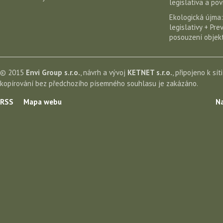
legislativa a po
Ekologická újma:
legislativy + Pr
posouzení objekt
© 2015
Envi Group s.r.o.
, návrh a vývoj
KETNET s.r.o.
, připojeno k sít
kopírování bez předchozího písemného souhlasu je zakázáno.
RSS
Mapa webu
Na