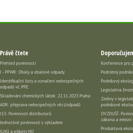
Právě čtete
Doporučuje
Přehled povinností
Konference pro 
I - PPWR: Obaly a obalové odpady
Podrobný podniko
Identifikační listy a označení nebezpečných
Podnikový ekolog
odpadů vč. PPE
Legislativa život
Skladování chemických látek: 22.11.2023 Praha
Změny v legislati
ADR: přeprava nebezpečných věcí/odpadů
podnikové ekolog
I13: Povinnosti distributorů
OVZDUŠÍ: Povinn
zákona a emisní 
Jednotlivé povinnosti s výkladem
Produktová ekolo
ILNO a etikety NO