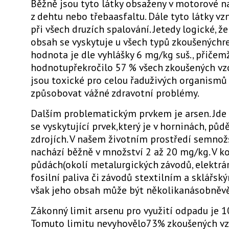
Běžně jsou tyto látky obsaženy v motorové na
z dehtu nebo třebaasfaltu. Dále tyto látky vz
při všech druzích spalování. Jetedy logické, že 
obsah se vyskytuje u všech typů zkoušenýchre
hodnota je dle vyhlášky 6 mg/kg suš., přičem
hodnotupřekročilo 57 % všech zkoušených vzo
jsou toxické pro celou řaduživých organism
způsobovat vážné zdravotní problémy.
Dalším problematickým prvkem je arsen. Jde
se vyskytující prvek,který je v horninách, půd
zdrojích. V našem životním prostředí semnož
nachází běžně v množství 2 až 20 mg/kg. V 
půdách(okolí metalurgických závodů, elektrár
fosilní paliva či závodů stextilním a sklářs
však jeho obsah může být několikanásobněvě
Zákonný limit arsenu pro využití odpadu je 1
Tomuto limitu nevyhovělo73% zkoušených vz