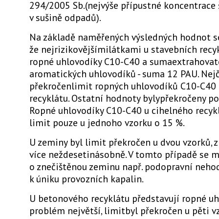
294/2005 Sb.(nejvýše přípustné koncentrace 
v sušině odpadů).
Na základě naměřených výsledných hodnot se
že nejrizikovějšímilátkami u stavebních recyk
ropné uhlovodíky C10-C40 a sumaextrahovat
aromatických uhlovodíků - suma 12 PAU. Nejč
překročenlimit ropných uhlovodíků C10-C40
recyklátu. Ostatní hodnoty bylypřekročeny po
Ropné uhlovodíky C10-C40 u cihelného recykl
limit pouze u jednoho vzorku o 15 %.
U zeminy byl limit překročen u dvou vzorků, 
více neždesetinásobně. V tomto případě se m
o znečištěnou zeminu např. podopravní nehod
k úniku provozních kapalin.
U betonového recyklátu představují ropné uh
problém největší, limitbyl překročen u pěti v