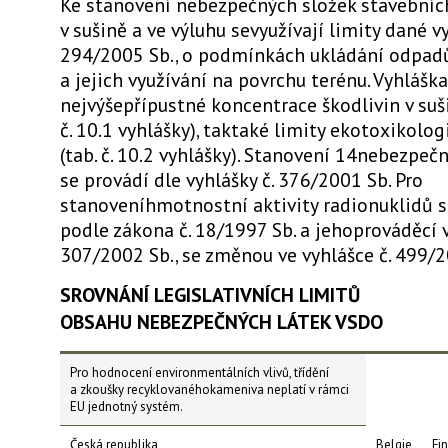
Ke stanovení nebezpečných složek stavební
v sušině a ve výluhu sevyužívají limity dané v
294/2005 Sb., o podmínkách ukládání odpad
a jejich využívání na povrchu terénu. Vyhlášk
nejvýšepřípustné koncentrace škodlivin v suš
č. 10.1 vyhlášky), taktaké limity ekotoxikolo
(tab. č. 10.2 vyhlášky). Stanovení 14nebezpeč
se provádí dle vyhlášky č. 376/2001 Sb. Pro
stanoveníhmotnostní aktivity radionuklidů 
podle zákona č. 18/1997 Sb. a jehoprováděcí v
307/2002 Sb., se změnou ve vyhlášce č. 499/2
SROVNÁNÍ LEGISLATIVNÍCH LIMITŮ
OBSAHU NEBEZPEČNÝCH LÁTEK VSDO
Pro hodnocení environmentálních vlivů, třídění
a zkoušky recyklovanéhokameniva neplatí v rámci
EU jednotný systém.
Česká republika
Belgie
Fi