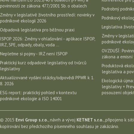
povinnosti ze zákona 477/2001 Sb. o obalech
Podrobný podniko
Změny v legislativě životního prostředí: novinky v
Podnikový ekolog
podnikové ekologii 2026
Legislativa život
Odpadová legislativa pro běžnou praxi
Změny v legislati
ISPOP 2026: Změny v ohlašování - aplikace ISPOP,
podnikové ekolog
IRZ, SPE, odpady, obaly, voda ...
OVZDUŠÍ: Povinn
Nepleťme si pojmy - IRZ není ISPOP
zákona a emisní 
Praktický kurz odpadové legislativy od tvůrců
Produktová ekolo
legislativy
legislativa a po
Aktualizované vydání otázky/odpovědi PPWR k 1.
Ekologická újma:
8. 2026
legislativy + Pr
ESG report: praktický pohled v kontextu
posouzení objekt
podnikové ekologie a ISO 14001
© 2015
Envi Group s.r.o.
, návrh a vývoj
KETNET s.r.o.
, připojeno k sít
kopírování bez předchozího písemného souhlasu je zakázáno.