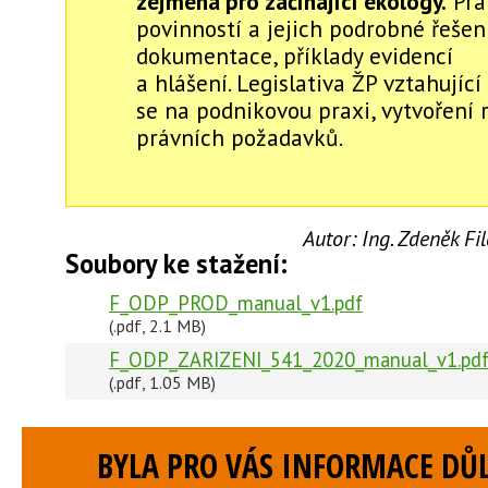
zejména pro začínající ekology.
Pra
povinností a jejich podrobné řešen
dokumentace, příklady evidencí
a hlášení. Legislativa ŽP vztahující
se na podnikovou praxi, vytvoření 
právních požadavků.
Autor:
Ing. Zdeněk F
Soubory ke stažení:
F_ODP_PROD_manual_v1.pdf
(.pdf, 2.1 MB)
F_ODP_ZARIZENI_541_2020_manual_v1.pd
(.pdf, 1.05 MB)
BYLA PRO VÁS INFORMACE DŮL