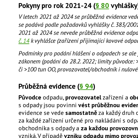
Pokyny pro rok 2021-24 (
§ 80
vyhlášky
V letech 2021 až 2024 se průběžná evidence vede
se podává podle požadavků vyhlášky č. 383/2001 
2021 až 2024 se nevede průběžná evidence odp
č. 14
k vyhlášce (zařízení přijímající kovové odpa
Podmínky pro podání hlášení o odpadech se ale 
zákonem (podání do 28.2. 2022; limity původce:
či >100 tun OO, provozovatel/obchodník i nulové 
Průběžná evidence (
§ 94
)
Původce
odpadu,
provozovatel
zařízení a
ob
s odpady jsou povinni
vést průběžnou evide
evidence se vede
samostatně
za každý druh 
za každé zařízení určené pro nakládání s odp
obchodníka s odpady a
za každou provozov
vzniká. V případě
vzniku odpadu mimo provo