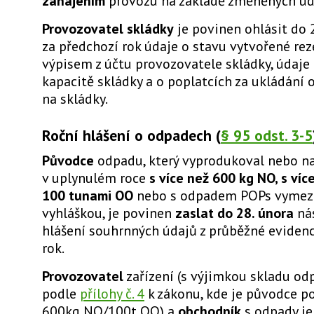
zahájením
provozu na základě změněných úd
Provozovatel skládky
je povinen ohlásit do 
za předchozí rok údaje o stavu vytvořené rez
výpisem z účtu provozovatele skládky, údaje
kapacitě skládky a o poplatcích za ukládání
na skládky.
Roční hlášení o odpadech (
§ 95 odst. 3-5
Původce
odpadu, který vyprodukoval nebo n
v uplynulém roce
s více než 600 kg NO, s víc
100 tunami OO
nebo s odpadem POPs vyme
vyhláškou, je povinen
zaslat do 28. února
nás
hlášení souhrnných údajů z průběžné evidenc
rok.
Provozovatel
zařízení (s výjimkou skladu od
podle
přílohy č. 4
k zákonu, kde je původce p
600kg NO/100t OO) a
obchodník
s odpady j