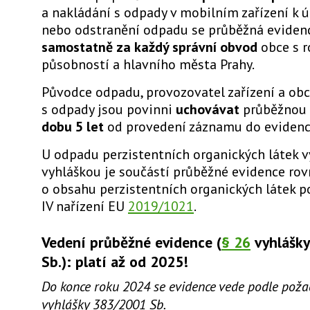
a nakládání s odpady v mobilním zařízení k ú
nebo odstranění odpadu se průběžná eviden
samostatně za každý správní obvod
obce s r
působností a hlavního města Prahy.
Původce odpadu, provozovatel zařízení a ob
s odpady jsou povinni
uchovávat
průběžnou 
dobu 5 let
od provedení záznamu do evidenc
U odpadu perzistentních organických látek
vyhláškou je součástí průběžné evidence rov
o obsahu perzistentních organických látek p
IV nařízení EU
2019/1021
.
Vedení průběžné evidence (
§ 26
vyhlášk
Sb.): platí až od 2025!
Do konce roku 2024 se evidence vede podle pož
vyhlášky 383/2001 Sb.