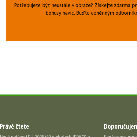
Potřebujete být neustále v obraze? Získejte zdarma p
bonusy navíc. Buďte ceněnným odborní
Právě čtete
Doporučuje
Nové nařízení EU 2025/40 o obalech (PPWR) a
Konference pro 