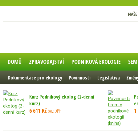
NAŠE
DOMŮ
ZPRAVODAJSTVÍ
PODNIKOVÁ EKOLOGIE
SEM
Dokumentace pro ekology
Povinnosti
Legislativa
Změny
Kurz Podnikový ekolog (2-denní
P
kurz)
e
6 611 Kč
1
bez DPH