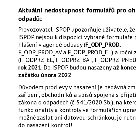
Aktuální nedostupnost formulářů pro oh
odpadů:
Provozovatel ISPOP upozorňuje uživatele, že
ISPOP nejsou k dispozici vybrané formuláře 
hlášení v agendě odpady (
F_ODP_PROD
,
F_ODP_PROD_AV a F_ODP_PROD_EL) a roční z
(F_ODPRZ_EL, F_ODPRZ_BAT, F_ODPRZ_PNE
rok 2021
. Do ISPOP budou nasazeny
až konc
začátku února 2022
.
Důvodem prodlevy v nasazení je nedávná zm
zařízení, obchodníků a spisů spojená s přije
zákona o odpadech (č. 541/2020 Sb.), na kter
funkcionality a kontroly ve formulářích uprav
možné zaslat ani datovou schránkou, je nutn
do nasazení kontrol!