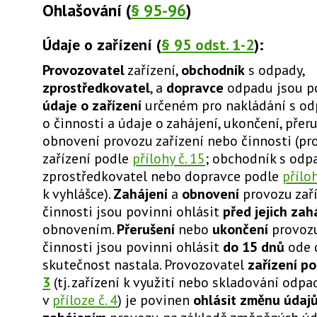
Ohlašování (
§ 95-96
)
Údaje o zařízení (
§ 95 odst. 1-2
):
Provozovatel
zařízení,
obchodník
s odpady,
zprostředkovatel
, a
dopravce
odpadu jsou p
údaje o zařízení
určeném pro nakládání s od
o činnosti a údaje o zahájení, ukončení, přer
obnovení provozu zařízení nebo činnosti (pr
zařízení podle
přílohy č. 15
; obchodník s odpa
zprostředkovatel nebo dopravce podle
příloh
k vyhlášce).
Zahájení
a
obnovení
provozu zař
činnosti jsou povinni ohlásit
před jejich zah
obnovením.
Přerušení
nebo
ukončení
provozu
činnosti jsou povinni ohlásit
do 15 dnů
ode d
skutečnost nastala. Provozovatel
zařízení p
3
(tj. zařízení k využití nebo skladování od
v
příloze č. 4
) je povinen
ohlásit změnu údajů