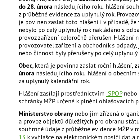
do 28. února
následujícího roku hlášení sou
z průběžné evidence za uplynulý rok. Provozo
je povinen zaslat toto hlášení i v případě, že 
nebylo po celý uplynulý rok nakládáno s odpad
provoz zařízení celoročně přerušen. Hlášení n
provozovatel zařízení a obchodník s odpady, 
nebo činnost byly přerušeny po celý uplynulý 
Obec
, která je povinna zaslat roční hlášení,
z
února
následujícího roku hlášení o obecním
za uplynulý kalendářní rok.
Hlášení zasílají prostřednictvím
ISPOP
nebo 
schránky MŽP určené k plnění ohlašovacích p
Ministerstvo obrany
nebo jím zřízená organi
a provoz objektů důležitých pro obranu státu
souhrnné údaje z průběžné evidence MŽP
v 
13
k vyhlášce
na elektronickém nosiči dat a p