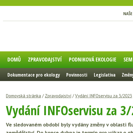
NAŠE
DOMŮ
ZPRAVODAJSTVÍ
PODNIKOVÁ EKOLOGIE
SEM
Dokumentace pro ekology
Povinnosti
Legislativa
Změny
Domovská stránka
/
Zpravodajství
/
Vydání INFOservisu za 3/2023
Vydání INFOservisu za 3
Ve sledovaném období byly vydány změny v oblasti fl
zemědělství. Do konce dubna je termín pro výkaz o o