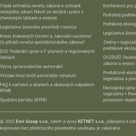
Vláda schválila novelu zákona o ochraně
Konference pro 
veřejného zdraví. Návrh se dotýká i práce s
Podrobný podniko
chemickými látkami a směsmi.
Podnikový ekolog
Legislativa životního prostředí v kostce
Legislativa život
Konec klamavých tvrzení a „lakování nazeleno“.
Co přináší novela spotřebitelského zákona?
Změny v legislati
podnikové ekolog
D20: Podávání zpráv o F-plynech a regulovaných
látkách
OVZDUŠÍ: Povinn
zákona a emisní 
Výzva zpracovatelům autovraků
Produktová ekolo
Včelám hrozí kvůli pesticidům vyhynutí
legislativa a po
FAQ k nařízení o obalech a obalových odpadech
Ekologická újma:
PPWR
legislativy + Pr
Spuštění portálu SEPNO
posouzení objekt
© 2015
Envi Group s.r.o.
, návrh a vývoj
KETNET s.r.o.
, připojeno k sít
kopírování bez předchozího písemného souhlasu je zakázáno.