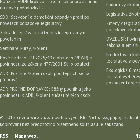
Nařízení EUDR krok za krokem: jak připravit firmu
Podnikový ekolog
na nové požadavky EU
Legislativa život
SDO: Stavební a demoliční odpady v praxi po
novelách odpadové legislativy
Změny v legislati
podnikové ekolog
Základní zpráva u zařízení s integrovaným
povolením
OVZDUŠÍ: Povinn
zákona a emisní 
Semináře, kurzy, školení
Produktová ekolo
Nové nařízení EU 2025/40 o obalech (PPWR) a
legislativa a po
povinnosti ze zákona 477/2001 Sb. o obalech
Ekologická újma:
ADR: Povinné školení osob podílejících se na
legislativy + Pr
přepravě
posouzení objekt
ADR PRO "NE"DOPRAVCE: Běžný podnik a jeho
povinnosti k ADR, školení zúčastněných osob
© 2015
Envi Group s.r.o.
, návrh a vývoj
KETNET s.r.o.
, připojeno k sít
kopírování bez předchozího písemného souhlasu je zakázáno.
RSS
Mapa webu
Na