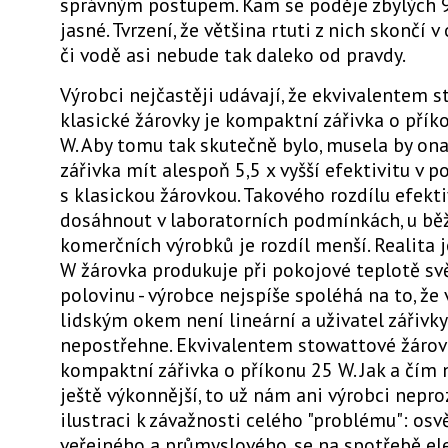
správným postupem. Kam se poděje zbylých 95
jasné. Tvrzení, že většina rtuti z nich skončí v
či vodě asi nebude tak daleko od pravdy.
Výrobci nejčastěji udávají, že ekvivalentem 
klasické žárovky je kompaktní zářivka o přík
W. Aby tomu tak skutečně bylo, musela by o
zářivka mít alespoň 5,5 x vyšší efektivitu v p
s klasickou žárovkou. Takového rozdílu efekt
dosáhnout v laboratorních podmínkách, u b
komerčních výrobků je rozdíl menší. Realita j
W žárovka produkuje při pokojové teplotě svě
polovinu - výrobce nejspíše spoléhá na to, že
lidským okem není lineární a uživatel zářivky
nepostřehne. Ekvivalentem stowattové žárovk
kompaktní zářivka o příkonu 25 W. Jak a čím 
ještě výkonnější, to už nám ani výrobci neproz
ilustraci k závažnosti celého "problému": osvě
veřejného a průmyslového, se na spotřebě el