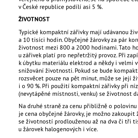
v České republice podílí asi 5 %.
ŽIVOTNOST
Typické kompaktní zářivky mají udávanou ži
a 10 tisíci hodin. Obyčejné žárovky za pár ko
životnost mezi 800 a 2000 hodinami. Tato h
u zářivek platí pro nepřetržitý provoz. Při za
k úbytku materiálu elektrod a někdy i velmi
snižování životnosti. Pokud se bude kompakt
rozsvěcet pouze na pět minut, může se její ži
i o 90 %. Při použití kompaktní zářivky při n
(nevytápěné místnosti, venku) se životnost dá
Na druhé straně za cenu přibližně o polovinu 
je cena obyčejné žárovky, je možno zakoupit 
se životností prodlouženou až na dva či tři ti
u žárovek halogenových i více.