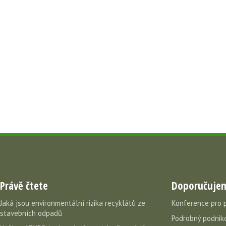
Právě čtete
Doporučuje
Jaká jsou environmentální rizika recyklátů ze
Konference pro 
stavebních odpadů
Podrobný podniko