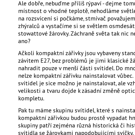
Ale dobře, nebuďme příliš rýpaví - dejme to
místnost o vhodné teplotě, nehodláme světle
na rozsvícení si počkáme, stmívač považujem
zhýralců a vystačíme si se světlem osmdesát
stowattové žárovky. Záchraně světa tak nic n
ano?
Ačkoli kompaktní zářivky jsou vybaveny sta
závitem E27, bez problémů je jimi klasické 
nahradit pouze v menší části svítidel. Do mn
nelze kompaktní zářivku nainstalovat vůbec. 
svítidel je sice možno je nainstalovat, ale vz
velikosti a tvaru dojde k zásadní změně opti
kompletu.
Pak tu máme skupinu svítidel, které s nainst
kompaktní zářivkou budou prostě vypadat hn
skupiny patří zejména různá historická či hist
svítidla se žárovkami napodobujícími svíčky.