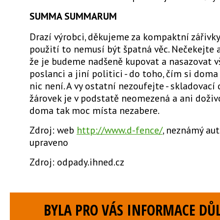
SUMMA SUMMARUM
Drazí výrobci, děkujeme za kompaktní zářivky
použití to nemusí být špatná věc. Nečekejte a
že je budeme nadšeně kupovat a nasazovat vš
poslanci a jiní politici - do toho, čím si dom
nic není. A vy ostatní nezoufejte - skladovací
žárovek je v podstatě neomezená a ani doživ
doma tak moc místa nezabere.
Zdroj: web
http://www.d-fence/
, neznámý aut
upraveno
Zdroj: odpady.ihned.cz
BYLA PRO VÁS INFORMACE DŮL