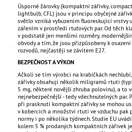
Úsporné žárovky (kompaktní zářivky, compact
lightbulb, CFL) jsou v principu obyčejné zářivk
světlo vzniká vybuzením fluoreskující vrstvy 
zářením v prostředí rtuťových par. Od těch kla
v podstatě jen menšími rozměry, modernějším
obvody a tím, že jsou přizpůsobeny k osazení
rozvodů, nejčastěji se závitem E27.
BEZPEČNOST A VÝKON
Ačkoli se tím výrobci na krabičkách nechlubí
zářivky obsahují několik miligramů rtuti (typ
5 mg, některé novější zhruba polovinu), a to 
nejnebezpečnější - tedy vdechnutelných par. 
při prasknutí kompaktní zářivky se mohou us
v kobercích a množství rtuti ve vzduchu pak 
normy i po několika týdnech. Studie EU uvádí
kolem 5 % prodaných kompaktních zářivek je