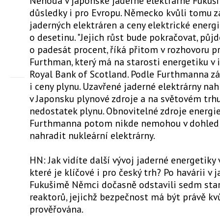
Nehoda v japonské jaderné elektrárně Fukuš
důsledky i pro Evropu. Německo kvůli tomu z
jaderných elektráren a ceny elektrické energi
o desetinu. "Jejich růst bude pokračovat, půj
o padesát procent, říká přitom v rozhovoru 
Furthman, který má na starosti energetiku v 
Royal Bank of Scotland. Podle Furthmanna z
i ceny plynu. Uzavřené jaderné elektrárny nah
v Japonsku plynové zdroje a na světovém trh
nedostatek plynu. Obnovitelné zdroje energi
Furthmanna potom nikde nemohou v dohledn
nahradit nukleární elektrárny.
HN: Jak vidíte další vývoj jaderné energetiky
které je klíčové i pro český trh? Po havárii v 
Fukušimě Němci dočasně odstavili sedm star
reaktorů, jejichž bezpečnost má být právě kv
prověřována.