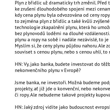
Plyn z břidlic už dramaticky trh změnil. Před 
ke zrušení dlouhodobého spojení mezi cenami
kdy cena plynu byla odvozována od ceny ropy
to zejména plyn z břidlic a také kvůli zvýšen
technologie zkapalnění plynu, která ho umož
bez plynovodů loděmi na dlouhé vzdálenosti
plynu a ropy na sobě i nadále nezávislé, to je 
Myslím si, že ceny plynu půjdou nahoru. Ale z
souviset s cenou plynu, nebo s cenou uhlí, to
HN: Vy, jako banka, budete investovat do těž
nekonvenčního plynu v Evropě?
Jsme banka, ne investoři. Možná budeme pod
projekty, ať již jde o konvenční, nebo nekonv
či ropy. Ale nebudeme takové projekty kupova
HN: Jaký zdroj vidíte jako budoucnost evrops