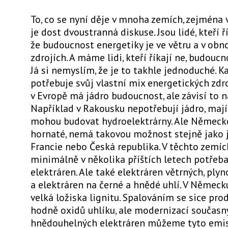
To, co se nyní děje v mnoha zemích, zejména
je dost dvoustranná diskuse. Jsou lidé, kteří ří
že budoucnost energetiky je ve větru a v obn
zdrojích. A máme lidi, kteří říkají ne, budoucn
Já si nemyslím, že je to takhle jednoduché. 
potřebuje svůj vlastní mix energetických zdro
v Evropě má jádro budoucnost, ale závisí to n
Například v Rakousku nepotřebují jádro, mají
mohou budovat hydroelektrárny. Ale Německo
hornaté, nemá takovou možnost stejně jako 
Francie nebo Česká republika. V těchto zemí
minimálně v několika příštích letech potřeb
elektráren. Ale také elektráren větrných, ply
a elektráren na černé a hnědé uhlí. V Německ
velká ložiska lignitu. Spalováním se sice pro
hodně oxidů uhlíku, ale modernizací současn
hnědouhelných elektráren můžeme tyto emis