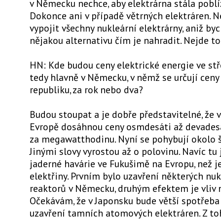
v Německu nechce, aby elektrárna stála pobl
Dokonce ani v případě větrných elektráren.
vypojit všechny nukleární elektrárny, aniž b
nějakou alternativu čím je nahradit. Nejde to 
HN: Kde budou ceny elektrické energie ve stř
tedy hlavně v Německu, v němž se určují ceny
republiku, za rok nebo dva?
Budou stoupat a je dobře představitelné, že v
Evropě dosáhnou ceny osmdesáti až devadesá
za megawatthodinu. Nyní se pohybují okolo š
Jinými slovy vyrostou až o polovinu. Navíc tu 
jaderné havárie ve Fukušimě na Evropu, než j
elektřiny. Prvním bylo uzavření některých nu
reaktorů v Německu, druhým efektem je vliv n
Očekávám, že v Japonsku bude větší spotřeba 
uzavření tamních atomových elektráren. Z t