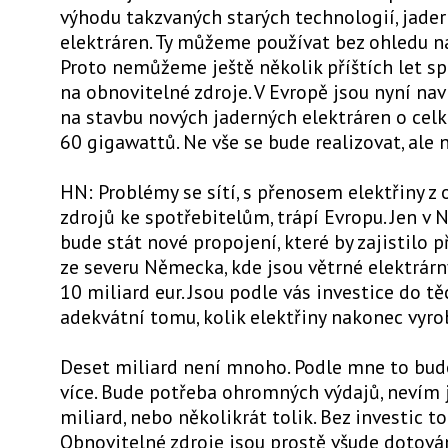
výhodu takzvaných starých technologií, jade
elektráren. Ty můžeme používat bez ohledu na 
Proto nemůžeme ještě několik příštích let sp
na obnovitelné zdroje. V Evropě jsou nyní nav
na stavbu nových jaderných elektráren o ce
60 gigawattů. Ne vše se bude realizovat, ale 
HN: Problémy se sítí, s přenosem elektřiny z
zdrojů ke spotřebitelům, trápí Evropu. Jen v
bude stát nové propojení, které by zajistilo 
ze severu Německa, kde jsou větrné elektrárny,
10 miliard eur. Jsou podle vás investice do t
adekvátní tomu, kolik elektřiny nakonec vyro
Deset miliard není mnoho. Podle mne to bu
více. Bude potřeba ohromných výdajů, nevím j
miliard, nebo několikrát tolik. Bez investic t
Obnovitelné zdroje jsou prostě všude dotován