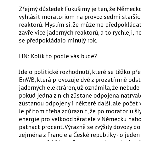
Zřejmý důsledek Fukušimy je ten, že Německ
vyhlásit moratorium na provoz sedmi staršíc
reaktorů. Myslím si, že můžeme předpokláda
zavře více jaderných reaktorů, a to rychleji, n
se předpokládalo minulý rok.
HN: Kolik to podle vás bude?
Jde o politické rozhodnutí, které se těžko př
EnWB, která provozuje dvě z prozatímně ods
jaderných elektráren, už oznámila, že nebude
pokud jedna z nich zůstane odpojena natrvalo
zůstanou odpojeny i některé další, ale počet
Je přitom třeba zdůraznit, že po moratoriu šl
energie pro velkoodběratele v Německu naho
patnáct procent. Výrazně se zvýšily dovozy d
zejména z Francie a České republiky - o jeden 