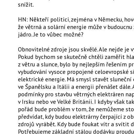
snížit.
HN: Někteří politici, zejména v Německu, hov
že větrná a solární energie může v budoucnu 
jádro. Je to vůbec možné?
Obnovitelné zdroje jsou skvělé. Ale nejde je v
Pokud bychom se skutečně chtěli zaměřit hla
z větru a slunce, bylo by nejlepším řešením p
vybudování vysoce propojené celoevropské s
elektrické energie. Má smysl stavět sluneční 
ve Španělsku a Itálii a energii přenášet dále
podmínky pro stavbu větrných elektráren nap
v Irsku nebo ve Velké Británii. I kdyby však tak
pořád bude problém v tom, že nemůžeme st
předvídat, kdy budou elektrárny čerpající z o
zdrojů vyrábět. Kdy bude foukat vítr a svítit d
Potřebujeme základní stálou dodávku proudu.