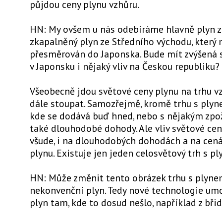
půjdou ceny plynu vzhůru.
HN: My ovšem u nás odebíráme hlavně plyn z 
zkapalněný plyn ze Středního východu, který
přesměrován do Japonska. Bude mít zvýšená 
v Japonsku i nějaký vliv na Českou republiku?
Všeobecně jdou světové ceny plynu na trhu v
dále stoupat. Samozřejmě, kromě trhu s plyn
kde se dodává buď hned, nebo s nějakým zpož
také dlouhodobé dohody. Ale vliv světové cen
všude, i na dlouhodobých dohodách a na cen
plynu. Existuje jen jeden celosvětový trh s p
HN: Může změnit tento obrázek trhu s plyne
nekonvenční plyn. Tedy nové technologie umo
plyn tam, kde to dosud nešlo, například z břid