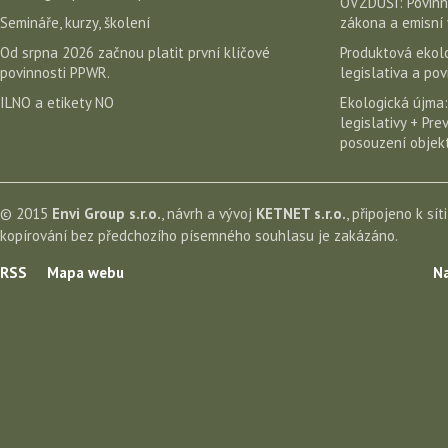
OVZDUŠÍ: Povinn
Semináře, kurzy, školení
zákona a emisní 
Od srpna 2026 začnou platit první klíčové
Produktová ekolo
povinnosti PPWR.
legislativa a po
ILNO a etikety NO
Ekologická újma:
legislativy + Pr
posouzení objekt
© 2015
Envi Group s.r.o.
, návrh a vývoj
KETNET s.r.o.
, připojeno k sít
kopírování bez předchozího písemného souhlasu je zakázáno.
RSS
Mapa webu
Na