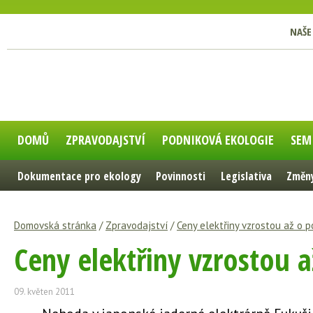
NAŠE
DOMŮ
ZPRAVODAJSTVÍ
PODNIKOVÁ EKOLOGIE
SEM
Dokumentace pro ekology
Povinnosti
Legislativa
Změny
Domovská stránka
/
Zpravodajství
/
Ceny elektřiny vzrostou až o p
Ceny elektřiny vzrostou a
09. květen 2011