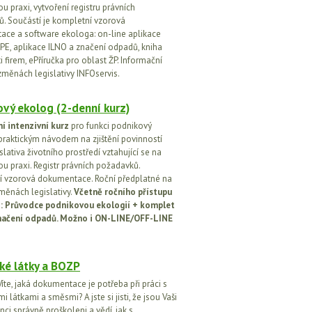
u praxi, vytvoření registru právních
. Součástí je kompletní vzorová
ce a software ekologa: on-line aplikace
PE, aplikace ILNO a značení odpadů, kniha
 firem, ePříručka pro oblast ŽP. Informační
změnách legislativy INFOservis.
vý ekolog (2-denní kurz)
í intenzivní kurz
pro funkci podnikový
praktickým návodem na zjištění povinností
islativa životního prostředí vztahující se na
u praxi. Registr právních požadavků.
 vzorová dokumentace. Roční předplatné na
změnách legislativy.
Včetně ročního přístupu
ci: Průvodce podnikovou ekologií + komplet
načení odpadů. Možno i ON-LINE/OFF-LINE
ké látky a BOZP
íte, jaká dokumentace je potřeba při práci s
 látkami a směsmi? A jste si jisti, že jsou Vaši
ci správně proškoleni a vědí, jak s