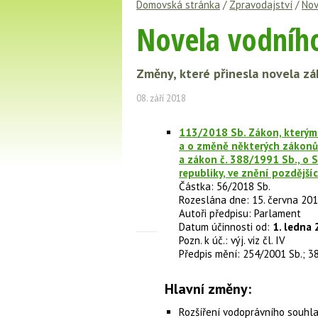
Domovská stránka
/
Zpravodajství
/
Nov
Novela vodního
Změny, které přinesla novela zá
08. září 2018
113/2018 Sb. Zákon, kterým
a o změně některých zákonů 
a zákon č. 388/1991 Sb., o 
republiky, ve znění pozdější
Částka: 56/2018 Sb.
Rozeslána dne: 15. června 20
Autoři předpisu: Parlament
Datum účinnosti od:
1. ledna 
Pozn. k úč.: výj. viz čl. IV
Předpis mění: 254/2001 Sb.; 3
Hlavní změny:
Rozšíření vodoprávního souhl