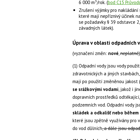
3
6 000 m
/rok. (
bod C15 Průvod
Zrušení výjimky pro nakládání
které mají nepříznivý účinek n
se požadavky § 39 odstavce 2, 
závadných látek).
Úprava v oblasti odpadních v
(vyznačení změn:
nové
,
neplatné
)
(1) Odpadní vody jsou vody použi
zdravotnických a jiných stavbách
mají po použití změněnou jakost 
se srážkovými vodami
, jakož i j
dopravních prostředků odtékající
podzemních vod. Odpadní vody js
skládek a odkališť nebo během
které jsou zpětně využívány pro v
do vod důlních
, a dále jsou odp