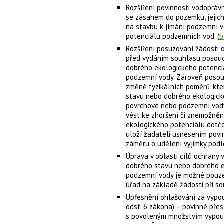
Rozšíření povinnosti vodopráv
se zásahem do pozemku, jejich
na stavbu k jímání podzemní v
potenciálu podzemních vod. (
b
Rozšíření posuzování žádosti 
před vydáním souhlasu posoud
dobrého ekologického potenc
podzemní vody. Zároveň posou
změně fyzikálních poměrů, kt
stavu nebo dobrého ekologic
povrchové nebo podzemní vody
vést ke zhoršení či znemožně
ekologického potenciálu dotč
uloží žadateli usnesením pov
záměru o udělení výjimky podl
Úprava v oblasti cílů ochrany 
dobrého stavu nebo dobrého e
podzemní vody je možné pouze 
úřad na základě žádosti při 
Upřesnění ohlašování za vypo
odst. 6 zákona) – povinně přes
s povoleným množstvím vypou