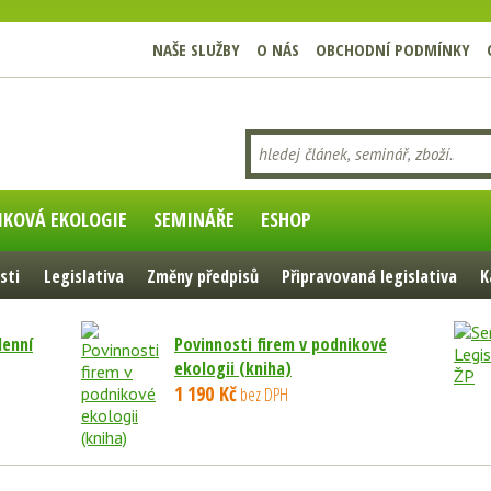
NAŠE SLUŽBY
O NÁS
OBCHODNÍ PODMÍNKY
IKOVÁ EKOLOGIE
SEMINÁŘE
ESHOP
sti
Legislativa
Změny předpisů
Připravovaná legislativa
K
denní
Povinnosti firem v podnikové
ekologii (kniha)
1 190 Kč
bez DPH