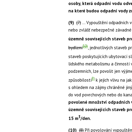
osoby, která odpadní vodu odve
na které budou odpadní vody 
(9)
(7)
... Vypouštění odpadních 
nebo zvlášť nebezpečné závadné l
územně souvisejících staveb pr
50)
bydlení
, jednotlivých staveb p
staveb poskytujících ubytovací s
lidského metabolismu a činností 
podzemních, lze povolit jen výji
8)
způsobilostí
k jejich vlivu na 
s ohledem na zájmy chráněné jiný
do vod povrchových nebo do kana
povolené množství odpadních 
územně souvisejících staveb p
3
15 m
/den.
(10)
(8)
Při povolování vypouště