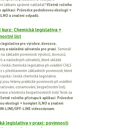
i látkami správně nakládat?
Včetně ročního
k aplikaci: Průvodce podnikovou ekologií +
ILNO a značení odpadů.
 kurz: Chemická legislativa +
ostní list
legislativa pro výrobce, dovozce,
ory a následné uživatele pro praxi.
Seminář
na základní povinnosti výrobců, dovozců,
rů a následných uživatelů, které ukládá
i česká chemická legislativa při uvádění CHLS
rz s představením základních povinností, které
ropská i česká chemická legislativa.
i jsou řešeny praktické povinnosti při uvádění
značování, oznamování, bezpečnostní list).
prava a kontrola bezpečnostních listů "krok za
četně ročního přístupu k aplikaci: Průvodce
ou ekologií + komplet ILNO a značení
ON-LINE/OFF-LINE videozáznam.
á legislativa v praxi: povinnosti