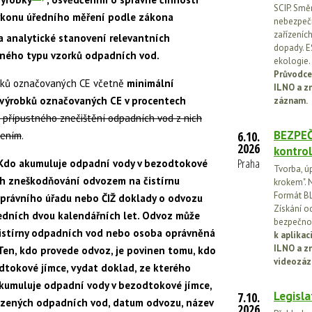
SCIP. Smě
výkonu úředního měření podle zákona
nebezpečn
zařízeníc
na analytické stanovení relevantních
dopady. E
ného typu vzorků odpadních vod.
ekologie.
Průvodce
obků označovaných CE včetně
minimální
ILNO a z
e výrobků označovaných CE v procentech
záznam.
 přípustného znečištění odpadních vod z nich
BEZPEČ
6.10.
zením
.
2026
kontrol
Praha
Kdo akumuluje odpadní vody v bezodtokové
Tvorba, ú
jich zneškodňování odvozem na čistírnu
krokem". N
Formát BL
právního úřadu nebo ČIŽ doklady o odvozu
Získání o
dních dvou kalendářních let. Odvoz může
bezpečnos
istírny odpadních vod nebo osoba oprávněná
k aplika
ILNO a z
Ten, kdo provede odvoz, je povinen tomu, kdo
videozáz
dtokové jímce, vydat doklad, ze kterého
kumuluje odpadní vody v bezodtokové jímce,
Legisla
7.10.
vezených odpadních vod, datum odvozu, název
2026