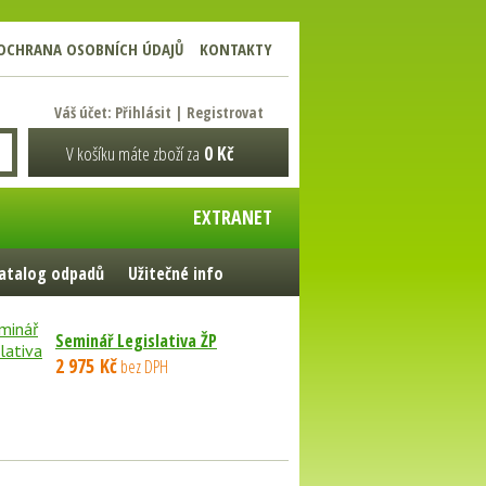
OCHRANA OSOBNÍCH ÚDAJŮ
KONTAKTY
Váš účet:
Přihlásit
|
Registrovat
V košíku máte zboží za
0 Kč
EXTRANET
atalog odpadů
Užitečné info
Seminář Legislativa ŽP
2 975 Kč
bez DPH