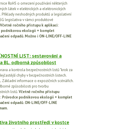
rnice RoHS o omezení používání některých
ých látek v elektrických a elektronických
h. Příklady neshodných produktů a legislativní
SG legislativa v rámci produktové
Včetně ročního přístupu k aplikaci:
 podnikovou ekologií + komplet
načení odpadů. Možno i ON-LINE/OFF-LINE
NOSTNÍ LIST: sestavování a
a BL, odborná způsobilost
prava a kontrola bezpečnostních listů "krok za
ejčastější chyby v bezpečnostních listech.
. Základní informace o expozičních scénářích.
dborné způsobilosti pro tvorbu
tních listů.
Včetně ročního přístupu
ci: Průvodce podnikovou ekologií + komplet
načení odpadů. ON-LINE/OFF-LINE
nam.
tiva životního prostředí v kostce