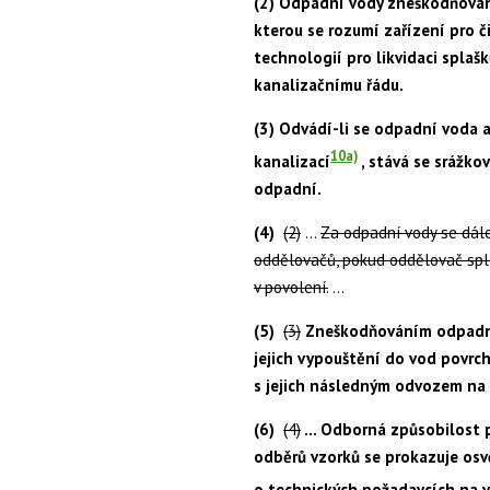
(2) Odpadní vody zneškodňovan
kterou se rozumí zařízení pro 
technologií pro likvidaci spla
kanalizačnímu řádu.
(3) Odvádí-li se odpadní voda 
10a)
kanalizací
, stává se srážk
odpadní.
(4)
(2)
…
Za odpadní vody se dál
oddělovačů, pokud oddělovač spl
v povolení.
…
(5)
(3)
Zneškodňováním odpadní
jejich vypouštění do vod pov
s jejich následným odvozem na 
(6)
(4)
… Odborná způsobilost p
odběrů vzorků se prokazuje os
o technických požadavcích na 