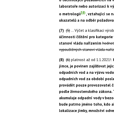
laboratoře nebo autorizací k 
58)
o metrologii
, vztahující se 
ukazatelů a na odběr požadova
(7)
(5)
… Výčet a klasifikaci výr
účinnosti čištění pro kategori
stanoví vláda nařízením
hodnot
vypouštěných stanoví vláda naří
(8)
(6)
platnost až od 1.1.2021!:
jímce, je povinen zajišťovat je
odpadních vod a na výzvu vodo
odpadních vod za období posle
provádět pouze provozovatel č
podle živnostenského zákona. 
akumuluje odpadní vody v bezo
bude patrno jméno toho, kdo a
lokalizace jímky, množství od