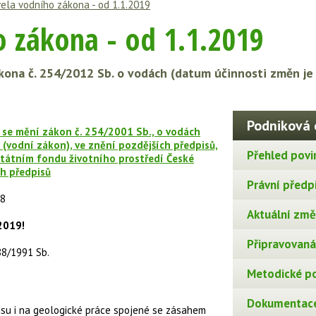
ela vodního zákona - od 1.1.2019
 zákona - od 1.1.2019
kona č. 254/2012 Sb. o vodách (datum účinnosti změn je 
Podniková 
 se mění zákon č. 254/2001 Sb., o vodách
(vodní zákon), ve znění pozdějších předpisů,
Přehled povi
Státním fondu životního prostředí České
ch předpisů
Právní předp
18
Aktuální změn
2019!
Připravovaná 
88/1991 Sb.
Metodické p
Dokumentace
asu i na geologické práce spojené se zásahem