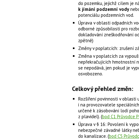
do pozemku, jejichž cílem je 
k jímání podzemní vody
nebo
potenciálu podzemních vod.
Úprava v oblasti odpadních vo
odborné způsobilosti pro rozb
dokladování zneškodňování od
zpětně)
Změny v poplatcích: zrušení z
Změna v poplatcích za vypouš
nepřekračujících hmotnostní n
se nepodává, jen pokud je vy
osvobozeno.
Celkový přehled změn:
Rozšíření povinnosti v oblasti
i na provozovatele speciálních 
určené k zásobování lodí po
z plavidel). (
bod C1 Průvodce P
Úprava v § 16: Povolení k vyp
nebezpečné závadné látky neb
do kanalizace. (
bod C5 Průvod