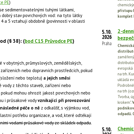
ce PE
)
chemickým
 se sedimentovatelnými tuhými látkami,
přístupu 
a dobrý stav povrchových vod: na tyto látky
komplet 
4 a 5 vztahují obdobně (povinnosti v oblasti
2-denní
5.10.
2026
bezpečn
od (§ 38): (
bod C15 Průvodce PE
)
Praha
Chemická 
distribut
zaměřený 
té v obytných, průmyslových, zemědělských,
distributo
evropská 
, zařízeních nebo dopravních prostředcích, pokud
na trh. Ku
(složení nebo teplotu)
a jejich směsi
ukládá ev
iné vody z těchto staveb, zařízení nebo
Podrobněj
na trh (o
, pokud mohou ohrozit jakost povrchových nebo
Tvorba, ú
ou i průsakové vody
vznikající při provozování
krokem".
V
 následné péče o ně
z odkališť, s výjimkou vod,
podnikov
odpadů. 
lastní potřebu organizace, a vod, které odtékají
adními vodami průsakové vody ze skládek odpadu
.
Chemick
5.10.