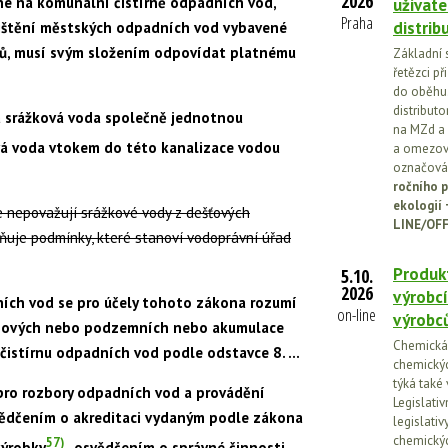
2026
é na komunální čistírně odpadních vod,
uživate
Praha
distrib
čištění městských odpadních vod vybavené
šků, musí svým složením odpovídat platnému
Základní 
řetězci př
do oběhu.
distribut
a srážková voda společně jednotnou
na MZd a 
ová voda vtokem do této kanalizace vodou
a omezován
označován
ročního p
ekologií
e nepovažují srážkové vody z dešťových
LINE/OFF
ňuje podmínky, které stanoví vodoprávní úřad
Produkt
5.10.
2026
výrobcí
ch vod se pro účely tohoto zákona rozumí
on-line
výrobc
rchových nebo podzemních nebo akumulace
Chemická l
čistírnu odpadních vod podle odstavce 8. …
chemickýc
týká také
ro rozbory odpadních vod a provádění
Legislati
vědčením o akreditaci vydaným podle zákona
legislati
chemickýc
57)
výrobky
, osvědčením o správné činnosti