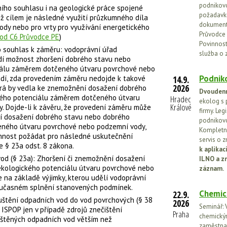
podnikovo
ního souhlasu i na geologické práce spojené
požadavků
ž cílem je následné využití průzkumného díla
dokumenta
ody nebo pro vrty pro využívání energetického
Průvodce 
od C6 Průvodce PE
)
Povinnosti
o souhlas k záměru: vodoprávní úřad
služba o 
í možnost zhoršení dobrého stavu nebo
iálu záměrem dotčeného útvaru povrchové nebo
Podniko
dí, zda provedením záměru nedojde k takové
14.9.
2026
erá by vedla ke znemožnění dosažení dobrého
Dvoudenn
kého potenciálu záměrem dotčeného útvaru
Hradec
ekolog s 
Králové
. Dojde-li k závěru, že provedení záměru může
firmy. Leg
ní dosažení dobrého stavu nebo dobrého
podnikovo
eného útvaru povrchové nebo podzemní vody,
Kompletní
innost požádat pro následné uskutečnění
servis o 
e § 23a odst. 8 zákona.
k aplika
vod (§ 23a): Zhoršení či znemožnění dosažení
ILNO a z
kologického potenciálu útvaru povrchové nebo
záznam.
na základě výjimky, kterou udělí vodoprávní
současném splnění stanovených podmínek.
Chemic
22.9.
uštění odpadních vod do vod povrchových (§ 38
2026
Seminář: V
 ISPOP jen v případě zdrojů znečištění
Praha
chemickými
štěných odpadních vod větším než
zaměstnan