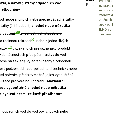
Přehled p
zla, a název čistírny odpadních vod,
Praha
na praxi. 
zneškodněny.
nedostatk
vzorová d
vod neobsahujících nebezpečné závadné látky
změnách l
aplikaci
átky (§ 39 odst. 3)
z jedné nebo několika
ILNO a z
50)
o bydlení
,
z jednotlivých staveb pro
záznam.
51)
ro rodinnou rekreaci
nebo z jednotlivých
52)
lužby
, vznikajících převážně jako produkt
v domácnostech přes půdní vrstvy do vod
mečně na základě vyjádření osoby s odbornou
jakost podzemních vod, pokud není technicky nebo
mi právními předpisy možné jejich vypouštění
lizace pro veřejnou potřebu.
Maximální
vod vypouštěné z jedné nebo několika
ro bydlení nesmí celkově přesáhnout
ní odpadních vod do vod povrchových nebo