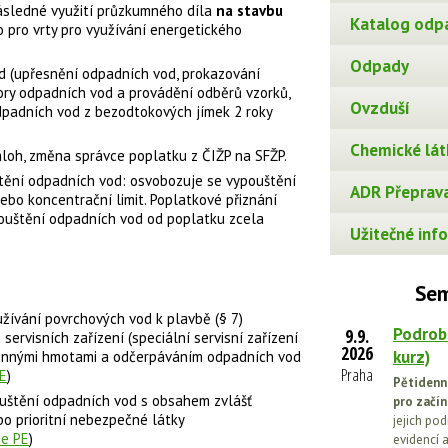
následné využití průzkumného díla
na stavbu
Katalog odp
 pro vrty pro využívání energetického
Odpady
d (upřesnění odpadních vod, prokazování
ory odpadních vod a provádění odběrů vzorků,
Ovzduší
padních vod z bezodtokových jímek 2 roky
Chemické lát
áloh, změna správce poplatku z ČIŽP na SFŽP.
tění odpadních vod: osvobozuje se vypouštění
ADR Přeprava
ebo koncentrační limit. Poplatkové přiznání
pouštění odpadních vod od poplatku zcela
Užitečné info
Sem
 užívání povrchových vod k plavbě (§ 7)
Podrob
9.9.
servisních zařízení (speciální servisní zařízení
2026
kurz)
honnými hmotami a odčerpáváním odpadních vod
Praha
E
)
Pětidenn
ouštění odpadních vod s obsahem zvlášť
pro začín
o prioritní nebezpečné látky
jejich po
ce PE
)
evidencí a