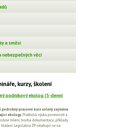
adů
ky a směsi
 nebezpečných věcí
ináře, kurzy, školení
ný podnikový ekolog (5-denní
í podrobný pracovní kurz určený zejména
ající ekology.
Praktická výuka povinností a
drobné řešení, tvorba dokumentace, příklady
 hlášení. Legislativa ŽP vztahující se na