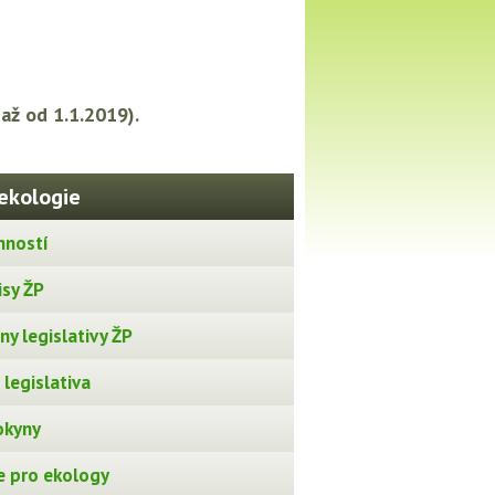
až od 1.1.2019).
ekologie
nností
isy ŽP
y legislativy ŽP
legislativa
okyny
 pro ekology