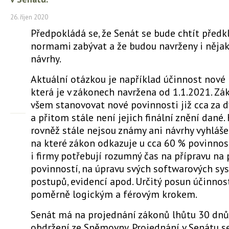
26. říjen 2020
Předpokládá se, že Senát se bude chtít před
normami zabývat a že budou navrženy i něj
návrhy.
Aktuální otázkou je například účinnost nové l
která je v zákonech navržena od 1.1.2021. Zá
všem stanovovat nové povinnosti již cca za 
a přitom stále není jejich finální znění dané
rovněž stále nejsou známy ani návrhy vyhláše
na které zákon odkazuje u cca 60 % povinnos
i firmy potřebují rozumný čas na přípravu na
povinností, na úpravu svých softwarových sys
postupů, evidencí apod. Určitý posun účinnost
poměrně logickým a férovým krokem.
Senát má na projednání zákonů lhůtu 30 dnů 
obdržení ze Sněmovny. Projednání v Senátu s