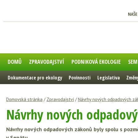
NAŠE
DOMŮ
ZPRAVODAJSTVÍ
PODNIKOVÁ EKOLOGIE
SEM
Dokumentace pro ekology
Povinnosti
Legislativa
Změny
Domovská stránka
/
Zpravodajství
/
Návrhy nových odpadových zá
Návrhy nových odpadový
Návrhy nových odpadových zákonů byly spolu s pozmě
v Senátu.