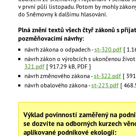
v první půli listopadu. Potom by mohly zákon
do Sněmovny k dalšímu hlasování.
Plná znění textů všech čtyř zákonů s přija
pozměňovacími návrhy:
návrh zákona o odpadech -
st-320.pdf
[ 1.1
návrh zákon o výrobcích s ukončenou život
321.pdf
[ 917.29 kB, PDF ]
návrh změnového zákona -
st-322.pdf
[ 391
návrh obalového zákona -
st-223.pdf
[ 468.
Výklad povinností zaměřený na podni
se dozvíte na odborných kurzech vě
aplikované podnikové ekologii: