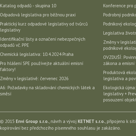
Katalog odpadů - skupina 10
Konference pro 
Odpadová legislativa pro běžnou praxi
Podrobný podniko
Praktický kurz odpadové legislativy od tvůrců
Podnikový ekolog
legislativy
Legislativa život
Identifikační listy a označení nebezpečných
Změny v legislati
odpadů vč. PPE
podnikové ekolog
Chemická legislativa: 10.4.2024 Praha
OVZDUŠÍ: Povinn
Pro hlášení SPE používejte aktuální emisní
zákona a emisní 
faktory!
Produktová ekolo
Změny v legislativě: červenec 2026
legislativa a po
A6: Požadavky na skladování chemických látek a
Ekologická újma:
směsí
legislativy + Pr
posouzení objekt
© 2015
Envi Group s.r.o.
, návrh a vývoj
KETNET s.r.o.
, připojeno k sít
kopírování bez předchozího písemného souhlasu je zakázáno.