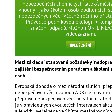
nebezpečných chemických látek/směsí?
vhodný i jako školení osob podílejících 
nebezpečných věcí. Včetně ročního přístu
Průvodce podnikovou ekologií + komp
značení odpadů. Možno i ON-LINE/
videozáznam.
ÚPLNÉ ZNĚNÍ
Mezi základní stanovené požadavky "nedoprav
zajištění bezpečnostním poradcem a školení
osob.
Evropská dohoda o mezinárodní silniční pře
nebezpečných věcí (Dohoda ADR) je hlavním
přepravu nebezpečných věcí po silnici. Tato 
je v pravidelných dvouletých intervalech akt
a je vždy uveřejněna ve Sbírce mezinárodních