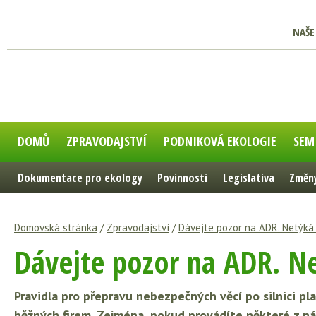
NAŠE
DOMŮ
ZPRAVODAJSTVÍ
PODNIKOVÁ EKOLOGIE
SEM
Dokumentace pro ekology
Povinnosti
Legislativa
Změny
Domovská stránka
/
Zpravodajství
/
Dávejte pozor na ADR. Netýká 
Dávejte pozor na ADR. Ne
Pravidla pro přepravu nebezpečných věcí po silnici pl
běžných firem. Zejména, pokud provádíte některé z nás