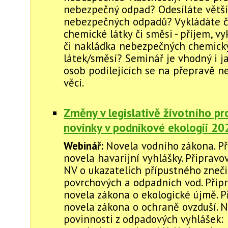
nebezpečný odpad? Odesíláte větší
nebezpečných odpadů? Vykládáte č
chemické látky či směsi - příjem, v
či nakládka nebezpečných chemick
látek/směsí? Seminář je vhodný i j
osob podílejících se na přepravě 
věcí.
Změny v legislativě životního pr
novinky v podnikové ekologii 2
Webinář:
Novela vodního zákona. P
novela havarijní vyhlášky. Připrav
NV o ukazatelích přípustného zneči
povrchových a odpadních vod. Přip
novela zákona o ekologické újmě. 
novela zákona o ochraně ovzduší. 
povinnosti z odpadových vyhlášek: