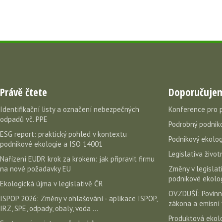
Právě čtete
Doporučuje
Identifikační listy a označení nebezpečných
Konference pro 
odpadů vč. PPE
Podrobný podniko
ESG report: praktický pohled v kontextu
Podnikový ekolog
podnikové ekologie a ISO 14001
Legislativa život
Nařízení EUDR krok za krokem: jak připravit firmu
na nové požadavky EU
Změny v legislati
podnikové ekolog
Ekologická újma v legislativě ČR
OVZDUŠÍ: Povinn
ISPOP 2026: Změny v ohlašování - aplikace ISPOP,
zákona a emisní 
IRZ, SPE, odpady, obaly, voda ...
Produktová ekolo