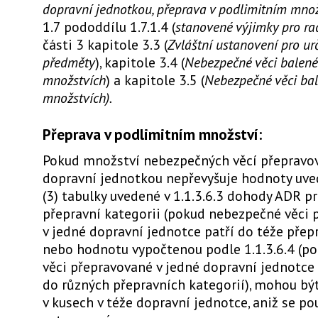
dopravní jednotkou, přeprava v podlimitním množ
1.7 pododdílu 1.7.1.4 (
stanovené výjimky pro rad
části 3 kapitole 3.3 (
Zvláštní ustanovení pro ur
předměty
), kapitole 3.4 (
Nebezpečné věci balen
množstvích
) a kapitole 3.5 (
Nebezpečné věci bal
množstvích).
Přeprava v podlimitním množství:
Pokud množství nebezpečných věcí přepravo
dopravní jednotkou nepřevyšuje hodnoty uve
(3) tabulky uvedené v 1.1.3.6.3 dohody ADR p
přepravní kategorii (pokud nebezpečné věci 
v jedné dopravní jednotce patří do téže přep
nebo hodnotu vypočtenou podle 1.1.3.6.4 (p
věci přepravované v jedné dopravní jednotce 
do různých přepravních kategorií), mohou bý
v kusech v téže dopravní jednotce, aniž se pou