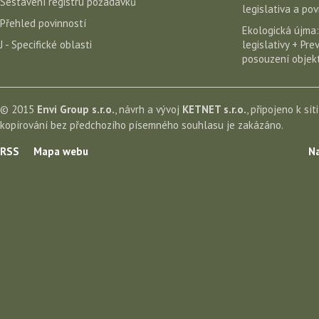
Sestavení registru požadavků
legislativa a po
Přehled povinností
Ekologická újma:
J - Specifické oblasti
legislativy + Pr
posouzení objekt
© 2015
Envi Group s.r.o.
, návrh a vývoj
KETNET s.r.o.
, připojeno k sít
kopírování bez předchozího písemného souhlasu je zakázáno.
RSS
Mapa webu
Na