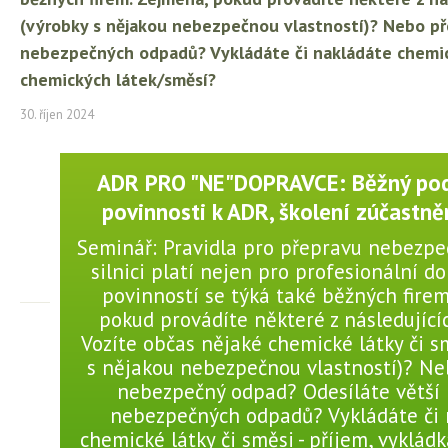
(výrobky s nějakou nebezpečnou vlastností)? Nebo p
nebezpečných odpadů? Vykládáte či nakládáte chemick
chemických látek/směsí?
30. říjen 2024
ADR PRO "NE"DOPRAVCE: Běžný pod
povinnosti k ADR, školení zúčastn
Seminář: Pravidla pro přepravu nebezpe
silnici platí nejen pro profesionální do
povinností se týká také běžných fire
pokud provádíte některé z následujícíc
Vozíte občas nějaké chemické látky či s
s nějakou nebezpečnou vlastností)? Ne
nebezpečný odpad? Odesíláte větší
nebezpečných odpadů? Vykládáte či 
chemické látky či směsi - příjem, vyklád