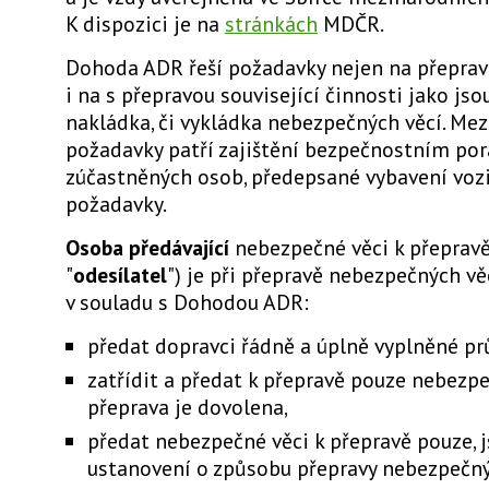
K dispozici je na
stránkách
MDČR.
Dohoda ADR řeší požadavky nejen na přepravu
i na s přepravou související činnosti jako jso
nakládka, či vykládka nebezpečných věcí. Mez
požadavky patří zajištění bezpečnostním por
zúčastněných osob, předepsané vybavení vozi
požadavky.
Osoba předávající
nebezpečné věci k přepravě
"
odesílatel
") je při přepravě nebezpečných v
v souladu s Dohodou ADR:
předat dopravci řádně a úplně vyplněné pr
zatřídit a předat k přepravě pouze nebezpeč
přeprava je dovolena,
předat nebezpečné věci k přepravě pouze, 
ustanovení o způsobu přepravy nebezpečný