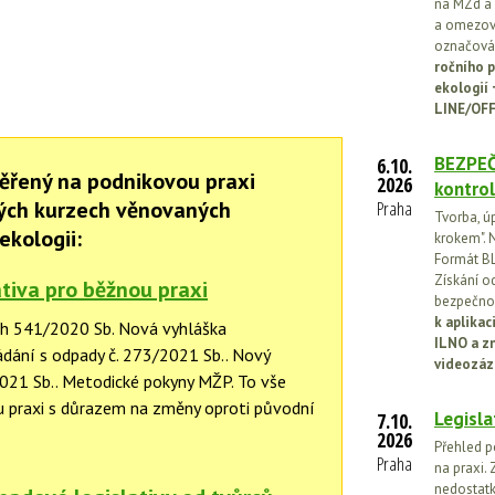
na MZd a 
a omezován
označován
ročního p
ekologií
LINE/OFF
BEZPEČ
6.10.
ěřený na podnikovou praxi
2026
kontrol
ných kurzech věnovaných
Praha
Tvorba, ú
ekologii:
krokem". N
Formát BL
Získání o
tiva pro běžnou praxi
bezpečnos
k aplika
h 541/2020 Sb. Nová vyhláška
ILNO a z
dání s odpady č. 273/2021 Sb.. Nový
videozáz
021 Sb.. Metodické pokyny MŽP. To vše
 praxi s důrazem na změny oproti původní
Legisla
7.10.
2026
Přehled p
Praha
na praxi. 
nedostatk