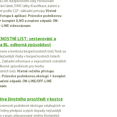
ECHA. Bezpečnostní listy. Povolování
í látek, SVHC látky. Klasifikace, balení a
í podle CLP - základní principy.
Včetně
řístupu k aplikaci: Průvodce podnikovou
 + komplet ILNO a značení odpadů. ON-
-LINE videozáznam.
NOSTNÍ LIST: sestavování a
a BL, odborná způsobilost
prava a kontrola bezpečnostních listů "krok za
ejčastější chyby v bezpečnostních listech.
. Základní informace o expozičních scénářích.
dborné způsobilosti pro tvorbu
tních listů.
Včetně ročního přístupu
ci: Průvodce podnikovou ekologií + komplet
načení odpadů. ON-LINE/OFF-LINE
nam.
tiva životního prostředí v kostce
ovinností podnikové ekologie vztahujících se
Změny předpisů a jejich dopady, nejčastější
y v praxi, připravované změny. Kompletní