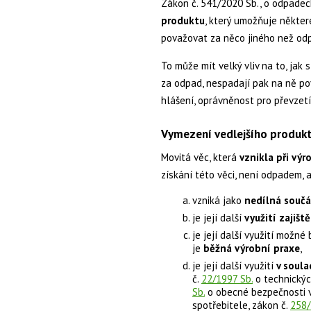
Zákon č. 541/2020 Sb., o odpade
produktu
, který umožňuje některé
považovat za něco jiného než odpa
To může mít velký vliv na to, jak
za odpad, nespadají pak na ně pov
hlášení, oprávněnost pro převzetí, 
Vymezení vedlejšího produkt
Movitá věc, která
vznikla při výr
získání této věci, není odpadem, 
vzniká jako
nedílná součá
je její další
využití zajišt
je její další využití možn
je
běžná výrobní praxe
,
je její další využití
v soula
č.
22/1997 Sb.
o technickýc
Sb.
o obecné bezpečnosti v
spotřebitele, zákon č.
258/