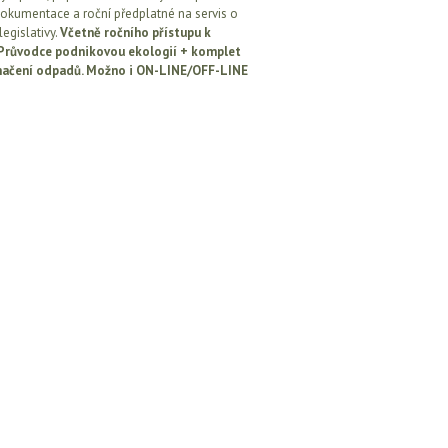
okumentace a roční předplatné na servis o
egislativy.
Včetně ročního přístupu k
: Průvodce podnikovou ekologií + komplet
načení odpadů. Možno i ON-LINE/OFF-LINE