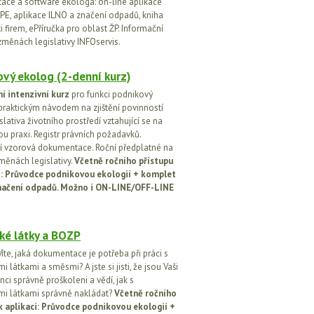
ce a software ekologa: on-line aplikace
PE, aplikace ILNO a značení odpadů, kniha
 firem, ePříručka pro oblast ŽP. Informační
změnách legislativy INFOservis.
vý ekolog (2-denní kurz)
í intenzivní kurz
pro funkci podnikový
praktickým návodem na zjištění povinností
islativa životního prostředí vztahující se na
u praxi. Registr právních požadavků.
 vzorová dokumentace. Roční předplatné na
změnách legislativy.
Včetně ročního přístupu
ci: Průvodce podnikovou ekologií + komplet
načení odpadů. Možno i ON-LINE/OFF-LINE
ké látky a BOZP
íte, jaká dokumentace je potřeba při práci s
 látkami a směsmi? A jste si jisti, že jsou Vaši
ci správně proškoleni a vědí, jak s
i látkami správně nakládat?
Včetně ročního
k aplikaci: Průvodce podnikovou ekologií +