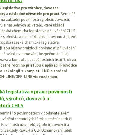
ostní list
legislativa pro výrobce, dovozce,
ory a následné uživatele pro praxi.
Seminář
na základní povinnosti výrobců, dovozců,
rů a následných uživatelů, které ukládá
i česká chemická legislativa při uvádění CHLS
rz s představením základních povinností, které
ropská i česká chemická legislativa.
i jsou řešeny praktické povinnosti při uvádění
značování, oznamování, bezpečnostní list).
prava a kontrola bezpečnostních listů "krok za
četně ročního přístupu k aplikaci: Průvodce
ou ekologií + komplet ILNO a značení
ON-LINE/OFF-LINE videozáznam.
á legislativa v praxi: povinnosti
lů, výrobců, dovozců a
utorů CHLS
seminář o povinnostech v dodavatelském
i uvádění chemických látek a směsí na trh či
 Povinnosti uživatelů, výrobců, dovozců a
orů. Základy REACH a CLP. Oznamování látek