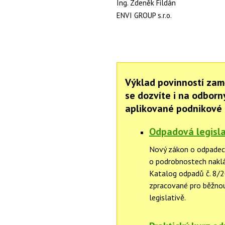
Ing. Zdeněk Fildán
ENVI GROUP s.r.o.
Výklad povinností zam
se dozvíte i na odbor
aplikované podnikové 
Odpadová legisla
Nový zákon o odpadec
o podrobnostech naklá
Katalog odpadů č. 8/2
zpracované pro běžnou
legislativě.