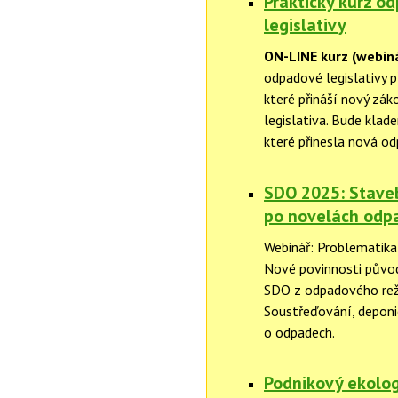
Praktický kurz od
legislativy
ON-LINE kurz (webin
odpadové legislativy 
které přináší nový zá
legislativa. Bude klad
které přinesla nová od
SDO 2025: Staveb
po novelách odpa
Webinář: Problematika
Nové povinnosti půvo
SDO z odpadového reži
Soustřeďování, deponie
o odpadech.
Podnikový ekolog