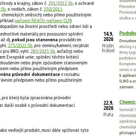
dokumenta
řírody a krajiny, zákon č.
201/2012 Sb.
o ochraně
Průvodce 
 Sb.
o vodách, zákon č.
350/2011
Povinnosti
a chemických směsích) nebo přímo použitelnými
služba o 
příklad
nařízení REACH
,
nařízení CLP
)
dopadům na životní prostředí nebo zdraví lidí a
Podniko
14.9.
jednotlivé materiály pro posouzení splnění
2026
až d),
pokud jsou stanovena
prováděcím
Dvoudenn
Hradec
yhl.
273/2021 Sb.
pro zeminu/kamení, recyklát
ekolog s 
Králové
í pro BRO, vyhl.
283/2023 Sb.
asfalty) nebo
firmy. Leg
m Evropské unie; splnění těchto kritérií
podnikovo
 zkoušením nebo jiným způsobem stanoveným
Kompletní
isem nebo přímo použitelným předpisem
servis o 
ována průvodní dokumentace
v rozsahu
k aplika
ávním předpisem nebo přímo použitelným
ILNO a z
záznam.
, pro který byla zpracována průvodní
Chemic
22.9.
at další osobě s průvodní dokumentací.
2026
Seminář: V
Praha
chemickými
zaměstnan
chemickým
ako vedlejší produkt, musí dále splňovat tyto
přístupu 