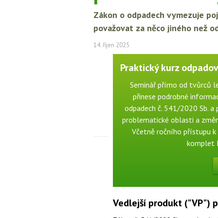
Zákon o odpadech vymezuje poje
považovat za něco jiného než o
14. říjen 2025
Praktický kurz odpadové
Seminář přímo od tvůrců le
přinese podrobné informac
odpadech č. 541/2020 Sb. a p
problematické oblasti a změny
Včetně ročního přístupu k 
komplet 
Vedlejší produkt ("VP")