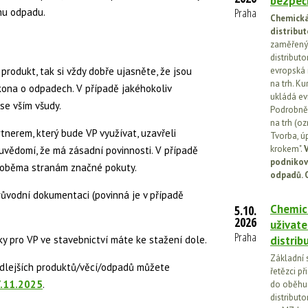
bezpečn
Praha
mu odpadu.
Chemická 
distribut
zaměřený 
distributo
produkt, tak si vždy dobře ujasněte, že jsou
evropská 
na trh. Ku
ona o odpadech. V případě jakéhokoliv
ukládá ev
se vším všudy.
Podrobněj
na trh (o
tnerem, který bude VP využívat, uzavřeli
Tvorba, ú
krokem".
V
uvědomí, že má zásadní povinnosti. V případě
podnikov
 oběma stranám značné pokuty.
odpadů. 
ůvodní dokumentaci (povinná je v případě
Chemick
5.10.
2026
uživate
Praha
y pro VP ve stavebnictví máte ke stažení dole.
distrib
Základní 
edlejších produktů/věcí/odpadů můžete
řetězci př
7.11.2025
.
do oběhu.
distribut