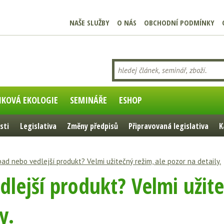
NAŠE SLUŽBY
O NÁS
OBCHODNÍ PODMÍNKY
IKOVÁ EKOLOGIE
SEMINÁŘE
ESHOP
sti
Legislativa
Změny předpisů
Připravovaná legislativa
K
ad nebo vedlejší produkt? Velmi užitečný režim, ale pozor na detaily.
lejší produkt? Velmi užite
y.