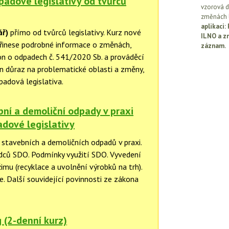
padové legislativy od tvůrců
vzorová d
změnách l
aplikaci
ář)
přímo od tvůrců legislativy. Kurz nové
ILNO a z
přinese podrobné informace o změnách,
záznam.
kon o odpadech č. 541/2020 Sb. a prováděcí
en důraz na problematické oblasti a změny,
padová legislativa.
ní a demoliční odpady v praxi
dové legislativy
 stavebních a demoličních odpadů v praxi.
dců SDO. Podmínky využití SDO. Vyvedení
mu (recyklace a uvolnění výrobků na trh).
. Další souvidející povinnosti ze zákona
 (2-denní kurz)