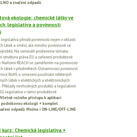
ILNO a značení odpadů.
ová ekologie: chemické látky ve
ch, legislativa a povinnosti
ů
egislativa přináší povinnosti nejen v oblasti
h látek a směsí, ale mnoho povinností se
 výrobků. Na semináři probereme témata:
vní struktura práva EU a zařazení produktové
vy. Nařízení REACH se zaměřením na povinnosti
h látek v předmětech. Oznamovací povinnost
rnice RoHS o omezení používání některých
ých látek v elektrických a elektronických
h. Příklady neshodných produktů a legislativní
SG legislativa v rámci produktové
Včetně ročního přístupu k aplikaci:
 podnikovou ekologií + komplet
načení odpadů. Možno i ON-LINE/OFF-LINE
 kurz: Chemická legislativa +