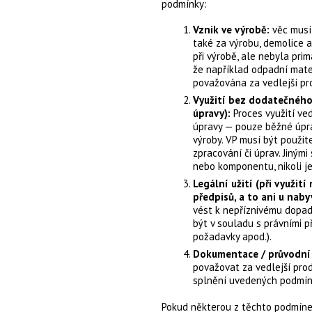
podmínky:
Vznik ve výrobě:
věc musí
také za výrobu, demolice a
při výrobě, ale nebyla pri
že například odpadní mater
považována za vedlejší pro
Využití bez dodatečného
úpravy):
Proces využití v
úpravy — pouze běžné úpra
výroby. VP musí být použit
zpracování či úprav. Jinými
nebo komponentu, nikoli j
Legální užití (při využit
předpisů, a to ani u nab
vést k nepříznivému dopadu
být v souladu s právními př
požadavky apod.).
Dokumentace / průvodn
považovat za vedlejší pro
splnění uvedených podmín
Pokud některou z těchto podmínek