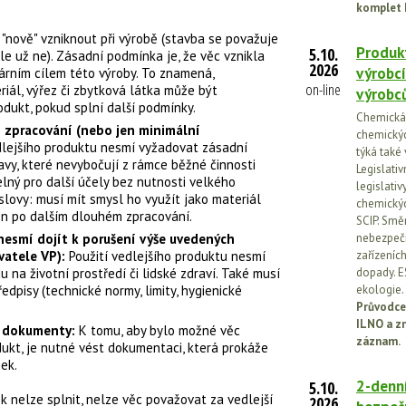
komplet 
 "nově" vzniknout při výrobě (stavba se považuje
Produkt
5.10.
le už ne). Zásadní podmínka je, že věc vznikla
2026
výrobcí
márním cílem této výroby. To znamená,
on-line
iál, výřez či zbytková látka může být
výrobc
dukt, pokud splní další podmínky.
Chemická l
 zpracování (nebo jen minimální
chemickýc
edlejšího produktu nesmí vyžadovat zásadní
týká také
vy, které nevybočují z rámce běžné činnosti
Legislati
elný pro další účely bez nutnosti velkého
legislati
 slovy: musí mít smysl ho využít jako materiál
chemickýc
en po dalším dlouhém zpracování.
SCIP. Smě
í nesmí dojít k porušení výše uvedených
nebezpečn
yvatele VP):
Použití vedlejšího produktu nesmí
zařízeníc
 na životní prostředí či lidské zdraví. Také musí
dopady. E
edpisy (technické normy, limity, hygienické
ekologie.
Průvodce
ILNO a z
í dokumenty:
K tomu, aby bylo možné věc
záznam.
dukt, je nutné vést dokumentaci, která prokáže
ek.
2-denní
5.10.
 nelze splnit, nelze věc považovat za vedlejší
2026