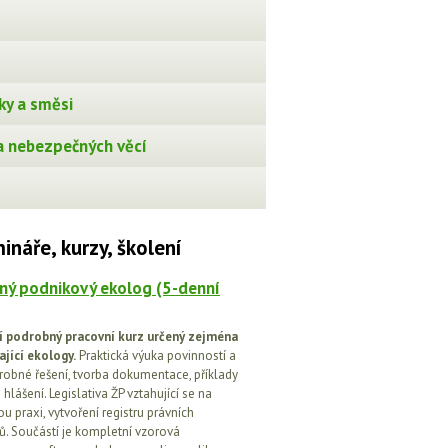
ky a směsi
 nebezpečných věcí
ináře, kurzy, školení
ný podnikový ekolog (5-denní
í podrobný pracovní kurz určený zejména
ající ekology.
Praktická výuka povinností a
drobné řešení, tvorba dokumentace, příklady
 hlášení. Legislativa ŽP vztahující se na
u praxi, vytvoření registru právních
. Součástí je kompletní vzorová