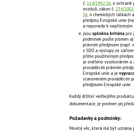
č.
114/1992 Sb.
o ochraně p
ovzduší, zákon č.
254/2001
Sb.
o chemických látkách 
předpisy Evropské unie (na
a nepovede k nepříznivým 
jsou
splněna kritéria
pro 
podmínek podle písmen a) 
právním předpisem (např. v
z SDO a výstupy ze zařízen
přímo použitelným předpise
je ověřeno vzorkováním a
prováděcím právním předp
Evropské unie a je
vyprac
stanoveném prováděcím pr
předpisem Evropské unie.
Každý držitel vedlejšího produktu
dokumentace, je povinen jej před
Požadavky a podmínky:
Movitá věc, která má být uznána j