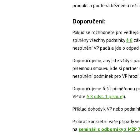
produkt a podléhá běžnému reži
Doporučení:
Pokud se rozhodnete pro vedlejší 
splněny všechny podmínky
§ 8
zák
nesplnění VP padá a jde o odpad 
Doporučujeme, aby jste vždy s par
písemnou smouvu, kde si partner 
nesplnění podmínek pro VP hrozí
Doporučujeme řešit přiměřenou pr
VP dle
§ 8 odst. 1 písm. e)
).
Příklad dohody k VP nebo podmínk
Probrat konkrétní vaše případy v
na
semináři s odborníky z MŽP 