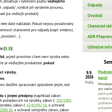
ch, obsahuje i vymezení pojmu
vedlejšího
Odpady
 „odpady“, vzniklé při výrobním procesu,
d (za vedlejší produkt).
Ovzduší
 s nimi dále nakládat. Pokud nejsou považovány
Chemické lát
innosti stanovené pro odpady (např. evidenci,
povolení ...).
ADR Přeprava
Užitečné info
u (
§ 8
):
obě
, jejímž prvotním cílem není výroba nebo
Sem
ale je vedlejším produktem,
pokud
Podrob
9.9.
st výroby
,
2026
kurz)
ěno
,
Praha
Pětidenn
é bez dalšího zpracování způsobem jiným, než
pro začín
jejich po
du s jinými předpisy
(například zákon
evidencí a
h požadavcích na výrobky, zákon č.
102/2001
podnikovo
ýrobků, zákon č.
634/1992 Sb.
o ochraně
požadavků
2000 Sb.
o ochraně veřejného zdraví, zákon