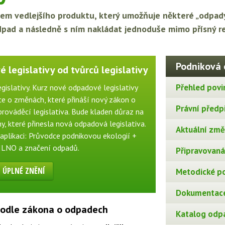
m vedlejšího produktu, který umožňuje některé „odpady“
dpad a následně s ním nakládat jednoduše mimo přísný r
Podniková 
 legislativy od tvůrců legislativy
Přehled povi
gislativy. Kurz nové odpadové legislativy
e o změnách, které přináší nový zákon o
Právní předp
rováděcí legislativa. Bude kladen důraz na
, které přinesla nová odpadová legislativa.
Aktuální změn
aplikaci: Průvodce podnikovou ekologií +
ILNO a značení odpadů.
Připravovaná 
ÚPLNÉ ZNĚNÍ
Metodické p
Dokumentace
 podle zákona o odpadech
Katalog odp