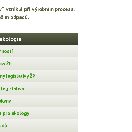
, vzniklé při výrobním procesu,
ežim odpadů.
ekologie
nností
isy ŽP
y legislativy ŽP
legislativa
okyny
 pro ekology
adů