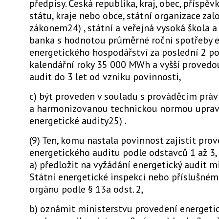
předpisy. Česká republika, kraj, obec, příspě
státu, kraje nebo obce, státní organizace zal
zákonem24) , státní a veřejná vysoká škola a
banka s hodnotou průměrné roční spotřeby 
energetického hospodářství za poslední 2 po
kalendářní roky 35 000 MWh a vyšší provedo
audit do 3 let od vzniku povinnosti,
c) být proveden v souladu s prováděcím prá
a harmonizovanou technickou normou uprav
energetické audity25) .
(9) Ten, komu nastala povinnost zajistit pro
energetického auditu podle odstavců 1 až 3,
a) předložit na vyžádání energetický audit m
Státní energetické inspekci nebo příslušné
orgánu podle § 13a odst. 2,
b) oznámit ministerstvu provedení energeti