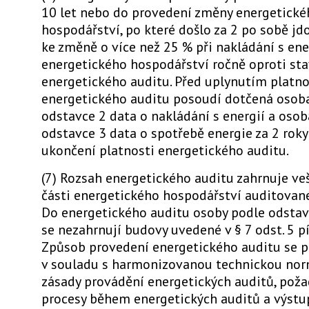
10 let nebo do provedení změny energetické
hospodářství, po které došlo za 2 po sobě jd
ke změně o více než 25 % při nakládání s ene
energetického hospodářství ročně oproti sta
energetického auditu. Před uplynutím platno
energetického auditu posoudí dotčená osob
odstavce 2 data o nakládání s energií a oso
odstavce 3 data o spotřebě energie za 2 roky
ukončení platnosti energetického auditu.
(7) Rozsah energetického auditu zahrnuje ve
části energetického hospodářství auditované
Do energetického auditu osoby podle odstav
se nezahrnují budovy uvedené v § 7 odst. 5 pís
Způsob provedení energetického auditu se p
v souladu s harmonizovanou technickou nor
zásady provádění energetických auditů, pož
procesy během energetických auditů a výstu