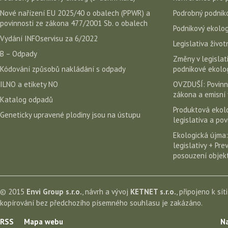
Nové nařízení EU 2025/40 o obalech (PPWR) a
Podrobný podniko
povinnosti ze zákona 477/2001 Sb. o obalech
Podnikový ekolog
Vydání INFOservisu za 6/2022
Legislativa život
B – Odpady
Změny v legislati
Kódování způsobů nakládání s odpady
podnikové ekolog
ILNO a etikety NO
OVZDUŠÍ: Povinn
zákona a emisní 
Katalog odpadů
Produktová ekolo
Geneticky upravené plodiny jsou na ústupu
legislativa a po
Ekologická újma:
legislativy + Pr
posouzení objekt
© 2015
Envi Group s.r.o.
, návrh a vývoj
KETNET s.r.o.
, připojeno k sít
kopírování bez předchozího písemného souhlasu je zakázáno.
RSS
Mapa webu
Na