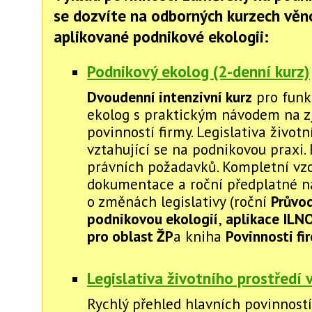
se dozvíte na odborných kurzech vě
aplikované podnikové ekologii:
Podnikový ekolog (2-denní kurz)
Dvoudenní intenzivní kurz
pro funk
ekolog s praktickým návodem na zj
povinností firmy. Legislativa životn
vztahující se na podnikovou praxi. 
právních požadavků. Kompletní vz
dokumentace a roční předplatné na
o změnách legislativy (roční
Průvo
podnikovou ekologií
,
aplikace ILN
pro oblast ŽP
a kniha
Povinnosti fi
Legislativa životního prostředí 
Rychlý přehled hlavních povinností