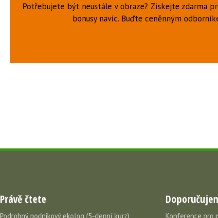
Potřebujete být neustále v obraze? Získejte zdarma p
bonusy navíc. Buďte ceněnným odborní
Právě čtete
Doporučuje
Podrobný podnikový ekolog (5-denní kurz)
Konference pro 