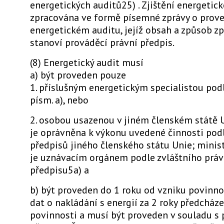
energetických auditů25) . Zjištění energetic
zpracována ve formě písemné zprávy o pro
energetickém auditu, jejíž obsah a způsob z
stanoví prováděcí právní předpis.
(8) Energetický audit musí
a) být proveden pouze
1. příslušným energetickým specialistou podl
písm. a), nebo
2. osobou usazenou v jiném členském státě 
je oprávněna k výkonu uvedené činnosti pod
předpisů jiného členského státu Unie; minis
je uznávacím orgánem podle zvláštního prá
předpisu5a) a
b) být proveden do 1 roku od vzniku povinno
dat o nakládání s energií za 2 roky předcháze
povinnosti a musí být proveden v souladu s