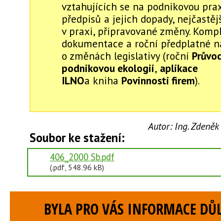
vztahujících se na podnikovou pra
předpisů a jejich dopady, nejčastěj
v praxi, připravované změny. Komp
dokumentace a roční předplatné na
o změnách legislativy (roční
Průvo
podnikovou ekologií
,
aplikace
ILNO
a kniha
Povinnosti firem
).
Autor:
Ing. Zdeněk
Soubor ke stažení:
406_2000 Sb.pdf
(.pdf, 548.96 kB)
BYLA PRO VÁS INFORMACE DŮL