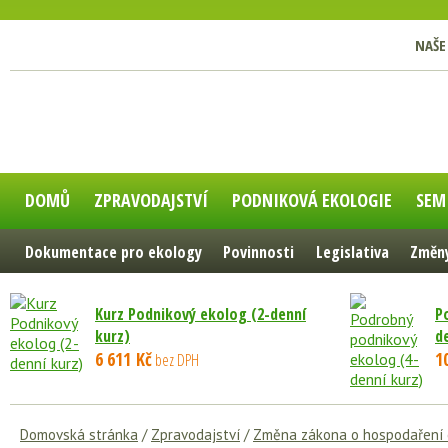
NAŠE
DOMŮ
ZPRAVODAJSTVÍ
PODNIKOVÁ EKOLOGIE
SEM
Dokumentace pro ekology
Povinnosti
Legislativa
Změny
Kurz Podnikový ekolog (2-denní
P
kurz)
d
6 611 Kč
1
bez DPH
Domovská stránka
/
Zpravodajství
/
Změna zákona o hospodaření en