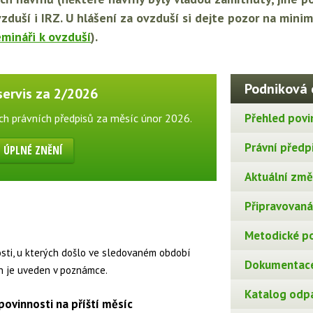
uší i IRZ. U hlášení za ovzduší si dejte pozor na minimá
emináři k ovzduší
).
Podniková 
servis za 2/2026
Přehled povi
ch právních předpisů za měsíc únor 2026.
Právní předp
ÚPLNÉ ZNĚNÍ
Aktuální změn
Připravovaná 
Metodické p
osti, u kterých došlo ve sledovaném období
Dokumentace
n je uveden v poznámce.
Katalog odp
ovinnosti na příští měsíc