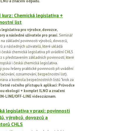
ILNO a značení odpadů.
 kurz: Chemická legislativa +
ostní list
legislativa pro výrobce, dovozce,
ory a následné uživatele pro praxi.
Seminář
na základní povinnosti výrobců, dovozců,
rů a následných uživatelů, které ukládá
i česká chemická legislativa při uvádění CHLS
rz s představením základních povinností, které
ropská i česká chemická legislativa.
i jsou řešeny praktické povinnosti při uvádění
značování, oznamování, bezpečnostní list).
prava a kontrola bezpečnostních listů "krok za
četně ročního přístupu k aplikaci: Průvodce
ou ekologií + komplet ILNO a značení
ON-LINE/OFF-LINE videozáznam.
á legislativa v praxi: povinnosti
lů, výrobců, dovozců a
utorů CHLS