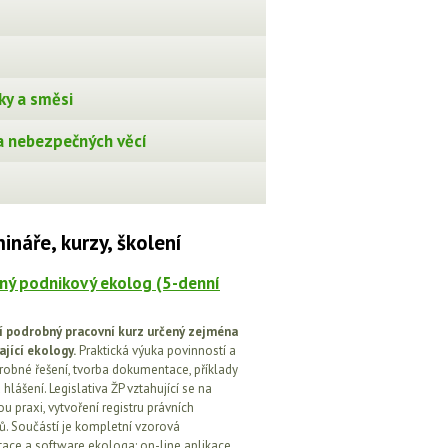
ky a směsi
 nebezpečných věcí
ináře, kurzy, školení
ný podnikový ekolog (5-denní
í podrobný pracovní kurz určený zejména
ající ekology.
Praktická výuka povinností a
drobné řešení, tvorba dokumentace, příklady
 hlášení. Legislativa ŽP vztahující se na
u praxi, vytvoření registru právních
. Součástí je kompletní vzorová
ce a software ekologa: on-line aplikace