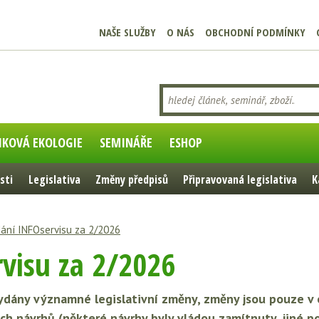
NAŠE SLUŽBY
O NÁS
OBCHODNÍ PODMÍNKY
IKOVÁ EKOLOGIE
SEMINÁŘE
ESHOP
sti
Legislativa
Změny předpisů
Připravovaná legislativa
K
ání INFOservisu za 2/2026
visu za 2/2026
ány významné legislativní změny, změny jsou pouze v ob
ích návrhů (některé návrhy byly vládou zamítnuty, jiné p