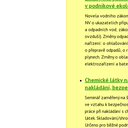
v podnikové ekol
Novela vodního zákona.
NV o ukazatelích příp
a odpadních vod; záko
ovzduší). Změny odpad
nařízení: o ohlašování
o přepravě odpadů, o 
plynech. Změny o oblas
elektrozařízení a bate
Chemické látky na
nakládání, bezpe
Seminář zaměřený na š
ve vztahu k bezpečnost
práce při nakládání s 
látek. Skladování/shr
Určeno pro běžné podnik