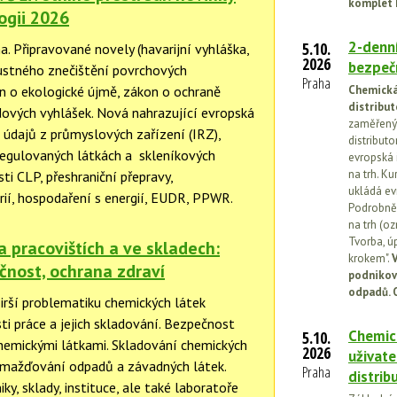
komplet 
ogii 2026
2-denní
5.10.
 Připravované novely (havarijní vyhláška,
2026
bezpečn
ustného znečištění povrchových
Praha
n o ekologické újmě, zákon o ochraně
Chemická 
distribut
ových vyhlášek. Nová nahrazující evropská
zaměřený 
 údajů z průmyslových zařízení (IRZ),
distributo
regulovaných látkách a skleníkových
evropská 
na trh. Ku
ti CLP, přeshraniční přepravy,
ukládá ev
rií, hospodaření s energií, EUDR, PPWR.
Podrobněj
na trh (o
Tvorba, ú
 pracovištích a ve skladech:
krokem".
V
čnost, ochrana zdraví
podnikov
odpadů. 
irší problematiku chemických látek
i práce a jejich skladování. Bezpečnost
Chemick
5.10.
chemickými látkami. Skladování chemických
2026
uživate
omažďování odpadů a závadných látek.
Praha
distrib
y, sklady, instituce, ale také laboratoře