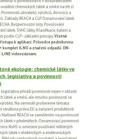
seminář o povinnostech v dodavatelském
i uvádění chemických látek a směsí na trh či
 Povinnosti uživatelů, výrobců, dovozců a
orů. Základy REACH a CLP. Oznamování látek
ECHA. Bezpečnostní listy. Povolování
í látek, SVHC látky. Klasifikace, balení a
í podle CLP - základní principy.
Včetně
řístupu k aplikaci: Průvodce podnikovou
 + komplet ILNO a značení odpadů. ON-
-LINE videozáznam.
ová ekologie: chemické látky ve
ch, legislativa a povinnosti
ů
egislativa přináší povinnosti nejen v oblasti
h látek a směsí, ale mnoho povinností se
 výrobků. Na semináři probereme témata:
vní struktura práva EU a zařazení produktové
vy. Nařízení REACH se zaměřením na povinnosti
h látek v předmětech. Oznamovací povinnost
rnice RoHS o omezení používání některých
ých látek v elektrických a elektronických
h. Příklady neshodných produktů a legislativní