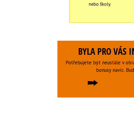
nebo školy.
BYLA PRO VÁS 
Potřebujete být neustále v obr
bonusy navíc. B