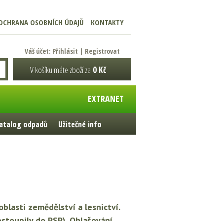
OCHRANA OSOBNÍCH ÚDAJŮ
KONTAKTY
Váš účet:
Přihlásit
|
Registrovat
V košíku máte zboží za
0 Kč
EXTRANET
atalog odpadů
Užitečné info
lasti zemědělství a lesnictví.
ostoupily do PSP). Ohlašování