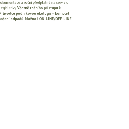
okumentace a roční předplatné na servis o
egislativy.
Včetně ročního přístupu k
: Průvodce podnikovou ekologií + komplet
načení odpadů. Možno i ON-LINE/OFF-LINE