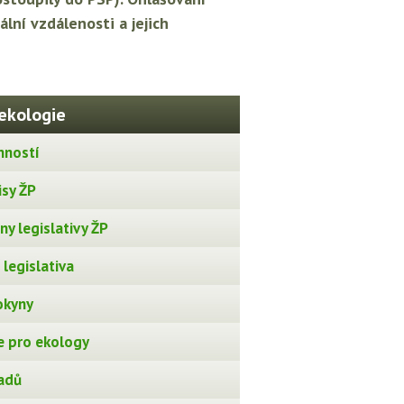
lní vzdálenosti a jejich
ekologie
nností
isy ŽP
y legislativy ŽP
legislativa
okyny
 pro ekology
adů