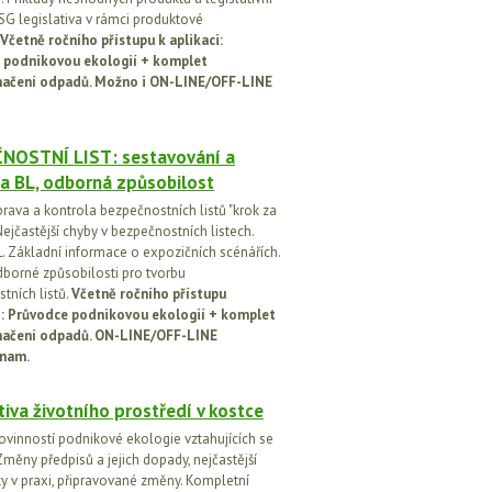
SG legislativa v rámci produktové
Včetně ročního přístupu k aplikaci:
 podnikovou ekologií + komplet
načení odpadů. Možno i ON-LINE/OFF-LINE
NOSTNÍ LIST: sestavování a
a BL, odborná způsobilost
prava a kontrola bezpečnostních listů "krok za
ejčastější chyby v bezpečnostních listech.
. Základní informace o expozičních scénářích.
dborné způsobilosti pro tvorbu
tních listů.
Včetně ročního přístupu
ci: Průvodce podnikovou ekologií + komplet
načení odpadů. ON-LINE/OFF-LINE
nam.
tiva životního prostředí v kostce
ovinností podnikové ekologie vztahujících se
Změny předpisů a jejich dopady, nejčastější
y v praxi, připravované změny. Kompletní