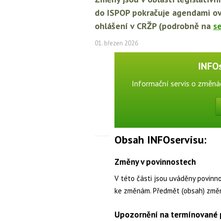
do ISPOP pokračuje agendami ovzd
ohlášení v CRŽP (podrobně na
s
01. březen 2026
INFO
Informační servis o změná
Obsah INFOservisu:
Změny v povinnostech
V této části jsou uváděny povinn
ke změnám. Předmět (obsah) změ
Upozornění na termínované p