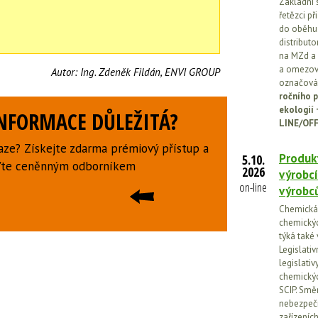
Základní 
řetězci př
do oběhu.
distribut
na MZd a 
a omezován
Autor:
Ing. Zdeněk Fildán, ENVI GROUP
označován
ročního p
ekologií
INFORMACE DŮLEŽITÁ?
LINE/OFF
aze? Získejte zdarma prémiový přístup a
Produkt
5.10.
uďte ceněnným odborníkem
2026
výrobcí
on-line
výrobc
Chemická l
chemickýc
týká také
Legislati
legislati
chemickýc
SCIP. Smě
nebezpečn
zařízeníc