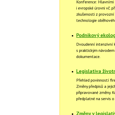
Konference: Hlavními t
i evropské úrovni vč. p
zkušenosti z provozní 
technologie oběhovéh
Podnikový ekolog
Dvoudenní intenzivní 
s praktickým návodem 
dokumentace.
Legislativa život
Přehled povinností fir
Změny předpisů a jejic
připravované změny. 
předplatné na servis o
Změny v legislati