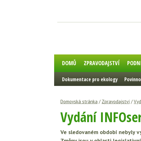
DOMŮ
ZPRAVODAJSTVÍ
PODN
Dokumentace pro ekology
Povinno
Domovská stránka
/
Zpravodajství
/
Vyd
Vydání INFOser
Ve sledovaném období nebyly vyd
Změny jsou v oblasti legislativn