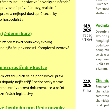
ématy jsou legislativní novinky na národní
Průvodce 
řipravované právní úpravy, praktické
Povinnosti
praxe a nejlepší dostupné techniky,
služba o 
o hospodářství.
Podniko
14.9.
2026
Dvoudenn
 (2-denní kurz)
Hradec
ekolog s 
Králové
firmy. Leg
kurz pro funkci podnikový ekolog
podnikovo
na zjištění povinností. Kompletní vzorová
Kompletní
servis o 
k aplika
ILNO a z
ního prostředí v kostce
záznam.
em vztahujících se na podnikovou praxi.
Chemic
22.9.
h dopady, nejčastější nedostatky v praxi,
2026
Seminář: V
Kompletní vzorová dokumentace a roční
Praha
chemickými
 změnách legislativy.
zaměstnan
chemickým
přístupu 
vě životního prostředí: novinky