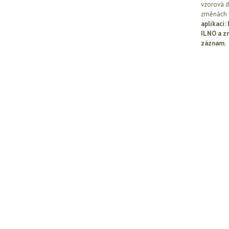
vzorová d
změnách l
aplikaci
ILNO a z
záznam.