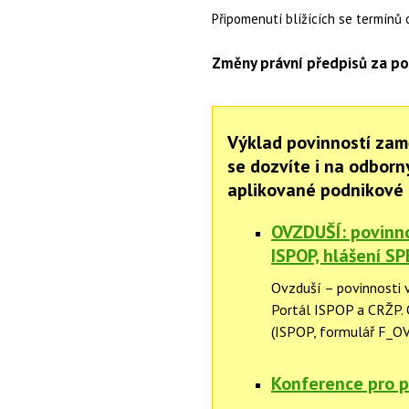
Připomenutí blížících se termínů 
Změny právní předpisů za po
Výklad povinností zam
se dozvíte i na odbor
aplikované podnikové 
OVZDUŠÍ: povinnos
ISPOP, hlášení SP
Ovzduší – povinnosti v
Portál ISPOP a CRŽP.
(ISPOP, formulář F_OV
Konference pro p