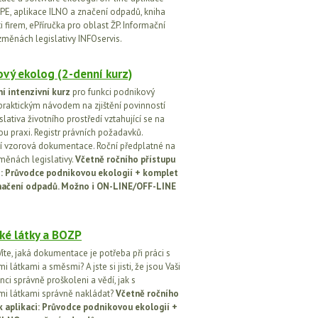
PE, aplikace ILNO a značení odpadů, kniha
 firem, ePříručka pro oblast ŽP. Informační
změnách legislativy INFOservis.
vý ekolog (2-denní kurz)
í intenzivní kurz
pro funkci podnikový
praktickým návodem na zjištění povinností
islativa životního prostředí vztahující se na
u praxi. Registr právních požadavků.
 vzorová dokumentace. Roční předplatné na
změnách legislativy.
Včetně ročního přístupu
ci: Průvodce podnikovou ekologií + komplet
načení odpadů. Možno i ON-LINE/OFF-LINE
ké látky a BOZP
íte, jaká dokumentace je potřeba při práci s
 látkami a směsmi? A jste si jisti, že jsou Vaši
ci správně proškoleni a vědí, jak s
i látkami správně nakládat?
Včetně ročního
k aplikaci: Průvodce podnikovou ekologií +