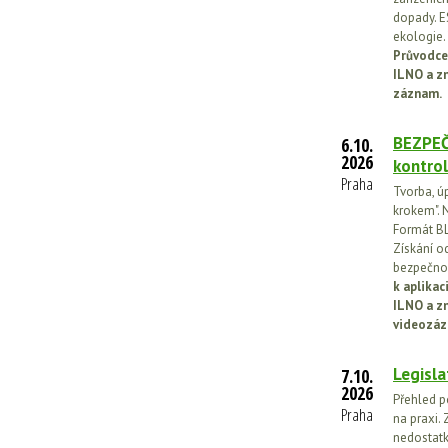
dopady. E
ekologie.
Průvodce
ILNO a z
záznam.
BEZPEČ
6.10.
2026
kontrol
Praha
Tvorba, ú
krokem". N
Formát BL
Získání o
bezpečnos
k aplika
ILNO a z
videozáz
Legisla
7.10.
2026
Přehled p
Praha
na praxi. 
nedostatk