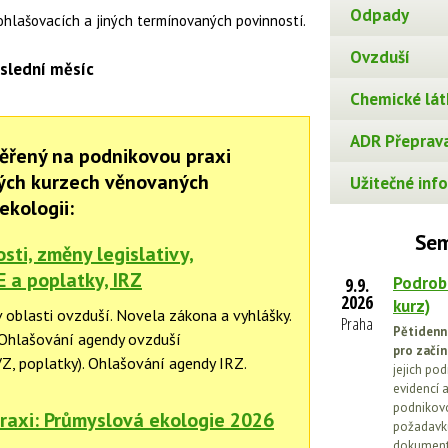
Odpady
ohlašovacích a jiných termínovaných povinností.
Ovzduší
slední měsíc
Chemické lát
ADR Přeprava
ěřený na podnikovou praxi
ných kurzech věnovaných
Užitečné info
ekologii:
Sem
ti, změny legislativy,
E a poplatky, IRZ
Podrob
9.9.
2026
kurz)
 oblasti ovzduší. Novela zákona a vyhlášky.
Praha
Pětidenn
 Ohlašování agendy ovzduší
pro začín
Z, poplatky). Ohlašování agendy IRZ.
jejich po
evidencí a
podnikovo
raxi: Průmyslová ekologie 2026
požadavků
dokumenta