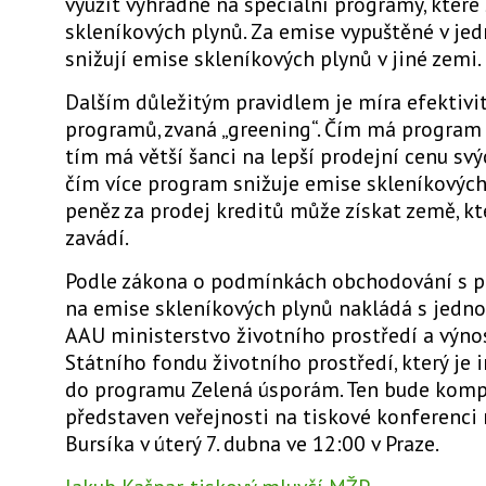
využít výhradně na speciální programy, které
skleníkových plynů. Za emise vypuštěné v jed
snižují emise skleníkových plynů v jiné zemi.
Dalším důležitým pravidlem je míra efektivi
programů, zvaná „greening“. Čím má program v
tím má větší šanci na lepší prodejní cenu svý
čím více program snižuje emise skleníkových 
peněz za prodej kreditů může získat země, k
zavádí.
Podle zákona o podmínkách obchodování s 
na emise skleníkových plynů nakládá s jedn
AAU ministerstvo životního prostředí a výno
Státního fondu životního prostředí, který je 
do programu Zelená úsporám. Ten bude komp
představen veřejnosti na tiskové konferenci
Bursíka v úterý 7. dubna ve 12:00 v Praze.