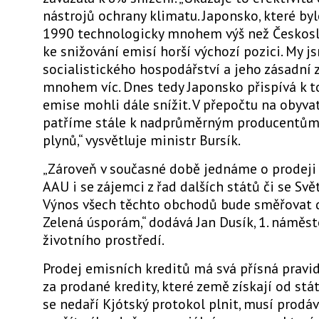
nástrojů ochrany klimatu. Japonsko, které byl
1990 technologicky mnohem výš než Českosl
ke snižování emisí horší výchozí pozici. My 
socialistického hospodářství a jeho zásadní 
mnohem víc. Dnes tedy Japonsko přispívá k 
emise mohli dále snížit. V přepočtu na obyvat
patříme stále k nadprůměrným producentům
plynů,“ vysvětluje ministr Bursík.
„Zároveň v současné době jednáme o prodeji
AAU i se zájemci z řad dalších států či se Sv
Výnos všech těchto obchodů bude směřovat
Zelená úsporám,“ dodává Jan Dusík, 1. náměst
životního prostředí.
Prodej emisních kreditů má svá přísná pravid
za prodané kredity, které země získají od stá
se nedaří Kjótský protokol plnit, musí prodá