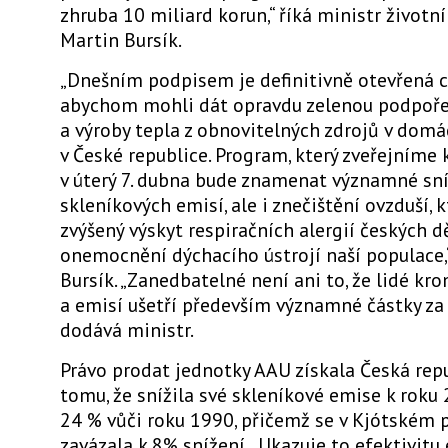
zhruba 10 miliard korun,“ říká ministr životn
Martin Bursík.
„Dnešním podpisem je definitivně otevřená c
abychom mohli dát opravdu zelenou podpoře
a výroby tepla z obnovitelných zdrojů v dom
v České republice. Program, který zveřejníme
v úterý 7. dubna bude znamenat významné sn
skleníkových emisí, ale i znečištění ovzduší,
zvýšený výskyt respiračních alergií českých dě
onemocnění dýchacího ústrojí naší populace,“
Bursík. „Zanedbatelné není ani to, že lidé kr
a emisí ušetří především významné částky za 
dodává ministr.
Právo prodat jednotky AAU získala Česká repu
tomu, že snížila své skleníkové emise k roku
24 % vůči roku 1990, přičemž se v Kjótském 
zavázala k 8% snížení. „Ukazuje to efektivit