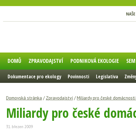
NAŠE
DOMŮ
ZPRAVODAJSTVÍ
PODNIKOVÁ EKOLOGIE
SEM
Dokumentace pro ekology
Povinnosti
Legislativa
Změny
Domovská stránka
/
Zpravodajství
/
Miliardy pro české domácnosti 
Miliardy pro české domácn
31. březen 2009