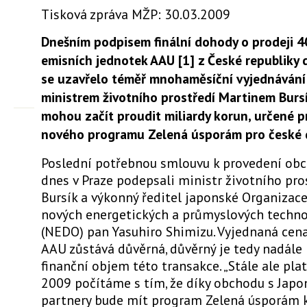
Tisková zpráva MŽP: 30.03.2009
Dnešním podpisem finální dohody o prodeji 4
emisních jednotek AAU [1] z České republiky
se uzavřelo téměř mnohaměsíční vyjednávání
ministrem životního prostředí Martinem Burs
mohou začít proudit miliardy korun, určené p
nového programu Zelená úsporám pro české 
Poslední potřebnou smlouvu k provedení obc
dnes v Praze podepsali ministr životního pro
Bursík a výkonný ředitel japonské Organizace
nových energetických a průmyslových techno
(NEDO) pan Yasuhiro Shimizu. Vyjednaná cen
AAU zůstává důvěrná, důvěrný je tedy nadále 
finanční objem této transakce. „Stále ale platí
2009 počítáme s tím, že díky obchodu s Jap
partnery bude mít program Zelená úsporám k