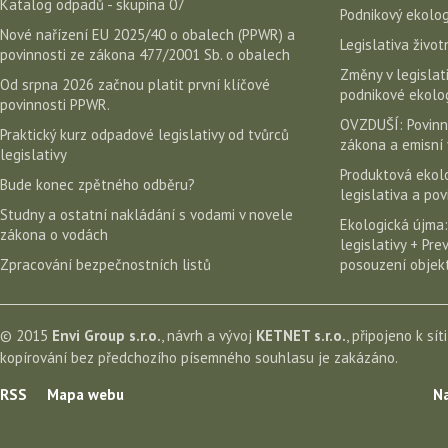
Katalog odpadů - skupina 07
Podnikový ekolog
Nové nařízení EU 2025/40 o obalech (PPWR) a
Legislativa život
povinnosti ze zákona 477/2001 Sb. o obalech
Změny v legislati
Od srpna 2026 začnou platit první klíčové
podnikové ekolog
povinnosti PPWR.
OVZDUŠÍ: Povinn
Praktický kurz odpadové legislativy od tvůrců
zákona a emisní 
legislativy
Produktová ekolo
Bude konec zpětného odběru?
legislativa a po
Studny a ostatní nakládání s vodami v novele
Ekologická újma:
zákona o vodách
legislativy + Pr
Zpracování bezpečnostních listů
posouzení objekt
© 2015
Envi Group s.r.o.
, návrh a vývoj
KETNET s.r.o.
, připojeno k sít
kopírování bez předchozího písemného souhlasu je zakázáno.
RSS
Mapa webu
Na