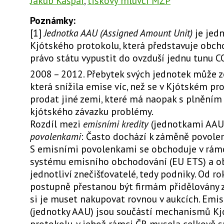
Jakub Kašpar
,
tiskový mluvčí MŽP
Poznámky:
[1]
Jednotka AAU (Assigned Amount Unit)
je jedn
Kjótského protokolu, která představuje obc
právo státu vypustit do ovzduší jednu tunu C
2008 – 2012. Přebytek svých jednotek může 
která snížila emise víc, než se v Kjótském pr
prodat jiné zemi, které má naopak s plněním
kjótského závazku problémy.
Rozdíl mezi
emisními kredity
(jednotkami AAU
povolenkami
: Často dochází k záměně povolene
S emisními povolenkami se obchoduje v rám
systému emisního obchodování (EU ETS) a ob
jednotliví znečišťovatelé, tedy podniky. Od r
postupně přestanou být firmám přidělovány
si je muset nakupovat rovnou v aukcích. Emis
(jednotky AAU) jsou součástí mechanismů K
protokolu, v jehož rámci ČR musela celkově s