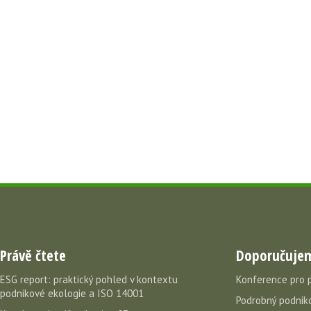
Právě čtete
Doporučuje
ESG report: praktický pohled v kontextu
Konference pro 
podnikové ekologie a ISO 14001
Podrobný podniko