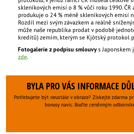
skleníkových emisí o 8 % vůči roku 1990. ČR 
produkuje o 24 % méně skleníkových emisí ne
Rozdíl mezi svým závazkem a reálně snížen
může naše republika prodat v podobě jednot
kreditů) zemím, kterým se Kjótský protokol p
Fotogalerie z podpisu smlouvy
s Japonskem je
zde
.
BYLA PRO VÁS INFORMACE DŮL
Potřebujete být neustále v obraze? Získejte zdarma p
bonusy navíc. Buďte ceněnným odborní