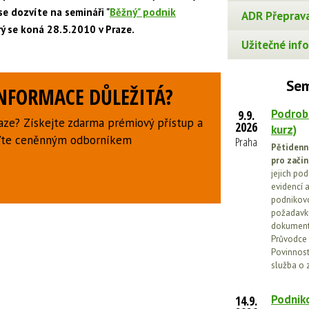
se dozvíte na semináři "
Běžný" podnik
ADR Přeprava
rý se koná 28.5.2010 v Praze.
Užitečné info
Sem
INFORMACE DŮLEŽITÁ?
Podrob
9.9.
aze? Získejte zdarma prémiový přístup a
2026
kurz)
uďte ceněnným odborníkem
Praha
Pětidenn
pro začín
jejich po
evidencí a
podnikovo
požadavků
dokumenta
Průvodce 
Povinnosti
služba o 
Podniko
14.9.