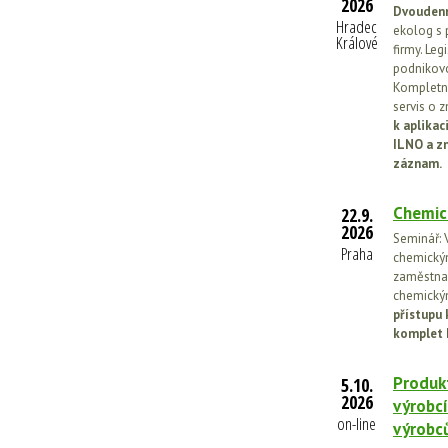
2026
Dvoudenn
Hradec
ekolog s 
Králové
firmy. Leg
podnikovo
Kompletní
servis o 
k aplika
ILNO a z
záznam.
Chemic
22.9.
2026
Seminář: V
Praha
chemickými
zaměstnan
chemickým
přístupu 
komplet 
Produkt
5.10.
2026
výrobcí
on-line
výrobc