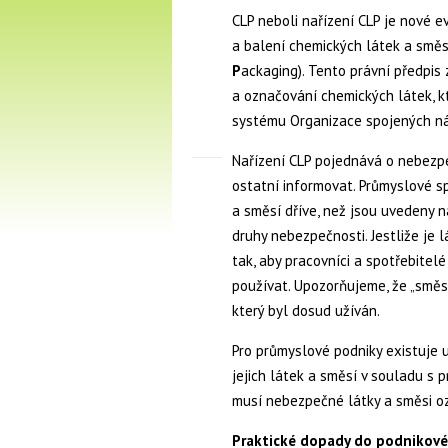
CLP neboli nařízení CLP je nové ev
a balení chemických látek a směs
P
ackaging). Tento právní předpis 
a označování chemických látek, 
systému Organizace spojených ná
Nařízení CLP pojednává o nebezpe
ostatní informovat. Průmyslové s
a směsí dříve, než jsou uvedeny n
druhy nebezpečnosti. Jestliže je
tak, aby pracovníci a spotřebitelé 
používat. Upozorňujeme, že „směs
který byl dosud užíván.
Pro průmyslové podniky existuje 
jejich látek a směsí v souladu s p
musí nebezpečné látky a směsi o
Praktické dopady do podnikové 