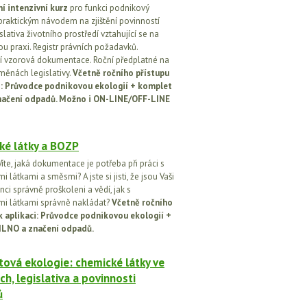
í intenzivní kurz
pro funkci podnikový
praktickým návodem na zjištění povinností
islativa životního prostředí vztahující se na
u praxi. Registr právních požadavků.
 vzorová dokumentace. Roční předplatné na
změnách legislativy.
Včetně ročního přístupu
ci: Průvodce podnikovou ekologií + komplet
načení odpadů. Možno i ON-LINE/OFF-LINE
ké látky a BOZP
íte, jaká dokumentace je potřeba při práci s
 látkami a směsmi? A jste si jisti, že jsou Vaši
ci správně proškoleni a vědí, jak s
i látkami správně nakládat?
Včetně ročního
k aplikaci: Průvodce podnikovou ekologií +
ILNO a značení odpadů.
ová ekologie: chemické látky ve
ch, legislativa a povinnosti
ů