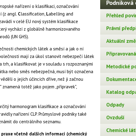
Podniková 
ropské nařízení o klasifikaci, označování
í (z angl.
C
lassification,
L
abelling and
Přehled povi
zavádí v celé EU nový systém klasifikace
Právní předp
který vychází z globálně harmonizovaného
rodů (UN GHS).
Aktuální změn
čnosti chemických látek a směsí a jak o ní
Připravovaná 
polečnosti mají za úkol stanovit nebezpečí látek
a trh, a klasifikovat je v souladu s rozpoznanými
Metodické p
 látka nebo směs nebezpečná, musí být označena
Dokumentace
věděli o jejích účincích dříve, než ji začnou
" znamená totéž jako pojem „přípravek",
Katalog odp
Odpady
určitý harmonogram klasifikace a označování
ravidly nařízení CLP. Průmyslové podniky také
Ovzduší
známit do centrálního seznamu.
Chemické lát
praxe včetně dalších informací (chemický