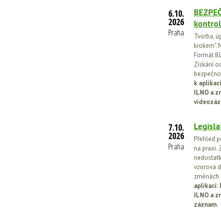
BEZPEČ
6.10.
2026
kontrol
Praha
Tvorba, ú
krokem". N
Formát BL
Získání o
bezpečnos
k aplika
ILNO a z
videozáz
Legisla
7.10.
2026
Přehled p
Praha
na praxi. 
nedostatk
vzorová d
změnách l
aplikaci
ILNO a z
záznam.