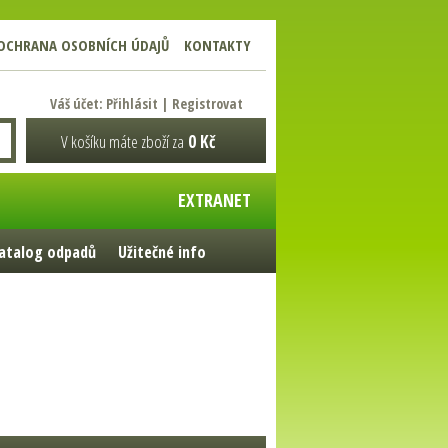
OCHRANA OSOBNÍCH ÚDAJŮ
KONTAKTY
Váš účet:
Přihlásit
|
Registrovat
V košíku máte zboží za
0 Kč
EXTRANET
atalog odpadů
Užitečné info