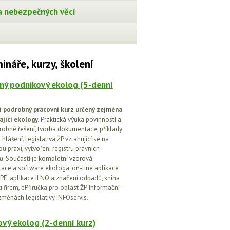
 nebezpečných věcí
ináře, kurzy, školení
ný podnikový ekolog (5-denní
í podrobný pracovní kurz určený zejména
ající ekology.
Praktická výuka povinností a
drobné řešení, tvorba dokumentace, příklady
 hlášení. Legislativa ŽP vztahující se na
u praxi, vytvoření registru právních
. Součástí je kompletní vzorová
ce a software ekologa: on-line aplikace
PE, aplikace ILNO a značení odpadů, kniha
 firem, ePříručka pro oblast ŽP. Informační
změnách legislativy INFOservis.
vý ekolog (2-denní kurz)