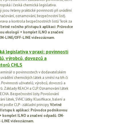
ropská i česká chemická legislativa.
i jsou řešeny praktické povinnosti při uvádění
značování, oznamování, bezpečnostní list).
prava a kontrola bezpečnostních listů "krok za
četně ročního přístupu k aplikaci: Průvodce
ou ekologií + komplet ILNO a značení
ON-LINE/OFF-LINE videozáznam.
á legislativa v praxi: povinnosti
lů, výrobců, dovozců a
utorů CHLS
seminář o povinnostech v dodavatelském
i uvádění chemických látek a směsí na trh či
 Povinnosti uživatelů, výrobců, dovozců a
orů. Základy REACH a CLP. Oznamování látek
ECHA. Bezpečnostní listy. Povolování
í látek, SVHC látky. Klasifikace, balení a
í podle CLP - základní principy.
Včetně
řístupu k aplikaci: Průvodce podnikovou
 + komplet ILNO a značení odpadů. ON-
-LINE videozáznam.