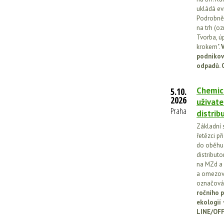
ukládá ev
Podrobněj
na trh (o
Tvorba, ú
krokem".
V
podnikov
odpadů. 
Chemick
5.10.
2026
uživate
Praha
distrib
Základní 
řetězci př
do oběhu.
distribut
na MZd a 
a omezován
označován
ročního p
ekologií
LINE/OFF