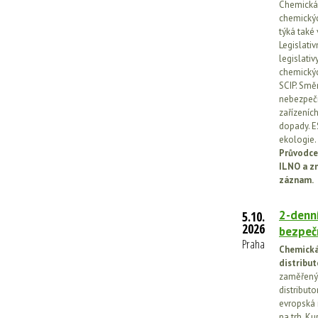
Chemická l
chemickýc
týká také
Legislati
legislati
chemickýc
SCIP. Smě
nebezpečn
zařízeníc
dopady. E
ekologie.
Průvodce
ILNO a z
záznam.
2-denní
5.10.
2026
bezpečn
Praha
Chemická 
distribut
zaměřený 
distributo
evropská 
na trh. Ku