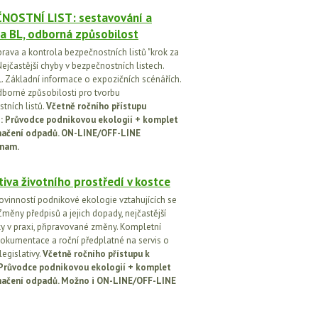
NOSTNÍ LIST: sestavování a
a BL, odborná způsobilost
prava a kontrola bezpečnostních listů "krok za
ejčastější chyby v bezpečnostních listech.
. Základní informace o expozičních scénářích.
dborné způsobilosti pro tvorbu
tních listů.
Včetně ročního přístupu
ci: Průvodce podnikovou ekologií + komplet
načení odpadů. ON-LINE/OFF-LINE
nam.
tiva životního prostředí v kostce
ovinností podnikové ekologie vztahujících se
Změny předpisů a jejich dopady, nejčastější
y v praxi, připravované změny. Kompletní
okumentace a roční předplatné na servis o
egislativy.
Včetně ročního přístupu k
: Průvodce podnikovou ekologií + komplet
načení odpadů. Možno i ON-LINE/OFF-LINE