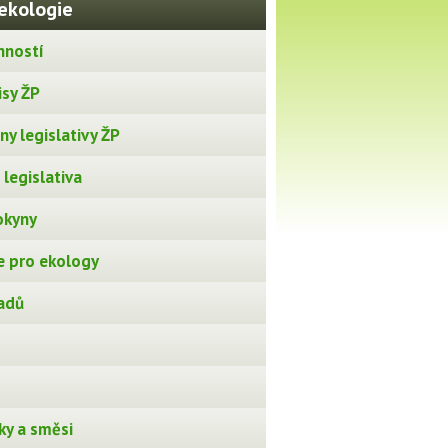
ekologie
nností
isy ŽP
y legislativy ŽP
legislativa
okyny
 pro ekology
adů
ky a směsi