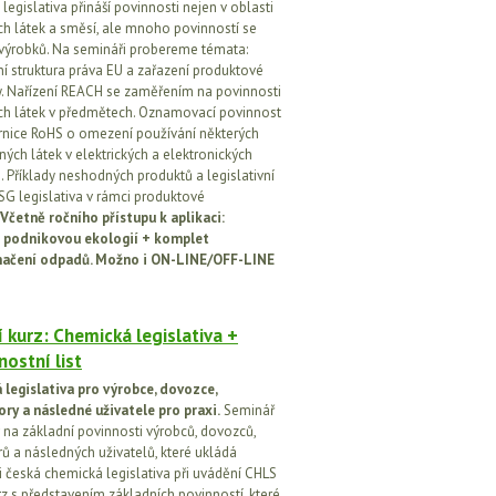
egislativa přináší povinnosti nejen v oblasti
h látek a směsí, ale mnoho povinností se
 výrobků. Na semináři probereme témata:
vní struktura práva EU a zařazení produktové
vy. Nařízení REACH se zaměřením na povinnosti
h látek v předmětech. Oznamovací povinnost
rnice RoHS o omezení používání některých
ých látek v elektrických a elektronických
h. Příklady neshodných produktů a legislativní
SG legislativa v rámci produktové
Včetně ročního přístupu k aplikaci:
 podnikovou ekologií + komplet
načení odpadů. Možno i ON-LINE/OFF-LINE
 kurz: Chemická legislativa +
ostní list
legislativa pro výrobce, dovozce,
ory a následné uživatele pro praxi.
Seminář
na základní povinnosti výrobců, dovozců,
rů a následných uživatelů, které ukládá
i česká chemická legislativa při uvádění CHLS
rz s představením základních povinností, které