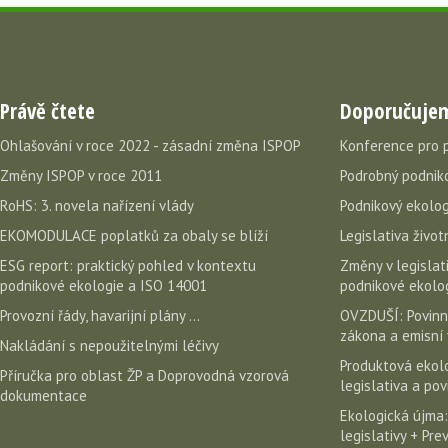
Právě čtete
Doporučuje
Ohlašování v roce 2022 - zásadní změna ISPOP
Konference pro 
Změny ISPOP v roce 2011
Podrobný podniko
RoHS: 3. novela nařízení vlády
Podnikový ekolog
EKOMODULACE poplatků za obaly se blíží
Legislativa život
ESG report: praktický pohled v kontextu
Změny v legislati
podnikové ekologie a ISO 14001
podnikové ekolog
Provozní řády, havarijní plány ...
OVZDUŠÍ: Povinn
zákona a emisní 
Nakládání s nepoužitelnými léčivy
Produktová ekolo
Příručka pro oblast ŽP a Doprovodná vzorová
legislativa a po
dokumentace
Ekologická újma:
legislativy + Pr