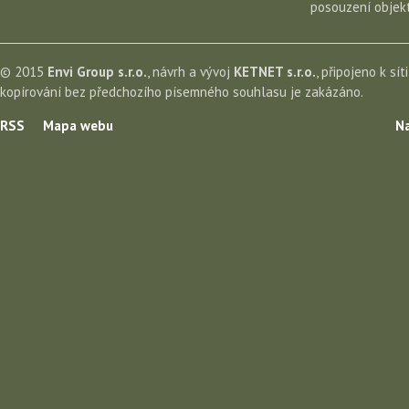
posouzení objekt
© 2015
Envi Group s.r.o.
, návrh a vývoj
KETNET s.r.o.
, připojeno k sít
kopírování bez předchozího písemného souhlasu je zakázáno.
RSS
Mapa webu
Na