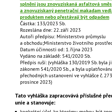
splnění jsou znovuzískaná asfaltová směs
a znovuzískaný penetrační makadam vedl
produktem nebo přestávají být odpadem
Částka: 133/2023 Sb.
Rozeslána dne: 22. září 2023
Autoři předpisu: Ministerstvo průmyslu
a obchodu;Ministerstvo životního prostře
Datum účinnosti od: 1. října 2023
Vydáno na základě: 541/2020 Sb.
Předpis ruší: (vyhláška 130/2019 Sb. byla j
zákonem 541/2020 Sb., a byla uplatňována
přechodných ustanovení ve vyhlášce č. 273
prosince 2023)
Tato vyhláška zapracovává příslušné pře
unie a stanovuje:
konkrétní účel, ke kterému mohou být zn