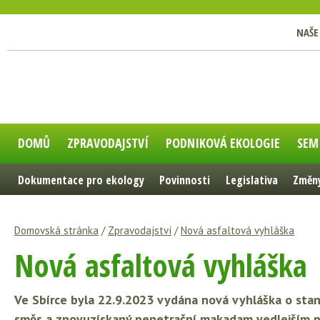
NAŠE
DOMŮ
ZPRAVODAJSTVÍ
PODNIKOVÁ EKOLOGIE
SEM
Dokumentace pro ekology
Povinnosti
Legislativa
Změny
Domovská stránka
/
Zpravodajství
/
Nová asfaltová vyhláška
Nová asfaltová vyhláška
Ve Sbírce byla 22.9.2023 vydána nová vyhláška o stan
směs a znovuzískaný penetrační makadam vedlejším 