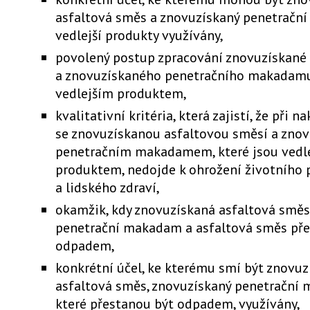
asfaltová směs a znovuzískaný penetračn
vedlejší produkty využívány,
povolený postup zpracování znovuzískané 
a znovuzískaného penetračního makadamu,
vedlejším produktem,
kvalitativní kritéria, která zajistí, že při n
se znovuzískanou asfaltovou směsí a zno
penetračním makadamem, které jsou vedl
produktem, nedojde k ohrožení životního 
a lidského zdraví,
okamžik, kdy znovuzískaná asfaltová směs
penetrační makadam a asfaltová směs přes
odpadem,
konkrétní účel, ke kterému smí být znovu
asfaltová směs, znovuzískaný penetrační
které přestanou být odpadem, využívány,