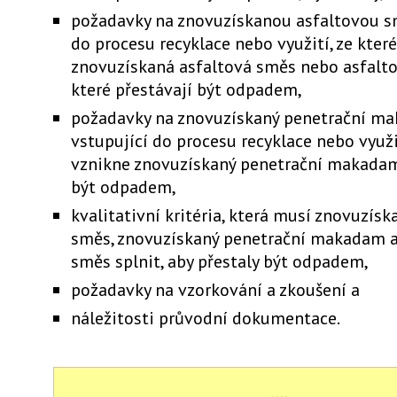
požadavky na znovuzískanou asfaltovou s
do procesu recyklace nebo využití, ze kter
znovuzískaná asfaltová směs nebo asfalt
které přestávají být odpadem,
požadavky na znovuzískaný penetrační m
vstupující do procesu recyklace nebo využi
vznikne znovuzískaný penetrační makadam,
být odpadem,
kvalitativní kritéria, která musí znovuzísk
směs, znovuzískaný penetrační makadam a
směs splnit, aby přestaly být odpadem,
požadavky na vzorkování a zkoušení a
náležitosti průvodní dokumentace.