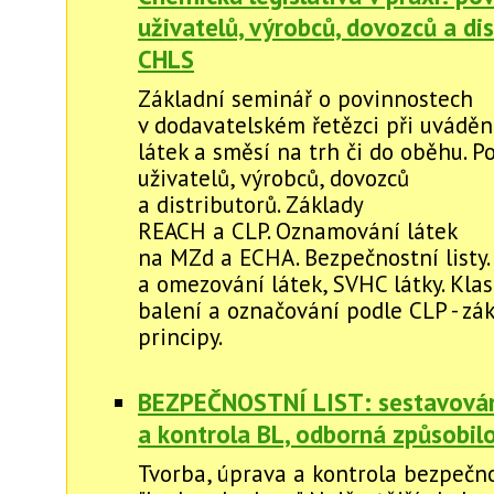
uživatelů, výrobců, dovozců a di
CHLS
Základní seminář o povinnostech
v dodavatelském řetězci při uvádě
látek a směsí na trh či do oběhu. P
uživatelů, výrobců, dovozců
a distributorů. Základy
REACH a CLP. Oznamování látek
na MZd a ECHA. Bezpečnostní listy.
a omezování látek, SVHC látky. Klasi
balení a označování podle CLP - zá
principy.
BEZPEČNOSTNÍ LIST: sestavová
a kontrola BL, odborná způsobil
Tvorba, úprava a kontrola bezpečno