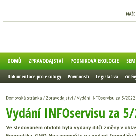
NAŠE
DOMŮ
ZPRAVODAJSTVÍ
PODNIKOVÁ EKOLOGIE
SEM
Dokumentace pro ekology
Povinnosti
Legislativa
Změny
Domovská stránka
/
Zpravodajství
/
Vydání INFOservisu za 5/2022
Vydání INFOservisu za 5
Ve sledovaném období byla vydány dílčí změny v oblas
Energetika, GMO. Nezapomeňte na podání formuláře 