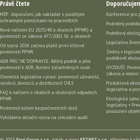
Právě čtete
Doporučuje
MŽP: doporučení, jak nakládat s použitými
Konference pro 
ochrannými pomůckami na pracovištích
Podrobný podniko
Nové nařízení EU 2025/40 o obalech (PPWR) a
Podnikový ekolog
povinnosti ze zákona 477/2001 Sb. o obalech
Legislativa život
Od srpna 2026 začnou platit první klíčové
povinnosti PPWR.
Změny v legislati
podnikové ekolog
ADR PRO "NE"DOPRAVCE: Běžný podnik a jeho
povinnosti k ADR, školení zúčastněných osob
OVZDUŠÍ: Povinn
zákona a emisní 
Chemická legislativa v praxi: povinnosti uživatelů,
výrobců, dovozců a distributorů CHLS
Produktová ekolo
legislativa a po
FAQ k nařízení o obalech a obalových odpadech
PPWR
Ekologická újma:
legislativy + Pr
Povinnosti kolem bezpečnostních listů
posouzení objekt
Vyhlášena dotační výzva na cirkulární audit
© 2015
Envi Group s.r.o.
, návrh a vývoj
KETNET s.r.o.
, připojeno k sít