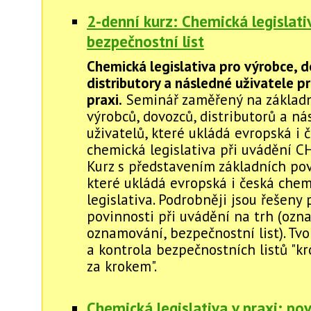
2-denní kurz: Chemická legislati
bezpečnostní list
Chemická legislativa pro výrobce, 
distributory a následné uživatele p
praxi.
Seminář zaměřený na základn
výrobců, dovozců, distributorů a n
uživatelů, které ukládá evropská i 
chemická legislativa při uvádění CH
Kurz s představením základních pov
které ukládá evropská i česká chem
legislativa. Podrobněji jsou řešeny 
povinnosti při uvádění na trh (ozna
oznamování, bezpečnostní list). Tv
a kontrola bezpečnostních listů "kr
za krokem".
Chemická legislativa v praxi: po