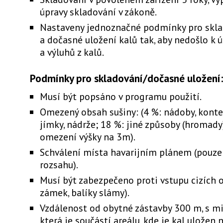
úpravy skladování v zákoně.
Nastaveny jednoznačné podmínky pro skl
a dočasné uložení kalů tak, aby nedošlo k 
a výluhů z kalů.
Podmínky pro skladování/dočasné uložení:
Musí být popsáno v programu použití.
Omezený obsah sušiny: (4 %: nádoby, kontej
jímky, nádrže; 18 %: jiné způsoby (hromady
omezení výšky na 3m).
Schválení místa havarijním plánem (pouze
rozsahu).
Musí být zabezpečeno proti vstupu cizích o
zámek, balíky slámy).
Vzdálenost od obytné zástavby 300 m, s m
která je součástí areálu, kde je kal uložen