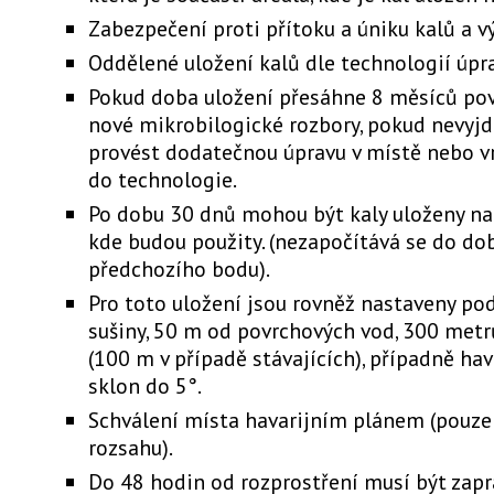
Zabezpečení proti přítoku a úniku kalů a v
Oddělené uložení kalů dle technologií úpra
Pokud doba uložení přesáhne 8 měsíců po
nové mikrobilogické rozbory, pokud nevyj
provést dodatečnou úpravu v místě nebo vr
do technologie.
Po dobu 30 dnů mohou být kaly uloženy na
kde budou použity. (nezapočítává se do do
předchozího bodu).
Pro toto uložení jsou rovněž nastaveny po
sušiny, 50 m od povrchových vod, 300 metr
(100 m v případě stávajících), případně hava
sklon do 5°.
Schválení místa havarijním plánem (pouze
rozsahu).
Do 48 hodin od rozprostření musí být zapr