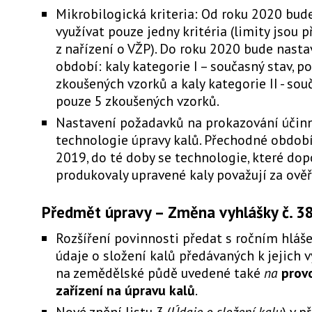
Mikrobilogická kriteria: Od roku 2020 bu
využívat pouze jedny kritéria (limity jsou p
z nařízení o VŽP). Do roku 2020 bude nast
období: kaly kategorie I – současný stav, p
zkoušených vzorků a kaly kategorie II - souč
pouze 5 zkoušených vzorků.
Nastavení požadavků na prokazování účin
technologie úpravy kalů. Přechodné obdob
2019, do té doby se technologie, které do
produkovaly upravené kaly považují za ově
Předmět úpravy – Změna vyhlášky č. 3
Rozšíření povinnosti předat s ročním hláše
údaje o složení kalů předávaných k jejich v
na zemědělské půdě uvedené také
na
prov
zařízení na úpravu kalů
.
Nové znění listu 3 (
Údaje o složení kalu
) v p