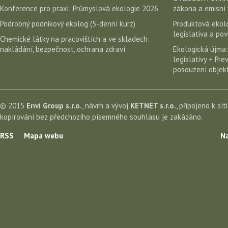
Konference pro praxi: Průmyslová ekologie 2026
zákona a emisní 
Podrobný podnikový ekolog (5-denní kurz)
Produktová ekolo
legislativa a po
Chemické látky na pracovištích a ve skladech:
nakládání, bezpečnost, ochrana zdraví
Ekologická újma:
legislativy + Pr
posouzení objekt
© 2015
Envi Group s.r.o.
, návrh a vývoj
KETNET s.r.o.
, připojeno k sít
kopírování bez předchozího písemného souhlasu je zakázáno.
RSS
Mapa webu
Na