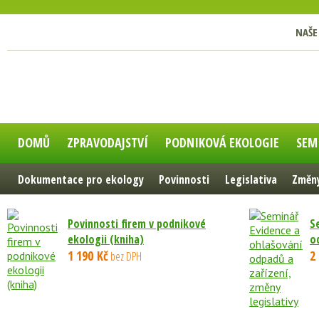
NAŠE
DOMŮ
ZPRAVODAJSTVÍ
PODNIKOVÁ EKOLOGIE
SEM
Dokumentace pro ekology
Povinnosti
Legislativa
Změny
Povinnosti firem v podnikové
S
ekologii (kniha)
od
1 190 Kč
2
bez DPH