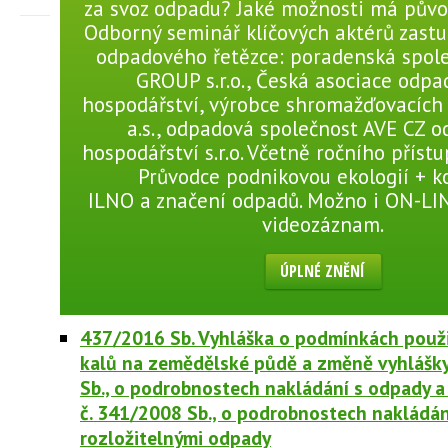
za svoz odpadu? Jaké možnosti má pův
Odborný seminář klíčových aktérů zastu
odpadového řetězce: poradenská spol
GROUP s.r.o., Česká asociace odp
hospodářství, výrobce shromažďovacíc
a.s., odpadová společnost AVE CZ 
hospodářství s.r.o. Včetně ročního přístu
Průvodce podnikovou ekologií + 
ILNO a značení odpadů. Možno i ON-LI
videozáznam.
ÚPLNÉ ZNĚNÍ
437/2016 Sb. Vyhláška o podmínkách použi
kalů na zemědělské půdě a změně vyhlášky
Sb., o podrobnostech nakládání s odpady 
č. 341/2008 Sb., o podrobnostech nakládán
rozložitelnými odpady