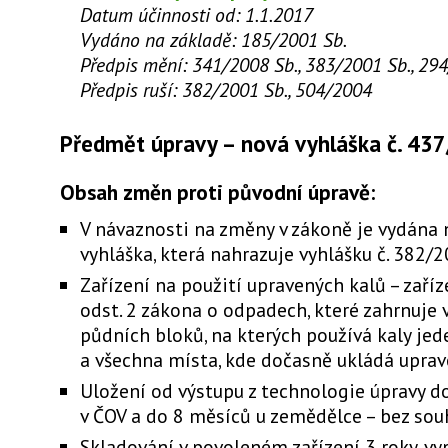
Datum účinnosti od: 1.1.2017
Vydáno na základě: 185/2001 Sb.
Předpis mění: 341/2008 Sb., 383/2001 Sb., 29
Předpis ruší: 382/2001 Sb., 504/2004
Předmět úpravy – nová vyhláška č. 43
Obsah změn proti původní úpravě:
V návaznosti na změny v zákoně je vydána 
vyhláška, která nahrazuje vyhlášku č. 382/2
Zařízení na použití upravených kalů – zaříz
odst. 2 zákona o odpadech, které zahrnuje 
půdních bloků, na kterých používá kaly je
a všechna místa, kde dočasně ukládá uprav
Uložení od výstupu z technologie úpravy d
v ČOV a do 8 měsíců u zemědělce – bez sou
Skladování v povoleném zařízení 3 roky, vy