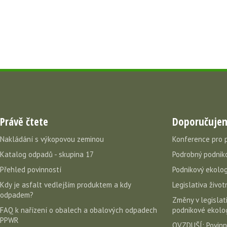
Právě čtete
Doporučuje
Nakládání s výkopovou zeminou
Konference pro 
Katalog odpadů - skupina 17
Podrobný podniko
Přehled povinností
Podnikový ekolog
Kdy je asfalt vedlejším produktem a kdy
Legislativa život
odpadem?
Změny v legislati
FAQ k nařízení o obalech a obalových odpadech
podnikové ekolog
PPWR
OVZDUŠÍ: Povinn