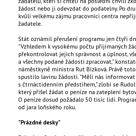
žadatelů, kteří si chtěli na poslední chvíli z
žádost nebo ji odevzdat do podatelny. Po dr
kvůli velkému zájmu pracovníci centra nepřij
žadatele.
Stát oznámil přerušení programu jen čtyři d
"Vzhledem k vysokému počtu přijímaných žád
překontrolovat jejich správnost a úplnost, v
a všechny podané žádosti zpracovat," konstat
náměstkyně ministra Rut Bízková. Právě tot
spustilo lavinu žádostí. "Měli nás informovat
s čtrnáctidenním předstihem," zlobí se Rudol
který přišel žádat o peníze na zateplení byt
O peníze dosud požádalo 50 tisíc lidí. Progr
od jara loňského roku.
"Prázdné desky"