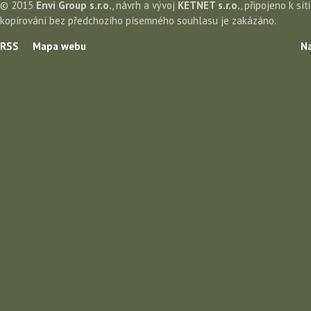
© 2015
Envi Group s.r.o.
, návrh a vývoj
KETNET s.r.o.
, připojeno k sít
kopírování bez předchozího písemného souhlasu je zakázáno.
RSS
Mapa webu
Na