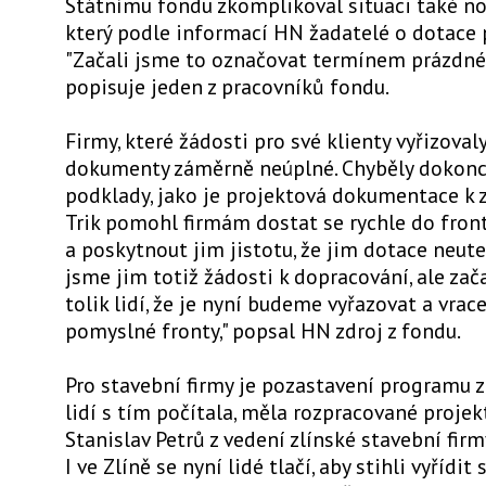
Státnímu fondu zkomplikoval situaci také nov
který podle informací HN žadatelé o dotace p
"Začali jsme to označovat termínem prázdné 
popisuje jeden z pracovníků fondu.
Firmy, které žádosti pro své klienty vyřizoval
dokumenty záměrně neúplné. Chyběly dokonce
podklady, jako je projektová dokumentace k 
Trik pomohl firmám dostat se rychle do fron
a poskytnout jim jistotu, že jim dotace neute
jsme jim totiž žádosti k dopracování, ale zač
tolik lidí, že je nyní budeme vyřazovat a vrac
pomyslné fronty," popsal HN zdroj z fondu.
Pro stavební firmy je pozastavení programu z
lidí s tím počítala, měla rozpracované projekt
Stanislav Petrů z vedení zlínské stavební firm
I ve Zlíně se nyní lidé tlačí, aby stihli vyřídit