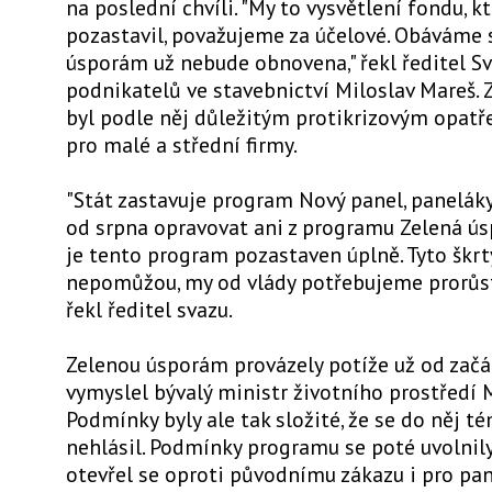
na poslední chvíli. "My to vysvětlení fondu, 
pozastavil, považujeme za účelové. Obáváme s
úsporám už nebude obnovena," řekl ředitel S
podnikatelů ve stavebnictví Miloslav Mareš.
byl podle něj důležitým protikrizovým opat
pro malé a střední firmy.
"Stát zastavuje program Nový panel, panelák
od srpna opravovat ani z programu Zelená ú
je tento program pozastaven úplně. Tyto škr
nepomůžou, my od vlády potřebujeme prorůst
řekl ředitel svazu.
Zelenou úsporám provázely potíže už od začá
vymyslel bývalý ministr životního prostředí M
Podmínky byly ale tak složité, že se do něj t
nehlásil. Podmínky programu se poté uvolnily
otevřel se oproti původnímu zákazu i pro p