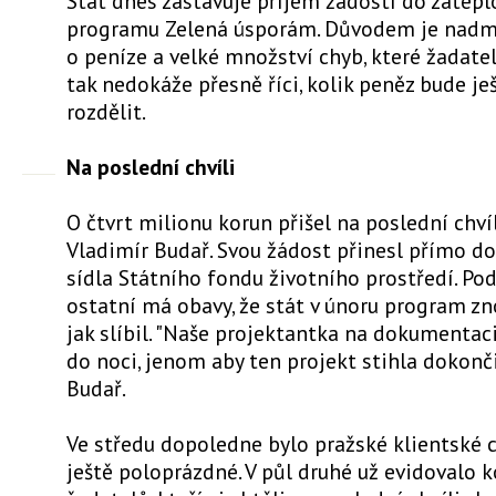
Stát dnes zastavuje příjem žádostí do zatep
programu Zelená úsporám. Důvodem je nadm
o peníze a velké množství chyb, které žadatel
tak nedokáže přesně říci, kolik peněz bude j
rozdělit.
Na poslední chvíli
O čtvrt milionu korun přišel na poslední chví
Vladimír Budař. Svou žádost přinesl přímo d
sídla Státního fondu životního prostředí. Po
ostatní má obavy, že stát v únoru program zn
jak slíbil. "Naše projektantka na dokumentac
do noci, jenom aby ten projekt stihla dokončit
Budař.
Ve středu dopoledne bylo pražské klientské
ještě poloprázdné. V půl druhé už evidovalo 