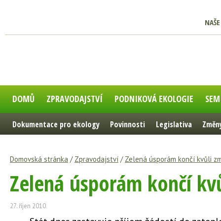
NAŠE
DOMŮ
ZPRAVODAJSTVÍ
PODNIKOVÁ EKOLOGIE
SEM
Dokumentace pro ekology
Povinnosti
Legislativa
Změny
Domovská stránka
/
Zpravodajství
/
Zelená úsporám končí kvůli 
Zelená úsporám končí kv
27. říjen 2010