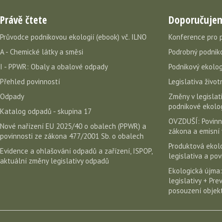
Právě čtete
Doporučuje
Průvodce podnikovou ekologií (ebook) vč. ILNO
Konference pro 
A - Chemické látky a směsi
Podrobný podniko
I - PPWR: Obaly a obalové odpady
Podnikový ekolog
Přehled povinností
Legislativa život
Odpady
Změny v legislati
podnikové ekolog
Katalog odpadů - skupina 17
OVZDUŠÍ: Povinn
Nové nařízení EU 2025/40 o obalech (PPWR) a
zákona a emisní 
povinnosti ze zákona 477/2001 Sb. o obalech
Produktová ekolo
Evidence a ohlašování odpadů a zařízení, ISPOP,
legislativa a po
aktuální změny legislativy odpadů
Ekologická újma:
legislativy + Pr
posouzení objekt