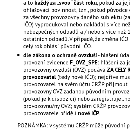
a to
každý za „svou“ část roku
, pokud za je
ohlašovací povinnost, tzn., pokud původce
za všechny provozovny daného subjektu (z
IČO) vyprodukoval nebo nakládal s více ne
nebezpečných odpadů a / nebo s více než 
ostatních odpadů. V případě, že změna IČO je
celý rok ohlásí původní IČO.
dle zákona o ochraně ovzduší
- hlášení úd
provozní evidence
F_OVZ_SPE
: hlášení za 
provozovny ovzduší (OVZ) podává
ZA CELÝ 
provozovatel
(tedy nové IČO); nejdříve mus
provozovatel na svém účtu CRŽP přijmout
provozovny OVZ zadanou původním provo
(pokud je k dispozici) nebo zaregistruje „n
provozovnu/ny OVZ; systém CRŽP provozo
provozovatele přidělí
nové IČP
.
POZNÁMKA: v systému CRŽP může původní p