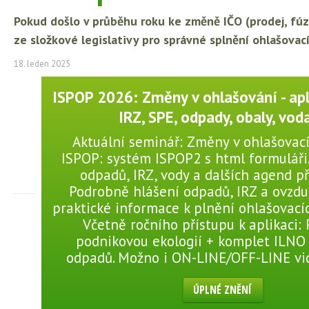
Pokud došlo v průběhu roku ke změně IČO (prodej, fú
ze složkové legislativy pro správné splnění ohlašovac
18. leden 2025
ISPOP 2026: Změny v ohlašování - apl
IRZ, SPE, odpady, obaly, voda 
Aktuální seminář: Změny v ohlašovac
ISPOP: systém ISPOP2 s html formuláři
odpadů, IRZ, vody a dalších agend př
Podrobně hlášení odpadů, IRZ a ovzduš
praktické informace k plnění ohlašovací
Včetně ročního přístupu k aplikaci:
podnikovou ekologií + komplet ILNO
odpadů. Možno i ON-LINE/OFF-LINE v
ÚPLNÉ ZNĚNÍ