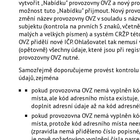
vytvořit „Nabídku" provozovny OVZ a nový pr
možnost tuto „Nabídku" přijmout. Nový prov
změní název provozovny OVZ v souladu s ná
subjektu (kontrola na prvních 5 znaků, včetně
malých a velkých písmen) a systém CRŽP tét
OVZ přidělí nové IČP. Ohlašovatel tak nemusí
(opětovně) všechny údaje, které jsou při regis
provozovny OVZ nutné.
Samozřejmě doporučujeme provést kontrolu 
údajů, zejména
pokud provozovna OVZ nemá vyplněn kó
místa, ale kód adresního místa existuje,
doplnit adresní údaje až na kód adresné
pokud provozovna OVZ nemá vyplněn kó
místa, protože kód adresního místa nee
(zpravidla nemá přiděleno číslo popisné/
je nově požadováno vyplnění čísla parcel