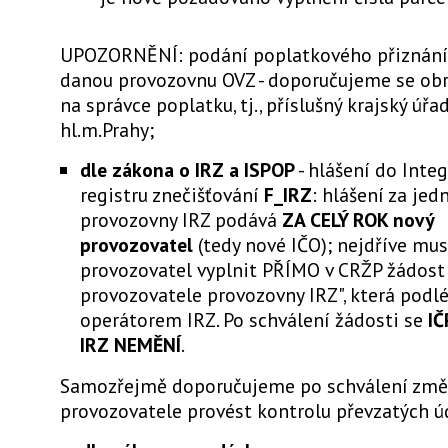
UPOZORNĚNÍ: podání poplatkového přiznání
danou provozovnu OVZ - doporučujeme se obr
na správce poplatku, tj., příslušný krajský úřad
hl.m.Prahy;
dle zákona o IRZ a ISPOP
- hlášení do Int
registru znečišťování
F_IRZ
: hlášení za jed
provozovny IRZ podává
ZA CELÝ ROK nový
provozovatel
(tedy nové IČO); nejdříve mus
provozovatel vyplnit PŘÍMO v CRŽP žádos
provozovatele provozovny IRZ", která podl
operátorem IRZ. Po schválení žádosti se
IČ
IRZ NEMĚNÍ
.
Samozřejmě doporučujeme po schválení změ
provozovatele provést kontrolu převzatých ú