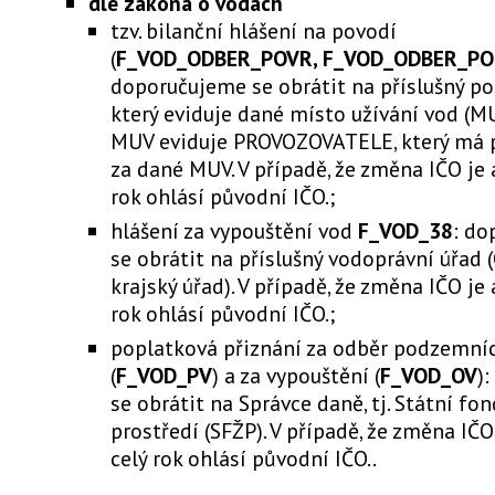
dle zákona o vodách
tzv. bilanční hlášení na povodí
(
F_VOD_ODBER_POVR, F_VOD_ODBER_PO
doporučujeme se obrátit na příslušný po
který eviduje dané místo užívání vod (
MUV eviduje PROVOZOVATELE, který má 
za dané MUV. V případě, že změna IČO je až
rok ohlásí původní IČO.;
hlášení za vypouštění vod
F_VOD_38
: do
se obrátit na příslušný vodoprávní úřad
krajský úřad). V případě, že změna IČO je a
rok ohlásí původní IČO.;
poplatková přiznání za odběr podzemní
(
F_VOD_PV
) a za vypouštění (
F_VOD_OV
)
se obrátit na Správce daně, tj. Státní fo
prostředí (SFŽP). V případě, že změna IČO j
celý rok ohlásí původní IČO..