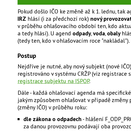
Pokud došlo IČO ke změně až k 1. lednu, tak 
IRZ
hlásí (i za předchozí rok)
nový provozova
v průběhu ohlašovacího období ten, kdo aktu
a tedy hlásí). U agend
odpady
,
voda
,
obaly
hlá
(tedy ten, kdo v ohlašovacím roce "nakládal").
Postup
Nejdříve je nutné, aby nový subjekt (nové IČO
registrováno v systému CRŽP (viz registrace s
registrace subjektu na ISPOP
.
Dále - každá ohlašovací agenda má specifick
jakým způsobem ohlašovat v případě změny 
(změny IČO) v průběhu roku:
dle zákona o odpadech
- hlášení F_ODP_PR
za danou provozovnu podávají oba provoz