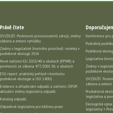
Právě čtete
Doporučuje
OVZDUŠÍ: Povinnosti provozovatelů zdrojů, změny
Konference pro 
zákona a emisní vyhlášky
Podrobný podniko
Změny v legislativě životního prostředí: novinky v
Podnikový ekolog
podnikové ekologii 2026
Legislativa život
Nové nařízení EU 2025/40 o obalech (PPWR) a
povinnosti ze zákona 477/2001 Sb. o obalech
Změny v legislati
podnikové ekolog
ESG report: praktický pohled v kontextu
podnikové ekologie a ISO 14001
OVZDUŠÍ: Povinn
zákona a emisní 
Evidence a ohlašování odpadů a zařízení, ISPOP,
aktuální změny legislativy odpadů
Produktová ekolo
legislativa a po
Katalog odpadů
Ekologická újma:
Odpadová legislativa pro běžnou praxi
legislativy + Pr