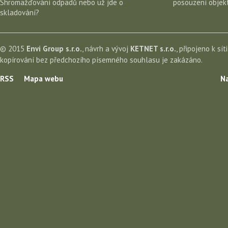
Shromažďování odpadů nebo už jde o
posouzení objekt
skladování?
© 2015
Envi Group s.r.o.
, návrh a vývoj
KETNET s.r.o.
, připojeno k sít
kopírování bez předchozího písemného souhlasu je zakázáno.
RSS
Mapa webu
Na