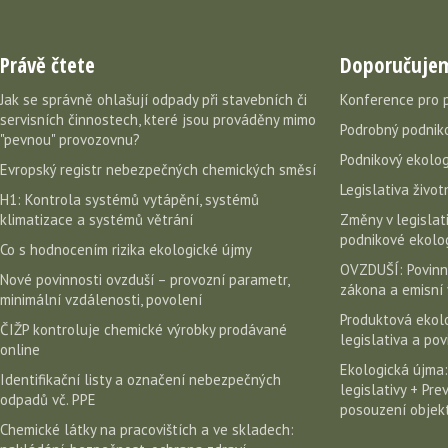
Právě čtete
Doporučuje
Jak se správně ohlašují odpady při stavebních či
Konference pro 
servisních činnostech, které jsou prováděny mimo
Podrobný podniko
"pevnou" provozovnu?
Podnikový ekolog
Evropský registr nebezpečných chemických směsí
Legislativa život
H1: Kontrola systémů vytápění, systémů
klimatizace a systémů větrání
Změny v legislati
podnikové ekolog
Co s hodnocením rizika ekologické újmy
OVZDUŠÍ: Povinn
Nové povinnosti ovzduší – provozní parametr,
zákona a emisní 
minimální vzdálenosti, povolení
Produktová ekolo
ČIŽP kontroluje chemické výrobky prodávané
legislativa a po
online
Ekologická újma:
Identifikační listy a označení nebezpečných
legislativy + Pr
odpadů vč. PPE
posouzení objekt
Chemické látky na pracovištích a ve skladech: