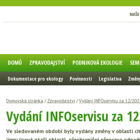
NAŠE
DOMŮ
ZPRAVODAJSTVÍ
PODNIKOVÁ EKOLOGIE
SEM
Dokumentace pro ekology
Povinnosti
Legislativa
Změny
Domovská stránka
/
Zpravodajství
/
Vydání INFOservisu za 12/202
Vydání INFOservisu za 1
Ve sledovaném období byly vydány změny v oblasti che
újmy (nová ptačí oblast), přeshraniční přeprava odpad