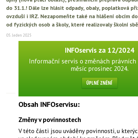
do 31.1.! Dále lze hlásit odpady, obaly, poplatková př
ovzduší i IRZ. Nezapomeňte také na hlášení obcím do 
od fyzických osob a školy, které realizovaly školní sb
05. leden 2025
INFOservis za 12/2024
Informační servis o změnách právních 
měsíc prosinec 2024.
ÚPLNÉ ZNĚNÍ
Obsah INFOservisu:
Změny v povinnostech
V této části jsou uváděny povinnosti, u který