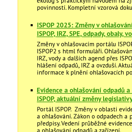
ekolog s praktickým návodem na zj
povinností. Kompletní vzorová dok
ISPOP 2025: Změny v ohlašování 
ISPOP, IRZ, SPE, odpady, obaly, vod
Změny v ohlašovacím portálu ISPO
ISPOP2 s html formuláři. Ohlašován
IRZ, vody a dalších agend přes ISP
hlášení odpadů, IRZ a ovzduší. Aktu
informace k plnění ohlašovacích po
Evidence a ohlašování odpadů a 
ISPOP, aktuální změny legislati
Portál ISPOP. Změny v oblasti evid
a ohlašování. Zákon o odpadech a 
předpisy. Vedení průběžné evidenc
a ohlašování odpadů a zařízení.