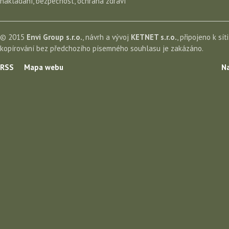
nakládání, bezpečnost, ochrana zdraví
© 2015
Envi Group s.r.o.
, návrh a vývoj
KETNET s.r.o.
, připojeno k sít
kopírování bez předchozího písemného souhlasu je zakázáno.
RSS
Mapa webu
Na