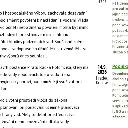
Praha
Pětidenn
pro začín
 i hospodářského výboru zachovala dosavadní
jejich po
evidencí a
ebo změnit povolení k nakládání s vodami. Vláda
podnikovo
pro odnětí nebo změnu povolení mohla být mimo
požadavků
ozhodných pro stanovení minimálního
dokumenta
ální hladiny podzemních vod. Současné znění
Průvodce 
Povinnosti
bnost vodoprávních úřadů. Ministr zemědělství
služba o 
rhy výborů dnes souhlasil.
Podniko
14.9.
ávrh poslance Pirátů Radka Holomčíka, který má
2026
Dvoudenn
šedé vody v budovách. Jde o vodu třeba
Hradec
ekolog s 
ygienicky upraví, bude možné ji využívat pro
Králové
firmy. Leg
í aut.
podnikovo
Kompletní
o životní prostředí vložit do zákona
servis o 
k aplika
plánování při pořizování územně plánovací
ILNO a z
hrany vod. Měly to dělat prostřednictvím
záznam.
držování nebo omezování odtoku vody