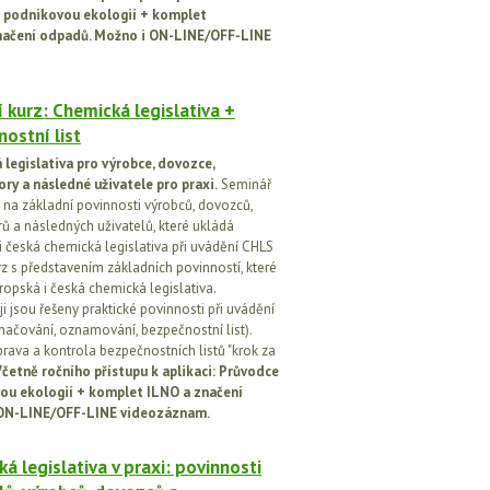
 podnikovou ekologií + komplet
načení odpadů. Možno i ON-LINE/OFF-LINE
 kurz: Chemická legislativa +
ostní list
legislativa pro výrobce, dovozce,
ory a následné uživatele pro praxi.
Seminář
na základní povinnosti výrobců, dovozců,
rů a následných uživatelů, které ukládá
i česká chemická legislativa při uvádění CHLS
rz s představením základních povinností, které
ropská i česká chemická legislativa.
i jsou řešeny praktické povinnosti při uvádění
značování, oznamování, bezpečnostní list).
prava a kontrola bezpečnostních listů "krok za
četně ročního přístupu k aplikaci: Průvodce
ou ekologií + komplet ILNO a značení
ON-LINE/OFF-LINE videozáznam.
á legislativa v praxi: povinnosti