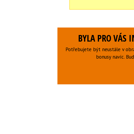
BYLA PRO VÁS 
Potřebujete být neustále v obr
bonusy navíc. B