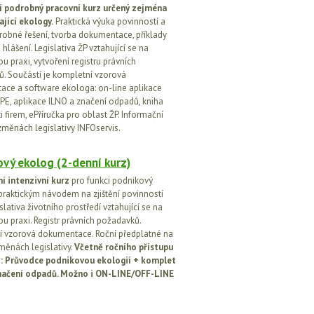
í podrobný pracovní kurz určený zejména
ající ekology.
Praktická výuka povinností a
drobné řešení, tvorba dokumentace, příklady
 hlášení. Legislativa ŽP vztahující se na
u praxi, vytvoření registru právních
. Součástí je kompletní vzorová
ce a software ekologa: on-line aplikace
PE, aplikace ILNO a značení odpadů, kniha
 firem, ePříručka pro oblast ŽP. Informační
změnách legislativy INFOservis.
vý ekolog (2-denní kurz)
í intenzivní kurz
pro funkci podnikový
praktickým návodem na zjištění povinností
islativa životního prostředí vztahující se na
u praxi. Registr právních požadavků.
 vzorová dokumentace. Roční předplatné na
změnách legislativy.
Včetně ročního přístupu
ci: Průvodce podnikovou ekologií + komplet
načení odpadů. Možno i ON-LINE/OFF-LINE