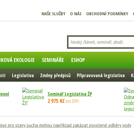
NAŠE SLUŽBY
O NÁS
OBCHODNÍ PODMÍNKY
IKOVÁ EKOLOGIE
SEMINÁŘE
ESHOP
sti
Legislativa
Změny předpisů
Připravovaná legislativa
K
denní
Seminář Legislativa ŽP
2 975 Kč
bez DPH
ise pro stavy sucha mohou například zakázat povolené odběry vody