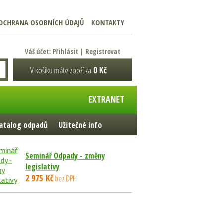
OCHRANA OSOBNÍCH ÚDAJŮ
KONTAKTY
Váš účet:
Přihlásit
|
Registrovat
V košíku máte zboží za
0 Kč
EXTRANET
atalog odpadů
Užitečné info
Seminář Odpady - změny
legislativy
2 975 Kč
bez DPH