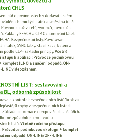
lů, výrobců, dovozců a
utorů CHLS
seminář o povinnostech v dodavatelském
i uvádění chemických látek a směsí na trh či
 Povinnosti uživatelů, výrobců, dovozců a
orů. Základy REACH a CLP. Oznamování látek
ECHA. Bezpečnostní listy. Povolování
í látek, SVHC látky. Klasifikace, balení a
í podle CLP - základní principy.
Včetně
řístupu k aplikaci: Průvodce podnikovou
 + komplet ILNO a značení odpadů. ON-
-LINE videozáznam.
NOSTNÍ LIST: sestavování a
a BL, odborná způsobilost
prava a kontrola bezpečnostních listů "krok za
ejčastější chyby v bezpečnostních listech.
. Základní informace o expozičních scénářích.
dborné způsobilosti pro tvorbu
tních listů.
Včetně ročního přístupu
ci: Průvodce podnikovou ekologií + komplet
načení odpadů. ON-LINE/OFF-LINE