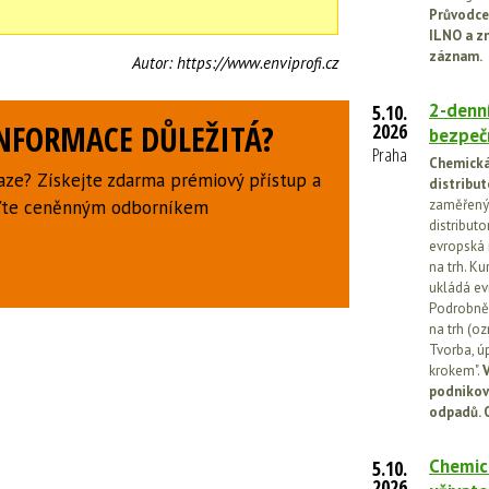
Průvodce
ILNO a z
záznam.
Autor:
https://www.enviprofi.cz
2-denní
5.10.
INFORMACE DŮLEŽITÁ?
2026
bezpečn
Praha
Chemická 
aze? Získejte zdarma prémiový přístup a
distribut
uďte ceněnným odborníkem
zaměřený 
distributo
evropská 
na trh. Ku
ukládá ev
Podrobněj
na trh (o
Tvorba, ú
krokem".
V
podnikov
odpadů. 
Chemick
5.10.
2026