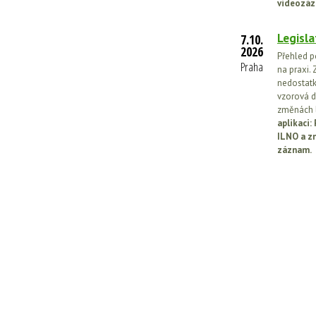
videozáz
Legisla
7.10.
2026
Přehled p
Praha
na praxi. 
nedostatk
vzorová d
změnách l
aplikaci
ILNO a z
záznam.