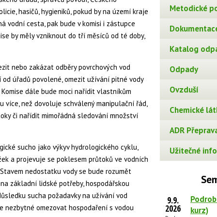
Metodické p
icie, hasičů, hygieniků, pokud by na území kraje
 vodní cesta, pak bude v komisi i zástupce
Dokumentace
ise by měly vzniknout do tří měsíců od té doby,
Katalog odp
zit nebo zakázat odběry povrchových vod
Odpady
jí od úřadů povolené, omezit užívání pitné vody
Ovzduší
 Komise dále bude moci nařídit vlastníkům
u více, než dovoluje schválený manipulační řád,
Chemické lát
toky či nařídit mimořádná sledování množství
ADR Přeprava
ické sucho jako výkyv hydrologického cyklu,
Užitečné info
ážek a projevuje se poklesem průtoků ve vodních
. Stavem nedostatku vody se bude rozumět
Sem
a základní lidské potřeby, hospodářskou
v důsledku sucha požadavky na užívání vod
Podrob
9.9.
2026
 je nezbytné omezovat hospodaření s vodou
kurz)