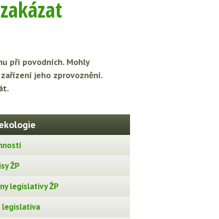
 zakázat
u při povodních. Mohly
zařízení jeho zprovoznění.
át.
ekologie
nností
isy ŽP
y legislativy ŽP
legislativa