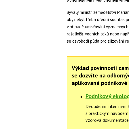
v zastavěném nebo zastavitelné
Bývalý ministr zemědělství Marian
aby nebyl třeba úřední souhlas 
v případě umisťování významných k
rašelinišť, vodních toků nebo nap
se osvobodí půda pro zřizování re
Výklad povinností zam
se dozvíte na odborný
aplikované podnikové 
Podnikový ekolog
Dvoudenní intenzivní 
s praktickým návodem 
vzorová dokumentace