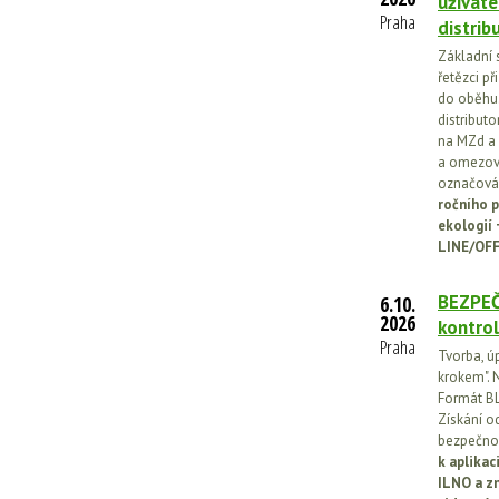
uživate
Praha
distrib
Základní 
řetězci př
do oběhu.
distribut
na MZd a 
a omezován
označován
ročního p
ekologií
LINE/OFF
BEZPEČ
6.10.
2026
kontrol
Praha
Tvorba, ú
krokem". N
Formát BL
Získání o
bezpečnos
k aplika
ILNO a z