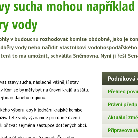
vy sucha mohou například
ry vody
ohly v budoucnu rozhodovat komise obdobně, jako je tom
dběry vody nebo nařídit vlastníkovi vodohospodářského 
terá to má umožnit, schválila Sněmovna. Nyní ji řeší Sen
Podniková 
vat stavy sucha, následně vážnější stav
v. Komise by měly být na úrovni krajů a státu.
Přehled povi
ejtman daného regionu.
Právní předp
ého výboru, aby k jednání krajské komise
Aktuální změn
 uživatele vody významné pro dané území
i přizvat zejména zástupce dotčených obcí.
Připravovaná 
jského úřadu, správců povodí, Českého