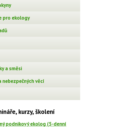
okyny
 pro ekology
adů
ky a směsi
 nebezpečných věcí
ináře, kurzy, školení
ný podnikový ekolog (5-denní