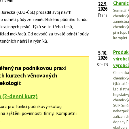
m území.
Chemic
22.9.
2026
Seminář: V
 Jurečka (KDU-ČSL) prosadil svůj návrh,
Praha
chemickými
pro odnětí půdy ze zemědělského půdního fondu
zaměstnan
rajinných prvků. Týká se to třeba lesů,
chemickým
přístupu 
říklad mokřadů. Od odvodů za trvalé odnětí půdy
komplet 
tenčních nádrží a rybníků.
Produkt
5.10.
2026
výrobcí
on-line
výrobc
ěřený na podnikovou praxi
Chemická l
ch kurzech věnovaných
chemickýc
ekologii:
týká také
Legislati
legislati
 (2-denní kurz)
chemickýc
SCIP. Smě
kurz pro funkci podnikový ekolog
nebezpečn
na zjištění povinností firmy. Kompletní
zařízeníc
.
dopady. E
ekologie.