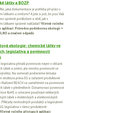
ké látky a BOZP
íte, jaká dokumentace je potřeba při práci s
 látkami a směsmi? A jste si jisti, že jsou Vaši
ci správně proškoleni a vědí, jak s
i látkami správně nakládat?
Včetně ročního
k aplikaci: Průvodce podnikovou ekologií +
ILNO a značení odpadů.
ová ekologie: chemické látky ve
ch, legislativa a povinnosti
ů
egislativa přináší povinnosti nejen v oblasti
h látek a směsí, ale mnoho povinností se
 výrobků. Na semináři probereme témata:
vní struktura práva EU a zařazení produktové
vy. Nařízení REACH se zaměřením na povinnosti
h látek v předmětech. Oznamovací povinnost
rnice RoHS o omezení používání některých
ých látek v elektrických a elektronických
h. Příklady neshodných produktů a legislativní
SG legislativa v rámci produktové
Včetně ročního přístupu k aplikaci: