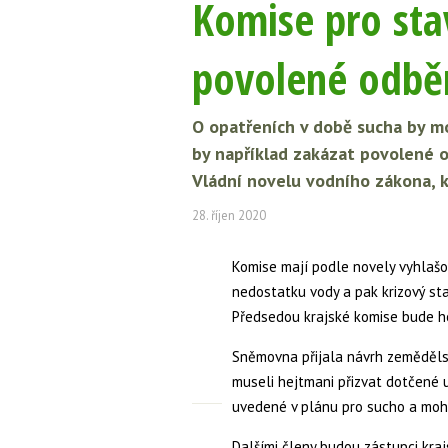
Komise pro sta
povolené odbě
O opatřeních v době sucha by m
by například zakázat povolené o
Vládní novelu vodního zákona, k
28. říjen 2020
Komise mají podle novely vyhlašo
nedostatku vody a pak krizový sta
Předsedou krajské komise bude h
Sněmovna přijala návrh zemědělsk
museli hejtmani přizvat dotčené
uvedené v plánu pro sucho a mohl
Dalšími členy budou zástupci kra