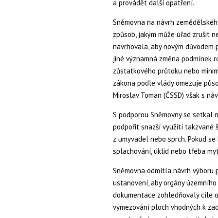
a provádět další opatření.
Sněmovna na návrh zemědělského
způsob, jakým může úřad zrušit n
navrhovala, aby novým důvodem 
jiné významná změna podmínek r
zůstatkového průtoku nebo minim
zákona podle vlády omezuje půso
Miroslav Toman (ČSSD) však s náv
S podporou Sněmovny se setkal n
podpořit snazší využití takzvané 
z umyvadel nebo sprch. Pokud se h
splachování, úklid nebo třeba myt
Sněmovna odmítla návrh výboru pr
ustanovení, aby orgány územního 
dokumentace zohledňovaly cíle oc
vymezování ploch vhodných k za