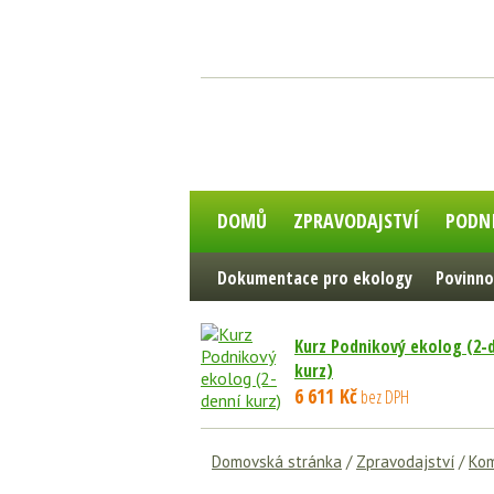
DOMŮ
ZPRAVODAJSTVÍ
PODN
Dokumentace pro ekology
Povinno
Kurz Podnikový ekolog (2-
kurz)
6 611 Kč
bez DPH
Domovská stránka
/
Zpravodajství
/
Kom