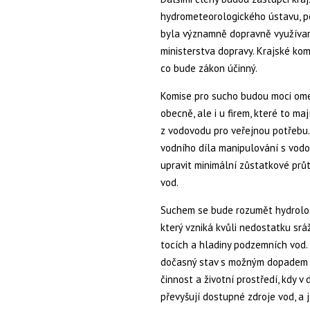
hydrometeorologického ústavu, pol
byla významně dopravně využívaná
ministerstva dopravy. Krajské kom
co bude zákon účinný.
Komise pro sucho budou moci ome
obecně, ale i u firem, které to ma
z vodovodu pro veřejnou potřebu.
vodního díla manipulování s vodo
upravit minimální zůstatkové prů
vod.
Suchem se bude rozumět hydrolog
který vzniká kvůli nedostatku sr
tocích a hladiny podzemních vod
dočasný stav s možným dopadem n
činnost a životní prostředí, kdy 
převyšují dostupné zdroje vod, a