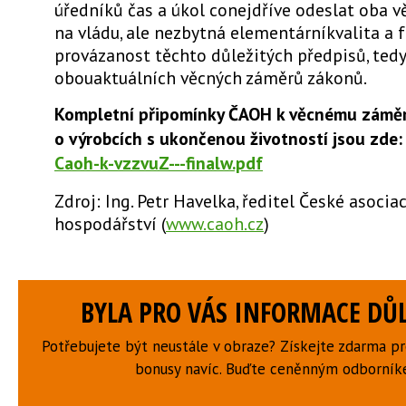
úředníků čas a úkol conejdříve odeslat oba 
na vládu, ale nezbytná elementárníkvalita a 
provázanost těchto důležitých předpisů, tedy
obouaktuálních věcných záměrů zákonů.
Kompletní připomínky ČAOH k věcnému zámě
o výrobcích s ukončenou životností jsou zde
Caoh-k-vzzvuZ---finalw.pdf
Zdroj: Ing. Petr Havelka, ředitel České asoc
hospodářství (
www.caoh.cz
)
BYLA PRO VÁS INFORMACE DŮL
Potřebujete být neustále v obraze? Získejte zdarma p
bonusy navíc. Buďte ceněnným odborní