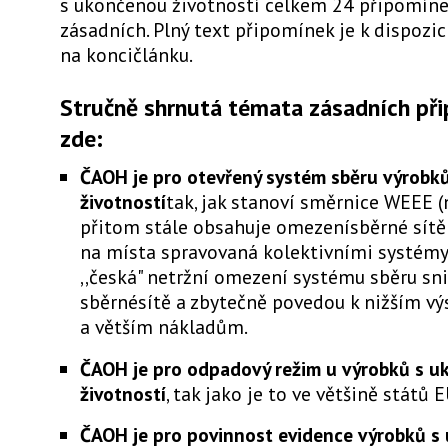
s ukončenou životností celkem 24 připomíne
zásadních. Plný text připomínek je k dispoz
na koncičlánku.
Stručně shrnutá témata zásadních př
zde
:
ČAOH je pro otevřený systém sběru výrobk
životností
tak, jak stanoví směrnice WEEE 
přitom stále obsahuje omezenísběrné sítě 
na místa spravovaná kolektivními systémy
,,česká" netržní omezení systému sběru sni
sběrnésítě a zbytečně povedou k nižším v
a větším nákladům.
ČAOH je pro odpadový režim u výrobků s 
životností
, tak jako je to ve většině států E
ČAOH je pro povinnost evidence výrobků s