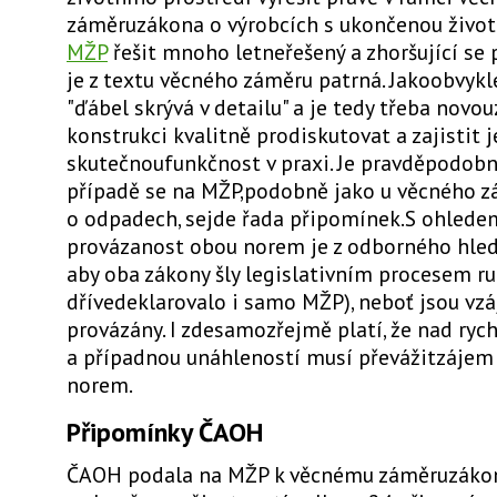
záměruzákona o výrobcích s ukončenou život
MŽP
řešit mnoho letneřešený a zhoršující se
je z textu věcného záměru patrná. Jakoobvykle
"ďábel skrývá v detailu" a je tedy třeba nov
konstrukci kvalitně prodiskutovat a zajistit j
skutečnoufunkčnost v praxi. Je pravděpodobné
případě se na MŽP,podobně jako u věcného 
o odpadech, sejde řada připomínek.S ohlede
provázanost obou norem je z odborného hled
aby oba zákony šly legislativním procesem ruk
dřívedeklarovalo i samo MŽP), neboť jsou vz
provázány. I zdesamozřejmě platí, že nad rych
a případnou unáhleností musí převážitzájem 
norem.
Připomínky ČAOH
ČAOH podala na MŽP k věcnému záměruzákon