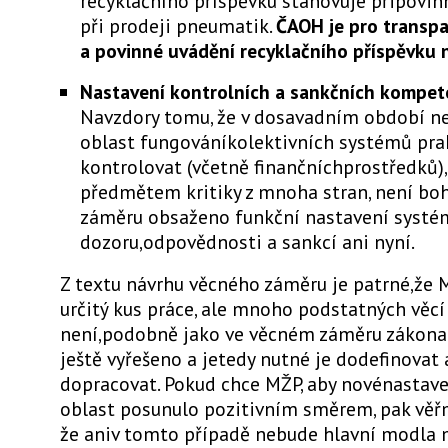
recyklačního příspěvku stanovuje připovi
při prodeji pneumatik.
ČAOH je pro transpa
a povinné uvádění recyklačního příspěvku n
Nastavení kontrolních a sankčních kompet
Navzdory tomu, že v dosavadním období n
oblast fungováníkolektivních systémů pra
kontrolovat (včetně finančníchprostředků),
předmětem kritiky z mnoha stran, není bo
záměru obsaženo funkční nastavení systé
dozoru,odpovědnosti a sankcí ani nyní.
Z textu návrhu věcného záměru je patrné,že
určitý kus práce, ale mnoho podstatných věcí
není,podobně jako ve věcném záměru zákona
ještě vyřešeno a jetedy nutné je dodefinovat 
dopracovat. Pokud chce MŽP, aby novénastav
oblast posunulo pozitivním směrem, pak věř
že aniv tomto případě nebude hlavní modla 