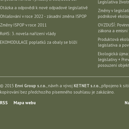
Legislativa život
Otázka a odpovědi k nové odpadové legislativě
Změny v legislati
Ohlašování v roce 2022 - zásadní změna ISPOP
podnikové ekolog
Změny ISPOP v roce 2011
OVZDUŠÍ: Povinn
zákona a emisní 
RoHS: 3. novela nařízení vlády
Produktová ekolo
EKOMODULACE poplatků za obaly se blíží
legislativa a po
Ekologická újma:
legislativy + Pr
posouzení objekt
© 2015
Envi Group s.r.o.
, návrh a vývoj
KETNET s.r.o.
, připojeno k sít
kopírování bez předchozího písemného souhlasu je zakázáno.
RSS
Mapa webu
Na