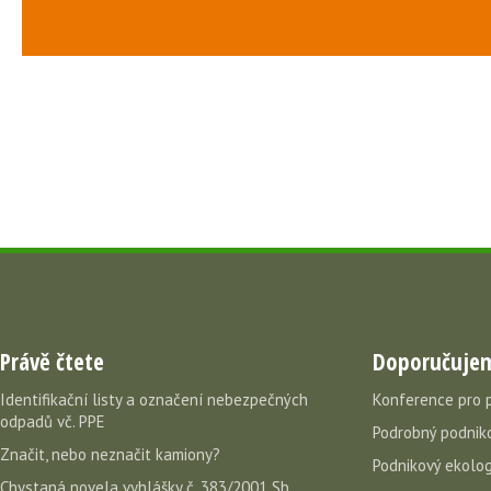
Právě čtete
Doporučuje
Identifikační listy a označení nebezpečných
Konference pro 
odpadů vč. PPE
Podrobný podniko
Značit, nebo neznačit kamiony?
Podnikový ekolog
Chystaná novela vyhlášky č. 383/2001 Sb.