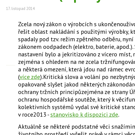
17. listopad 2014
Zcela nový zákon o výrobcích s ukončenouživ
řešit oblast nakládání s použitými výrobky, 
spadaly pod tzv. režim zpětného odběru, nyní
zákonem oodpadech (elektro, baterie, apod.). 
nastavení bylo a jekritizováno z vícero míst,
zejména s ohledem na ne zcela tržnífungová
a některá omezení, která jdou nad rámec ev
(
více zde
).Kritická slova a volání po nezbytn
opakovaně slyšet jakod některých zákonodárců
ochrany tržních principůzejména ze strany Ú
ochranu hospodářské soutěže, který k věcifu
kolektivních systémů vydal své kritické stano
v roce2013 -
stanovisko k dispozici zde
.
Aktuálně se některé podstatné věci snažímin
životního prostředí vyřešit právě v rámci vě