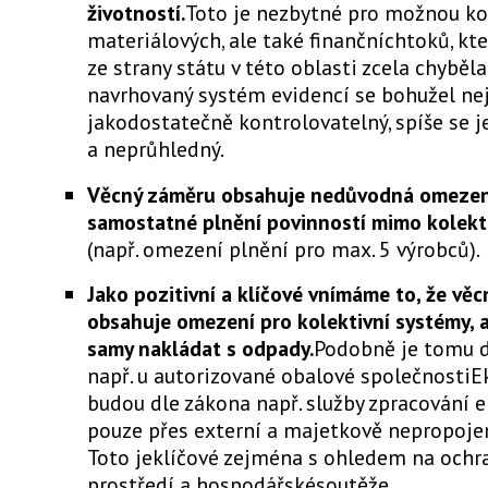
životností.
Toto je nezbytné pro možnou ko
materiálových, ale také finančníchtoků, kt
ze strany státu v této oblasti zcela chybě
navrhovaný systém evidencí se bohužel ne
jakodostatečně kontrolovatelný, spíše se j
a neprůhledný.
Věcný záměru obsahuje nedůvodná omezen
samostatné plnění povinností mimo kolekt
(např. omezení plnění pro max. 5 výrobců).
Jako pozitivní a klíčové vnímáme to, že vě
obsahuje omezení pro kolektivní systémy, 
samy nakládat s odpady.
Podobně je tomu 
např. u autorizované obalové společnostiE
budou dle zákona např. služby zpracování e
pouze přes externí a majetkově nepropojen
Toto jeklíčové zejména s ohledem na ochr
prostředí a hospodářskésoutěže.