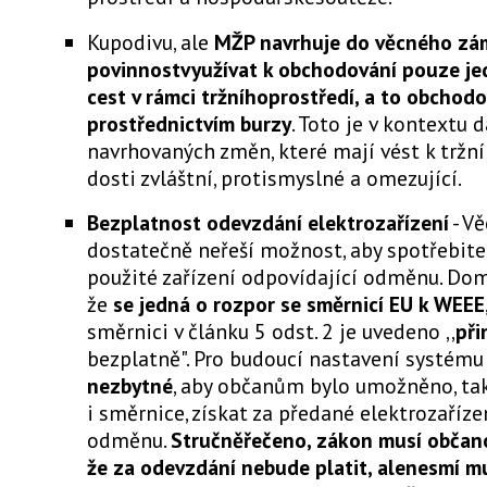
Kupodivu, ale
MŽP navrhuje do věcného zá
povinnostvyužívat k obchodování pouze j
cest v rámci tržníhoprostředí, a to obchod
prostřednictvím burzy
. Toto je v kontextu d
navrhovaných změn, které mají vést k tržn
dosti zvláštní, protismyslné a omezující.
Bezplatnost odevzdání elektrozařízení
- V
dostatečně neřeší možnost, aby spotřebitel
použité zařízení odpovídající odměnu. Do
že
se jedná o rozpor se směrnicí EU k WEEE
směrnici v článku 5 odst. 2 je uvedeno ,,
při
bezplatně". Pro budoucí nastavení systému
nezbytné
, aby občanům bylo umožněno, tak
i směrnice, získat za předané elektrozaříze
odměnu.
Stručněřečeno, zákon musí občano
že za odevzdání nebude platit, alenesmí mu