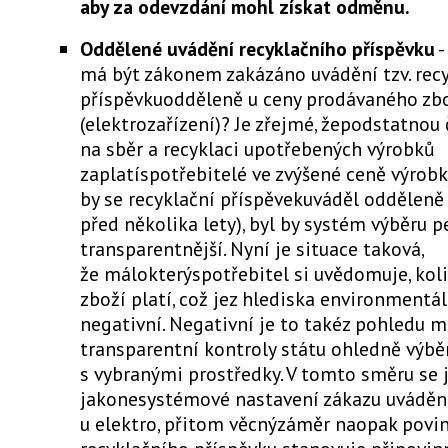
aby za odevzdání mohl získat odměnu.
Oddělené uvádění recyklačního příspěvku
-
má být zákonem zakázáno uvádění tzv. rec
příspěvkuodděleně u ceny prodávaného zb
(elektrozařízení)? Je zřejmé, žepodstatnou
na sběr a recyklaci upotřebených výrobků
zaplatíspotřebitelé ve zvýšené ceně výrobk
by se recyklační příspěvekuváděl odděleně 
před několika lety), byl by systém výběru 
transparentnější. Nyní je situace taková,
že málokterýspotřebitel si uvědomuje, kol
zboží platí, což jez hlediska environmentál
negativní. Negativní je to takéz pohledu 
transparentní kontroly státu ohledně výbě
s vybranými prostředky. V tomto směru se j
jakonesystémové nastavení zákazu uváděn
u elektro, přitom věcnýzáměr naopak povi