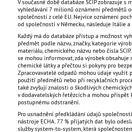
V současné době databáze SCIP zobrazuje s 
vyhledávání 7 milionů oznámení předmětů o
společností z celé EU. Nejvíce oznámení poc
od společností v Německu, následuje Itálie a 
Každý má do databáze přístup a možnost vy
předmět podle názvu, značky, kategorie výrob
materiálu, chemického názvu nebo čísla SCIP.
se mohou informovat, zda výrobek obsahuje
chemické látky a přečtou si pokyny pro bezpe
Zpracovavatelé odpadů mohou údaje využít 
použití předmětů nebo při recyklačních proc
také zvyšují znalosti o škodlivých chemickýc
v dodavatelských řetězcích a mohou přispět k
postupnému odstranění.
Pro usnadnění předkládání údajů společnosti
nástroje ECHA. 77 % přijatých dat bylo odes
služby system-to-system, která společnost