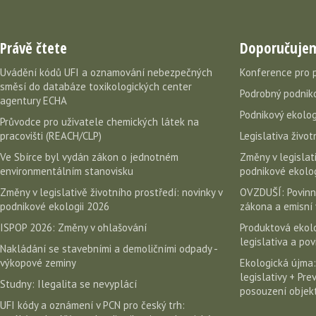
Právě čtete
Doporučuje
Uvádění kódů UFI a oznamování nebezpečných
Konference pro 
směsí do databáze toxikologických center
Podrobný podniko
agentury ECHA
Podnikový ekolog
Průvodce pro uživatele chemických látek na
pracovišti (REACH/CLP)
Legislativa život
Ve Sbírce byl vydán zákon o jednotném
Změny v legislati
environmentálním stanovisku
podnikové ekolog
Změny v legislativě životního prostředí: novinky v
OVZDUŠÍ: Povinn
podnikové ekologii 2026
zákona a emisní 
ISPOP 2026: Změny v ohlašování
Produktová ekolo
legislativa a po
Nakládání se stavebními a demoličními odpady -
výkopové zeminy
Ekologická újma:
legislativy + Pr
Studny: Ilegalita se nevyplácí
posouzení objekt
UFI kódy a oznámení v PCN pro český trh: