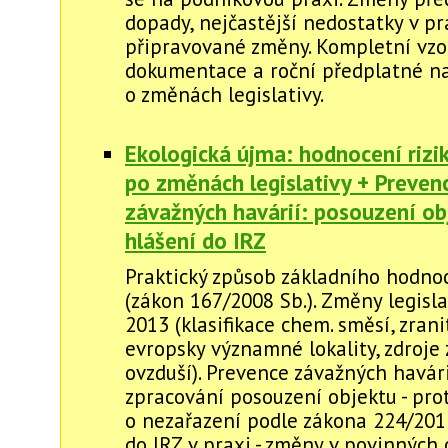
dopady, nejčastější nedostatky v pr
připravované změny. Kompletní vzo
dokumentace a roční předplatné na
o změnách legislativy.
Ekologická újma: hodnocení rizi
po změnách legislativy + Preven
závažných havárií: posouzení ob
hlášení do IRZ
Praktický způsob základního hodnoc
(zákon 167/2008 Sb.). Změny legisla
2013 (klasifikace chem. směsí, zrani
evropsky významné lokality, zdroje 
ovzduší). Prevence závažných havári
zpracování posouzení objektu - pro
o nezařazení podle zákona 224/201
do IRZ v praxi - změny v povinných 