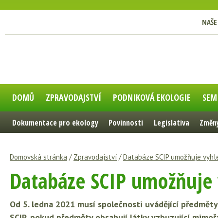
NAŠE
DOMŮ
ZPRAVODAJSTVÍ
PODNIKOVÁ EKOLOGIE
SEM
Dokumentace pro ekology
Povinnosti
Legislativa
Změny
Domovská stránka
/
Zpravodajství
/
Databáze SCIP umožňuje vyhle
Databáze SCIP umožňuje 
Od 5. ledna 2021 musí společnosti uvádějící předmě
SCIP, pokud předměty obsahují látky vzbuzující mimoř