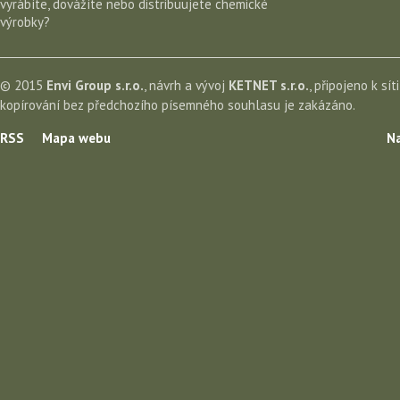
vyrábíte, dovážíte nebo distribuujete chemické
výrobky?
© 2015
Envi Group s.r.o.
, návrh a vývoj
KETNET s.r.o.
, připojeno k sít
kopírování bez předchozího písemného souhlasu je zakázáno.
RSS
Mapa webu
Na