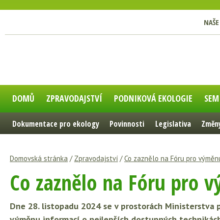
NAŠE
DOMŮ
ZPRAVODAJSTVÍ
PODNIKOVÁ EKOLOGIE
SEM
Dokumentace pro ekology
Povinnosti
Legislativa
Změny
Domovská stránka
/
Zpravodajství
/
Co zaznělo na Fóru pro výměn
Co zaznělo na Fóru pro 
Dne 28. listopadu 2024 se v prostorách Ministerstva 
výměnu informací o nejlepších dostupných technikách (