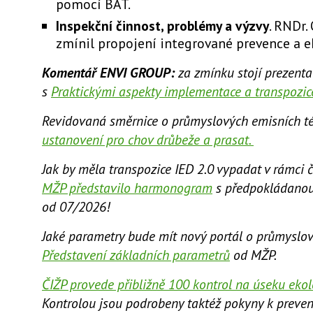
pomocí BAT.
Inspekční činnost, problémy a výzvy
. RNDr.
zmínil propojení integrované prevence a e
Komentář ENVI GROUP:
za zmínku stojí prezent
s
Praktickými aspekty implementace a transpozice
Revidovaná směrnice o průmyslových emisních té
ustanovení pro chov drůbeže a prasat.
Jak by měla transpozice IED 2.0 vypadat v rámci 
MŽP představilo harmonogram
s předpokládanou
od 07/2026!
Jaké parametry bude mít nový portál o průmyslo
Představení základních parametrů
od MŽP.
ČIŽP provede přibližně 100 kontrol na úseku eko
Kontrolou jsou podrobeny taktéž pokyny k preve