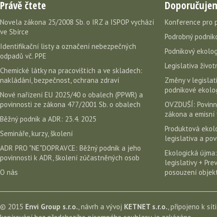
Právě čtete
Doporučuje
Novela zákona 25/2008 Sb. o IRZ a ISPOP vychází
Konference pro 
ve Sbírce
Podrobný podniko
Identifikační listy a označení nebezpečných
Podnikový ekolog
odpadů vč. PPE
Legislativa život
Chemické látky na pracovištích a ve skladech:
nakládání, bezpečnost, ochrana zdraví
Změny v legislati
podnikové ekolog
Nové nařízení EU 2025/40 o obalech (PPWR) a
povinnosti ze zákona 477/2001 Sb. o obalech
OVZDUŠÍ: Povinn
zákona a emisní 
Běžný podnik a ADR: 23.4. 2025
Produktová ekolo
Semináře, kurzy, školení
legislativa a po
ADR PRO "NE"DOPRAVCE: Běžný podnik a jeho
Ekologická újma:
povinnosti k ADR, školení zúčastněných osob
legislativy + Pr
O nás
posouzení objekt
© 2015
Envi Group s.r.o.
, návrh a vývoj
KETNET s.r.o.
, připojeno k sít