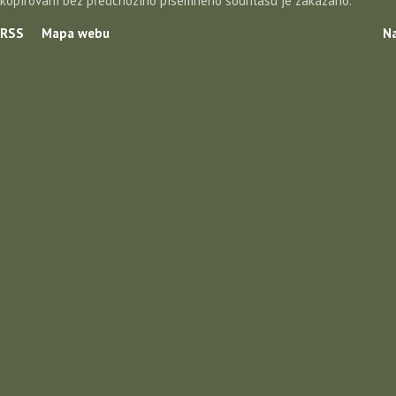
kopírování bez předchozího písemného souhlasu je zakázáno.
RSS
Mapa webu
Na