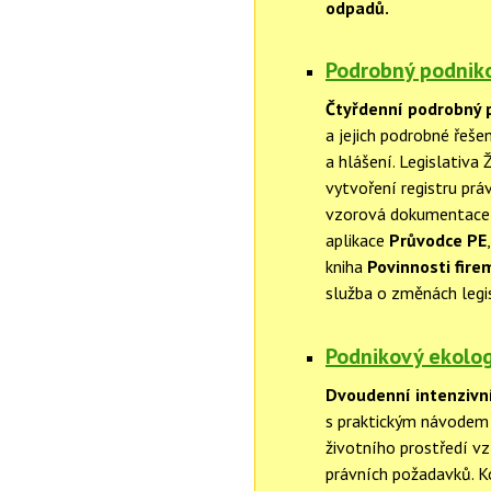
odpadů.
Podrobný podniko
Čtyřdenní podrobný p
a jejich podrobné řeše
a hlášení. Legislativa 
vytvoření registru pr
vzorová dokumentace 
aplikace
Průvodce PE
kniha
Povinnosti fire
služba o změnách legi
Podnikový ekolog
Dvoudenní intenzivn
s praktickým návodem n
životního prostředí vz
právních požadavků. 