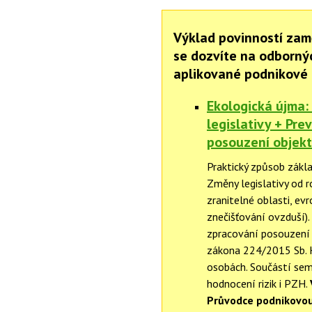
Výklad povinností zam
se dozvíte na odborný
aplikované podnikové 
Ekologická újma:
legislativy + Pre
posouzení objekt
Praktický způsob zákla
Změny legislativy od r
zranitelné oblasti, ev
znečišťování ovzduší).
zpracování posouzení 
zákona 224/2015 Sb. H
osobách. Součástí sem
hodnocení rizik i PZH.
Průvodce podnikovou