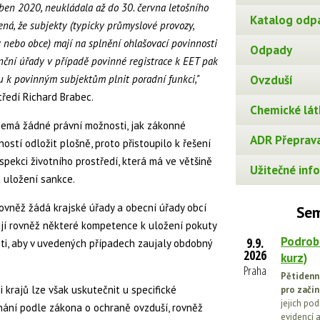
ben 2020, neukládala až do 30. června letošního
Katalog odp
ená, že subjekty (typicky průmyslové provozy,
y nebo obce) mají na splnění ohlašovací povinnosti
Odpady
anční úřady v případě povinné registrace k EET pak
u k povinným subjektům plnit poradní funkci,"
Ovzduší
tředí Richard Brabec.
Chemické lát
 nemá žádné právní možnosti, jak zákonné
ADR Přeprava
ostí odložit plošně, proto přistoupilo k řešení
spekci životního prostředí, která má ve většině
Užitečné info
 uložení sankce.
rovněž žádá krajské úřady a obecní úřady obcí
Sem
ají rovněž některé kompetence k uložení pokuty
Podrob
9.9.
ti, aby v uvedených případech zaujaly obdobný
2026
kurz)
Praha
Pětidenn
 krajů lze však uskutečnit u specifické
pro začín
jejich po
nání podle zákona o ochraně ovzduší, rovněž
evidencí a