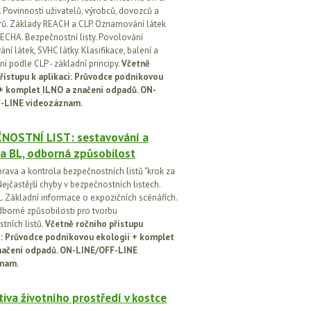
 Povinnosti uživatelů, výrobců, dovozců a
orů. Základy REACH a CLP. Oznamování látek
ECHA. Bezpečnostní listy. Povolování
í látek, SVHC látky. Klasifikace, balení a
í podle CLP - základní principy.
Včetně
řístupu k aplikaci: Průvodce podnikovou
 + komplet ILNO a značení odpadů. ON-
-LINE videozáznam.
NOSTNÍ LIST: sestavování a
a BL, odborná způsobilost
prava a kontrola bezpečnostních listů "krok za
ejčastější chyby v bezpečnostních listech.
. Základní informace o expozičních scénářích.
dborné způsobilosti pro tvorbu
tních listů.
Včetně ročního přístupu
ci: Průvodce podnikovou ekologií + komplet
načení odpadů. ON-LINE/OFF-LINE
nam.
tiva životního prostředí v kostce