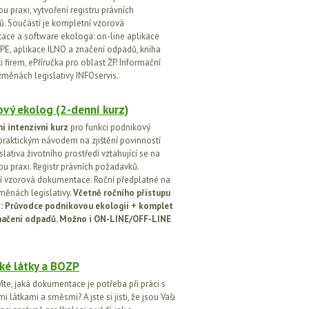
u praxi, vytvoření registru právních
. Součástí je kompletní vzorová
ce a software ekologa: on-line aplikace
PE, aplikace ILNO a značení odpadů, kniha
 firem, ePříručka pro oblast ŽP. Informační
změnách legislativy INFOservis.
vý ekolog (2-denní kurz)
í intenzivní kurz
pro funkci podnikový
praktickým návodem na zjištění povinností
islativa životního prostředí vztahující se na
u praxi. Registr právních požadavků.
 vzorová dokumentace. Roční předplatné na
změnách legislativy.
Včetně ročního přístupu
ci: Průvodce podnikovou ekologií + komplet
načení odpadů. Možno i ON-LINE/OFF-LINE
ké látky a BOZP
íte, jaká dokumentace je potřeba při práci s
 látkami a směsmi? A jste si jisti, že jsou Vaši