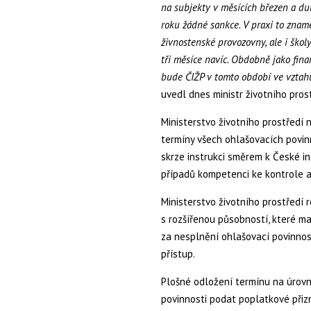
na subjekty v měsících březen a du
roku žádné sankce. V praxi to znam
živnostenské provozovny, ale i škol
tři měsíce navíc. Obdobně jako fin
bude ČIŽP v tomto období ve vztah
uvedl dnes ministr životního pros
Ministerstvo životního prostředí
termíny všech ohlašovacích povinn
skrze instrukci směrem k České in
případů kompetenci ke kontrole a
Ministerstvo životního prostředí 
s rozšířenou působností, které m
za nesplnění ohlašovací povinnos
přístup.
Plošné odložení termínu na úrovni
povinnosti podat poplatkové přiz