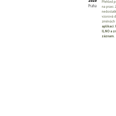
2026
Přehled p
Praha
na praxi. 
nedostatk
vzorová d
změnách l
aplikaci
ILNO a z
záznam.