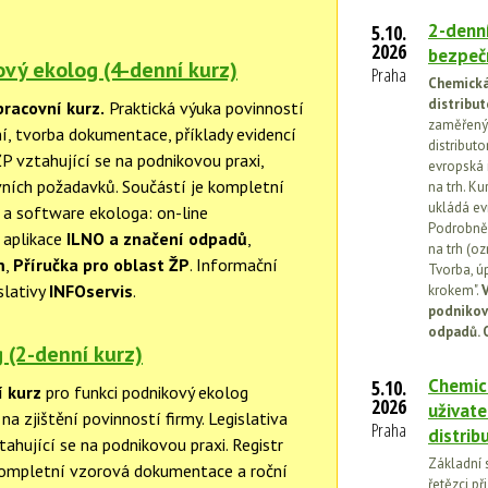
2-denní
5.10.
2026
bezpečn
vý ekolog (4-denní kurz)
Praha
Chemická 
distribut
racovní kurz.
Praktická výuka povinností
zaměřený 
ní, tvorba dokumentace, příklady evidencí
distributo
ŽP vztahující se na podnikovou praxi,
evropská 
ávních požadavků. Součástí je kompletní
na trh. Ku
ukládá ev
a software ekologa: on-line
Podrobněj
, aplikace
ILNO a značení odpadů
,
na trh (o
m
,
Příručka pro oblast ŽP
. Informační
Tvorba, ú
slativy
INFOservis
.
krokem".
V
podnikov
odpadů. 
 (2-denní kurz)
Chemick
5.10.
í kurz
pro funkci podnikový ekolog
2026
uživate
a zjištění povinností firmy. Legislativa
Praha
distrib
tahující se na podnikovou praxi. Registr
Základní 
Kompletní vzorová dokumentace a roční
řetězci př