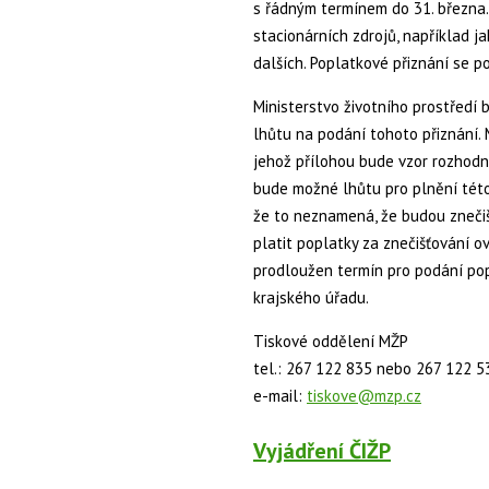
s řádným termínem do 31. března.
stacionárních zdrojů, například j
dalších. Poplatkové přiznání se p
Ministerstvo životního prostředí 
lhůtu na podání tohoto přiznání. 
jehož přílohou bude vzor rozhod
bude možné lhůtu pro plnění této
že to neznamená, že budou znečiš
platit poplatky za znečišťování o
prodloužen termín pro podání po
krajského úřadu.
Tiskové oddělení MŽP
tel.: 267 122 835 nebo 267 122 5
e-mail:
tiskove@mzp.cz
Vyjádření ČIŽP