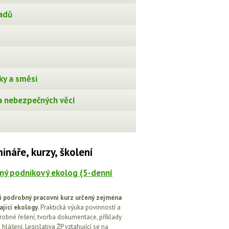
adů
ky a směsi
 nebezpečných věcí
ináře, kurzy, školení
ný podnikový ekolog (5-denní
í podrobný pracovní kurz určený zejména
ající ekology.
Praktická výuka povinností a
drobné řešení, tvorba dokumentace, příklady
 hlášení. Legislativa ŽP vztahující se na