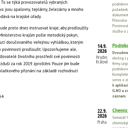
 To se týká provozovatelů vybraných
podnikovo
ako jsou spalovny, teplárny, železárny a mnoho
požadavků
dokumenta
odává na krajské úřady.
Průvodce 
Povinnosti
bude proto dnes instruovat kraje, aby prodloužily
služba o 
Ministerstvo krajům pošle metodický pokyn,
nutí doručovaného veřejnou vyhláškou, kterým
Podniko
14.9.
 povinnosti prodloužit. Upozorňujeme ale,
2026
Dvoudenn
ťovatelé životního prostředí své povinnosti
Hradec
ekolog s 
Králové
vzduší za rok 2019 zproštěni. Pouze jim bude
firmy. Leg
podnikovo
platkového přiznání na základě rozhodnutí
Kompletní
servis o 
k aplika
ILNO a z
34
záznam.
Chemic
22.9.
2026
Seminář: V
Praha
chemickými