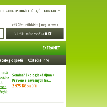
OCHRANA OSOBNÍCH ÚDAJŮ
KONTAKTY
Váš účet:
Přihlásit
|
Registrovat
V košíku máte zboží za
0 Kč
EXTRANET
atalog odpadů
Užitečné info
Seminář Ekologická újma +
Prevence závažných ha...
2 975 Kč
bez DPH