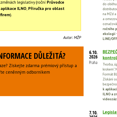
 změnách legislativy (roční
Průvodce
do oběhu.
aplikace ILNO
,
Příručka pro oblast
distribut
na MZd a 
 firem
).
a omezován
označován
ročního p
ekologií
Autor:
MŽP
LINE/OFF
BEZPEČ
6.10.
INFORMACE DŮLEŽITÁ?
2026
kontrol
Praha
Tvorba, ú
aze? Získejte zdarma prémiový přístup a
krokem". N
uďte ceněnným odborníkem
Formát BL
Získání o
bezpečnos
k aplika
ILNO a z
videozáz
Legisla
7.10.