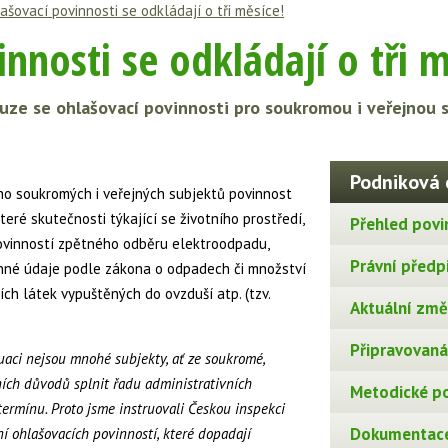
ašovací povinnosti se odkládají o tři měsíce!
nnosti se odkládají o tři m
ze se ohlašovací povinnosti pro soukromou i veřejnou sf
Podniková 
oho soukromých i veřejných subjektů povinnost
ré skutečnosti týkající se životního prostředí,
Přehled povi
povinností zpětného odběru elektroodpadu,
Právní předp
rnné údaje podle zákona o odpadech či množství
ích látek vypuštěných do ovzduší atp. (tzv.
Aktuální změn
Připravovaná 
uaci nejsou mnohé subjekty, ať ze soukromé,
vních důvodů splnit řadu administrativních
Metodické p
rmínu. Proto jsme instruovali Českou inspekci
Dokumentace
ní ohlašovacích povinností, které dopadají