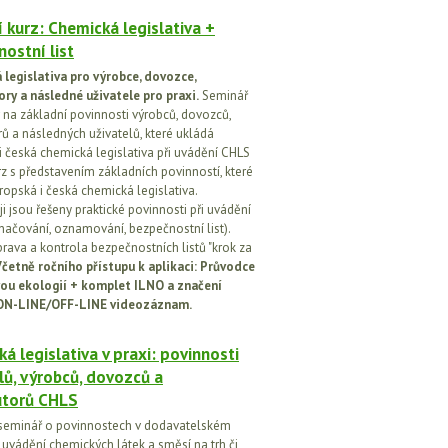
 kurz: Chemická legislativa +
ostní list
legislativa pro výrobce, dovozce,
ory a následné uživatele pro praxi.
Seminář
na základní povinnosti výrobců, dovozců,
rů a následných uživatelů, které ukládá
i česká chemická legislativa při uvádění CHLS
rz s představením základních povinností, které
ropská i česká chemická legislativa.
i jsou řešeny praktické povinnosti při uvádění
značování, oznamování, bezpečnostní list).
prava a kontrola bezpečnostních listů "krok za
četně ročního přístupu k aplikaci: Průvodce
ou ekologií + komplet ILNO a značení
ON-LINE/OFF-LINE videozáznam.
á legislativa v praxi: povinnosti
lů, výrobců, dovozců a
utorů CHLS
seminář o povinnostech v dodavatelském
i uvádění chemických látek a směsí na trh či