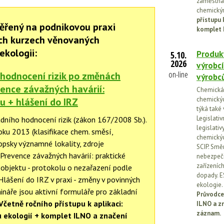
zaměstnan
chemickým
přístupu 
ěřený na podnikovou praxi
komplet 
ch kurzech věnovaných
ekologii:
Produkt
5.10.
2026
výrobcí
on-line
 hodnocení rizik po změnách
výrobc
vence závažných havárií:
Chemická l
chemickýc
u + hlášení do IRZ
týká také
Legislati
dního hodnocení rizik (zákon 167/2008 Sb.).
legislati
oku 2013 (klasifikace chem. směsí,
chemickýc
ropsky významné lokality, zdroje
SCIP. Smě
 Prevence závažných havárií: praktické
nebezpečn
zařízeníc
objektu - protokolu o nezařazení podle
dopady. E
lášení do IRZ v praxi - změny v povinných
ekologie.
ináře jsou aktivní formuláře pro základní
Průvodce
Včetně ročního přístupu k aplikaci:
ILNO a z
záznam.
 ekologií + komplet ILNO a značení