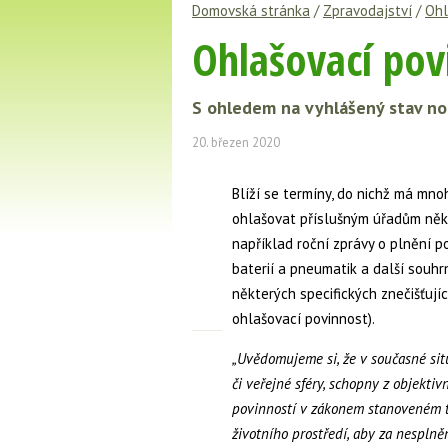
Domovská stránka
/
Zpravodajství
/
Ohl
Ohlašovací povi
S ohledem na vyhlášený stav nou
20. březen 2020
Blíží se termíny, do nichž má mn
ohlašovat příslušným úřadům někte
například roční zprávy o plnění 
baterií a pneumatik a další souh
některých specifických znečišťujíc
ohlašovací povinnost).
„Uvědomujeme si, že v současné sit
či veřejné sféry, schopny z objekti
povinností v zákonem stanoveném te
životního prostředí, aby za nesplně