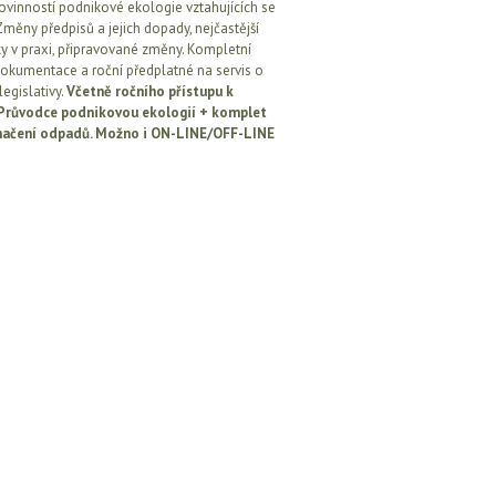
ovinností podnikové ekologie vztahujících se
Změny předpisů a jejich dopady, nejčastější
y v praxi, připravované změny. Kompletní
okumentace a roční předplatné na servis o
egislativy.
Včetně ročního přístupu k
: Průvodce podnikovou ekologií + komplet
načení odpadů. Možno i ON-LINE/OFF-LINE