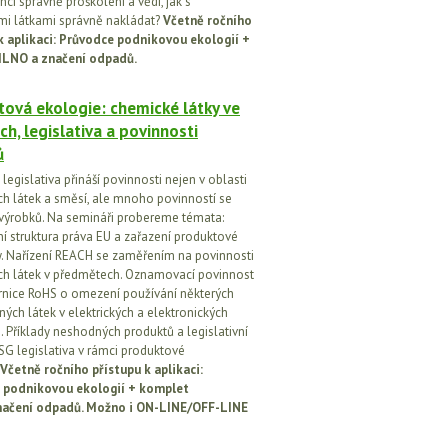
ci správně proškoleni a vědí, jak s
i látkami správně nakládat?
Včetně ročního
k aplikaci: Průvodce podnikovou ekologií +
ILNO a značení odpadů.
ová ekologie: chemické látky ve
ch, legislativa a povinnosti
ů
egislativa přináší povinnosti nejen v oblasti
h látek a směsí, ale mnoho povinností se
 výrobků. Na semináři probereme témata:
vní struktura práva EU a zařazení produktové
vy. Nařízení REACH se zaměřením na povinnosti
h látek v předmětech. Oznamovací povinnost
rnice RoHS o omezení používání některých
ých látek v elektrických a elektronických
h. Příklady neshodných produktů a legislativní
SG legislativa v rámci produktové
Včetně ročního přístupu k aplikaci:
 podnikovou ekologií + komplet
načení odpadů. Možno i ON-LINE/OFF-LINE