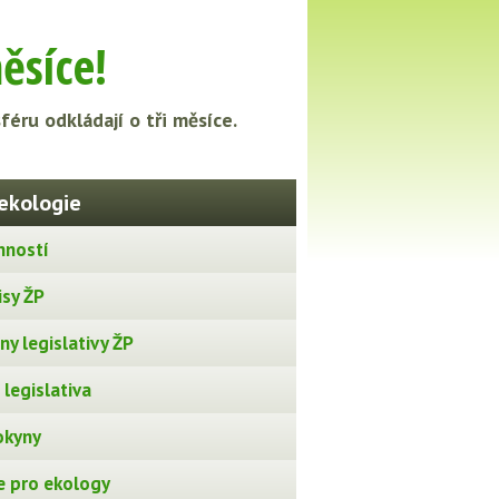
ěsíce!
éru odkládají o tři měsíce.
ekologie
nností
isy ŽP
y legislativy ŽP
legislativa
okyny
 pro ekology