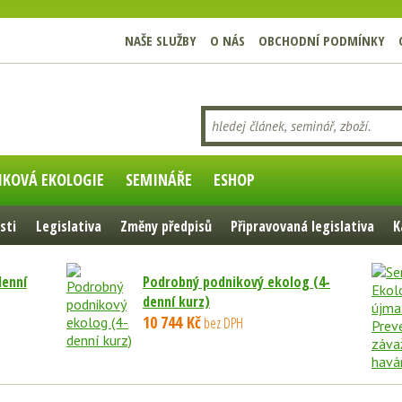
NAŠE SLUŽBY
O NÁS
OBCHODNÍ PODMÍNKY
IKOVÁ EKOLOGIE
SEMINÁŘE
ESHOP
sti
Legislativa
Změny předpisů
Připravovaná legislativa
K
denní
Podrobný podnikový ekolog (4-
denní kurz)
10 744 Kč
bez DPH