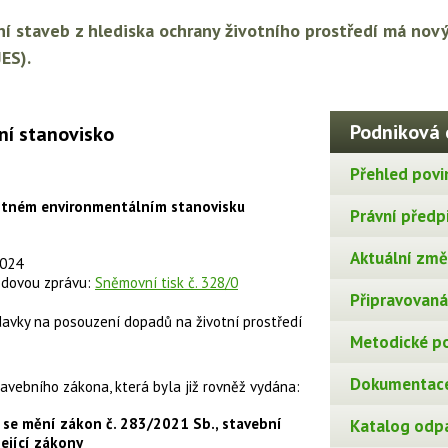
ní staveb z hlediska ochrany životního prostředí má nov
ES).
Podniková 
ní stanovisko
Přehled povi
otném environmentálním stanovisku
Právní předp
Aktuální změn
2024
odovou zprávu:
Sněmovní tisk č. 328/0
Připravovaná 
avky na posouzení dopadů na životní prostředí
Metodické p
Dokumentace
avebního zákona, která byla již rovněž vydána:
se mění zákon č. 283/2021 Sb., stavební
Katalog odp
sející zákony