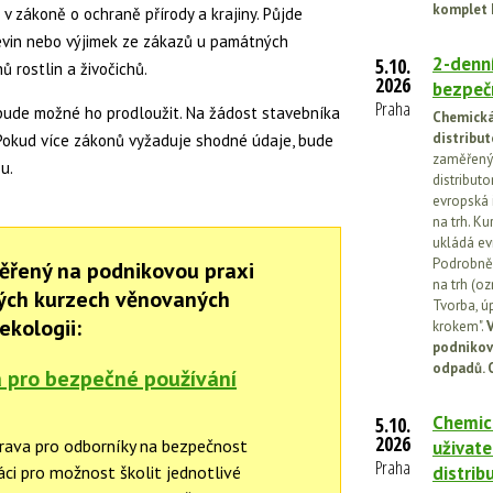
komplet 
i v zákoně o ochraně přírody a krajiny. Půjde
dřevin nebo výjimek ze zákazů u památných
2-denní
5.10.
 rostlin a živočichů.
2026
bezpečn
Praha
 bude možné ho prodloužit. Na žádost stavebníka
Chemická 
distribut
Pokud více zákonů vyžaduje shodné údaje, bude
zaměřený 
u.
distributo
evropská 
na trh. Ku
ukládá ev
Podrobněj
ěřený na podnikovou praxi
na trh (o
ných kurzech věnovaných
Tvorba, ú
ekologii:
krokem".
V
podnikov
odpadů. 
 pro bezpečné používání
Chemick
5.10.
2026
prava pro odborníky na bezpečnost
uživate
Praha
ráci pro možnost školit jednotlivé
distrib