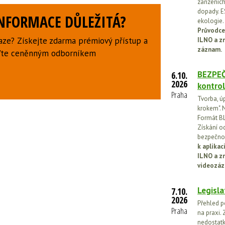
zařízeníc
dopady. E
INFORMACE DŮLEŽITÁ?
ekologie.
Průvodce
aze? Získejte zdarma prémiový přístup a
ILNO a z
záznam.
uďte ceněnným odborníkem
BEZPEČ
6.10.
2026
kontrol
Praha
Tvorba, ú
krokem". N
Formát BL
Získání o
bezpečnos
k aplika
ILNO a z
videozáz
Legisla
7.10.
2026
Přehled p
Praha
na praxi. 
nedostatk