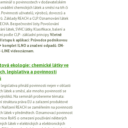
seminář o povinnostech v dodavatelském
i uvádění chemických látek a směsí na trh či
 Povinnosti uživatelů, výrobců, dovozců a
orů. Základy REACH a CLP. Oznamování látek
ECHA. Bezpečnostní listy. Povolování
í látek, SVHC látky. Klasifikace, balení a
í podle CLP - základní principy.
Včetně
řístupu k aplikaci: Průvodce podnikovou
 + komplet ILNO a značení odpadů. ON-
-LINE videozáznam.
ová ekologie: chemické látky ve
ch, legislativa a povinnosti
ů
egislativa přináší povinnosti nejen v oblasti
h látek a směsí, ale mnoho povinností se
 výrobků. Na semináři probereme témata:
vní struktura práva EU a zařazení produktové
vy. Nařízení REACH se zaměřením na povinnosti
h látek v předmětech. Oznamovací povinnost
rnice RoHS o omezení používání některých
ých látek v elektrických a elektronických