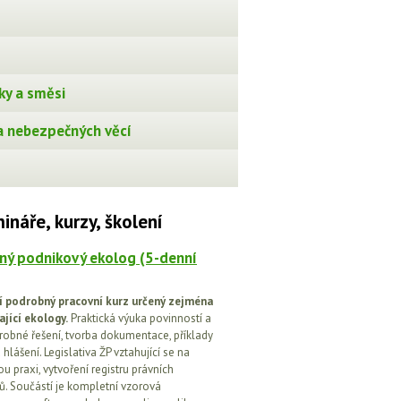
ky a směsi
 nebezpečných věcí
ináře, kurzy, školení
ný podnikový ekolog (5-denní
í podrobný pracovní kurz určený zejména
ající ekology.
Praktická výuka povinností a
drobné řešení, tvorba dokumentace, příklady
 hlášení. Legislativa ŽP vztahující se na
u praxi, vytvoření registru právních
. Součástí je kompletní vzorová