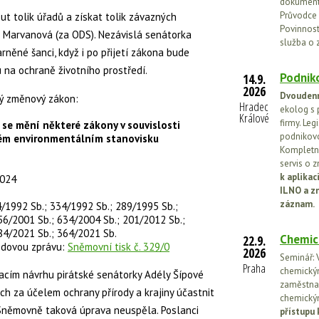
dokumenta
Průvodce 
 tolik úřadů a získat tolik závazných
Povinnosti
 Marvanová (za ODS). Nezávislá senátorka
služba o 
něné šanci, když i po přijetí zákona bude
na ochraně životního prostředí.
Podniko
14.9.
2026
Dvoudenn
ný změnový zákon:
Hradec
ekolog s 
Králové
firmy. Leg
se mění některé zákony v souvislosti
podnikovo
ném environmentálním stanovisku
Kompletní
servis o 
k aplika
2024
ILNO a z
záznam.
4/1992 Sb.; 334/1992 Sb.; 289/1995 Sb.;
56/2001 Sb.; 634/2004 Sb.; 201/2012 Sb.;
84/2021 Sb.; 364/2021 Sb.
Chemic
22.9.
odovou zprávu:
Sněmovní tisk č. 329/0
2026
Seminář: V
Praha
chemickými
cím návrhu pirátské senátorky Adély Šípové
zaměstnan
h za účelem ochrany přírody a krajiny účastnit
chemickým
 Sněmovně taková úprava neuspěla. Poslanci
přístupu 