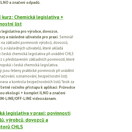
ILNO a značení odpadů.
 kurz: Chemická legislativa +
ostní list
legislativa pro výrobce, dovozce,
ory a následné uživatele pro praxi.
Seminář
na základní povinnosti výrobců, dovozců,
rů a následných uživatelů, které ukládá
i česká chemická legislativa při uvádění CHLS
rz s představením základních povinností, které
ropská i česká chemická legislativa.
i jsou řešeny praktické povinnosti při uvádění
značování, oznamování, bezpečnostní list).
prava a kontrola bezpečnostních listů "krok za
četně ročního přístupu k aplikaci: Průvodce
ou ekologií + komplet ILNO a značení
ON-LINE/OFF-LINE videozáznam.
á legislativa v praxi: povinnosti
lů, výrobců, dovozců a
utorů CHLS