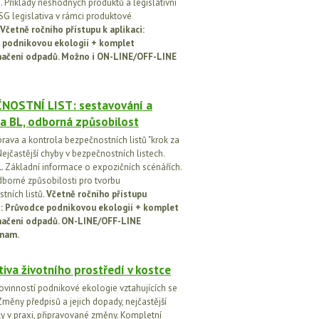
h. Příklady neshodných produktů a legislativní
SG legislativa v rámci produktové
Včetně ročního přístupu k aplikaci:
 podnikovou ekologií + komplet
načení odpadů. Možno i ON-LINE/OFF-LINE
NOSTNÍ LIST: sestavování a
a BL, odborná způsobilost
prava a kontrola bezpečnostních listů "krok za
ejčastější chyby v bezpečnostních listech.
. Základní informace o expozičních scénářích.
dborné způsobilosti pro tvorbu
tních listů.
Včetně ročního přístupu
ci: Průvodce podnikovou ekologií + komplet
načení odpadů. ON-LINE/OFF-LINE
nam.
tiva životního prostředí v kostce
ovinností podnikové ekologie vztahujících se
Změny předpisů a jejich dopady, nejčastější
y v praxi, připravované změny. Kompletní