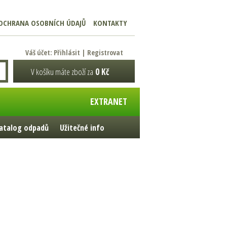
OCHRANA OSOBNÍCH ÚDAJŮ
KONTAKTY
Váš účet:
Přihlásit
|
Registrovat
V košíku máte zboží za
0 Kč
EXTRANET
atalog odpadů
Užitečné info