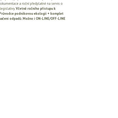
okumentace a roční předplatné na servis o
egislativy.
Včetně ročního přístupu k
: Průvodce podnikovou ekologií + komplet
načení odpadů. Možno i ON-LINE/OFF-LINE