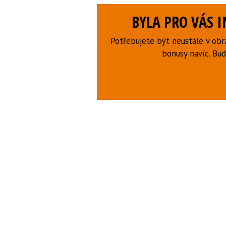
BYLA PRO VÁS 
Potřebujete být neustále v obr
bonusy navíc. B