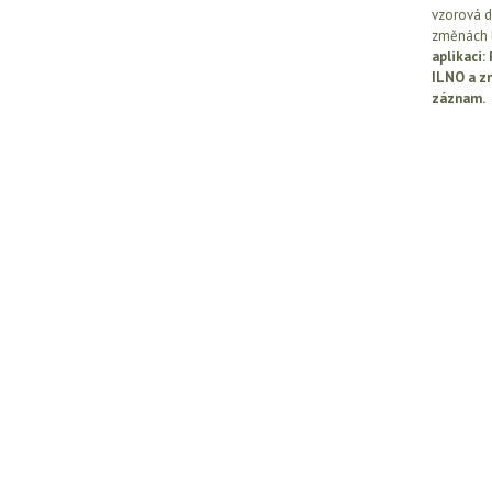
vzorová d
změnách l
aplikaci
ILNO a z
záznam.