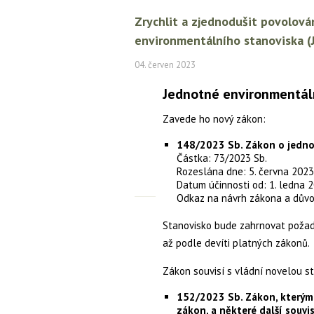
Zrychlit a zjednodušit povolová
environmentálního stanoviska (J
04. červen 2023
Jednotné environmentál
Zavede ho nový zákon:
148/2023 Sb. Zákon o jedn
Částka: 73/2023 Sb.
Rozeslána dne: 5. června 2023
Datum účinnosti od: 1. ledna 
Odkaz na návrh zákona a dův
Stanovisko bude zahrnovat požad
až podle devíti platných zákonů.
Zákon souvisí s vládní novelou st
152/2023 Sb. Zákon, kterým 
zákon, a některé další souvi