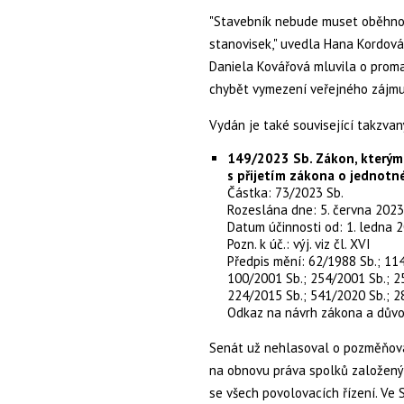
"Stavebník nebude muset oběhnout
stanovisek," uvedla Hana Kordová
Daniela Kovářová mluvila o promar
chybět vymezení veřejného zájmu 
Vydán je také související takzva
149/2023 Sb. Zákon, kterým 
s přijetím zákona o jednot
Částka: 73/2023 Sb.
Rozeslána dne: 5. června 2023
Datum účinnosti od: 1. ledna 
Pozn. k úč.: výj. viz čl. XVI
Předpis mění: 62/1988 Sb.; 11
100/2001 Sb.; 254/2001 Sb.; 2
224/2015 Sb.; 541/2020 Sb.; 2
Odkaz na návrh zákona a dův
Senát už nehlasoval o pozměňova
na obnovu práva spolků založenýc
se všech povolovacích řízení. Ve