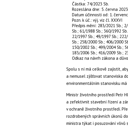
Částka: 74/2023 Sb.
Rozeslána dne: 5. června 2023
Datum účinnosti od: 1. červen
Pozn. k úč.: výj. viz čl. XXXVI
Předpis mění: 283/2021 Sb.; 2
Sb.; 61/1988 Sb.; 360/1992 Sb.
22/1997 Sb.; 49/1997 Sb.; 222
Sb.; 258/2000 Sb.; 406/2000 Sb
150/2002 Sb.; 499/2004 Sb.; 5
183/2006 Sb.; 416/2009 Sb.; 2
Odkaz na návrh zákona a dův
Spolu s ní má celkově zajistit, a
a nemusel zjišťovat stanoviska 
environmentálním stanovisku má b
Ministr životního prostředí Petr 
a zefektivnit stavební řízení a z
v ochraně životního prostředí. Př
rozdrobených správních úkonů do
ministra týkat i posuzování vlivů 