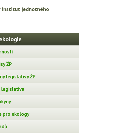
ý institut jednotného
ekologie
nností
isy ŽP
y legislativy ŽP
legislativa
okyny
 pro ekology
adů