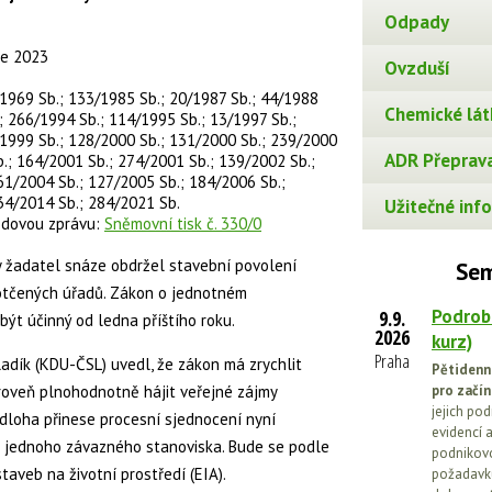
Odpady
ce 2023
Ovzduší
/1969 Sb.; 133/1985 Sb.; 20/1987 Sb.; 44/1988
Chemické lát
; 266/1994 Sb.; 114/1995 Sb.; 13/1997 Sb.;
/1999 Sb.; 128/2000 Sb.; 131/2000 Sb.; 239/2000
ADR Přeprava
.; 164/2001 Sb.; 274/2001 Sb.; 139/2002 Sb.;
61/2004 Sb.; 127/2005 Sb.; 184/2006 Sb.;
34/2014 Sb.; 284/2021 Sb.
Užitečné info
odovou zprávu:
Sněmovní tisk č. 330/0
by žadatel snáze obdržel stavební povolení
Sem
dotčených úřadů. Zákon o jednotném
Podrob
9.9.
ýt účinný od ledna příštího roku.
2026
kurz)
Praha
Hladík (KDU-ČSL) uvedl, že zákon má zrychlit
Pětidenn
ároveň plnohodnotně hájit veřejné zájmy
pro začín
jejich po
edloha přinese procesní sjednocení nyní
evidencí a
 jednoho závazného stanoviska. Bude se podle
podnikovo
staveb na životní prostředí (EIA).
požadavků