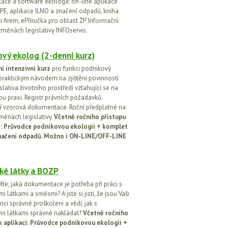
ce a software ekologa: on-line aplikace
PE, aplikace ILNO a značení odpadů, kniha
 firem, ePříručka pro oblast ŽP. Informační
změnách legislativy INFOservis.
vý ekolog (2-denní kurz)
í intenzivní kurz
pro funkci podnikový
praktickým návodem na zjištění povinností
islativa životního prostředí vztahující se na
u praxi. Registr právních požadavků.
 vzorová dokumentace. Roční předplatné na
změnách legislativy.
Včetně ročního přístupu
ci: Průvodce podnikovou ekologií + komplet
načení odpadů. Možno i ON-LINE/OFF-LINE
ké látky a BOZP
íte, jaká dokumentace je potřeba při práci s
 látkami a směsmi? A jste si jisti, že jsou Vaši
ci správně proškoleni a vědí, jak s
i látkami správně nakládat?
Včetně ročního
k aplikaci: Průvodce podnikovou ekologií +