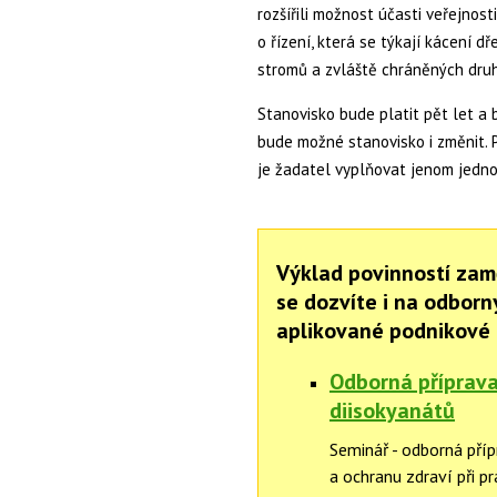
rozšířili možnost účasti veřejnost
o řízení, která se týkají kácení 
stromů a zvláště chráněných druhů
Stanovisko bude platit pět let a
bude možné stanovisko i změnit. 
je žadatel vyplňovat jenom jedno
Výklad povinností zam
se dozvíte i na odbor
aplikované podnikové 
Odborná příprava
diisokyanátů
Seminář - odborná pří
a ochranu zdraví při p