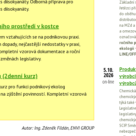
 s diisokyanáty. Odborná příprava pro
Základní 
řetězci př
s diisokyanáty.
do oběhu.
distribut
ního prostředí v kostce
na MZd a 
a omezován
em vztahujících se na podnikovou praxi.
označován
ročního p
h dopady, nejčastější nedostatky v praxi,
ekologií
Kompletní vzorová dokumentace a roční
LINE/OFF
 změnách legislativy.
Produkt
5.10.
2026
 (2denní kurz)
výrobcí
on-line
výrobc
kurz pro funkci podnikový ekolog
Chemická l
na zjištění povinností. Kompletní vzorová
chemickýc
týká také
Legislati
legislati
chemickýc
SCIP. Smě
Autor:
Ing. Zdeněk Fildán, ENVI GROUP
nebezpečn