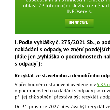
oblast ŽP. Informační služba o změnách
INFOservis.
ÚPLNÉ ZNĚNÍ
I. Podle vyhlášky č. 273/2021 Sb.,
o po
nakládání s odpady, ve znění pozdějšíc
(dále jen „vyhláška o podrobnostech na
s odpady“):
Recyklát ze stavebního a demoličního od
V přechodném ustanovení uvedeném v
§ 83 o
o podrobnostech nakládání s odpady jsou uve
při jejichž splnění přestává být recyklát z 
Do 31. prosince 2027 přestává být recyklát z