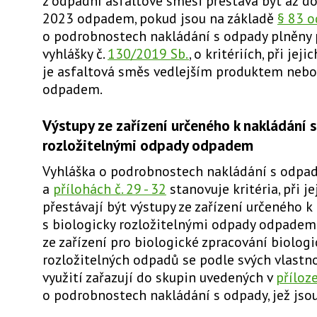
z odpadní asfaltové směsi přestává být až do
2023 odpadem, pokud jsou na základě
§ 83 o
o podrobnostech nakládání s odpady plněny
vyhlášky č.
130/2019 Sb.
, o kritériích, při jej
je asfaltová směs vedlejším produktem nebo
odpadem.
Výstupy ze zařízení určeného k nakládání s
rozložitelnými odpady odpadem
Vyhláška o podrobnostech nakládání s odpa
a
přílohách č. 29 - 32
stanovuje kritéria, při j
přestávají být výstupy ze zařízení určeného k
s biologicky rozložitelnými odpady odpadem.
ze zařízení pro biologické zpracování biologi
rozložitelných odpadů se podle svých vlastn
využití zařazují do skupin uvedených v
příloze
o podrobnostech nakládání s odpady, jež jsou