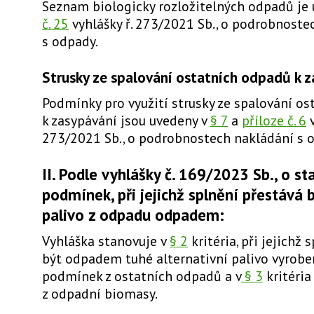
Seznam biologicky rozložitelných odpadů je
č. 25
vyhlášky ř. 273/2021 Sb., o podrobnoste
s odpady.
Strusky ze spalování ostatních odpadů k 
Podmínky pro využití strusky ze spalování o
k zasypávání jsou uvedeny v
§ 7
a
příloze č. 6
v
273/2021 Sb., o podrobnostech nakládání s 
II. Podle vyhlášky č. 169/2023 Sb., o s
podmínek, při jejichž splnění přestává 
palivo z odpadu odpadem:
Vyhláška stanovuje v
§ 2
kritéria, při jejichž 
být odpadem
tuhé alternativní palivo
vyrobe
podmínek z ostatních odpadů a v
§ 3
kritéria
z odpadní biomasy.