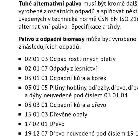
Tuhé alternativní palivo
musí být kromě dalš
vyrobené z ostatních odpadů a splňovat někte
uvedených v technické normě ČSN EN ISO 21
alternativní paliva - Specifikace a třídy.
Palivo z odpadní biomasy
může být vyrobeno
z následujících odpadů:
02 01 03 Odpad rostlinných pletiv
02 01 07 Odpady z lesnictví
03 01 01 Odpadní kůra a korek
03 01 05 Piliny, hobliny, odřezky, dřevo, dř
a dýhy, neuvedené pod číslem 03 01 04
03 03 01 Odpadní kůra a dřevo
15 01 03 Dřevěné obaly
17 02 01 Dřevo
19 12 07 Dřevo neuvedené pod číslem 19 