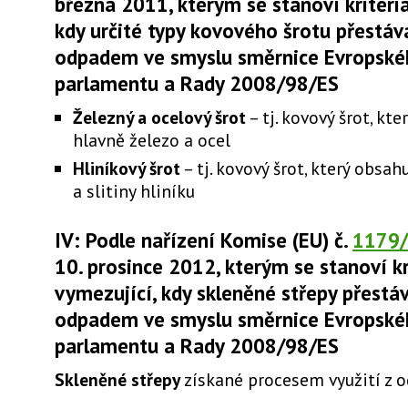
března 2011, kterým se stanoví kritéri
kdy určité typy kovového šrotu přestáva
odpadem ve smyslu směrnice Evropské
parlamentu a Rady 2008/98/ES
Železný a ocelový šrot
– tj. kovový šrot, kt
hlavně železo a ocel
Hliníkový šrot
– tj. kovový šrot, který obsah
a slitiny hliníku
IV: Podle nařízení Komise (EU) č.
1179
10. prosince 2012, kterým se stanoví kr
vymezující, kdy skleněné střepy přestáv
odpadem ve smyslu směrnice Evropské
parlamentu a Rady 2008/98/ES
Skleněné střepy
získané procesem využití z 