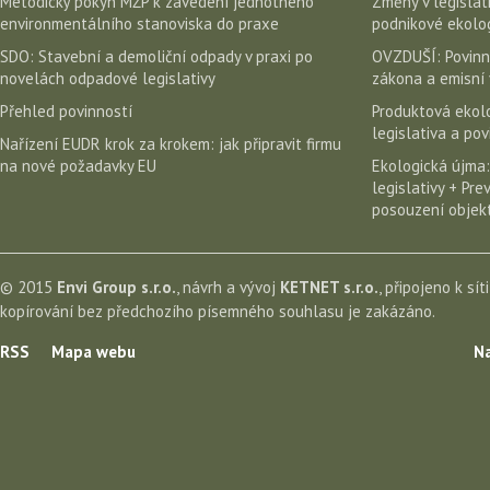
Metodický pokyn MŽP k zavedení jednotného
Změny v legislati
environmentálního stanoviska do praxe
podnikové ekolog
SDO: Stavební a demoliční odpady v praxi po
OVZDUŠÍ: Povinn
novelách odpadové legislativy
zákona a emisní 
Přehled povinností
Produktová ekolo
legislativa a po
Nařízení EUDR krok za krokem: jak připravit firmu
na nové požadavky EU
Ekologická újma:
legislativy + Pr
posouzení objekt
© 2015
Envi Group s.r.o.
, návrh a vývoj
KETNET s.r.o.
, připojeno k sít
kopírování bez předchozího písemného souhlasu je zakázáno.
RSS
Mapa webu
Na