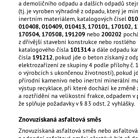
a demoličního odpadu a dalších odpadů stej
(tj. je vyroben výhradně z odpadu, který je m
inertním materiálem, katalogových čísel
010
010408, 010409, 010413, 170101, 170102, 1
170504, 170508, 191209
nebo
200202
pochá
z dřívější stavební konstrukce nebo rostlého
katalogového čísla
101314
a dále odpadu k
čísla
191212
, pokud jde o beton získaný z o
elektrozařízení ze skupiny 4 podle přílohy č. 
o výrobcích s ukončenou životností), pokud j
přírodní kamenivo nebo inertní minerální ma
výstup recyklace, při které dochází ke změně 
a roztřídění na velikostní frakce, odpadem v 
že splňuje požadavky v § 83 odst. 2 vyhlášky.
Znovuzískaná asfaltová směs
Znovuzískaná asfaltová směs nebo asfaltov