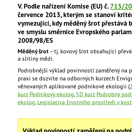
V. Podle nařízení Komise (EU) č.
715/2
července 2013, kterým se stanoví krité
vymezující, kdy měděný šrot přestává
ve smyslu směrnice Evropského parlam
2008/98/ES
Měděný šrot
– tj. kovový šrot obsahující pře
a slitiny mědi.
Podrobnější výklad povinností zaměřený na 
praxi se dozvíte na odborných kurzech Envig
věnovaných aplikované podnikové ekologii (
kurz
Podnikový ekolog
,
5D kurz
Podrobný pod
ekolog
,
Legislativa životního prostředí v kos
Výklad povinností zaměřený na podni