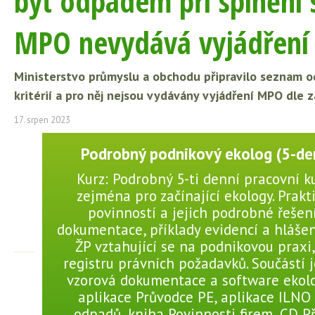
být odpadem při splnění s
MPO nevydává vyjádření
Ministerstvo průmyslu a obchodu připravilo seznam o
kritérií a pro něj nejsou vydávány vyjádření MPO dle 
17. srpen 2023
Podrobný podnikový ekolog (5-den
Kurz: Podrobný 5-ti denní pracovní k
zejména pro začínající ekology. Prakt
povinností a jejich podrobné řešení
dokumentace, příklady evidencí a hlášení
ŽP vztahující se na podnikovou praxi,
registru právních požadavků. Součástí 
vzorová dokumentace a software ekolo
aplikace Průvodce PE, aplikace ILNO
odpadů, kniha Povinnosti firem, CD P