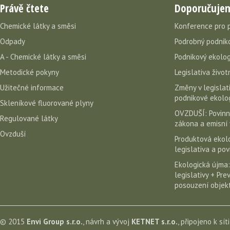
Právě čtete
Doporučuje
Chemické látky a směsi
Konference pro 
Odpady
Podrobný podniko
A - Chemické látky a směsi
Podnikový ekolog
Metodické pokyny
Legislativa život
Užitečné informace
Změny v legislati
podnikové ekolog
Skleníkové fluorované plyny
OVZDUŠÍ: Povinn
Regulované látky
zákona a emisní 
Ovzduší
Produktová ekolo
legislativa a po
Ekologická újma:
legislativy + Pr
posouzení objekt
© 2015
Envi Group s.r.o.
, návrh a vývoj
KETNET s.r.o.
, připojeno k sít