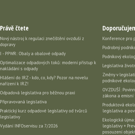
Právě čtete
Doporučuje
Nový nástroj k regulaci znečištění ovzduší z
Konference pro 
dopravy
Podrobný podniko
I - PPWR: Obaly a obalové odpady
Podnikový ekolog
Optimalizace odpadových toků: moderní přístup k
Legislativa život
nakládání s odpady
Změny v legislati
Hlášení do IRZ - kdo, co, kdy? Pozor na novelu
podnikové ekolog
nařízení k IRZ!
OVZDUŠÍ: Povinn
Odpadová legislativa pro běžnou praxi
zákona a emisní 
Připravovaná legislativa
Produktová ekolo
Praktický kurz odpadové legislativy od tvůrců
legislativa a po
legislativy
Ekologická újma:
Vydání INFOservisu za 7/2026
legislativy + Pr
posouzení objekt