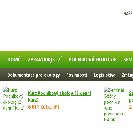
NAŠE
DOMŮ
ZPRAVODAJSTVÍ
PODNIKOVÁ EKOLOGIE
SEM
Dokumentace pro ekology
Povinnosti
Legislativa
Změny
Kurz Podnikový ekolog (2-denní
S
kurz)
p
6 611 Kč
2
bez DPH