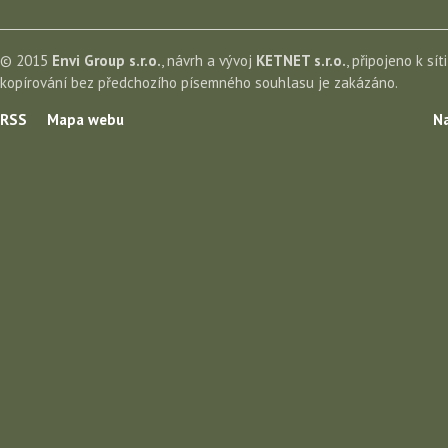
© 2015
Envi Group s.r.o.
, návrh a vývoj
KETNET s.r.o.
, připojeno k sít
kopírování bez předchozího písemného souhlasu je zakázáno.
RSS
Mapa webu
Na