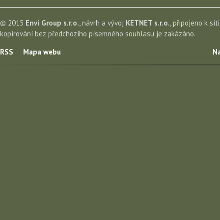
© 2015
Envi Group s.r.o.
, návrh a vývoj
KETNET s.r.o.
, připojeno k sít
kopírování bez předchozího písemného souhlasu je zakázáno.
RSS
Mapa webu
Na