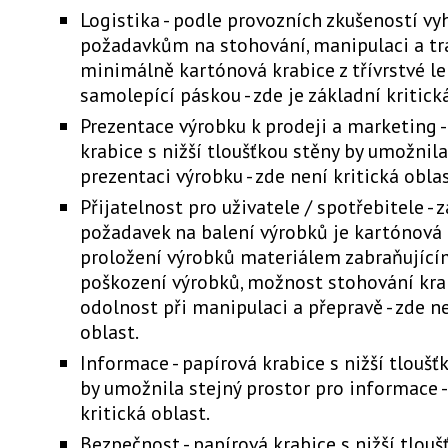
Logistika - podle provozních zkušeností vy
požadavkům na stohování, manipulaci a tr
minimálně kartónová krabice z třívrstvé l
samolepící páskou - zde je základní kritick
Prezentace výrobku k prodeji a marketing -
krabice s nižší tloušťkou stěny by umožnil
prezentaci výrobku - zde není kritická oblas
Přijatelnost pro uživatele / spotřebitele - 
požadavek na balení výrobků je kartónová 
proložení výrobků materiálem zabraňují
poškození výrobků, možnost stohování krab
odolnost při manipulaci a přepravě - zde ne
oblast.
Informace - papírová krabice s nižší tloušť
by umožnila stejný prostor pro informace -
kritická oblast.
Bezpečnost - papírová krabice s nižší tlouš