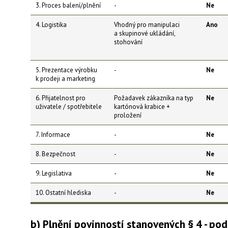
3. Proces balení/plnění
-
Ne
4. Logistika
Vhodný pro manipulaci
Ano
a skupinové ukládání,
stohování
5. Prezentace výrobku
-
Ne
k prodeji a marketing
6. Přijatelnost pro
Požadavek zákazníka na typ
Ne
uživatele / spotřebitele
kartónová krabice +
proložení
7. Informace
-
Ne
8. Bezpečnost
-
Ne
9. Legislativa
-
Ne
10. Ostatní hlediska
-
Ne
b) Plnění povinností stanovených § 4 - po