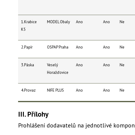
1.Krabice
MODEL Obaly
Ano
Ano
Ne
K5
2.Papír
OSPAP Praha
Ano
Ano
Ne
3.Páska
Veselý
Ano
Ano
Ne
Horažďovice
4.Provaz
NIFE PLUS
Ano
Ano
Ne
III. Přílohy
Prohlášení dodavatelů na jednotlivé kompon