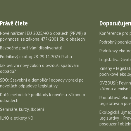
Právě čtete
Doporučuje
Nové nařízení EU 2025/40 o obalech (PPWR) a
Konference pro 
povinnosti ze zákona 477/2001 Sb. o obalech
Podrobný podniko
Bezpečné používání diisokyanátů
Podnikový ekolog
Podnikový ekolog 28-29.11.2023 Praha
Legislativa život
Jak ovlivní nový zákon o ovzduší spalování
Změny v legislati
odpadů?
podnikové ekolog
SDO: Stavební a demoliční odpady v praxi po
OVZDUŠÍ: Povinn
novelách odpadové legislativy
zákona a emisní 
Další metodické podklady k novému zákonu o
Produktová ekolo
odpadech
legislativa a po
Semináře, kurzy, školení
Ekologická újma:
ILNO a etikety NO
legislativy + Pr
posouzení objekt