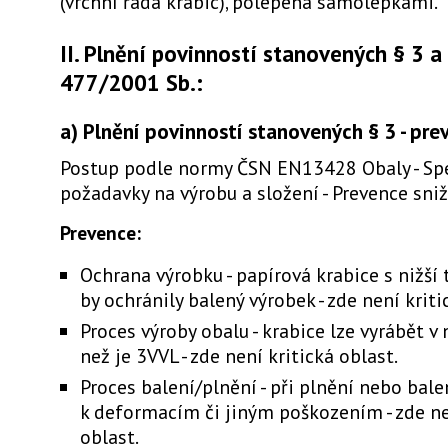
(vrchní řada krabic), polepená samolepkami.
II. Plnění povinností stanovených § 3 a
477/2001 Sb.:
a) Plnění povinností stanovených § 3 - pre
Postup podle normy ČSN EN13428 Obaly - Spe
požadavky na výrobu a složení - Prevence sni
Prevence:
Ochrana výrobku - papírová krabice s nižší 
by ochránily balený výrobek - zde není kriti
Proces výroby obalu - krabice lze vyrábět v
než je 3VVL - zde není kritická oblast.
Proces balení/plnění - při plnění nebo bal
k deformacím či jiným poškozením - zde ne
oblast.