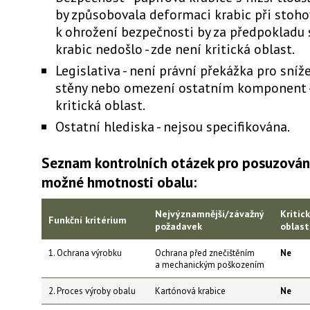
by způsobovala deformaci krabic při stoho
k ohrožení bezpečnosti by za předpokladu s
krabic nedošlo - zde není kritická oblast.
Legislativa - není právní překážka pro sníže
stěny nebo omezení ostatním komponent -
kritická oblast.
Ostatní hlediska - nejsou specifikována.
Seznam kontrolních otázek pro posuzování
možné hmotnosti obalu:
Nejvýznamnější/závažný
Kritic
Funkční kritérium
požadavek
oblast
1. Ochrana výrobku
Ochrana před znečištěním
Ne
a mechanickým poškozením
2. Proces výroby obalu
Kartónová krabice
Ne