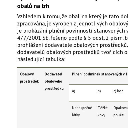
obalů na trh
Vzhledem k tomu, že obal, na který je tato 
zpracována, je vyroben z jednotlivých obalov
je prokázání plnění povinností stanovených v
477/2001 Sb. řešeno podle § 5 odst. 2 písm. b)
prohlášení dodavatele obalových prostředků.
dodavatelů obalových prostředků tvořících o
následující tabulka:
Obalový
Dodavatel
Plnění podmínek stanovených v § 
prostředek
obalového
prostředku
a)
b)
c) bod
Nebezpečné
Těžké
Opakova
látky
kovy
použití