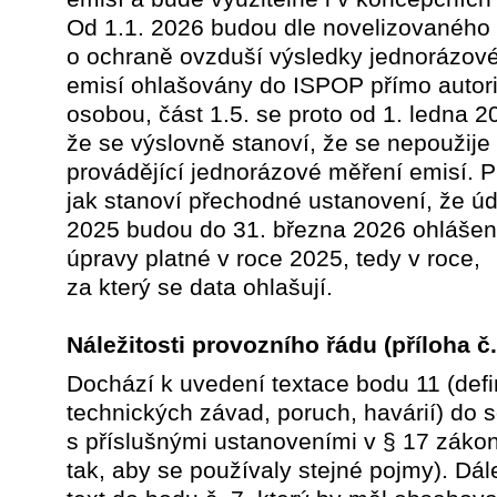
Od 1.1. 2026 budou dle novelizovaného
o ochraně ovzduší výsledky jednorázov
emisí ohlašovány do ISPOP přímo autor
osobou, část 1.5. se proto od 1. ledna 2
že se výslovně stanoví, že se nepoužije
provádějící jednorázové měření emisí. P
jak stanoví přechodné ustanovení, že úd
2025 budou do 31. března 2026 ohlášen
úpravy platné v roce 2025, tedy v roce,
za který se data ohlašují.
Náležitosti provozního řádu
(příloha č
Dochází k uvedení textace bodu 11 (defi
technických závad, poruch, havárií) do 
s příslušnými ustanoveními v § 17 záko
tak, aby se používaly stejné pojmy). Dál