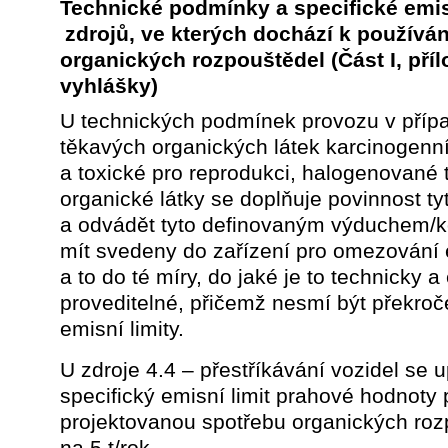
Technické podmínky a specifické emis
zdrojů, ve kterých dochází k používán
organických rozpouštědel
(Část I, pří
vyhlášky)
U technických podmínek provozu v příp
těkavých organických látek karcinogenn
a toxické pro reprodukci, halogenované
organické látky se doplňuje povinnost t
a odvádět tyto definovaným výduchem/
mít svedeny do zařízení pro omezování 
a to do té míry, do jaké je to technicky 
proveditelné, přičemž nesmí být překroč
emisní limity.
U zdroje 4.4 – přestříkávání vozidel se 
specifický emisní limit prahové hodnoty
projektovanou spotřebu organických roz
na 5 t/rok.