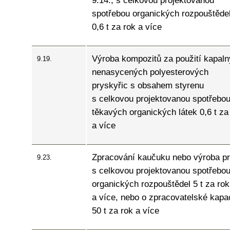
9.14., s celkovou projektovanou
spotřebou organických rozpouštěde
0,6 t za rok a více
Výroba kompozitů za použití kapal
9.19.
nenasycených polyesterových
pryskyřic s obsahem styrenu
s celkovou projektovanou spotřebo
těkavých organických látek 0,6 t za
a více
Zpracování kaučuku nebo výroba p
9.23.
s celkovou projektovanou spotřebo
organických rozpouštědel 5 t za rok
a více, nebo o zpracovatelské kapa
50 t za rok a více