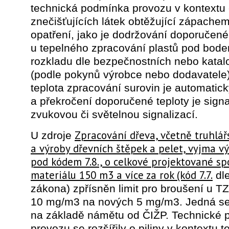
technická podmínka provozu v kontextu 
znečišťujících látek obtěžující zápachem
opatření, jako je dodržování doporučené
u tepelného zpracování plastů pod bod
rozkladu dle bezpečnostních nebo katalo
(podle pokynů výrobce nebo dodavatele)
teplota zpracování surovin je automatic
a překročení doporučené teploty je sign
zvukovou či světelnou signalizací.
Zpracování dřeva, včetně truhlář
U zdroje
a výroby dřevních štěpek a pelet, vyjma v
pod kódem 7.8., o celkové projektované sp
materiálu 150 m3 a více za rok (kód 7.7.
dle
zákona) zpřísněn limit pro broušení u T
10 mg/m3 na nových 5 mg/m3. Jedná se
na základě námětu od ČIŽP. Technické
provozu se rozšířily o piliny v kontextu t