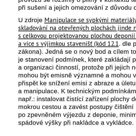
při sušení a jejich omezování z důvodu 
Manipulace se sypkými materiály
U zdroje
skladování na otevřených plochách jinde
s celkovou projektovanou plochou deponi
a více s výjimkou stavenišť (kód 12.1
. dle 
zákona). Jedná se o nový bod a cílem t
je stanovení podmínek, které zakládají p
a organizaci činností, protože při jejich 
mohou být emisně významné a mohou 
přispět ke snížení emisi z abraze a úletu
a manipulace. K technickým podmínkám 
např.: instalovat čistící zařízení plochy 
mokrou cestou a zavést postupy čištění
po zpevněném výjezdu z deponie, minim
spádové výšky při nakládce a vykládce.