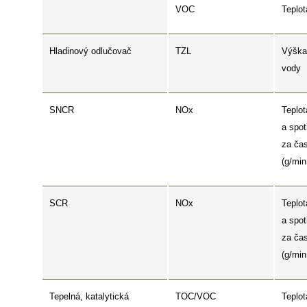
VOC
Teplot
Hladinový odlučovač
TZL
Výška
vody
SNCR
NOx
Teplot
a spot
za ča
(g/min
SCR
NOx
Teplot
a spot
za ča
(g/min
Tepelná, katalytická
TOC/VOC
Teplot