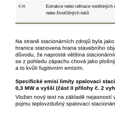
Extrakce nebo rafinace rostlinných 
9.24.
nebo živočišných tuků
Na straně stacionárních zdrojů byla jako
hranice stanovena hrana stavebního obj
důvodu, že naprostá většina stacionární
se z pohledu zápachu chová jako plošný
a to kvůli fugitivním emisím.
Specifické emisí limity spalovací stac
0,3 MW a vyšší
(část II přílohy č. 2 vy
Vložen nový text na základě nejasností 
pojmu teplovzdušný spalovací stacionárn