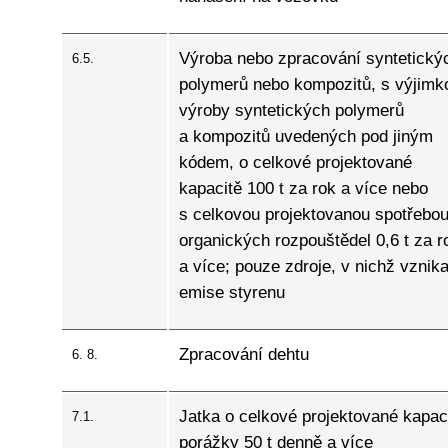
Výroba nebo zpracování syntetický
6.5.
polymerů nebo kompozitů, s výjimk
výroby syntetických polymerů
a kompozitů uvedených pod jiným
kódem, o celkové projektované
kapacitě 100 t za rok a více nebo
s celkovou projektovanou spotřebo
organických rozpouštědel 0,6 t za r
a více; pouze zdroje, v nichž vznika
emise styrenu
Zpracování dehtu
6. 8.
Jatka o celkové projektované kapac
7.1.
porážky 50 t denně a více