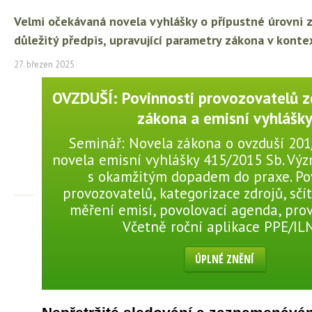
Velmi očekávaná novela vyhlášky o přípustné úrovni z
důležitý předpis, upravující parametry zákona v konte
27. březen 2025
OVZDUŠÍ: Povinnosti provozovatelů z
zákona a emisní vyhlášk
Seminář: Novela zákona o ovzduší 201
novela emisní vyhlášky 415/2015 Sb. V
s okamžitým dopadem do praxe. Po
provozovatelů, kategorizace zdrojů, sčí
měření emisí, povolovací agenda, provo
Včetně roční aplikace PPE/IL
ÚPLNÉ ZNĚNÍ