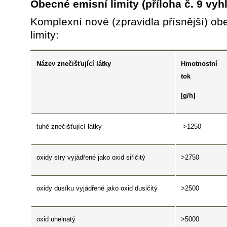
Obecné emisní limity
(příloha č. 9 vyh
Komplexní nové (zpravidla přísnější) ob
limity:
Název znečišťující látky
Hmotnostní
tok
[g/h]
tuhé znečišťující látky
>1250
oxidy síry vyjádřené jako oxid siřičitý
>2750
oxidy dusíku vyjádřené jako oxid dusičitý
>2500
oxid uhelnatý
>5000