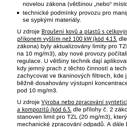
novelou zákona (většinou „nebo“ místo
technické podmínky provozu pro mani
se sypkými materiály.
Broušení kovů a plastů s celkov
U zdroje
příkonem vyšším než 100 kW (kód 4.13.
dle
zákona) byly aktualizovány limity pro T
na 10 mg/m3), aby nové provozy počítali
regulace. U většiny technik dají aplikova
kdy jemný prach z těchto činností a tech
zachycovat ve tkaninových filtrech, kde 
běžně dosahovány výstupní koncentrac
pod 10 mg/m3.
Výroba nebo zpracování synteti
U zdroje
a kompozitů (kód 6.5.
dle přílohy č. 2 zák
stanoven limit pro TZL (20 mg/m3), který 
mechanické zpracování odpadů. A dále b