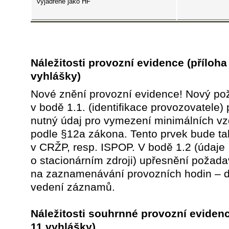
vyjádřené jako HF
Náležitosti provozní evidence
(příloha
vyhlášky)
Nové znění provozní evidence! Nový p
v bodě 1.1. (identifikace provozovatele)
nutný údaj pro vymezení minimálních vz
podle §12a zákona. Tento prvek bude t
v CRŽP, resp. ISPOP. V bodě 1.2 (údaje
o stacionárním zdroji) upřesnění požad
na zaznamenávání provozních hodin – d
vedení záznamů.
Náležitosti souhrnné provozní eviden
11 vyhlášky)