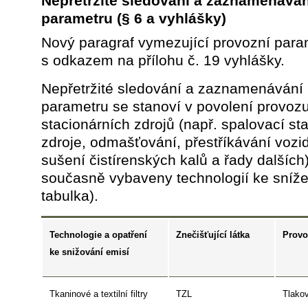
Nepřetržité sledování a zaznamenává
parametru
(§ 6 a vyhlášky)
Nový paragraf vymezující provozní para
s odkazem na přílohu č. 19 vyhlášky.
Nepřetržité sledování a zaznamenávání
parametru se stanoví v povolení provoz
stacionárních zdrojů (např. spalovací st
zdroje, odmašťování, přestříkávání vozid
sušení čistírenských kalů a řady dalších)
současně vybaveny technologií ke snížen
tabulka).
Technologie a opatření
Znečišťující látka
Provo
ke snižování emisí
Tkaninové a textilní filtry
TZL
Tlakov