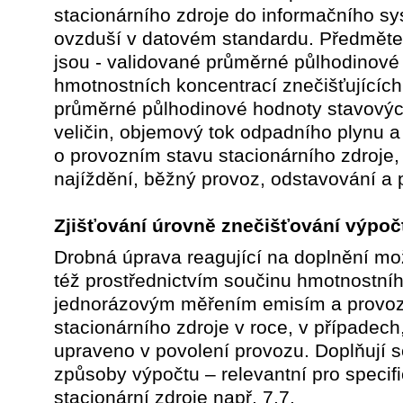
stacionárního zdroje do informačního sy
ovzduší v datovém standardu. Předmět
jsou - validované průměrné půlhodinové
hmotnostních koncentrací znečišťujících 
průměrné půlhodinové hodnoty stavovýc
veličin, objemový tok odpadního plynu a
o provozním stavu stacionárního zdroje
najíždění, běžný provoz, odstavování a 
Zjišťování úrovně znečišťování výpo
Drobná úprava reagující na doplnění mo
též prostřednictvím součinu hmotnostní
jednorázovým měřením emisím a provoz
stacionárního zdroje v roce, v případech,
upraveno v povolení provozu. Doplňují se
způsoby výpočtu – relevantní pro specif
stacionární zdroje např. 7.7.