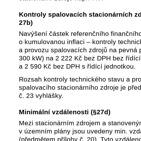
Kontroly spalovacích stacionárních z
27b)
Navýšení částek referenčního finančního
o kumulovanou inflaci – kontroly techni
a provozu spalovacích zdrojů na pevná p
300 kW) na 2 222 Kč bez DPH bez řídící
a 2 590 Kč bez DPH s řídící jednotkou.
Rozsah kontroly technického stavu a pr
spalovacího stacionárního zdroje je pře
č. 23 vyhlášky.
Minimální vzdálenosti
(§27d)
Mezi stacionárním zdrojem a stanovený
v územním plány jsou uvedeny min. vzd
(předmětem přílohy č. 20). Tyto vzdáleno