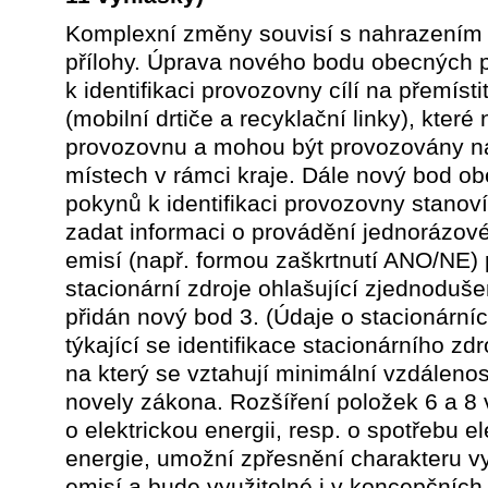
Komplexní změny souvisí s nahrazením
přílohy. Úprava nového bodu obecných 
k identifikaci provozovny cílí na přemísti
(mobilní drtiče a recyklační linky), které 
provozovnu a mohou být provozovány n
místech v rámci kraje. Dále nový bod o
pokynů k identifikaci provozovny stanov
zadat informaci o provádění jednorázov
emisí (např. formou zaškrtnutí ANO/NE) 
stacionární zdroje ohlašující zjednoduše
přidán nový bod 3. (Údaje o stacionárníc
týkající se identifikace stacionárního zdr
na který se vztahují minimální vzdálenos
novely zákona. Rozšíření položek 6 a 8 v
o elektrickou energii, resp. o spotřebu el
energie, umožní zpřesnění charakteru 
emisí a bude využitelné i v koncepčníc