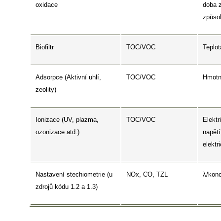
oxidace
doba 
způsob
Biofiltr
TOC/VOC
Teplot
Adsorpce (Aktivní uhlí,
TOC/VOC
Hmotn
zeolity)
Ionizace (UV, plazma,
TOC/VOC
Elektr
ozonizace atd.)
napětí
elektr
Nastavení stechiometrie (u
NOx, CO, TZL
λ/kon
zdrojů kódu 1.2 a 1.3)