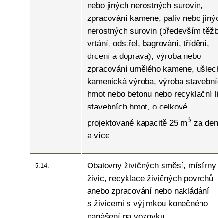
nebo jiných nerostných surovin,
zpracování kamene, paliv nebo jiný
nerostných surovin (především těžb
vrtání, odstřel, bagrování, třídění,
drcení a doprava), výroba nebo
zpracování umělého kamene, ušlech
kamenická výroba, výroba stavební
hmot nebo betonu nebo recyklační l
stavebních hmot, o celkové
3
projektované kapacitě 25 m
za den
a více
Obalovny živičných směsí, mísírny
5.14.
živic, recyklace živičných povrchů
anebo zpracování nebo nakládání
s živicemi s výjimkou konečného
nanášení na vozovku