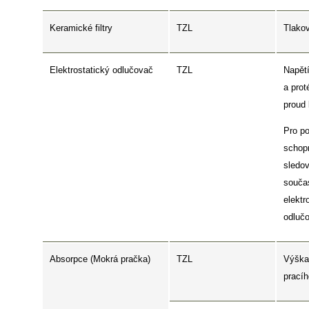
Keramické filtry
TZL
Tlakov
Elektrostatický odlučovač
TZL
Napětí
a prot
proud
Pro p
schopn
sledo
souča
elektr
odluč
Absorpce (Mokrá pračka)
TZL
Výška
prací