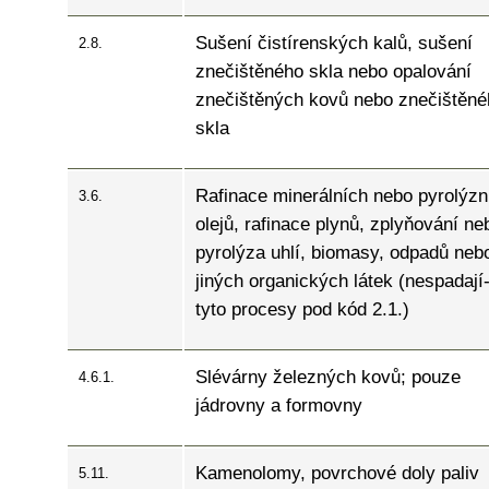
Sušení čistírenských kalů, sušení
2.8.
znečištěného skla nebo opalování
znečištěných kovů nebo znečištěné
skla
Rafinace minerálních nebo pyrolýzn
3.6.
olejů, rafinace plynů, zplyňování ne
pyrolýza uhlí, biomasy, odpadů neb
jiných organických látek (nespadají-
tyto procesy pod kód 2.1.)
Slévárny železných kovů; pouze
4.6.1.
jádrovny a formovny
Kamenolomy, povrchové doly paliv
5.11.