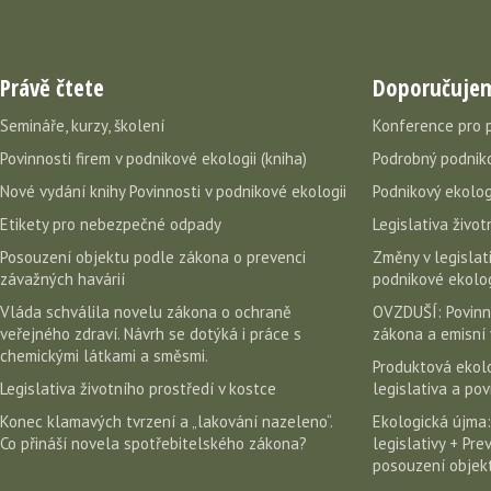
Právě čtete
Doporučuje
Semináře, kurzy, školení
Konference pro 
Povinnosti firem v podnikové ekologii (kniha)
Podrobný podniko
Nové vydání knihy Povinnosti v podnikové ekologii
Podnikový ekolog
Etikety pro nebezpečné odpady
Legislativa život
Posouzení objektu podle zákona o prevenci
Změny v legislati
závažných havárií
podnikové ekolog
Vláda schválila novelu zákona o ochraně
OVZDUŠÍ: Povinn
veřejného zdraví. Návrh se dotýká i práce s
zákona a emisní 
chemickými látkami a směsmi.
Produktová ekolo
Legislativa životního prostředí v kostce
legislativa a po
Konec klamavých tvrzení a „lakování nazeleno“.
Ekologická újma:
Co přináší novela spotřebitelského zákona?
legislativy + Pr
posouzení objekt