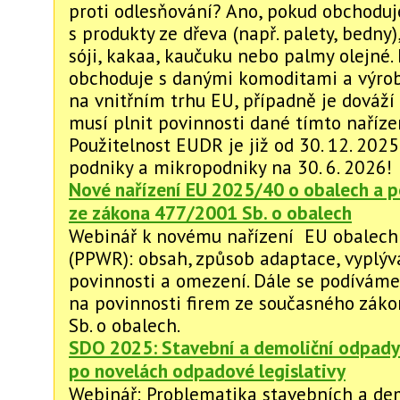
proti odlesňování? Ano, pokud obchoduj
s produkty ze dřeva (např. palety, bedny),
sóji, kakaa, kaučuku nebo palmy olejné. 
obchoduje s danými komoditami a výrob
na vnitřním trhu EU, případně je dováží
musí plnit povinnosti dané tímto naříze
Použitelnost EUDR je již od 30. 12. 2025
podniky a mikropodniky na 30. 6. 2026!
Nové nařízení EU 2025/40 o obalech a p
ze zákona 477/2001 Sb. o obalech
Webinář k novému nařízení EU obalec
(PPWR): obsah, způsob adaptace, vyplýva
povinnosti a omezení. Dále se podíváme
na povinnosti firem ze současného zák
Sb. o obalech.
SDO 2025: Stavební a demoliční odpady 
po novelách odpadové legislativy
Webinář: Problematika stavebních a de