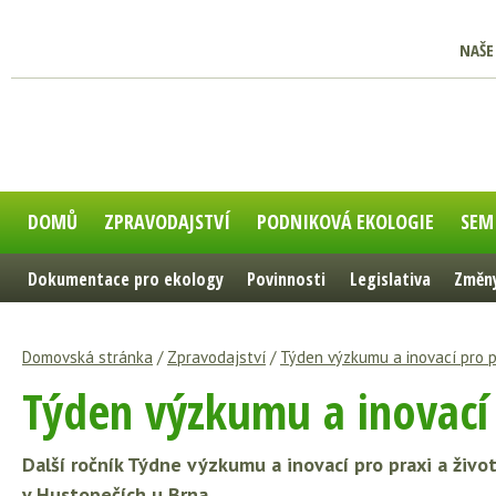
NAŠE
DOMŮ
ZPRAVODAJSTVÍ
PODNIKOVÁ EKOLOGIE
SEM
Dokumentace pro ekology
Povinnosti
Legislativa
Změny
Domovská stránka
/
Zpravodajství
/
Týden výzkumu a inovací pro pr
Týden výzkumu a inovací p
Další ročník Týdne výzkumu a inovací pro praxi a život
v Hustopečích u Brna.