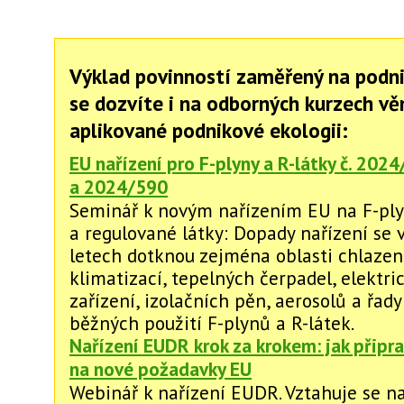
Výklad povinností zaměřený na podn
se dozvíte i na odborných kurzech v
aplikované podnikové ekologii:
EU nařízení pro F-plyny a R-látky č. 202
a 2024/590
Seminář k novým nařízením EU na F-pl
a regulované látky: Dopady nařízení se v
letech dotknou zejména oblasti chlazení
klimatizací, tepelných čerpadel, elektri
zařízení, izolačních pěn, aerosolů a řady
běžných použití F-plynů a R-látek.
Nařízení EUDR krok za krokem: jak připra
na nové požadavky EU
Webinář k nařízení EUDR. Vztahuje se na