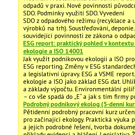
odpadů v praxi. Nové povinnosti původc
SDO. Podmínky využití SDO. Vyvedení
SDO z odpadového režimu (recyklace a 
výrobků na trh). Soustřeďování, deponie.
souvidející povinnosti ze zákona o odpa
ESG report: praktický pohled v kontext
ekologie a ISO 14001
Jak využít podnikovou ekologii a ISO pro
ESG reporting. Změny v ESG standardec
a legislativní úpravy. ESG a VSME report
ekologie a ISO jako základ ESG dat. Uhl
a základy výpočtu. Environmentální pilíř
– co vše spadá do „E“ a jak s tím firmy pr
Podrobný podnikový ekolog (5-denní kur
Pětidenní podrobný pracovní kurz urče
pro začínající ekology. Praktická výuka 
a jejich podrobné řešení, tvorba dokum
příklady evidencí a hlášení. Legislativa 