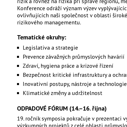
rizik a rovněž na rizika při správě regiónů, mě
Konference odráží význam výzev vyplývající
ovlivňujících naši společnost v oblasti širok
rizikového managementu.
Tematické okruhy:
Legislativa a strategie
Prevence závažných průmyslových havárií
Zdraví, hygiena práce a krizové řízení
Bezpečnost kritické infrastruktury a ochr
Inovativní postupy, nástroje a technologie
Klimatické změny a udržitelnost
ODPADOVÉ FÓRUM (14.–16. října)
19. ročník symposia pokračuje v prezentaci 
výzkumných projektů z celé oblasti průmysl