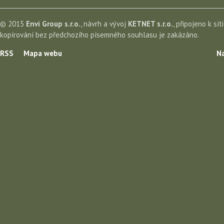
© 2015
Envi Group s.r.o.
, návrh a vývoj
KETNET s.r.o.
, připojeno k sít
kopírování bez předchozího písemného souhlasu je zakázáno.
RSS
Mapa webu
Na