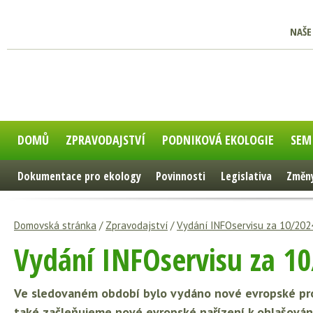
NAŠE
DOMŮ
ZPRAVODAJSTVÍ
PODNIKOVÁ EKOLOGIE
SEM
Dokumentace pro ekology
Povinnosti
Legislativa
Změny
Domovská stránka
/
Zpravodajství
/
Vydání INFOservisu za 10/202
Vydání INFOservisu za 1
Ve sledovaném období bylo vydáno nové evropské pro
také začleňujeme nové evropské nařízení k ohlašování