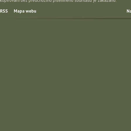
kopírování bez předchozího písemného souhlasu je zakázáno.
RSS
Mapa webu
Na