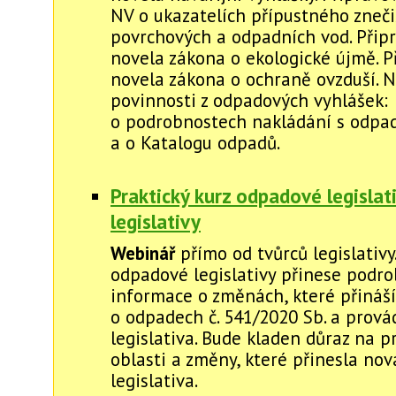
NV o ukazatelích přípustného zneči
povrchových a odpadních vod. Přip
novela zákona o ekologické újmě. 
novela zákona o ochraně ovzduší. 
povinnosti z odpadových vyhlášek:
o podrobnostech nakládání s odpa
a o Katalogu odpadů.
Praktický kurz odpadové legislat
legislativy
Webinář
přímo od tvůrců legislativy
odpadové legislativy přinese podr
informace o změnách, které přináš
o odpadech č. 541/2020 Sb. a prová
legislativa. Bude kladen důraz na 
oblasti a změny, které přinesla no
legislativa.