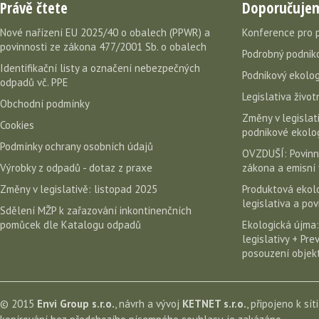
Právě čtete
Doporučuje
Nové nařízení EU 2025/40 o obalech (PPWR) a
Konference pro 
povinnosti ze zákona 477/2001 Sb. o obalech
Podrobný podniko
Identifikační listy a označení nebezpečných
Podnikový ekolog
odpadů vč. PPE
Legislativa život
Obchodní podmínky
Změny v legislati
Cookies
podnikové ekolog
Podmínky ochrany osobních údajů
OVZDUŠÍ: Povinn
Výrobky z odpadů - dotaz z praxe
zákona a emisní 
Změny v legislativě: listopad 2025
Produktová ekolo
legislativa a po
Sdělení MŽP k zařazování inkontinenčních
pomůcek dle Katalogu odpadů
Ekologická újma:
legislativy + Pr
posouzení objekt
© 2015
Envi Group s.r.o.
, návrh a vývoj
KETNET s.r.o.
, připojeno k sít