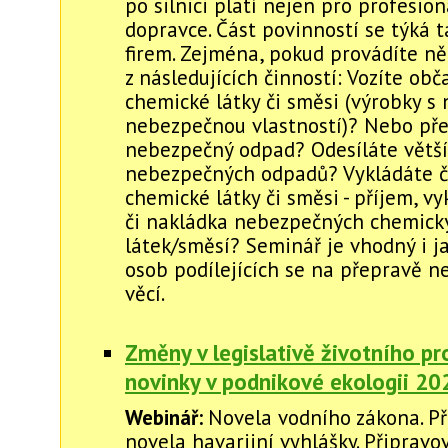
po silnici platí nejen pro profesion
dopravce. Část povinností se týká 
firem. Zejména, pokud provádíte ně
z následujících činností: Vozíte obč
chemické látky či směsi (výrobky s
nebezpečnou vlastností)? Nebo pře
nebezpečný odpad? Odesíláte větší
nebezpečných odpadů? Vykládáte č
chemické látky či směsi - příjem, v
či nakládka nebezpečných chemick
látek/směsí? Seminář je vhodný i j
osob podílejících se na přepravě 
věcí.
Změny v legislativě životního pr
novinky v podnikové ekologii 2
Webinář:
Novela vodního zákona. P
novela havarijní vyhlášky. Připrav