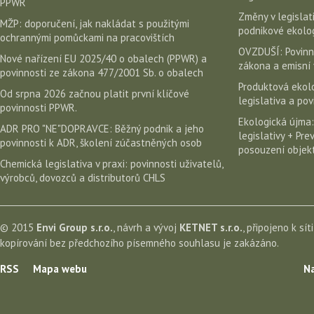
PPWR
Změny v legislati
MŽP: doporučení, jak nakládat s použitými
podnikové ekolog
ochrannými pomůckami na pracovištích
OVZDUŠÍ: Povinn
Nové nařízení EU 2025/40 o obalech (PPWR) a
zákona a emisní 
povinnosti ze zákona 477/2001 Sb. o obalech
Produktová ekolo
Od srpna 2026 začnou platit první klíčové
legislativa a po
povinnosti PPWR.
Ekologická újma:
ADR PRO "NE"DOPRAVCE: Běžný podnik a jeho
legislativy + Pr
povinnosti k ADR, školení zúčastněných osob
posouzení objekt
Chemická legislativa v praxi: povinnosti uživatelů,
výrobců, dovozců a distributorů CHLS
© 2015
Envi Group s.r.o.
, návrh a vývoj
KETNET s.r.o.
, připojeno k sít
kopírování bez předchozího písemného souhlasu je zakázáno.
RSS
Mapa webu
Na