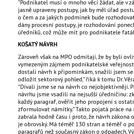
"Podnikatel musí o mnoho věcí žádat, ale v 
jasně upraveny postupy, jak by měl úřad post
o čem a za jakých podmínek bude rozhodovat
dány procesní postupy, je rozhodování ponec
úředníků, což může mít pro podnikatele fatál
KOŠATÝ NÁVRH
Zároveň však na MPO odmítají, že by byli ovl
vymezeným zájmem podnikatelské veřejnosti
dostali návrh k připomínkám, snažili jsem se
odložit sektorový pohled," říká k tomu Dr. Vě
"Dívali jsme se na návrh co nejobjektivněji. 
návrhu jsme vsadili na nejsušší úředničinu: z
každý paragraf, ověřit jeho propojení s ostat
zformulovat námitky." Takto pojatá práce na
zabrala hodně času i proto, že návrh zákona
je obrovský. Má téměř 130 stran a téměř o po
paragrafů než současný zákon o odpadech. Vý