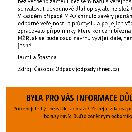
bez věcného záměru, bez seminářů s veřejností
schvalovat povodňové dluhopisy, ale ne složi
V každém případě MPO shrnulo závěry jednán
odborné veřejnosti a průmyslu a po jejich vě
zpracovalo připomínky, které koncem března
MŽP. Jak se bude osud návrhu vyvíjet dále, ne
jasné.
Jarmila Šťastná
Zdroj: Časopis Odpady (odpady.ihned.cz)
BYLA PRO VÁS INFORMACE DŮL
Potřebujete být neustále v obraze? Získejte zdarma p
bonusy navíc. Buďte ceněnným odborní