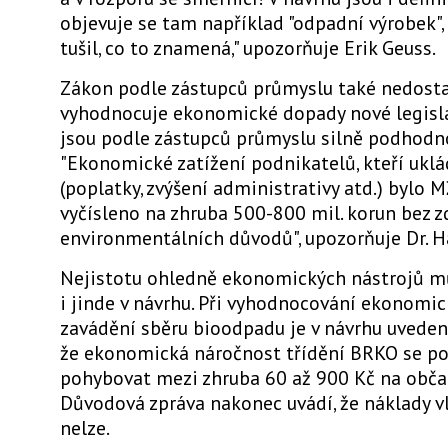
objevuje se tam například "odpadní výrobek",
tušil, co to znamená," upozorňuje Erik Geuss.
Zákon podle zástupců průmyslu také nedost
vyhodnocuje ekonomické dopady nové legisla
jsou podle zástupců průmyslu silně podhodn
"Ekonomické zatížení podnikatelů, kteří uklá
(poplatky, zvýšení administrativy atd.) bylo
vyčísleno na zhruba 500-800 mil. korun bez 
environmentálních důvodů", upozorňuje Dr. H
Nejistotu ohledně ekonomických nástrojů m
i jinde v návrhu. Při vyhodnocování ekonomi
zavádění sběru bioodpadu je v návrhu uveden
že ekonomická náročnost třídění BRKO se p
pohybovat mezi zhruba 60 až 900 Kč na obča
Důvodová zpráva nakonec uvádí, že náklady vl
nelze.