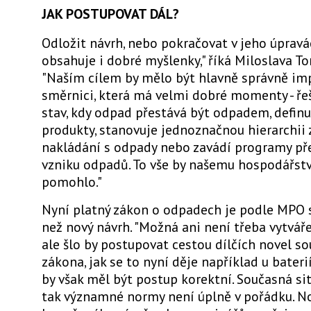
JAK POSTUPOVAT DÁL?
Odložit návrh, nebo pokračovat v jeho úprav
obsahuje i dobré myšlenky," říká Miloslava T
"Naším cílem by mělo být hlavně správně i
směrnici, která má velmi dobré momenty - řeš
stav, kdy odpad přestává být odpadem, definu
produkty, stanovuje jednoznačnou hierarchii
nakládání s odpady nebo zavádí programy př
vzniku odpadů. To vše by našemu hospodářst
pomohlo."
Nyní platný zákon o odpadech je podle MPO s
než nový návrh. "Možná ani není třeba vytváře
ale šlo by postupovat cestou dílčích novel s
zákona, jak se to nyní děje například u bater
by však měl být postup korektní. Současná si
tak významné normy není úplně v pořádku. N