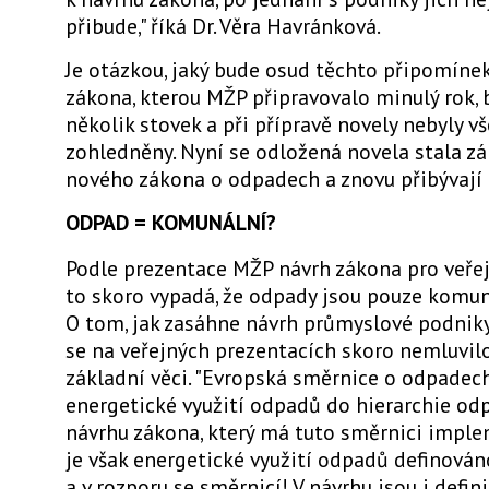
přibude," říká Dr. Věra Havránková.
Je otázkou, jaký bude osud těchto připomínek
zákona, kterou MŽP připravovalo minulý rok,
několik stovek a při přípravě novely nebyly v
zohledněny. Nyní se odložená novela stala z
nového zákona o odpadech a znovu přibývají
ODPAD = KOMUNÁLNÍ?
Podle prezentace MŽP návrh zákona pro veře
to skoro vypadá, že odpady jsou pouze komun
O tom, jak zasáhne návrh průmyslové podniky
se na veřejných prezentacích skoro nemluvilo
základní věci. "Evropská směrnice o odpadec
energetické využití odpadů do hierarchie od
návrhu zákona, který má tuto směrnici imple
je však energetické využití odpadů definová
a v rozporu se směrnicí! V návrhu jsou i defin