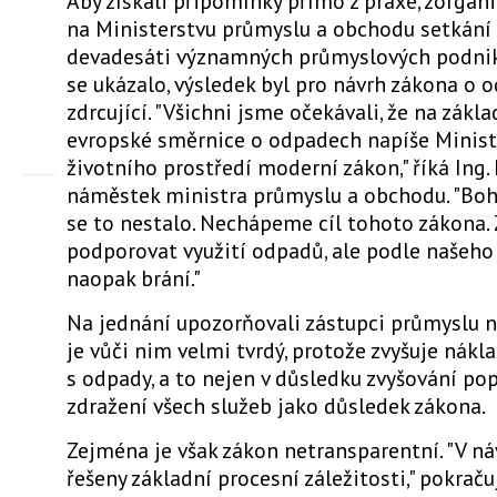
Aby získali připomínky přímo z praxe, zorgani
na Ministerstvu průmyslu a obchodu setkání
devadesáti významných průmyslových podnik
se ukázalo, výsledek byl pro návrh zákona o 
zdrcující. "Všichni jsme očekávali, že na zákl
evropské směrnice o odpadech napíše Minist
životního prostředí moderní zákon," říká Ing. 
náměstek ministra průmyslu a obchodu. "Boh
se to nestalo. Nechápeme cíl tohoto zákona.
podporovat využití odpadů, ale podle našeh
naopak brání."
Na jednání upozorňovali zástupci průmyslu n
je vůči nim velmi tvrdý, protože zvyšuje nákl
s odpady, a to nejen v důsledku zvyšování pop
zdražení všech služeb jako důsledek zákona.
Zejména je však zákon netransparentní. "V ná
řešeny základní procesní záležitosti," pokraču