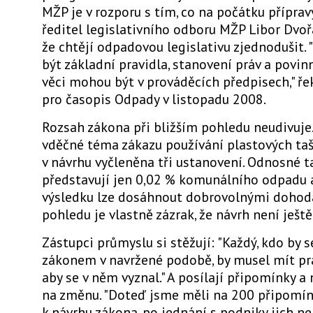
MŽP je v rozporu s tím, co na počátku příprav
ředitel legislativního odboru MŽP Libor Dvořá
že chtějí odpadovou legislativu zjednodušit.
být základní pravidla, stanovení práv a povin
věci mohou být v prováděcích předpisech," ře
pro časopis Odpady v listopadu 2008.
Rozsah zákona při bližším pohledu neudivuje
vděčné téma zákazu používání plastových ta
v návrhu vyčleněna tři ustanovení. Odnosné t
představují jen 0,02 % komunálního odpadu 
výsledku lze dosáhnout dobrovolnými dohod
pohledu je vlastně zázrak, že návrh není ještě
Zástupci průmyslu si stěžují: "Každý, kdo by se
zákonem v navržené podobě, by musel mít pr
aby se v něm vyznal." A posílají připomínky a
na změnu. "Doteď jsme měli na 200 připomí
k návrhu zákona, po jednání s podniky jich ne