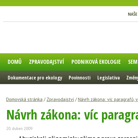
NAŠE
DOMŮ
ZPRAVODAJSTVÍ
PODNIKOVÁ EKOLOGIE
SEM
Dokumentace pro ekology
Povinnosti
Legislativa
Změny
Domovská stránka
/
Zpravodajství
/
Návrh zákona: víc paragrafů, v
Návrh zákona: víc paragra
20. duben 2009