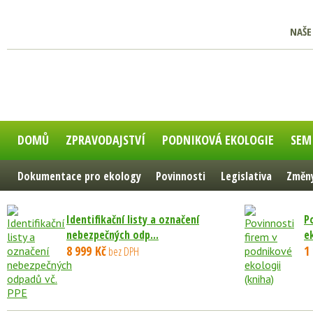
NAŠE
DOMŮ
ZPRAVODAJSTVÍ
PODNIKOVÁ EKOLOGIE
SEM
Dokumentace pro ekology
Povinnosti
Legislativa
Změny
Identifikační listy a označení
P
nebezpečných odp...
e
8 999 Kč
1
bez DPH