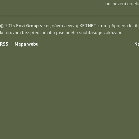
posouzení objekt
© 2015
Envi Group s.r.o.
, návrh a vývoj
KETNET s.r.o.
, připojeno k sít
kopírování bez předchozího písemného souhlasu je zakázáno.
RSS
Mapa webu
Na