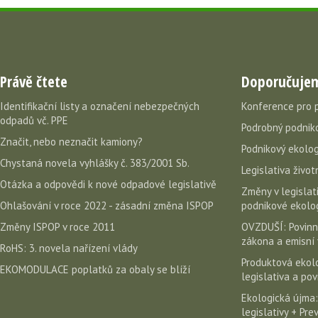
Právě čtete
Doporučuje
Identifikační listy a označení nebezpečných
Konference pro 
odpadů vč. PPE
Podrobný podniko
Značit, nebo neznačit kamiony?
Podnikový ekolog
Chystaná novela vyhlášky č. 383/2001 Sb.
Legislativa život
Otázka a odpovědi k nové odpadové legislativě
Změny v legislati
Ohlašování v roce 2022 - zásadní změna ISPOP
podnikové ekolog
Změny ISPOP v roce 2011
OVZDUŠÍ: Povinn
zákona a emisní 
RoHS: 3. novela nařízení vlády
Produktová ekolo
EKOMODULACE poplatků za obaly se blíží
legislativa a po
Ekologická újma:
legislativy + Pr