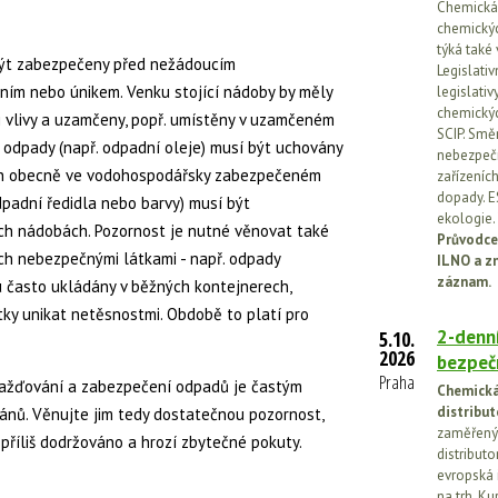
Chemická l
chemickýc
týká také
 být zabezpečeny před nežádoucím
Legislati
ním nebo únikem. Venku stojící nádoby by měly
legislati
chemickýc
 vlivy a uzamčeny, popř. umístěny v uzamčeném
SCIP. Smě
odpady (např. odpadní oleje) musí být uchovány
nebezpečn
ch obecně ve vodohospodářsky zabezpečeném
zařízeníc
dopady. E
dpadní ředidla nebo barvy) musí být
ekologie.
h nádobách. Pozornost je nutné věnovat také
Průvodce
 nebezpečnými látkami - např. odpady
ILNO a z
záznam.
u často ukládány v běžných kontejnerech,
ky unikat netěsnostmi. Obdobě to platí pro
2-denní
5.10.
2026
bezpečn
Praha
omažďování a zabezpečení odpadů je častým
Chemická 
distribut
ánů. Věnujte jim tedy dostatečnou pozornost,
zaměřený 
příliš dodržováno a hrozí zbytečné pokuty.
distributo
evropská 
na trh. Ku