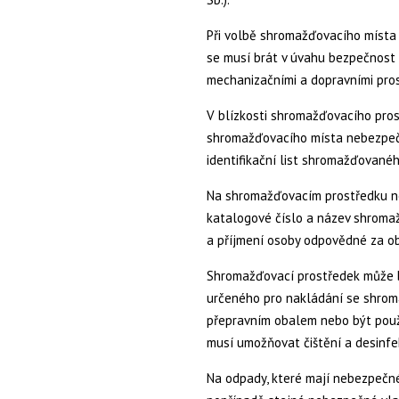
Při volbě shromažďovacího místa
se musí brát v úvahu bezpečnost 
mechanizačními a dopravními pros
V blízkosti shromažďovacího pr
shromažďovacího místa nebezpeč
identifikační list shromažďovanéh
Na shromažďovacím prostředku 
katalogové číslo a název shrom
a příjmení osoby odpovědné za o
Shromažďovací prostředek může 
určeného pro nakládání se shro
přepravním obalem nebo být použi
musí umožňovat čištění a desinfek
Na odpady, které mají nebezpečné 