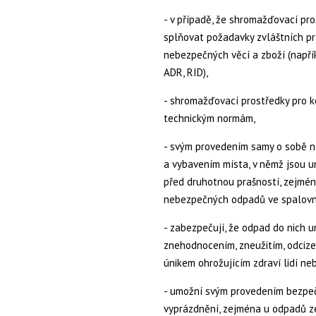
- v případě, že shromažďovací pro
splňovat požadavky zvláštních pr
nebezpečných věcí a zboží (napřík
ADR, RID),
- shromažďovací prostředky pro 
technickým normám,
- svým provedením samy o sobě n
a vybavením místa, v němž jsou u
před druhotnou prašností, zejmén
nebezpečných odpadů ve spalovn
- zabezpečují, že odpad do nich 
znehodnocením, zneužitím, odcize
únikem ohrožujícím zdraví lidí neb
- umožní svým provedením bezpečn
vyprázdnění, zejména u odpadů ze