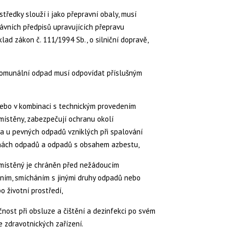
středky slouží i jako přepravní obaly, musí
ávních předpisů upravujících přepravu
lad zákon č. 111/1994 Sb., o silniční dopravě,
komunální odpad musí odpovídat příslušným
ebo v kombinaci s technickým provedením
místěny, zabezpečují ochranu okolí
a u pevných odpadů vzniklých při spalování
ách odpadů a odpadů s obsahem azbestu,
umístěný je chráněn před nežádoucím
ním, smícháním s jinými druhy odpadů nebo
o životní prostředí,
ost při obsluze a čištění a dezinfekci po svém
 zdravotnických zařízení.