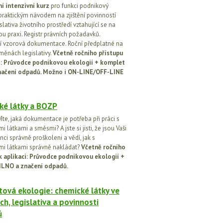
í intenzivní kurz
pro funkci podnikový
praktickým návodem na zjištění povinností
islativa životního prostředí vztahující se na
u praxi. Registr právních požadavků.
 vzorová dokumentace. Roční předplatné na
změnách legislativy.
Včetně ročního přístupu
ci: Průvodce podnikovou ekologií + komplet
načení odpadů. Možno i ON-LINE/OFF-LINE
ké látky a BOZP
íte, jaká dokumentace je potřeba při práci s
 látkami a směsmi? A jste si jisti, že jsou Vaši
ci správně proškoleni a vědí, jak s
i látkami správně nakládat?
Včetně ročního
k aplikaci: Průvodce podnikovou ekologií +
ILNO a značení odpadů.
ová ekologie: chemické látky ve
ch, legislativa a povinnosti
ů