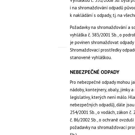
Vyhláškou č. 351/2008 Sb. byla p
i na shromažďování odpadů původ
k nakládání s odpady, tj. na vše
Požadavky na shromažďování a so
vyhláška č. 383/2001 Sb., o pod
je povinen shromažďovat odpady u
Shromažďovací prostředky odpadů
stanovené vyhláškou.
NEBEZPEČNÉ ODPADY
Pro nebezpečné odpady mohou jak
nádoby, kontejnery, obaly, jímky 
legislativy, kterých není málo. H
nebezpečných odpadů), dále jsou t
254/2001 Sb., o vodách, zákon č. 
č. 86/2002 Sb., o ochraně ovzduší 
požadavky na shromažďovací prost
Sb.).