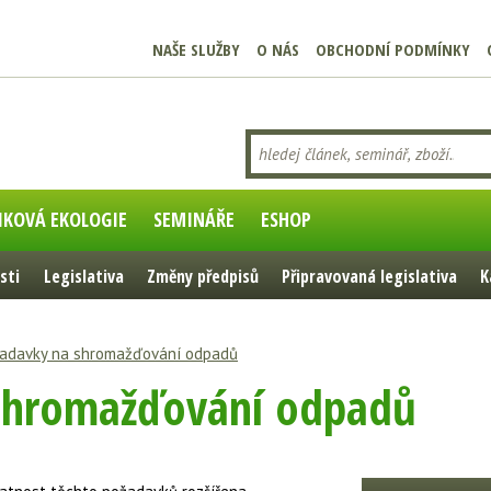
NAŠE SLUŽBY
O NÁS
OBCHODNÍ PODMÍNKY
IKOVÁ EKOLOGIE
SEMINÁŘE
ESHOP
sti
Legislativa
Změny předpisů
Připravovaná legislativa
K
adavky na shromažďování odpadů
shromažďování odpadů