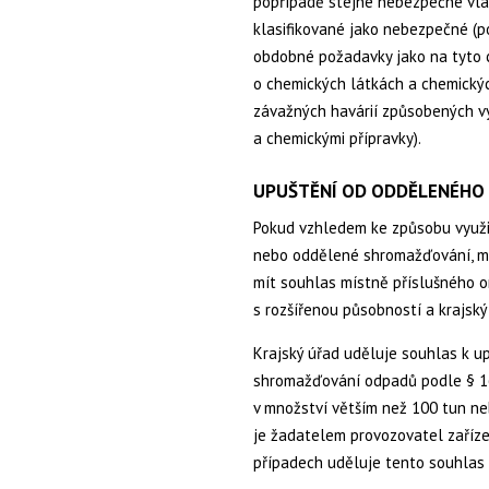
popřípadě stejné nebezpečné vlas
klasifikované jako nebezpečné (p
obdobné požadavky jako na tyto c
o chemických látkách a chemických
závažných havárií způsobených v
a chemickými přípravky).
UPUŠTĚNÍ OD ODDĚLENÉHO
Pokud vzhledem ke způsobu využi
nebo oddělené shromažďování, mů
mít souhlas místně příslušného o
s rozšířenou působností a krajský 
Krajský úřad uděluje souhlas k u
shromažďování odpadů podle § 16 
v množství větším než 100 tun 
je žadatelem provozovatel zaříze
případech uděluje tento souhlas 