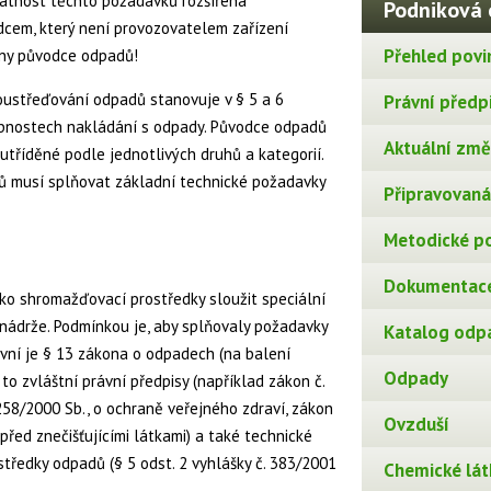
latnost těchto požadavků rozšířena
Podniková 
cem, který není provozovatelem zařízení
Přehled povi
chny původce odpadů!
ustřeďování odpadů stanovuje v § 5 a 6
Právní předp
robnostech nakládání s odpady. Původce odpadů
Aktuální změn
tříděné podle jednotlivých druhů a kategorií.
 musí splňovat základní technické požadavky
Připravovaná 
Metodické p
Dokumentace
o shromažďovací prostředky sloužit speciální
a nádrže. Podmínkou je, aby splňovaly požadavky
Katalog odp
lavní je § 13 zákona o odpadech (na balení
Odpady
o zvláštní právní předpisy (například zákon č.
258/2000 Sb., o ochraně veřejného zdraví, zákon
Ovzduší
před znečišťujícími látkami) a také technické
ředky odpadů (§ 5 odst. 2 vyhlášky č. 383/2001
Chemické lát