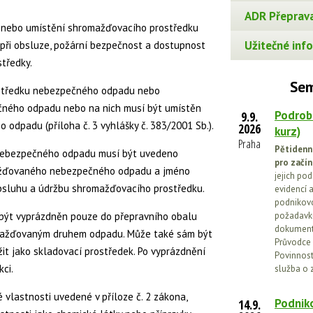
ADR Přeprava
 nebo umístění shromažďovacího prostředku
Užitečné info
při obsluze, požární bezpečnost a dostupnost
tředky.
Sem
ostředku nebezpečného odpadu nebo
ného odpadu nebo na nich musí být umístěn
Podrob
9.9.
o odpadu (příloha č. 3 vyhlášky č. 383/2001 Sb.).
2026
kurz)
Praha
Pětidenn
nebezpečného odpadu musí být uvedeno
pro začín
ažďovaného nebezpečného odpadu a jméno
jejich po
bsluhu a údržbu shromažďovacího prostředku.
evidencí a
podnikovo
být vyprázdněn pouze do přepravního obalu
požadavků
dokumenta
mažďovaným druhem odpadu. Může také sám být
Průvodce 
t jako skladovací prostředek. Po vyprázdnění
Povinnosti
ci.
služba o 
vlastnosti uvedené v příloze č. 2 zákona,
Podniko
14.9.