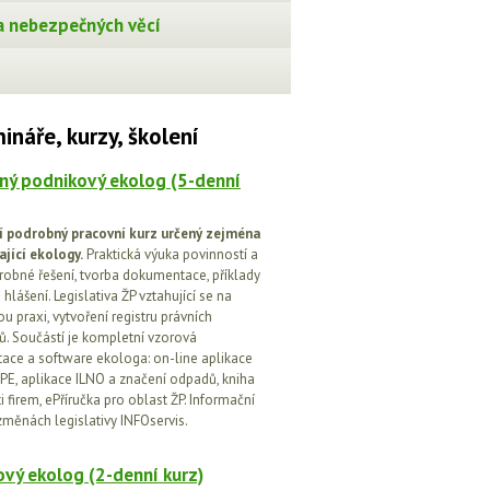
 nebezpečných věcí
ináře, kurzy, školení
ný podnikový ekolog (5-denní
í podrobný pracovní kurz určený zejména
ající ekology.
Praktická výuka povinností a
drobné řešení, tvorba dokumentace, příklady
 hlášení. Legislativa ŽP vztahující se na
u praxi, vytvoření registru právních
. Součástí je kompletní vzorová
ce a software ekologa: on-line aplikace
PE, aplikace ILNO a značení odpadů, kniha
 firem, ePříručka pro oblast ŽP. Informační
změnách legislativy INFOservis.
vý ekolog (2-denní kurz)