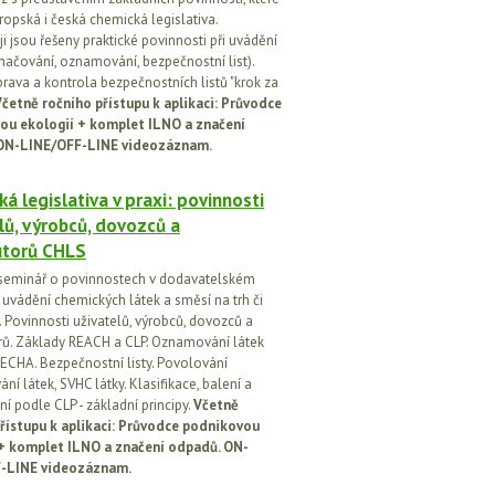
ropská i česká chemická legislativa.
i jsou řešeny praktické povinnosti při uvádění
značování, oznamování, bezpečnostní list).
prava a kontrola bezpečnostních listů "krok za
četně ročního přístupu k aplikaci: Průvodce
ou ekologií + komplet ILNO a značení
ON-LINE/OFF-LINE videozáznam.
á legislativa v praxi: povinnosti
lů, výrobců, dovozců a
utorů CHLS
seminář o povinnostech v dodavatelském
i uvádění chemických látek a směsí na trh či
 Povinnosti uživatelů, výrobců, dovozců a
orů. Základy REACH a CLP. Oznamování látek
ECHA. Bezpečnostní listy. Povolování
í látek, SVHC látky. Klasifikace, balení a
í podle CLP - základní principy.
Včetně
řístupu k aplikaci: Průvodce podnikovou
 + komplet ILNO a značení odpadů. ON-
-LINE videozáznam.