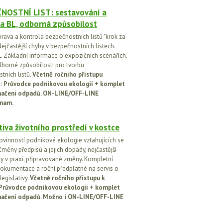
NOSTNÍ LIST: sestavování a
a BL, odborná způsobilost
prava a kontrola bezpečnostních listů "krok za
ejčastější chyby v bezpečnostních listech.
. Základní informace o expozičních scénářích.
dborné způsobilosti pro tvorbu
tních listů.
Včetně ročního přístupu
ci: Průvodce podnikovou ekologií + komplet
načení odpadů. ON-LINE/OFF-LINE
nam.
tiva životního prostředí v kostce
ovinností podnikové ekologie vztahujících se
Změny předpisů a jejich dopady, nejčastější
y v praxi, připravované změny. Kompletní
okumentace a roční předplatné na servis o
egislativy.
Včetně ročního přístupu k
: Průvodce podnikovou ekologií + komplet
načení odpadů. Možno i ON-LINE/OFF-LINE