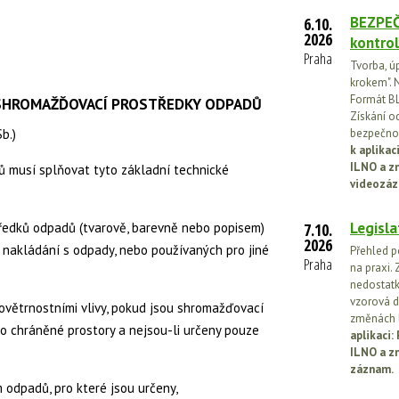
BEZPEČ
6.10.
2026
kontrol
Praha
Tvorba, ú
krokem". N
Formát BL
 SHROMAŽĎOVACÍ PROSTŘEDKY ODPADŮ
Získání o
b.)
bezpečnos
k aplika
ILNO a z
 musí splňovat tyto základní technické
videozáz
Legisla
ředků odpadů (tvarově, barevně nebo popisem)
7.10.
2026
nakládání s odpady, nebo používaných pro jiné
Přehled p
Praha
na praxi. 
nedostatk
vzorová d
povětrnostními vlivy, pokud jsou shromažďovací
změnách l
mo chráněné prostory a nejsou-li určeny pouze
aplikaci
ILNO a z
záznam.
 odpadů, pro které jsou určeny,