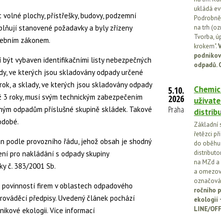
ukládá ev
 volné plochy, přístřešky, budovy, podzemní
Podrobněj
plňují stanovené požadavky a byly zřízeny
na trh (o
Tvorba, ú
vebním zákonem.
krokem".
V
podnikov
být vybaven identifikačními listy nebezpečných
odpadů. 
dy, ve kterých jsou skladovány odpady určené
rok, a sklady, ve kterých jsou skladovány odpady
Chemick
5.10.
ež 3 roky, musí svým technickým zabezpečením
2026
uživate
Praha
ným odpadům příslušné skupině skládek. Takové
distrib
odobé.
Základní 
řetězci př
n podle provozního řádu, jehož obsah je shodný
do oběhu.
distribut
ní pro nakládání s odpady skupiny
na MZd a 
ky č. 383/2001 Sb.
a omezován
označován
 povinností firem v oblastech odpadového
ročního p
rováděcí předpisy. Uvedený článek pochází
ekologií
LINE/OFF
nikové ekologii. Více informací