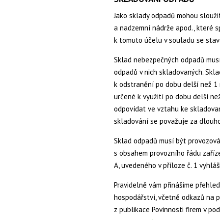
Jako sklady odpadů mohou sloužit
a nadzemní nádrže apod., které s
k tomuto účelu v souladu se sta
Sklad nebezpečných odpadů musí 
odpadů v nich skladovaných. Skla
k odstranění po dobu delší než 1 
určené k využití po dobu delší n
odpovídat ve vztahu ke skladova
skladování se považuje za dlouh
Sklad odpadů musí být provozová
s obsahem provozního řádu zaříze
A, uvedeného v příloze č. 1 vyhláš
Pravidelně vám přinášíme přehled
hospodářství, včetně odkazů na p
z publikace Povinnosti firem v pod