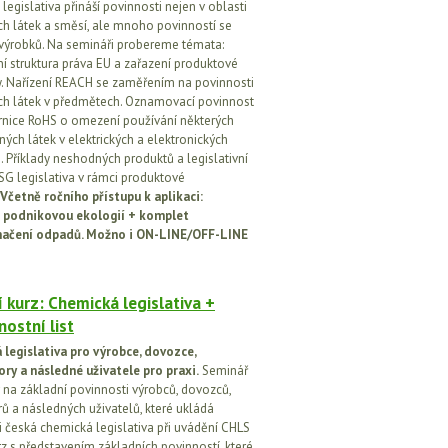
egislativa přináší povinnosti nejen v oblasti
h látek a směsí, ale mnoho povinností se
 výrobků. Na semináři probereme témata:
vní struktura práva EU a zařazení produktové
vy. Nařízení REACH se zaměřením na povinnosti
h látek v předmětech. Oznamovací povinnost
rnice RoHS o omezení používání některých
ých látek v elektrických a elektronických
h. Příklady neshodných produktů a legislativní
SG legislativa v rámci produktové
Včetně ročního přístupu k aplikaci:
 podnikovou ekologií + komplet
načení odpadů. Možno i ON-LINE/OFF-LINE
 kurz: Chemická legislativa +
ostní list
legislativa pro výrobce, dovozce,
ory a následné uživatele pro praxi.
Seminář
na základní povinnosti výrobců, dovozců,
rů a následných uživatelů, které ukládá
i česká chemická legislativa při uvádění CHLS
rz s představením základních povinností, které