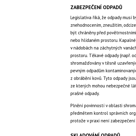
ZABEZPEČENÍ ODPADŮ
Legislativa říká, že odpady musí
znehodnocením, zneužitím, odcize
být chráněny před povětrnostními
nebo hlídaném prostoru. Kapalné 
v nádobách na záchytných vaná
prostoru. Těkavé odpady (např. o
shromažďovány v těsně uzavřenýc
pevným odpadům kontaminovaných
z obrábění kovů. Tyto odpady jso
ze kterých mohou nebezpečné lát
prašné odpady.
Plnění povinností v oblasti shr
předmětem kontrol správních org
protože v praxi není zabezpečení 
SKLADOVÁNÍ ODPADŮ