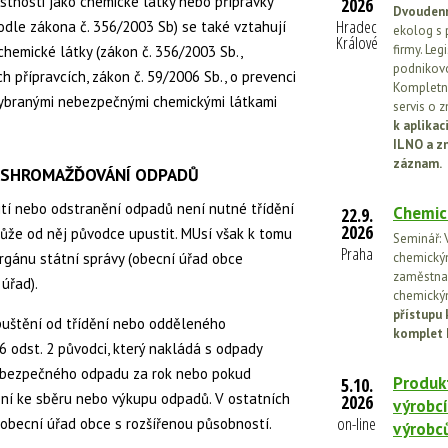
tnosti jako chemické látky nebo přípravky
2026
Dvoudenn
Hradec
odle zákona č. 356/2003 Sb) se také vztahují
ekolog s 
Králové
firmy. Leg
hemické látky (zákon č. 356/2003 Sb.,
podnikovo
 přípravcích, zákon č. 59/2006 Sb., o prevenci
Kompletní
ybranými nebezpečnými chemickými látkami
servis o 
k aplika
ILNO a z
záznam.
 SHROMAŽĎOVÁNÍ ODPADŮ
tí nebo odstranění odpadů není nutné třídění
Chemic
22.9.
2026
že od něj původce upustit. MUsí však k tomu
Seminář: V
Praha
rgánu státní správy (obecní úřad obce
chemickými
zaměstnan
úřad).
chemickým
přístupu 
puštění od třídění nebo odděleného
komplet 
odst. 2 původci, který nakládá s odpady
nebezpečného odpadu za rok nebo pokud
Produkt
5.10.
ní ke sběru nebo výkupu odpadů. V ostatních
2026
výrobcí
on-line
obecní úřad obce s rozšířenou působností.
výrobc