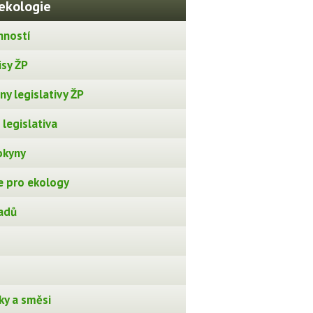
ekologie
nností
isy ŽP
y legislativy ŽP
legislativa
okyny
 pro ekology
adů
ky a směsi