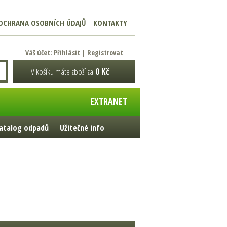
OCHRANA OSOBNÍCH ÚDAJŮ
KONTAKTY
Váš účet:
Přihlásit
|
Registrovat
V košíku máte zboží za
0 Kč
EXTRANET
atalog odpadů
Užitečné info