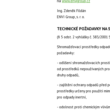
na
www.envigroup.cz
Ing. Zdeněk Fildán
ENVI Group, s. r. o.
TECHNICKÉ POŽADAVKY NA
(§ 5 odst. 2 vyhlášky č. 383/2001 S
Shromažďovací prostředky odpadů
požadavky:
- odlišení shromažďovacích prost
od prostředků nepoužívaných pro 
druhy odpadů,
- zajištění ochrany odpadů před 
prostředky určeny pro použití mi
pro odpady inertní,
- odolnost proti chemickým vlivům