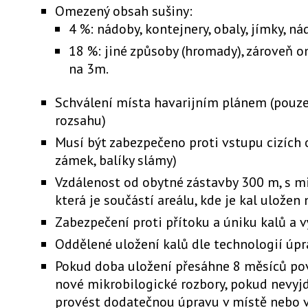
Omezený obsah sušiny:
4 %: nádoby, kontejnery, obaly, jímky, n
18 %: jiné způsoby (hromady), zároveň o
na 3m.
Schválení místa havarijním plánem (pouze
rozsahu)
Musí být zabezpečeno proti vstupu cizích o
zámek, balíky slámy)
Vzdálenost od obytné zástavby 300 m, s m
která je součástí areálu, kde je kal ulože
Zabezpečení proti přítoku a úniku kalů a 
Oddělené uložení kalů dle technologií úpr
Pokud doba uložení přesáhne 8 měsíců po
nové mikrobilogické rozbory, pokud nevy
provést dodatečnou úpravu v místě nebo v