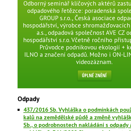
Odborný seminář klíčových aktérů zastu
odpadového řetězce: poradenská spol
GROUP s.r.o., Česká asociace odp
hospodářství, výrobce shromažďovacíc
a.s., odpadová společnost AVE CZ 
hospodářství s.r.o. Včetně ročního přístu
Průvodce podnikovou ekologií + 
ILNO a značení odpadů. Možno i ON-L
videozáznam.
ÚPLNÉ ZNĚNÍ
Odpady
437/2016 Sb. Vyhláška o podmínkách použ
kalů na zemědělské půdě a změně vyhlášk
Sb., o podrobnostech nakládání s odpady