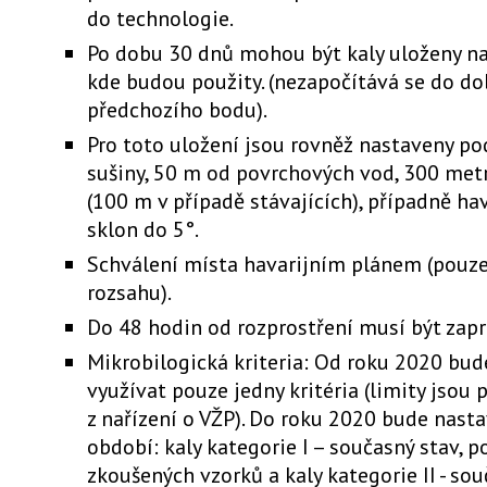
do technologie.
Po dobu 30 dnů mohou být kaly uloženy n
kde budou použity. (nezapočítává se do do
předchozího bodu).
Pro toto uložení jsou rovněž nastaveny p
sušiny, 50 m od povrchových vod, 300 met
(100 m v případě stávajících), případně hav
sklon do 5°.
Schválení místa havarijním plánem (pouze
rozsahu).
Do 48 hodin od rozprostření musí být zapr
Mikrobilogická kriteria: Od roku 2020 bu
využívat pouze jedny kritéria (limity jsou 
z nařízení o VŽP). Do roku 2020 bude nas
období: kaly kategorie I – současný stav, p
zkoušených vzorků a kaly kategorie II - sou