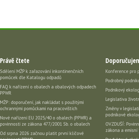
Právě čtete
Doporučuje
Sdělení MŽP k zařazování inkontinenčních
Konference pro 
pomůcek dle Katalogu odpadů
Podrobný podniko
FAQ k nařízení o obalech a obalových odpadech
Podnikový ekolog
PPWR
Legislativa život
MŽP: doporučení, jak nakládat s použitými
ochrannými pomůckami na pracovištích
Změny v legislati
podnikové ekolog
Nové nařízení EU 2025/40 o obalech (PPWR) a
povinnosti ze zákona 477/2001 Sb. o obalech
OVZDUŠÍ: Povinn
zákona a emisní 
Od srpna 2026 začnou platit první klíčové