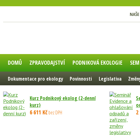
NAŠE
DOMŮ
ZPRAVODAJSTVÍ
PODNIKOVÁ EKOLOGIE
SEM
Dokumentace pro ekology
Povinnosti
Legislativa
Změny
Kurz Podnikový ekolog (2-denní
S
kurz)
od
6 611 Kč
2
bez DPH