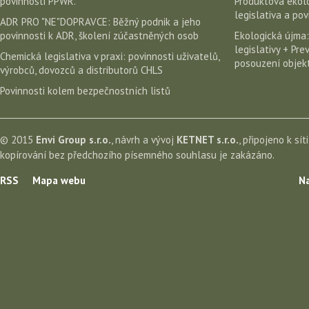
povinnosti PPWR.
Produktová ekolo
legislativa a po
ADR PRO "NE"DOPRAVCE: Běžný podnik a jeho
povinnosti k ADR, školení zúčastněných osob
Ekologická újma:
legislativy + Pr
Chemická legislativa v praxi: povinnosti uživatelů,
posouzení objekt
výrobců, dovozců a distributorů CHLS
Povinnosti kolem bezpečnostních listů
© 2015
Envi Group s.r.o.
, návrh a vývoj
KETNET s.r.o.
, připojeno k sít
kopírování bez předchozího písemného souhlasu je zakázáno.
RSS
Mapa webu
Na